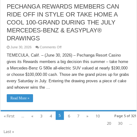
得
PECHANGA REWARDS MEMBERS CAN
$100,000
豪
RIDE OFF IN STYLE OR TAKE HOME A
華
COOL 100-GRAND DURING THE JULY
大
獎！
MERCEDES-BENZ & EASYPLAY®
DRAWINGS
on
June 30, 2026
Comments Off
PECHANGA
REWARDS
TEMECULA, Calif. – (June 30, 2026) – Pechanga Resort Casino
MEMBERS
gives its Rewards members a big decision this summer – take home
CAN
RIDE
a Mercedes-Benz G 580e all-electric SUV valued at nearly $190,000
OFF
IN
or choose $100,000.00 cash. Those are the grand prizes up for grabs
STYLE
OR
every Saturday in July. Entering the drawing proves a piece of cake
TAKE
and whoever wins the …
HOME
A
COOL
Read More »
100-
GRAND
DURING
THE
JULY
5
« First
...
«
3
4
6
7
»
10
Page 5 of 321
MERCEDES-
BENZ
20
30
...
&
EASYPLAY®
Last »
DRAWINGS