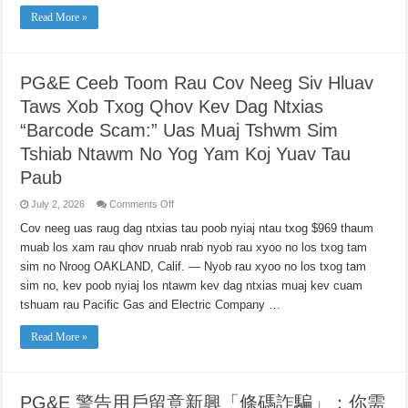
기:”에
Read More »
대
해
고
객
에
PG&E Ceeb Toom Rau Cov Neeg Siv Hluav
게
경
Taws Xob Txog Qhov Kev Dag Ntxias
고
“Barcode Scam:” Uas Muaj Tshwm Sim
알
고
Tshiab Ntawm No Yog Yam Koj Yuav Tau
계
셔
Paub
야
할
on
July 2, 2026
Comments Off
사
PG&E
항
Ceeb
Cov neeg uas raug dag ntxias tau poob nyiaj ntau txog $969 thaum
Toom
muab los xam rau qhov nruab nrab nyob rau xyoo no los txog tam
Rau
Cov
sim no Nroog OAKLAND, Calif. — Nyob rau xyoo no los txog tam
Neeg
Siv
sim no, kev poob nyiaj los ntawm kev dag ntxias muaj kev cuam
Hluav
Taws
tshuam rau Pacific Gas and Electric Company …
Xob
Txog
Qhov
Read More »
Kev
Dag
Ntxias
“Barcode
Scam:”
PG&E 警告用戶留意新興「條碼詐騙」：你需
Uas