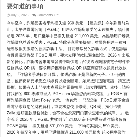
Muaj
要知道的事項
Tshwm
Sim
Tshiab
on
July 2, 2026
Comments Off
Ntawm
PG&E
No
警
今年至今，詐騙受害者平均損失達 969 美元 【屋崙訊】今年到目前為
Yog
Yam
告
止，太平洋煤電公司（PG&E）用戶因詐騙所蒙受的金錢損失，預計將
Koj
用
Yuav
超過 2025 年，用戶至年中已損失超過 211,000 美元。為協助用戶辨識
戶
Tau
留
Paub
詐騙徵兆並避免受害，PG&E 特此分享重要提醒，並警告用戶一種可
意
能導致損失激增的新興詐騙手法。 目前最常見的詐騙方式，仍是詐騙
新
興
者透過電話聯繫 PG&E 用戶，要求立即付款以避免斷電。2026 年出現
「條
新的變化，詐騙者會來電威脅將中斷供電，然後透過簡訊或電子郵件發
碼
送條碼或 QR 碼，要求用戶攜帶條碼或 QR 碼至商店請收銀員代收款
詐
騙」：
項。 「詐騙者手法日新月異，‘條碼詐騙’正是最新的例子。但不變的
你
是，他們仍然要求您立即繳費以避免斷電。如果接到這類電話，請直接
需
要
掛斷。如果有人上門要求查看您的電費帳單，請立即關門。然後，請撥
知
打我們的 800 專線或登入 PGE.com 驗證您的帳單資訊。」PG&E 首
道
席詐騙調查員 Matt Foley 表示。 他表示：「請記住，PG&E 絕不會透
的
事
過電話索取您的財務資料，或要求您使用條碼、QR 碼、預付卡或
項
Zelle 這類匯款服務付款，也不會在您家門口要求查看您的帳單。」 數
字說明 2025 年，PG&E 共收到 近 24,000 宗 用戶通報遭詐騙者假冒
PG&E 詐騙， 損失超過 301,000 美元 ，平均每案損失 590 美元。
2026 年截至年中，用戶已通報超過 211,000 美元損失 給公用事業詐