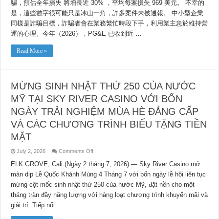
騙，預估全年損失 將增長近 30% ，平均每案損失 969 美元。 不幸的
是，這些數字很可能只是冰山一角，許多案件未被通報。 中小型企業
同樣是詐騙目標，詐騙者會在業務繁忙時段下手，利用業主急於維持營
運的心理。今年（2026），PG&E 已收到近 …
Read More »
MỪNG SINH NHẬT THỨ 250 CỦA NƯỚC
MỸ TẠI SKY RIVER CASINO VỚI BỐN
NGÀY TRẢI NGHIỆM MÙA HÈ ĐẲNG CẤP
VÀ CÁC CHƯƠNG TRÌNH BIẾU TẶNG TIỀN
MẶT
on
July 2, 2026
Comments Off
MỪNG
SINH
ELK GROVE, Cali (Ngày 2 tháng 7, 2026) — Sky River Casino mở
NHẬT
màn dịp Lễ Quốc Khánh Mùng 4 Tháng 7 với bốn ngày lễ hội liên tục
THỨ
250
mừng cột mốc sinh nhật thứ 250 của nước Mỹ, đặt nền cho một
CỦA
NƯỚC
tháng tràn đầy năng lượng với hàng loạt chương trình khuyến mãi và
MỸ
TẠI
giải trí. Tiếp nối …
SKY
RIVER