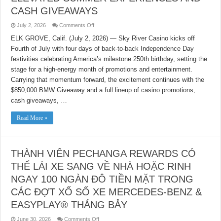
CASH GIVEAWAYS
on
July 2, 2026
Comments Off
CELEBRATE
AMERICA’S
ELK GROVE, Calif. (July 2, 2026) — Sky River Casino kicks off
250th
Fourth of July with four days of back-to-back Independence Day
AT
SKY
festivities celebrating America’s milestone 250th birthday, setting the
RIVER
CASINO
stage for a high-energy month of promotions and entertainment.
WITH
FOUR
Carrying that momentum forward, the excitement continues with the
DAYS
$850,000 BMW Giveaway and a full lineup of casino promotions,
OF
ELEVATED
cash giveaways, …
SUMMER
EXPERIENCES
AND
Read More »
CASH
GIVEAWAYS
THÀNH VIÊN PECHANGA REWARDS CÓ
THỂ LÁI XE SANG VỀ NHÀ HOẶC RINH
NGAY 100 NGÀN ĐÔ TIỀN MẶT TRONG
CÁC ĐỢT XỔ SỐ XE MERCEDES-BENZ &
EASYPLAY® THÁNG BẢY
on
June 30, 2026
Comments Off