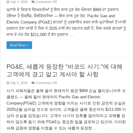
on
July 2, 2026
Comments Off
PG&E
ਗਾਹਕਾਂ
ਘੁਟਾਲੇ ਦੇ ਸ਼ਿਕਾਰ ਵਿਅਕਤੀਆਂ ਨੂੰ ਇਸ ਸਾਲ ਹੁਣ ਤੱਕ ਔਸਤਨ $969 ਦਾ ਨੁਕਸਾਨ
ਨੂੰ
ਹੋਇਆ ਹੈ ਓਕਲੈਂਡ, ਕੈਲੀਫੋਰਨੀਆ — ਇਸ ਸਾਲ ਹੁਣ ਤੱਕ, Pacific Gas and
ਉਬਰ
ਰਹੇ
Electric Company (PG&E) ਗਾਹਕਾਂ ਨੂੰ ਪ੍ਰਭਾਵਿਤ ਕਰਨ ਵਾਲੇ ਘੁਟਾਲਿਆਂ ਤੋਂ ਮਾਲੀ
“ਬਾਰਕੋਡ
ਨੁਕਸਾਨ ਹੋਣਾ ਜਾਰੀ ਹੈ ਜਿਸ ਨੇ 2025 ਨਾਲੋਂ ਵੱਧ ਰਫ਼ਤਾਰ ਫੜੀ ਹੈ, ਜਿਸ ਕਰਕੇ ਗਾਹਕਾਂ ਨੂੰ
ਘੁਟਾਲੇ”
ਬਾਰੇ
ਸਾਲ ਦੇ ਮੱਧ ਤੱਕ $211,000 ਤੋਂ ਵੱਧ ਨੁਕਸਾਨ …
ਚੇਤਾਵਨੀ
ਦਿੰਦਾ
ਹੈ:
Read More »
ਇੱਥੇ
ਦੱਸਿਆ
ਗਿਆ
ਹੈ
ਕਿ
PG&E, 새롭게 등장한 “바코드 사기:”에 대해
ਤੁਹਾਨੂੰ
ਇਹ
고객에게 경고 알고 계셔야 할 사항
ਜਾਣਕਾਰੀ
ਹੋਣੀ
ਚਾਹੀਦੀ
on
July 2, 2026
Comments Off
PG&E,
새
사기 피해자들은 올해 들어 현재까지 평균 $969 손실 캘리포니아주 오
롭
클랜드 — 올해 들어 현재까지 Pacific Gas and Electric
게
Company(PG&E) 고객에게 영향을 미치는 사기로 인한 금전적 손실은
등
장
2025년을 넘어설 것으로 보이며, 고객들은 올해 중순까지 $211,000 이
한
상의 손실을 입었습니다. 고객이 사기의 징후를 알아차리고 피해를 당
“바
코
하지 않도록 돕기 위해 PG&E는 중요한 팁을 공유하고 있으며, 이러한
드
피해 급증에 영향을 미쳤을 수 있는 새롭게 등장한 …
사