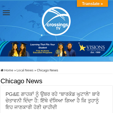
Translate »
Home
»
Local News
»
Chicago News
Chicago News
PG&E ਗਾਹਕਾਂ ਨੂੰ ਉਬਰ ਰਹੇ “ਬਾਰਕੋਡ ਘੁਟਾਲੇ” ਬਾਰੇ
ਚੇਤਾਵਨੀ ਦਿੰਦਾ ਹੈ: ਇੱਥੇ ਦੱਸਿਆ ਗਿਆ ਹੈ ਕਿ ਤੁਹਾਨੂੰ
ਇਹ ਜਾਣਕਾਰੀ ਹੋਣੀ ਚਾਹੀਦੀ