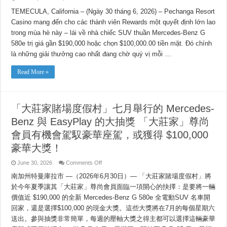
THÀNH
VIÊN
TEMECULA, California – (Ngày 30 tháng 6, 2026) – Pechanga Resort
PECHANGA
Casino mang đến cho các thành viên Rewards một quyết định lớn lao
REWARDS
CÓ
trong mùa hè này – lái về nhà chiếc SUV thuần Mercedes-Benz G
THỂ
LÁI
580e trị giá gần $190,000 hoặc chọn $100,000.00 tiền mặt. Đó chính
XE
SANG
là những giải thưởng cao nhất đang chờ quý vị mỗi …
VỀ
NHÀ
HOẶC
Read More »
RINH
NGAY
100
NGÀN
ĐÔ
「大莊家賭場度假村」七月舉行的 Mercedes-
TIỀN
MẶT
Benz 與 EasyPlay 的大抽獎 「大莊家」尊尚
TRONG
CÁC
ĐỢT
會員有機會駕馭豪華座駕，或獲得 $100,000
XỔ
SỐ
豪華大獎！
XE
MERCEDES-
BENZ
on
June 30, 2026
Comments Off
&
「大
EASYPLAY®
南加州特曼庫拉市 —（2026年6月30日）— 「大莊家賭場度假村」將
莊
THÁNG
家
於今年夏季讓其「大莊家」尊尚會員面臨一項開心的抉擇：是要將一輛
BẢY
賭
價值近 $190,000 的全新 Mercedes-Benz G 580e 全電動SUV 名車開
場
度
回家，還是選擇$100,000 的現金大獎。這些大獎將在7月的每個星期六
假
送出。參與抽獎非常簡單，每週的壓軸大獎之得主都可以選擇這輛豪華
村」