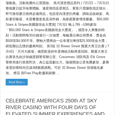
四
場氣氛。活動免費向公眾開放。 美式漢堡禮品系列 | 7月2日 – 7月31日
日
整個夏日提升味覺體驗。逢星期四及星期五，賓客只需賺取指定積分，
的
精
即可換領夏日燒烤必備用品，包括室內漢堡扒烤爐、調味品收納架、馬
彩
鈴薯切條器、木質餐盤套裝及深炸鍋，為家庭聚會增添樂趣。 $50,000
國
Stars & Stripes美國旗現金大獎賞| 7月3日 晚上7時 –10時參加
慶
慶
「$50,000 Stars & Stripes美國旗現金大獎賞」，感受令人興奮的時
祝
刻！活動期間每30分鐘進行一次抽獎，每輪選出兩位得獎者，獎金由
活
動
$500至$4,000不等。壓軸大獎將由一位幸運兒奪得$25,000現金大獎，
及
締造難以忘懷的慶典時刻。 第3屆 32 Brews Street 雞翼大胃王比賽 | 7
七
月4日「天河大賭場」備受歡迎的年度傳統活動再度回歸。雞翼大胃王
月
份
比賽首先由沙加緬度縣警長辦公室、Cosumnes 消防局及 Elk Grove
一
警察局進行慈善對決，為公益貢獻出力。隨後開放公眾免費參加，參賽
系
列
者需於限時內完成3磅雞翼挑戰。可於 32 Brews Street 現場報名參
的
加。 煙花 與Free Play歡慶刷刷樂 …
抽
獎
Read More »
及
現
金
奬
賞
CELEBRATE AMERICA’S 250th AT SKY
大
放
RIVER CASINO WITH FOUR DAYS OF
送
ELEVATED SUMMER EXPERIENCES AND