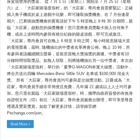
座駕或豐厚的獎金。 從 7 月 1 日（星期三）開始至 7 月 25 日（星期
七
月
六）止，「大莊家賭場度假村」的「大莊家」尊尚會員需要緊記：正確
舉
插入角子機或於桌上遊戲中玩樂，即可賺取抽獎機會。在 7 月份逢星
行
的
期六，已累積抽獎機會的賓客請於下午 5 時至晚上 9 時 30 分期間，親
Mercedes-
臨「大莊家」啟動您的抽獎機會！您只需將會員獎勵卡插入任何角子
Benz
與
機，或在上述時間內參與有積分紀錄的賭桌游戲，即可完成激活。
EasyPlay
「大莊家」尊尚會員可在晚上 6 時至 9 時之間，每小時留意賭場大堂
的
大
的電視螢幕，屆時, 隨機抽出的中獎者名單將會公佈。晚上 10 時，所
抽
有參與者請繼續關注螢幕，並留意當晚大獎抽獎的廣播。中獎者有10
獎
「大
分鐘時間領取獎品。如無人領取，則將隨機抽出另一位中獎者。本次由
莊
「大莊家賭場度假村」舉行的「夏季G-WAGON幸運大抽獎」活動中，
家」
將合共送出四輛 Mercedes-Benz 580e SUV 名車或 $100,000 現金大
尊
尚
獎。 所有「大莊家」尊尚會員均可參與是次抽獎活動。註冊成為「大
會
莊家」尊尚會員手續非常簡便且免費，凡年滿 21 歲或以上人士均可參
員
有
加。您只需在親臨「大莊家賭場度假村」時，攜帶由政府簽發的有效身
機
份證明文件（ID）前往「大莊家」尊尚會員服務台辦理，即可享受尊貴
會
禮遇及豐富獎賞。如欲了解更多詳情，請登錄官網
駕
馭
Pechanga.com/join。
豪
華
Read More »
座
駕，
或
獲