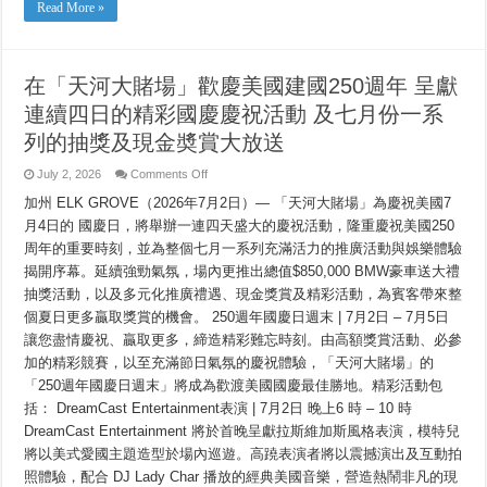
CASINO
Read More »
VỚI
BỐN
NGÀY
TRẢI
NGHIỆM
在「天河大賭場」歡慶美國建國250週年 呈獻
MÙA
HÈ
連續四日的精彩國慶慶祝活動 及七月份一系
ĐẲNG
CẤP
VÀ
列的抽獎及現金奬賞大放送
CÁC
CHƯƠNG
on
July 2, 2026
Comments Off
TRÌNH
BIẾU
在
TẶNG
加州 ELK GROVE（2026年7月2日）— 「天河大賭場」為慶祝美國7
「天
TIỀN
河
月4日的 國慶日，將舉辦一連四天盛大的慶祝活動，隆重慶祝美國250
MẶT
大
周年的重要時刻，並為整個七月一系列充滿活力的推廣活動與娛樂體驗
賭
場」
揭開序幕。延續強勁氣氛，場內更推出總值$850,000 BMW豪車送大禮
歡
抽獎活動，以及多元化推廣禮遇、現金獎賞及精彩活動，為賓客帶來整
慶
個夏日更多贏取獎賞的機會。 250週年國慶日週末 | 7月2日 – 7月5日
美
國
讓您盡情慶祝、贏取更多，締造精彩難忘時刻。由高額獎賞活動、必參
建
加的精彩競賽，以至充滿節日氣氛的慶祝體驗，「天河大賭場」的
國
250
「250週年國慶日週末」將成為歡渡美國國慶最佳勝地。精彩活動包
週
括： DreamCast Entertainment表演 | 7月2日 晚上6 時 – 10 時
年
呈
DreamCast Entertainment 將於首晚呈獻拉斯維加斯風格表演，模特兒
獻
將以美式愛國主題造型於場內巡遊。高蹺表演者將以震撼演出及互動拍
連
照體驗，配合 DJ Lady Char 播放的經典美國音樂，營造熱鬧非凡的現
續