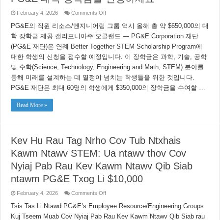
on
February 4, 2026
Comments Off
모
PG&E의 직원 리소스/엔지니어링 그룹 역시 올해 총 약 $650,000의 대
든
STEM
학 장학금 제공 캘리포니아주 오클랜드 — PG&E Corporation 재단
학
(PG&E 재단)은 연례 Better Together STEM Scholarship Program에
생
대
대한 학생의 신청을 접수할 예정입니다. 이 장학금은 과학, 기술, 공학
상
및 수학(Science, Technology, Engineering and Math, STEM) 분야를
알
림:
통해 미래를 설계하는 데 열정이 넘치는 학생들을 위한 것입니다.
최
PG&E 재단은 최대 60명의 학생에게 $350,000의 장학금을 수여할 …
대
$10,000
의
Read More »
PG&E
대
학
장
Kev Hu Rau Tag Nrho Cov Tub Ntxhais
학
금
Kawm Ntawv STEM: Ua ntawv thov Cov
을
신
Nyiaj Pab Rau Kev Kawm Ntawv Qib Siab
청
ntawm PG&E Txog Li $10,000
하
세
요
on
February 4, 2026
Comments Off
Kev
Hu
Tsis Tas Li Ntawd PG&E’s Employee Resource/Engineering Groups
Rau
Kuj Tseem Muab Cov Nyiaj Pab Rau Kev Kawm Ntawv Qib Siab rau
Tag