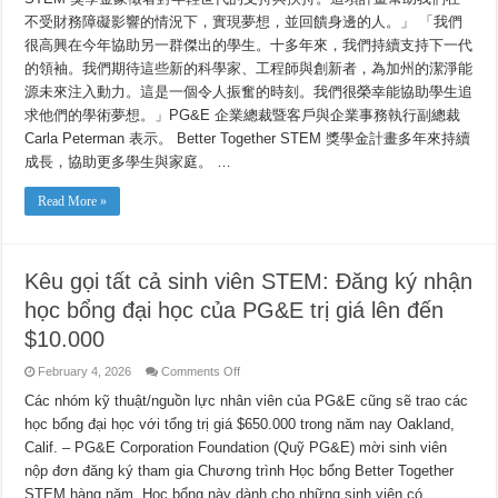
可
達
不受財務障礙影響的情況下，實現夢想，並回饋身邊的人。」 「我們
10,000
很高興在今年協助另一群傑出的學生。十多年來，我們持續支持下一代
美
元
的領袖。我們期待這些新的科學家、工程師與創新者，為加州的潔淨能
源未來注入動力。這是一個令人振奮的時刻。我們很榮幸能協助學生追
求他們的學術夢想。」PG&E 企業總裁暨客戶與企業事務執行副總裁
Carla Peterman 表示。 Better Together STEM 獎學金計畫多年來持續
成長，協助更多學生與家庭。 …
Read More »
Kêu gọi tất cả sinh viên STEM: Đăng ký nhận
học bổng đại học của PG&E trị giá lên đến
$10.000
on
February 4, 2026
Comments Off
Kêu
gọi
Các nhóm kỹ thuật/nguồn lực nhân viên của PG&E cũng sẽ trao các
tất
học bổng đại học với tổng trị giá $650.000 trong năm nay Oakland,
cả
sinh
Calif. – PG&E Corporation Foundation (Quỹ PG&E) mời sinh viên
viên
STEM:
nộp đơn đăng ký tham gia Chương trình Học bổng Better Together
Đăng
ký
STEM hàng năm. Học bổng này dành cho những sinh viên có …