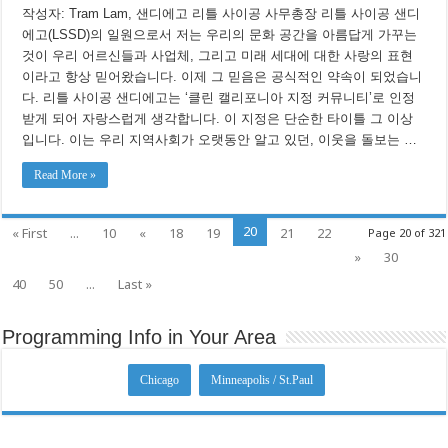
작성자: Tram Lam, 샌디에고 리틀 사이공 사무총장 리틀 사이공 샌디
의
해,
에고(LSSD)의 일원으로서 저는 우리의 문화 공간을 아름답게 가꾸는
리
것이 우리 어르신들과 사업체, 그리고 미래 세대에 대한 사랑의 표현
틀
사
이라고 항상 믿어왔습니다. 이제 그 믿음은 공식적인 약속이 되었습니
이
다. 리틀 사이공 샌디에고는 ‘클린 캘리포니아 지정 커뮤니티’로 인정
공
받게 되어 자랑스럽게 생각합니다. 이 지정은 단순한 타이틀 그 이상
샌
디
입니다. 이는 우리 지역사회가 오랫동안 알고 있던, 이웃을 돌보는 …
에
고
Read More »
가
클
린
캘
20
« First
...
10
«
18
19
21
22
Page 20 of 321
리
포
»
30
니
40
50
...
Last »
아
와
함
께
Programming Info in Your Area
전
진
하
Chicago
Minneapolis / St.Paul
다