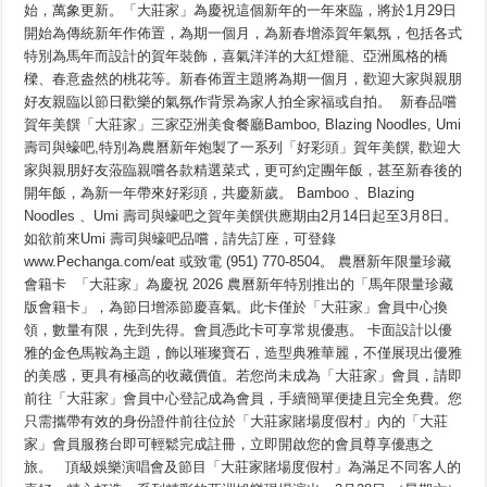
始，萬象更新。「大莊家」為慶祝這個新年的一年來臨，將於1月29日
禮」
及
開始為傳統新年作佈置，為期一個月，為新春增添賀年氣氛，包括各式
一
特別為馬年而設計的賀年裝飾，喜氣洋洋的大紅燈籠、亞洲風格的橋
連
樑、春意盎然的桃花等。新春佈置主題將為期一個月，歡迎大家與親朋
串
慶
好友親臨以節日歡樂的氣氛作背景為家人拍全家福或自拍。 新春品嚐
祝
賀年美饌「大莊家」三家亞洲美食餐廳Bamboo, Blazing Noodles, Umi
活
動
壽司與蠔吧,特別為農曆新年炮製了一系列「好彩頭」賀年美饌, 歡迎大
「大
家與親朋好友蒞臨親嚐各款精選菜式，更可約定團年飯，甚至新春後的
莊
開年飯，為新一年帶來好彩頭，共慶新歲。 Bamboo 、Blazing
家
賭
Noodles 、Umi 壽司與蠔吧之賀年美饌供應期由2月14日起至3月8日。
場
如欲前來Umi 壽司與蠔吧品嚐，請先訂座，可登錄
度
假
www.Pechanga.com/eat 或致電 (951) 770-8504。 農曆新年限量珍藏
村」
會籍卡 「大莊家」為慶祝 2026 農曆新年特別推出的「馬年限量珍藏
農
版會籍卡」，為節日增添節慶喜氣。此卡僅於「大莊家」會員中心換
曆
新
領，數量有限，先到先得。會員憑此卡可享常規優惠。 卡面設計以優
春
雅的金色馬鞍為主題，飾以璀璨寶石，造型典雅華麗，不僅展現出優雅
隆
重
的美感，更具有極高的收藏價值。若您尚未成為「大莊家」會員，請即
呈
前往「大莊家」會員中心登記成為會員，手續簡單便捷且完全免費。您
獻
只需攜帶有效的身份證件前往位於「大莊家賭場度假村」內的「大莊
家」會員服務台即可輕鬆完成註冊，立即開啟您的會員尊享優惠之
旅。 頂級娛樂演唱會及節目「大莊家賭場度假村」為滿足不同客人的