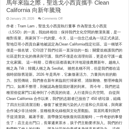
馬年來臨之際，聖迭戈小西貢攜手 Clean
California 向新年騰飛
on
January 28, 2026
Comments Off
馬
作者：Tram Lam，聖迭戈小西貢執行董事 作為聖迭戈小西貢
年
來
（LSSD）的一員，我始終相信：保持我們文化空間的整潔美麗，是一
臨
種對長輩、商家與下一代的愛。今天，這一信念已成為一項正式承諾。
之
際，
聖地亞哥小西貢自豪地被認定為Clean California指定社區。這一稱號不
聖
僅是一個名號，它印證了我們社區一直深信的一點：關愛並維護我們的
迭
社區是對文化的傳承與守護。我們不僅是在清理街區，更是在守護一處
戈
小
文化家園。 這一時期，亞裔社區都喜氣洋洋地迎接農曆新年。越南人
西
稱之為 Tết；韓國人稱之為 Seollal。 雖然名稱不同，但是我們都在這
貢
攜
個時節除舊迎新。2026 年是馬年，它象徵著活力、力量與向前的動
手
力。按照傳統，我們會在新年來臨前打掃家裡、清除雜物、整理神龕與
Clean
California
門口。如果不整理，則被認為會阻擋好運的到來。 而今年，我們把這
向
種習俗從家門口延伸到了小西貢的街道、人行道與公共空間。 自從與
新
年
Clean California 合作以來，我們的志願者已撿拾了 450 磅垃圾，組織
騰
了四次社區清潔活動，修復了被塗鴉污染的人行道和公共區域，與商家
飛
合作減少非法傾倒，並種植美化綠植與文化景觀點。 當居民看到我們
手提清潔袋、戴著手套、面帶微笑地恢復街區面貌時，一件奇妙的事發
生了：店主走出門口，長輩遞來茶水，孩子們主動要求加入。我們的行
動帶動了他人的行動——因為社區的自豪感本身就具有感染力。 這個