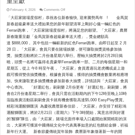
重呈獻
on
February 4, 2026
Comments Off
「大
「大莊家賭場度假村」恭祝各位新春愉快, 迎來騰勢馬年 ! 金馬賀
莊
家
新春超級豪車送大禮如果您的新年願望清單上剛好心儀一輛紅色的
賭
Ferrari跑車，「大莊家賭場度假村」將滿足您的願望。「大莊家」農曆
場
度
新春隆重呈獻「金馬賀新春超級豪車送大禮」，獎金總額高
假
達 $888,000， 其中包括一輛嶄新的紅色Ferrari跑車。由即日起至 2 月
村」
28 日，「大莊家」會員只要在賭場娛樂，便可賺取抽獎資格參加抽
農
曆
獎。抽獎活動將於二月份逢星期六舉行。壓軸大抽獎將於2月28日揭
新
曉，頭獎一名將可贏得名貴豪華Ferrari跑車一部。二月的每個星期一和
春
隆
星期五，從上 午8 時至午夜，「大莊家」會員透過玩老虎機或桌上遊
重
戲可獲得雙倍抽獎機會。根據會員等級，獲得的抽獎機會數量將相應增
呈
加。快來賺取更多抽獎機會參加新春大抽獎，詳情請與「大莊家」會員
獻
「金
中心查詢。 「好運紅包」刷刷樂 2月份更有「好運紅包」刷刷樂，將
馬
會在2月份逢星期二舉行，會員只需在活動期內的下午12時至晚上10時
賀
新
蒞臨推廣活動區刷刷會員卡就有機會獲取高達$5,000 EasyPlay獎賞。
春
精彩鴻運醒獅匯演 為慶祝農暦新春佳節，「大莊家」亦安排了精彩鴻
超
運醒獅匯演，將於2月21日（星期六）下午3時開始，寓意吉祥與好運
級
豪
的“醒獅”隊伍，由「大莊家」賭場北面停車場入口處開始展開精彩的演
車
出，大家將可獲派中國傳統文化中代表萬事如意的紅包餵給金獅，祈福
Ferrari
送
新年行大運。 新春節慶傳統賀年裝飾 農曆新年象徵著新一年的開
大