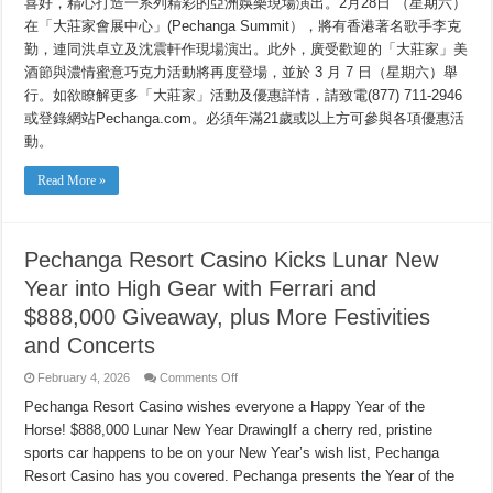
喜好，精心打造一系列精彩的亞洲娛樂現場演出。2月28日 （星期六）
在「大莊家會展中心」(Pechanga Summit），將有香港著名歌手李克
勤，連同洪卓立及沈震軒作現場演出。此外，廣受歡迎的「大莊家」美
酒節與濃情蜜意巧克力活動將再度登場，並於 3 月 7 日（星期六）舉
行。如欲瞭解更多「大莊家」活動及優惠詳情，請致電(877) 711-2946
或登錄網站Pechanga.com。必須年滿21歲或以上方可參與各項優惠活
動。
Read More »
Pechanga Resort Casino Kicks Lunar New
Year into High Gear with Ferrari and
$888,000 Giveaway, plus More Festivities
and Concerts
on
February 4, 2026
Comments Off
Pechanga
Resort
Pechanga Resort Casino wishes everyone a Happy Year of the
Casino
Horse! $888,000 Lunar New Year DrawingIf a cherry red, pristine
Kicks
Lunar
sports car happens to be on your New Year’s wish list, Pechanga
New
Year
Resort Casino has you covered. Pechanga presents the Year of the
into