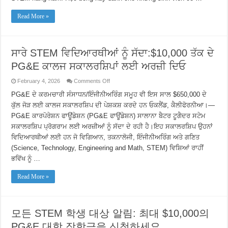
nhận
học
bổng
Read More »
đại
học
của
PG&E
trị
ਸਾਰੇ STEM ਵਿਦਿਆਰਥੀਆਂ ਨੂੰ ਸੱਦਾ:$10,000 ਤੱਕ ਦੇ
giá
lên
PG&E ਕਾਲਜ ਸਕਾਲਰਸ਼ਿਪਾਂ ਲਈ ਅਰਜ਼ੀ ਦਿਓ
đến
$10.000
on
February 4, 2026
Comments Off
ਸਾਰੇ
STEM
PG&E ਦੇ ਕਰਮਚਾਰੀ ਸੰਸਾਧਨ/ਇੰਜੀਨੀਅਰਿੰਗ ਸਮੂਹ ਵੀ ਇਸ ਸਾਲ $650,000 ਦੇ
ਵਿਦਿਆਰਥੀਆਂ
ਕੁੱਲ ਜੋੜ ਲਈ ਕਾਲਜ ਸਕਾਲਰਸ਼ਿਪ ਦੀ ਪੇਸ਼ਕਸ਼ ਕਰਦੇ ਹਨ ਓਕਲੈਂਡ, ਕੈਲੀਫੋਰਨੀਆ।—
ਨੂੰ
ਸੱਦਾ:$10,000
PG&E ਕਾਰਪੋਰੇਸ਼ਨ ਫਾਊਂਡੇਸ਼ਨ (PG&E ਫਾਊਂਡੇਸ਼ਨ) ਸਾਲਾਨਾ ਬੈਟਰ ਟੂਗੈਦਰ ਸਟੇਮ
ਤੱਕ
ਸਕਾਲਰਸ਼ਿਪ ਪ੍ਰੋਗਰਾਮ ਲਈ ਅਰਜ਼ੀਆਂ ਨੂੰ ਸੱਦਾ ਦੇ ਰਹੀ ਹੈ।ਇਹ ਸਕਾਲਰਸ਼ਿਪ ਉਹਨਾਂ
ਦੇ
PG&E
ਵਿਦਿਆਰਥੀਆਂ ਲਈ ਹਨ ਜੋ ਵਿਗਿਆਨ, ਤਕਨਾਲੋਜੀ, ਇੰਜੀਨੀਅਰਿੰਗ ਅਤੇ ਗਣਿਤ
ਕਾਲਜ
ਸਕਾਲਰਸ਼ਿਪਾਂ
(Science, Technology, Engineering and Math, STEM) ਵਿਸ਼ਿਆਂ ਰਾਹੀਂ
ਲਈ
ਭਵਿੱਖ ਨੂੰ …
ਅਰਜ਼ੀ
ਦਿਓ
Read More »
모든 STEM 학생 대상 알림: 최대 $10,000의
PG&E 대학 장학금을 신청하세요