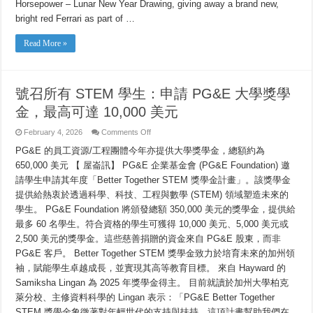
High
Horsepower – Lunar New Year Drawing, giving away a brand new,
Gear
bright red Ferrari as part of …
with
Ferrari
and
Read More »
$888,000
Giveaway,
plus
More
Festivities
and
號召所有 STEM 學生：申請 PG&E 大學獎學
Concerts
金，最高可達 10,000 美元
on
February 4, 2026
Comments Off
號
PG&E 的員工資源/工程團體今年亦提供大學獎學金，總額約為
召
所
650,000 美元 【 屋崙訊】 PG&E 企業基金會 (PG&E Foundation) 邀
有
請學生申請其年度「Better Together STEM 獎學金計畫」。該獎學金
STEM
學
提供給熱衷於透過科學、科技、工程與數學 (STEM) 領域塑造未來的
生：
學生。 PG&E Foundation 將頒發總額 350,000 美元的獎學金，提供給
申
請
最多 60 名學生。符合資格的學生可獲得 10,000 美元、5,000 美元或
PG&E
2,500 美元的獎學金。這些慈善捐贈的資金來自 PG&E 股東，而非
大
學
PG&E 客戶。 Better Together STEM 獎學金致力於培育未來的加州領
獎
袖，賦能學生卓越成長，並實現其高等教育目標。 來自 Hayward 的
學
Samiksha Lingan 為 2025 年獎學金得主。 目前就讀於加州大學柏克
金，
最
萊分校、主修資料科學的 Lingan 表示：「PG&E Better Together
高
STEM 獎學金象徵著對年輕世代的支持與扶持。這項計畫幫助我們在