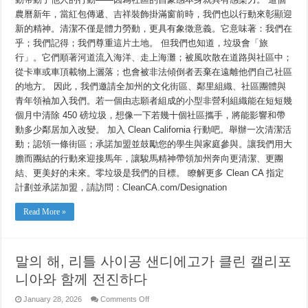
農曆新年，當紅包傳遞、吉祥裝飾掛滿窗前時，我們也以行動來彰顯迎
新的精神。清潔不僅是體力勞動，更具有象徵意義。它意味著：我們在
乎；我們記得；我們尊重這片土地。 但我們也知道，垃圾會「旅
行」。它們順著河道流入海洋、走上海灘；被風吹散在道路與社區中；
從卡車或車頂載物上灑落；也會被非法傾倒者丟棄在遠離他們自己社區
的地方。 因此，我們邀請全加州的文化街區、鄰里組織、社區團體與
青年領袖加入我們。若一個由志願者組成的小型非營利組織能在短短幾
個月中清除 450 磅垃圾，想像一下若幾十個社區攜手，將能影響和帶
動多少鄰居加入改變。 加入 Clean California 行動吧。舉辦一次清潔活
動；認領一條街區；承諾加盟並鼓勵您的學生與家庭參與。讓我們用大
膽而團結的行動來迎接馬年，讓駿馬精神帶領加州奔向更清潔、更團
結、更美好的未來。零垃圾是我們的目標。 瞭解更多 Clean CA 指定
計劃並承諾加盟，請訪問：CleanCA.com/Designation
Read More »
말의 해, 리틀 사이공 샌디에고가 클린 캘리포
니아와 함께 전진하다
on
January 28, 2026
Comments Off
말