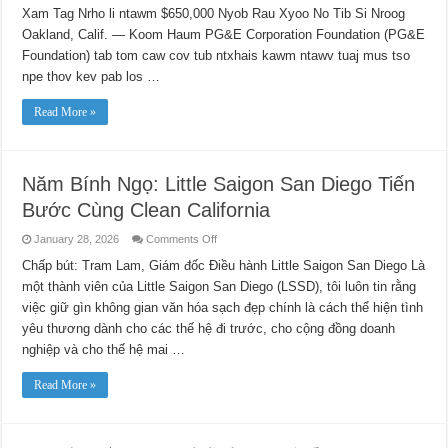
Nrho
Xam Tag Nrho li ntawm $650,000 Nyob Rau Xyoo No Tib Si Nroog
Cov
Tub
Oakland, Calif. — Koom Haum PG&E Corporation Foundation (PG&E
Ntxhais
Kawm
Foundation) tab tom caw cov tub ntxhais kawm ntawv tuaj mus tso
Ntawv
npe thov kev pab los …
STEM:
Ua
ntawv
Read More »
thov
Cov
Nyiaj
Pab
Rau
Kev
Năm Bính Ngọ: Little Saigon San Diego Tiến
Kawm
Ntawv
Bước Cùng Clean California
Qib
Siab
ntawm
on
January 28, 2026
Comments Off
PG&E
Năm
Txog
Bính
Chấp bút: Tram Lam, Giám đốc Điều hành Little Saigon San Diego Là
Li
Ngọ:
$10,000
một thành viên của Little Saigon San Diego (LSSD), tôi luôn tin rằng
Little
Saigon
việc giữ gìn không gian văn hóa sạch đẹp chính là cách thể hiện tình
San
Diego
yêu thương dành cho các thế hệ đi trước, cho cộng đồng doanh
Tiến
Bước
nghiệp và cho thế hệ mai …
Cùng
Clean
California
Read More »