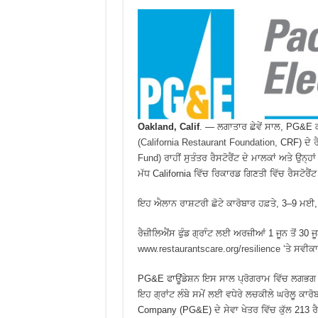
Oakland, Calif
. — ਲਗਾਤਾਰ ਛੇਵੇਂ ਸਾਲ, PG&E ਕ
(California Restaurant Foundation,
CRF) ਦੇ
ਰ
Fund)
ਰਾਹੀਂ ਸੁਤੰਤਰ ਰੈਸਟੋਰੈਂਟ ਦੇ ਮਾਲਕਾਂ ਅਤੇ ਉਨ੍
ਮੱਧ California ਵਿੱਚ ਰਿਕਾਰਡ ਗਿਣਤੀ ਵਿੱਚ ਰੈਸਟੋ
ਇਹ ਐਲਾਨ ਰਾਸ਼ਟਰੀ ਛੋਟੇ ਕਾਰੋਬਾਰ ਹਫ਼ਤੇ, 3–9 ਮਈ, 
ਰੈਜ਼ੀਲਿਐਂਸ ਫੁੰਡ ਗ੍ਰਾੰਟ ਲਈ ਅਰਜ਼ੀਆਂ 1 ਜੂਨ ਤੋਂ 30
www.restaurantscare.org/resilience
‘ਤੇ ਸਵੀਕ
PG&E ਫਾਊਂਡੇਸ਼ਨ ਇਸ ਸਾਲ ਪ੍ਰੋਗਰਾਮ ਵਿੱਚ ਲਗਭਗ $1
ਇਹ ਗ੍ਰਾਂਟ ਲੰਬੇ ਸਮੇਂ ਲਈ ਵਧੇਰੇ ਲਚਕੀਲੇ ਘਰੇਲੂ ਕਾ
Company (PG&E) ਦੇ ਸੇਵਾ ਖੇਤਰ ਵਿੱਚ ਕੁੱਲ 213 ਰੈ