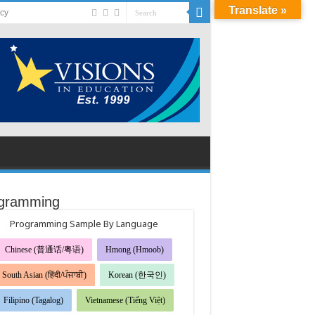
Translate »
acy
gramming
Programming Sample By Language
Chinese (普通话/粤语)
Hmong (Hmoob)
South Asian (हिंदी/ਪੰਜਾਬੀ)
Korean (한국인)
Filipino (Tagalog)
Vietnamese (Tiếng Việt)