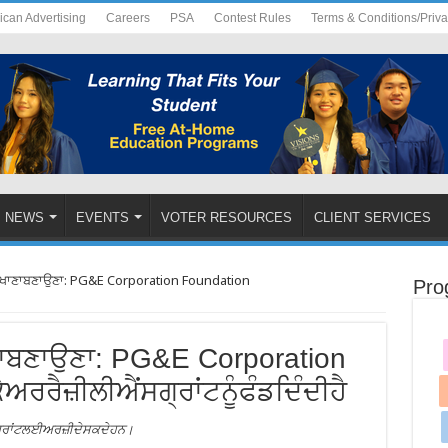
ican Advertising
Careers
PSA
Contest Rules
Terms & Conditions/Priv
NEWS
EVENTS
VOTER RESOURCES
CLIENT SERVICES
ਲੋਂਖਾਣਾਬਣਾਉਣਾ: PG&E Corporation Foundation
Pro
ਖਾਣਾਬਣਾਉਣਾ: PG&E Corporation
ਅਰਰੈਜ਼ੀਲੀਐਂਸਗ੍ਰਾਂਟਨੂੰਫੰਡਦਿੰਦੀਹੈ
ਵੱਧਗ੍ਰਾਂਟਲਈਅਰਜ਼ੀਦੇਸਕਦੇਹਨ।