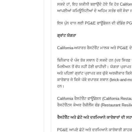
ਸਕਦੇ ਹਾਂ, ਇਹ ਯਕੀਨੀ ਬਣਾਉਂਦੇ ਹੋਏ ਕਿ ਹੋਰ Californi
ਆਪਣੀਆਂ ਕਮਿਊਨਿਟੀਆਂ ਦੇ ਅਹਿਮ ਸਤੰਭ ਵਜੋਂ ਸੇਵਾ ਜ
ਇਸ ਪੁੰਨ ਦਾਨ ਲਈ PG&E ਫਾਊਂਡੇਸ਼ਨ ਦੀ ਫੰਡਿੰਗ PG&E
ਗ੍ਰਾਂਟ
ਯੋਗਤਾ
California-ਅਧਾਰਤ ਰੈਸਟੋਰੈਂਟ ਮਾਲਕ ਅਤੇ PG&E ਦੇ
ਬਿਨੈਕਾਰ ਦੇ ਪੰਜ ਤੱਕ ਸਥਾਨ ਹੋ ਸਕਦੇ ਹਨ (ਪਰ ਸਿ
ਮਿਲੀਅਨ ਤੋਂ ਵੱਧ ਨਹੀਂ ਹੋਣੀ ਚਾਹੀਦੀ। ਯੋਗਤਾ ਪ੍ਰਾਪਤ 
ਅਤੇ ਪਹਿਲਾਂ ਗ੍ਰਾਂਟ ਪ੍ਰਾਪਤ ਕਰ ਚੁੱਕੇ ਅਰਜ਼ੀਕਾਰ ਕਿ
ਕਾਰੋਬਾਰ ਜੋ ਕਿਸੇ ਪੱਕੇ ਵਪਾਰਕ ਸਥਾਨ (brick-and-m
ਹਨ।
California ਰੈਸਟੋਰੈਂਟ ਫਾਊਂਡੇਸ਼ਨ (California Rest
ਰੈਸਟੋਰੈਂਟਸ ਕੇਅਰ ਰੈਜ਼ੀਲੈਂਸ ਫੰਡ (Restaurant Res
ਰੈਸਟੋਰੈਂਟ
ਅਤੇ
ਛੋਟੇ
ਅਤੇ
ਦਰਮਿਆਨੇ
ਕਾਰੋਬਾਰਾਂ
ਦੀ
ਸਹ
PG&E ਆਪਣੇ ਛੋਟੇ ਅਤੇ ਦਰਮਿਆਨੇ ਕਾਰੋਬਾਰੀ ਗਾਹਕਾਂ