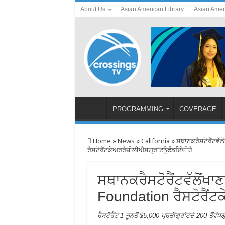
About Us
Asian American Library
Asian Amer
PROGRAMMING
COVERAGE
Home
»
News
»
California
»
ਸਥਾਨਕਰੈਸਟੋਰੈਂਟਵੱ
ਰੈਸਟੋਰੈਂਟਕੇਅਰਰੈਜ਼ੀਲੀਐਂਸਗ੍ਰਾਂਟਨੂੰਫੰਡਦਿੰਦੀਹੈ
ਸਥਾਨਕਰੈਸਟੋਰੈਂਟਵੱਲੋਂ
Foundation ਰੈਸਟੋਰੈਂਟਕੇ
ਰੈਸਟੋਰੈਂਟ 1 ਜੂਨਤੋਂ $5,000 ਪ੍ਰਤੀਗ੍ਰਾਂਟਦੇ 200 ਤੋਂ