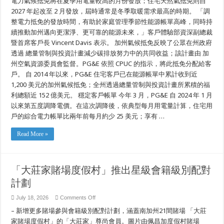
電力氣候抵免將在夏季用電量較高的月份發放；住宅天然氣抵免則自
季
2027 年起改至 2 月發放，屆時通常是冬季取暖需求最高的時期。 「調
帳
整電力抵免的發放時間，有助於家庭管理季節性能源帳單高峰，同時持
單
紓
續推動加州邁向更潔淨、更可靠的能源未來，」客戶體驗部資深副總裁
緩
暨首席客戶長 Vincent Davis 表示。 加州氣候抵免反映了公眾在州政府
透過 總量管制與投資計畫減少碳排放努力中的共同收益；該計畫由 加
州空氣資源委員會監督。PG&E 依照 CPUC 的指示，將此抵免分配給客
戶。 自 2014 年以來，PG&E 住宅客戶已在能源帳單中累計收到近
1,200 美元的加州氣候抵免；全州透過總量管制與投資計畫所累積的福
利總額近 152 億美元。 穩定客戶帳單 今年 3 月，PG&E 自 2024 年 1 月
以來第五度調降電價。在這次調降後，依典型每月用電量計算，住宅用
戶的綜合電力帳單比兩年前每月約少 25 美元；享有 …
Read More »
「大莊家賭場度假村」推出星級會籍級別配對
計劃
on
July 18, 2026
Comments Off
「大
– 新增更多賭場參與會籍級別配對計劃，涵蓋南加州21間賭場 「大莊
莊
家
家賭場度假村」的「大莊家」尊尚會員。圖片由佩昌加度假村賭場