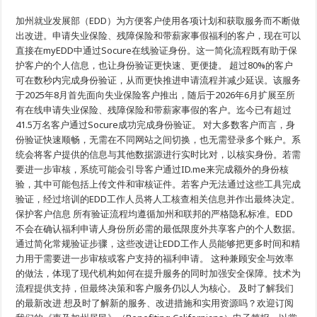
EDD
让
加州就业发展部（EDD）为方便客户使用各项计划和获取服务而不断做
在
出改进。申请失业保险、残障保险和带薪家事假福利的客户，现在可以
线
身
直接在myEDD中通过Socure在线验证身份。这一简化流程既有助于保
份
护客户的个人信息，也让身份验证更快速、更便捷。 超过80%的客户
验
证
可在数秒内完成身份验证，从而更快推进申请流程并减少延误。该服务
更
于2025年8月首先面向失业保险客户推出，随后于2026年6月扩展至所
加
有在线申请失业保险、残障保险和带薪家事假的客户。迄今已有超过
便
捷
41.5万名客户通过Socure成功完成身份验证。 对大多数客户而言，身
份验证快速顺畅，无需在不同网站之间切换，也无需登录多个账户。系
统会将客户提供的信息与其他数据源进行实时比对，以核实身份。若需
要进一步审核，系统可能会引导客户通过ID.me来完成额外的身份核
验，其中可能包括上传文件和审核证件。若客户无法通过这些工具完成
验证，经过培训的EDD工作人员将人工核查相关信息并作出最终决定。
保护客户信息 所有验证流程均遵循加州和联邦的严格隐私标准。EDD
不会在确认福利申请人身份所必需的最低限度外共享客户的个人数据。
通过简化常规验证步骤，这些改进让EDD工作人员能够把更多时间和精
力用于需要进一步审核或客户支持的福利申请。 这种兼顾安全与效率
的做法，体现了现代机构如何在提升服务的同时加强安全保障。技术为
流程提供支持，但最终决策和客户服务仍以人为核心。 及时了解我们
的最新改进 想及时了解新的服务、改进措施和实用资源吗？欢迎订阅