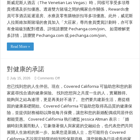
斯威尼斯人酒店（The Venetian Las Vegas）時，同樣可享受多項尊
貴禮遇及折扣優惠。透過雙方賭場之間的獨家合作關係，Rewards會
員可享酒店延遲退房、水療及零售購物折扣等多項優惠。此外，威尼斯
人拉斯維加斯賭場的會員加入「大莊家」尊尚會員獎賞計劃時，亦可享
有會籍級別配對禮遇。詳情請瀏覽 Pechanga.com/join。 如需瞭解更
多詳情，請瀏覽 Pechanga.com 或 pechanga.com/join。
Read More »
對健康的承諾
on
July 15, 2026
Comments Off
對
您已找到您的人生伴侶。現在，Covered California 可協助您和您的新
健
康
家庭尋找合適的健康保險。 找到您想與之共度一生的人，實屬難得。
的
能夠與之結為連理，更是再美好不過了。 您們要共建新生活，應從穩
承
固的健康基礎開始。Covered California 可協助您取得高品質的健康保
諾
險，並提供財務補助以降低每月保費，讓您和您的新婚配偶或同居伴侶
都能受惠。 Covered California 執行總監 Jessica Altman 表示：「婚
姻時刻美麗而動人，它象徵著個人與家庭的交融結合，也代表您們共同
展開人生旅程的第一步。如果您是新婚人士，您可能符合 Covered
California 不設固定時限的特別投保期資格，讓您能夠為日益成長的家