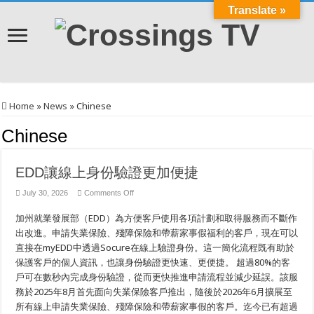
Translate »
Home
»
News
»
Chinese
Chinese
EDD讓線上身份驗證更加便捷
on
July 30, 2026
Comments Off
EDD
讓
加州就業發展部（EDD）為方便客戶使用各項計劃和取得服務而不斷作
線
出改進。申請失業保險、殘障保險和帶薪家事假福利的客戶，現在可以
上
身
直接在myEDD中透過Socure在線上驗證身份。這一簡化流程既有助於
份
保護客戶的個人資訊，也讓身份驗證更快速、更便捷。 超過80%的客
驗
證
戶可在數秒內完成身份驗證，從而更快推進申請流程並減少延誤。該服
更
務於2025年8月首先面向失業保險客戶推出，隨後於2026年6月擴展至
加
所有線上申請失業保險、殘障保險和帶薪家事假的客戶。迄今已有超過
便