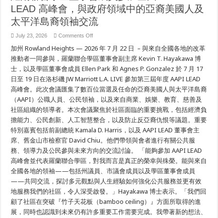
LEAD 高峰會，與政府領域中的亞裔美國人及
太平洋島裔領袖交流
on
July 23, 2026
Comments Off
羅
加州 Rowland Heights — 2026 年 7 月 22 日 – 與來自全國各地的改革
蘭
聯
推動者一同參與，羅蘭聯合學區董事會副主席 Kevin T. Hayakawa 博
合
士，以及學區董事會成員 Ellen Park 和 Agnes P. Gonzalez 於 7 月 17
學
日至 19 日在洛杉磯 JW Marriott L.A. LIVE 參加第三屆年度 AAPI LEAD
區
董
高峰會。此次會議匯集了數百位當選及任命的亞裔美國人與太平洋島裔
事
（AAPI）公職人員、公民領袖，以及來自商業、娛樂、教育、慈善及
會
成
社區組織的領導者。本次會議聚焦於社區面臨的重要挑戰，包括經濟負
員
擔能力、公民創新、人工智慧整合，以及防止反亞裔仇恨等議題。重要
參
特別嘉賓包括前副總統 Kamala D. Harris，以及 AAPI LEAD 董事會主
加
全
席、舊金山市檢察官 David Chiu。他們帶領與會者進行有關公共服
國
務、領導力及公民參與未來方向的交流討論。 「能夠參加 AAPI LEAD
AAPI
LEAD
高峰會並代表羅蘭聯合學區，對我而言是真正的榮幸與殊榮。能與來自
高
全國各地的領袖——包括州議員、市議會成員以及學區董事會成員
峰
會，
——共同交流，探討多元觀點與人生經驗如何強化公共服務並更有效
與
地服務我們的社區，令人深受啟發。」Hayakawa 博士表示。「我們回
政
府
顧了社區在突破『竹子天花板（bamboo ceiling）』方面所取得的進
領
展，同時也認識到未來仍有許多重要工作需要完成。我帶著新的想法、
域