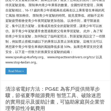
停其駕駛資格。 限制車內青少年乘客的數量。全國性研究發現，與獨
自駕駛相比，16-17 歲的青少年搭載兩名或兩名以上乘客發生車禍的死
亡風險 增加兩倍。 限制青少年駕駛的時間。能見度降低、經驗不足和
駕駛疲勞都會使青少年夜間駕駛更加危險。 以身作則，遵守限速規
定，集中註意力駕駛，並養成其他安全的駕駛習慣，讓青少年可以效
仿。新手青少年駕駛通常會透過觀察父母來學習駕駛。 此外，為了幫
助青少年安全駕駛，加州制定了臨時駕照法，對新駕駛員設定了一些限
制，例如禁止搭載20歲以下的乘客以及禁止深夜駕駛。這種方法可以
將您家中青少年發生車禍的風險降低多達 50%。如果您希望支持交通
安全，以下是一些致力於推廣安全駕駛的組織：
www.speakup4safety.org、 www.impactteendrivers.org/tcs/ 以及
www.stop4aidan.org。
Read More »
清涼省電好方法：PG&E 為客戶提供簡單步
驟，節省夏季能源費用 智慧工具、破除迷思
的實用提示及援助計畫，可協助家庭與企業管
理季節性冷氣費用