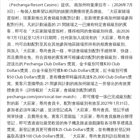
賭
（Pechanga Resort Casino）提供。 南加州特曼庫拉市 –（2026年7月
場
3日）– 每個人都希望以相同的娛樂消費獲得更高價值。「大莊家賭場
度
假
度假村」現重新推出其會籍級別配對計劃，並新增更多南加州賭場參與
村」
配對行列。凡於計劃涵蓋的 21 間賭場之一已擁有特定會籍級別的賓
推
出
客，即可在「大莊家賭場度假村」獲得相同的會籍級別待遇。由2026
星
年7月1日起至12月31日期間，任何新加入或現有的「大莊家」尊尚會
級
員，均可自動配對至其在其他參與地區賭場所持有的相應會籍級別。
會
籍
與加入「大莊家」尊尚會員一樣，申請會籍級別配對手續簡單、快捷，
級
而且費用全免。符合資格的賓客將可根據成功配對的會籍級別，獲得保
別
配
證送出的 Pechanga Club Dollars 獎賞。金卡級別可獲$30 Club
對
Dollars獎賞，白金卡級別可獲$40 Club Dollars獎賞，紅卡級別可獲
計
$50 Club Dollars獎賞，更有機會即時贏得高達$25,000 Club Dollars獎
劃
賞。賓客只需攜帶由 21 間參與計劃的南加州賭場之一所發出的有效實
體會員卡（詳情載於「大莊家」會籍級別配對網頁
pechanga.com/join/socal-tier-match），即可獲發一張已完成級別配
對的新「大莊家」尊尚會員卡。配對會籍級別有效至2027年1月31日。
參加者必須年滿21歲，並須登記成為「大莊家」尊尚會員。登記手續
簡單快捷，且費用全免。賓客只需親臨「大莊家」尊尚會員服務台辦理
登記，即可透過遊玩最受歡迎的角子機及賭桌遊戲賺取各項尊享禮遇及
獎賞。新登記會員更可獲得$25 Club Dollars獎賞，並有機會於登記時
贏取高達$100 Club Dollars獎賞。 「大莊家」尊尚會員到訪拉斯維加