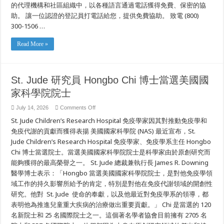
的代理機構和社區組織中，以各種語言通過電話獲得免費、保密的協
助。 讓一位認證的登記員打電話給您，提供免費協助。 致電 (800)
300-1506 …
Read More »
St. Jude 研究員 Hongbo Chi 博士當選美國國
家科學院院士
on
July 14, 2026
Comments Off
St.
St. Jude Children’s Research Hospital 免疫學家因其對推動免疫學和
Jude
研
免疫代謝的貢獻而獲得表揚 美國國家科學院 (NAS) 最近宣布，St.
究
Jude Children’s Research Hospital 免疫學家、免疫學系主任 Hongbo
員
Hongbo
Chi 博士當選院士。當選美國國家科學院院士是科學家由於原創研究而
Chi
博
能夠獲得的最高榮譽之一。 St. Jude 總裁兼執行長 James R. Downing
士
醫學博士表示：「Hongbo 當選美國國家科學院院士，是對他免疫學領
當
域工作的持久影響所給予的肯定，特別是對他在免疫代謝領域的開創性
選
美
研究。他對 St. Jude 使命的奉獻，以及他最近對免疫學系的領導，都
國
表明他為推進兒童重大疾病的治療做出重要貢獻。」 Chi 是當選的 120
國
家
名新院士和 25 名國際院士之一。這個著名學者協會目前擁有 2705 名
科