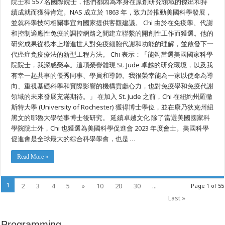
院士和 557 名國際院士，他們都因為本身在原創研究領域的傑出和持
學
續成就而獲得肯定。NAS 成立於 1863 年，致力於推動美國科學發展，
院
院
並就科學技術相關事宜向國家提供客觀建議。 Chi 由於在免疫學、代謝
士
和控制適應性免疫的調控網路之間建立聯繫的開創性工作而獲選。他的
研究成果從根本上增進世人對免疫細胞代謝和功能的理解，並啟發下一
代癌症免疫療法的新型工程方法。 Chi 表示：「能夠當選美國國家科學
院院士，我深感榮幸。這項榮譽體現 St. Jude 卓越的研究環境，以及我
有幸一起共事的優秀同事、學員和導師。我很榮幸能為一家以使命為導
向、重視基礎科學和實際影響的機構貢獻心力，也對免疫學和免疫代謝
領域的未來發展充滿期待。」 在加入 St. Jude 之前，Chi 在紐約州羅徹
斯特大學 (University of Rochester) 獲得博士學位，並在康乃狄克州紐
黑文的耶魯大學從事博士後研究。 延續卓越文化 除了當選美國國家科
學院院士外，Chi 也獲選為美國科學促進會 2023 年度會士。美國科學
促進會是全球最大的綜合科學學會，也是 …
Read More »
1
2
3
4
5
»
10
20
30
...
Page 1 of 55
Last »
Programming