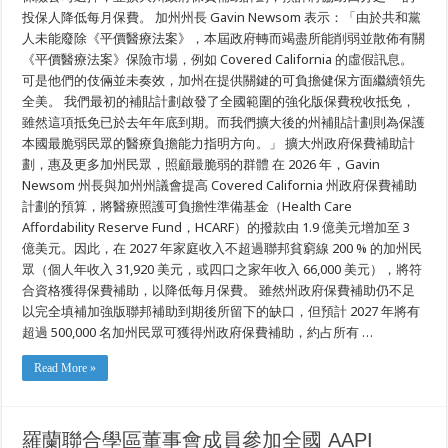
的
投保人降低每月保費。 加州州長 Gavin Newsom 表示：「由於共和黨
可
人未能廢除《平價醫療法案》，本屆政府轉而竭盡所能削弱並散佈有關
負
《平價醫療法案》保險市場，例如 Covered California 的虛假訊息。
擔
性
可是他們的伎倆並未奏效，加州在提供關鍵的可負擔健保方面繼續領先
與
全美。 我們最初的補貼計劃啟發了全國範圍的強化版保費稅收抵免，
使
用
雖然這項抵免已於去年年底到期。而我們擴大後的州補貼計劃則為保護
機
本國最脆弱民眾的醫療負擔能力指明方向。」 擴大州政府保費補助計
會
劃，惠及更多加州民眾，照顧最脆弱的群體 在 2026 年，Gavin
Newsom 州長與加州州議會提高 Covered California 州政府保費補助
計劃的預算，將醫療照護可負擔性準備基金（Health Care
Affordability Reserve Fund，HCARF）的撥款由 1.9 億美元增加至 3
億美元。因此，在 2027 年家庭收入不超過聯邦貧窮線 200 % 的加州民
眾（個人年收入 31,920 美元，或四口之家年收入 66,000 美元），將符
合資格獲得保費補助，以降低每月保費。 雖然州政府保費補助仍不足
以完全填補加強版聯邦補助到期後所留下的缺口，但預計 2027 年將有
超過 500,000 名加州民眾可獲得州政府保費補助，約占所有 …
Read More »
羅蘭聯合學區董事會成員參加全國 AAPI