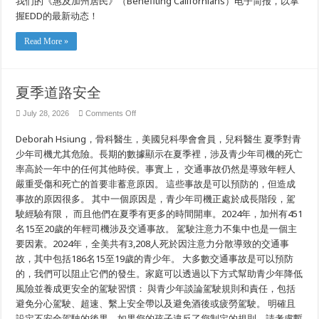
我们的《惠及加州居民》（Benefiting Californians）电子简报，以掌
握EDD的最新动态！
Read More »
夏季道路安全
on
July 28, 2026
Comments Off
夏
季
Deborah Hsiung，骨科醫生，美國兒科學會會員，兒科醫生 夏季對青
道
少年司機尤其危險。長期的數據顯示在夏季裡，涉及青少年司機的死亡
路
安
率高於一年中的任何其他時侯。事實上， 交通事故仍然是導致年輕人
全
嚴重受傷和死亡的首要非蓄意原因。 這些事故是可以預防的，但造成
事故的原因很多。 其中一個原因是，青少年司機正處於成長階段，駕
駛經驗有限， 而且他們在夏季有更多的時間開車。2024年，加州有451
名15至20歲的年輕司機涉及交通事故。 駕駛注意力不集中也是一個主
要因素。2024年，全美共有3,208人死於因注意力分散導致的交通事
故，其中包括186名15至19歲的青少年。 大多數交通事故是可以預防
的，我們可以阻止它們的發生。家庭可以透過以下方式幫助青少年降低
風險並養成更安全的駕駛習慣： 與青少年談論駕駛規則和責任，包括
避免分心駕駛、超速、繫上安全帶以及避免酒後或疲勞駕駛。 明確且
設定不安全駕駛的後果。如果您的孩子違反了您制定的規則，請考慮暫