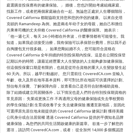
庭選購並投保應有的健康保險。」 婚後，您也許開始考慮組織家庭、
找新工作，或者把兩個家庭融合在一起。無論您正處於人生哪個階段，
Covered California 都能協助支持您和您的伴侶的健康。 以來自史塔
克頓的 Ramandeep 為例。她是兩名年幼子女的母親，她自己和擔任
共乘車司機的丈夫仰賴 Covered California 的醫療保障。 她表示：
「他一週七天，每天 24 小時都在外奔波，什麼事情都有可能發生。我
知道，如果我必須接受治療，我有保險可以承保部分費用，所以我不必
自掏腰包支付很多錢。」 如果您剛結婚不久，您可能符合資格在
Covered California 全年持續的特別投保期內投保。這是在公開投保登
記期以外的時間，讓最近經歷重大人生變故的人士能夠參加健康保險。
但這個投保窗口期是有限的，也就是從符合資格的重大人生變故發生起
60 天內。所以，越早行動越好。 您只需前往 CoveredCA.com 並輸入
年齡、收入及所在地等基本資料，即可對比所在地區可供選擇的計劃、
預估每月保費、了解保障內容，並查看自己是否符合財務補助資格。
除了結婚或建立同居關係外，以下情況也是人們符合特別投保期資格的
常見原因： 失業或更換工作 不再適用父母的健康保險或失去學校贊助
的學生保險計劃 生育或收養子女 失去健康保險 搬遷至新地區，並因此
可選擇原先居住地未能提供的 Covered California 健保計劃 獲得美國
公民身分或合法居留權 透過 Covered California 提供的平價知名品牌
健康保險，為您們的共同生活開啟健康的新篇章。 欲進一步了解您的
選項，請訪問 CoveredCA.com，或者： 從全加州 14,000 多個獲認證