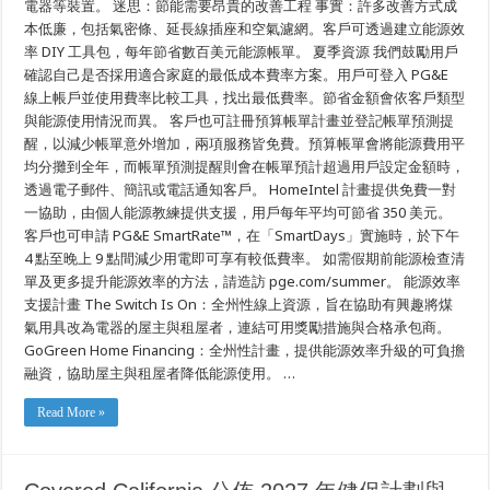
電器等裝置。 迷思：節能需要昂貴的改善工程 事實：許多改善方式成
破
本低廉，包括氣密條、延長線插座和空氣濾網。客戶可透過建立能源效
除
率 DIY 工具包，每年節省數百美元能源帳單。 夏季資源 我們鼓勵用戶
迷
思
確認自己是否採用適合家庭的最低成本費率方案。用戶可登入 PG&E
的
線上帳戶並使用費率比較工具，找出最低費率。節省金額會依客戶類型
實
用
與能源使用情況而異。 客戶也可註冊預算帳單計畫並登記帳單預測提
提
醒，以減少帳單意外增加，兩項服務皆免費。預算帳單會將能源費用平
示
均分攤到全年，而帳單預測提醒則會在帳單預計超過用戶設定金額時，
及
援
透過電子郵件、簡訊或電話通知客戶。 HomeIntel 計畫提供免費一對
助
一協助，由個人能源教練提供支援，用戶每年平均可節省 350 美元。
計
畫，
客戶也可申請 PG&E SmartRate™，在「SmartDays」實施時，於下午
可
4 點至晚上 9 點間減少用電即可享有較低費率。 如需假期前能源檢查清
協
單及更多提升能源效率的方法，請造訪 pge.com/summer。 能源效率
助
家
支援計畫 The Switch Is On：全州性線上資源，旨在協助有興趣將煤
庭
氣用具改為電器的屋主與租屋者，連結可用獎勵措施與合格承包商。
與
企
GoGreen Home Financing：全州性計畫，提供能源效率升級的可負擔
業
融資，協助屋主與租屋者降低能源使用。 …
管
理
季
Read More »
節
性
冷
氣