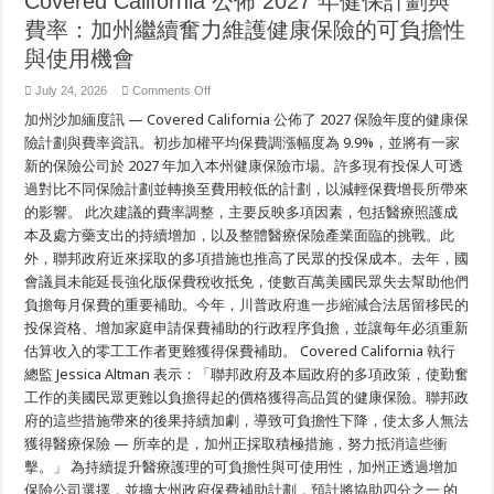
Covered California 公佈 2027 年健保計劃與
費
用
費率：加州繼續奮力維護健康保險的可負擔性
與使用機會
on
July 24, 2026
Comments Off
Covered
加州沙加緬度訊 — Covered California 公佈了 2027 保險年度的健康保
California
公
險計劃與費率資訊。初步加權平均保費調漲幅度為 9.9%，並將有一家
佈
新的保險公司於 2027 年加入本州健康保險市場。許多現有投保人可透
2027
年
過對比不同保險計劃並轉換至費用較低的計劃，以減輕保費增長所帶來
健
的影響。 此次建議的費率調整，主要反映多項因素，包括醫療照護成
保
計
本及處方藥支出的持續增加，以及整體醫療保險產業面臨的挑戰。此
劃
外，聯邦政府近來採取的多項措施也推高了民眾的投保成本。去年，國
與
費
會議員未能延長強化版保費稅收抵免，使數百萬美國民眾失去幫助他們
率：
負擔每月保費的重要補助。今年，川普政府進一步縮減合法居留移民的
加
投保資格、增加家庭申請保費補助的行政程序負擔，並讓每年必須重新
州
繼
估算收入的零工工作者更難獲得保費補助。 Covered California 執行
續
總監 Jessica Altman 表示：「聯邦政府及本屆政府的多項政策，使勤奮
奮
力
工作的美國民眾更難以負擔得起的價格獲得高品質的健康保險。聯邦政
維
府的這些措施帶來的後果持續加劇，導致可負擔性下降，使太多人無法
護
獲得醫療保險 — 所幸的是，加州正採取積極措施，努力抵消這些衝
健
康
擊。」 為持續提升醫療護理的可負擔性與可使用性，加州正透過增加
保
保險公司選擇，並擴大州政府保費補助計劃，預計將協助四分之一 的
險