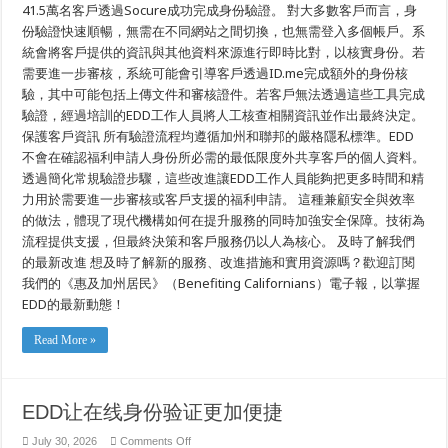
捷
41.5萬名客戶透過Socure成功完成身份驗證。 對大多數客戶而言，身
份驗證快速順暢，無需在不同網站之間切換，也無需登入多個帳戶。系
統會將客戶提供的資訊與其他資料來源進行即時比對，以核實身份。若
需要進一步審核，系統可能會引導客戶透過ID.me完成額外的身份核
驗，其中可能包括上傳文件和審核證件。若客戶無法透過這些工具完成
驗證，經過培訓的EDD工作人員將人工核查相關資訊並作出最終決定。
保護客戶資訊 所有驗證流程均遵循加州和聯邦的嚴格隱私標準。EDD
不會在確認福利申請人身份所必需的最低限度外共享客戶的個人資料。
透過簡化常規驗證步驟，這些改進讓EDD工作人員能夠把更多時間和精
力用於需要進一步審核或客戶支援的福利申請。 這種兼顧安全與效率
的做法，體現了現代機構如何在提升服務的同時加強安全保障。技術為
流程提供支援，但最終決策和客戶服務仍以人為核心。 及時了解我們
的最新改進 想及時了解新的服務、改進措施和實用資源嗎？歡迎訂閱
我們的《惠及加州居民》（Benefiting Californians）電子報，以掌握
EDD的最新動態！
Read More »
EDD让在线身份验证更加便捷
on
July 30, 2026
Comments Off