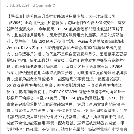
on
July 28, 2026
Comments Off
清
涼
【屋崙訊】隨著氣溫升高推動能源使用量增加，太平洋煤電公司
省
（PG&E）正為用戶提供所需資源，協助他們在今夏天保持安全、涼爽
電
好
並降低能源成本。 今年夏天，PG&E 氣象營運部門預測氣溫將高於平
方
均，且空調使用量增加，因此管理冷氣費用尤其重要。美國能源部估
法：
PG&E
計，屋主每年花費 290 億美元使用空調。 PG&E 客戶體驗資深副總裁
為
Vincent Davis 表示：「我們知道炎熱天氣會增加家庭能源支出的壓
客
力，也希望客戶知道，他們並不是獨自面對夏季月份。透過讓家庭更容
戶
提
易找到折扣、節能工具與可用支援，我們正在協助客戶採取有意義的行
供
動，管理並降低夏季能源帳單。」 為協助客戶度過夏季高溫，PG&E
簡
單
分享可降低能源使用與帳單的簡單步驟，同時釐清常見的能源迷思與事
步
實，讓客戶能做出明智選擇。 能源迷思與事實 迷思：把恆溫器調到
驟，
60º 會讓家裡更快降溫 事實：將恆溫器調到 60º 不會讓家裡更快降溫，
節
省
反而可能增加能源使用。ENERGY STAR® 智慧恆溫器每年可為加州一
夏
般客戶平均節省 50 至 78 美元，而 PG&E 的自動回應技術（ART）計
季
能
畫會在尖峰需求期間自動調整能源使用。 迷思：吊扇會讓房間降溫 事
源
實：風扇讓人感到涼爽，而不是讓房間降溫。使用吊扇製造微風，可在
費
不讓空調耗費大量能源的情況下保持舒適。 迷思：插著電但未使用的
用
智
裝置不會增加能源使用 事實：配有燈號、顯示器或定時器的裝置，即
慧
使關機仍可能耗電。不使用時，請拔掉充電器、筆記型電腦和小型廚房
工
具、