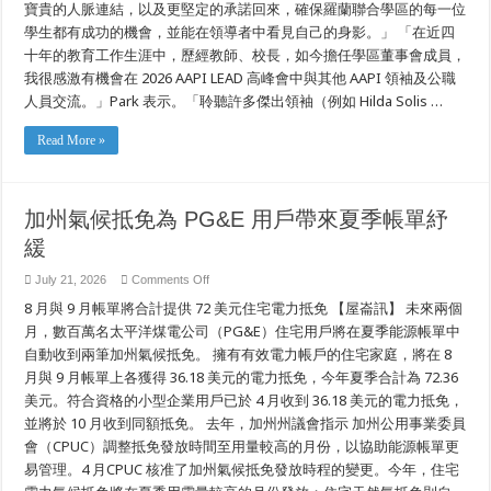
寶貴的人脈連結，以及更堅定的承諾回來，確保羅蘭聯合學區的每一位
中
的
學生都有成功的機會，並能在領導者中看見自己的身影。」 「在近四
亞
十年的教育工作生涯中，歷經教師、校長，如今擔任學區董事會成員，
裔
美
我很感激有機會在 2026 AAPI LEAD 高峰會中與其他 AAPI 領袖及公職
國
人員交流。」Park 表示。「聆聽許多傑出領袖（例如 Hilda Solis …
人
及
太
Read More »
平
洋
島
裔
加州氣候抵免為 PG&E 用戶帶來夏季帳單紓
領
袖
緩
交
流
on
July 21, 2026
Comments Off
加
8 月與 9 月帳單將合計提供 72 美元住宅電力抵免 【屋崙訊】 未來兩個
州
氣
月，數百萬名太平洋煤電公司（PG&E）住宅用戶將在夏季能源帳單中
候
自動收到兩筆加州氣候抵免。 擁有有效電力帳戶的住宅家庭，將在 8
抵
月與 9 月帳單上各獲得 36.18 美元的電力抵免，今年夏季合計為 72.36
免
為
美元。符合資格的小型企業用戶已於 4 月收到 36.18 美元的電力抵免，
PG&E
並將於 10 月收到同額抵免。 去年，加州州議會指示 加州公用事業委員
用
戶
會（CPUC）調整抵免發放時間至用量較高的月份，以協助能源帳單更
帶
易管理。4 月CPUC 核准了加州氣候抵免發放時程的變更。今年，住宅
來
夏