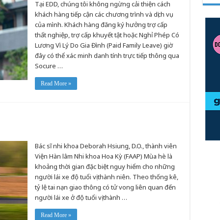
Tại EDD, chúng tôi không ngừng cải thiện cách
khách hàng tiếp cận các chương trình và dịch vụ
của mình. Khách hàng đăng ký hưởng trợ cấp
thất nghiệp, trợ cấp khuyết tật hoặc Nghỉ Phép Có
Lương Vì Lý Do Gia Đình (Paid Family Leave) giờ
đây có thể xác minh danh tính trực tiếp thông qua
Socure …
Read More »
Bác sĩ nhi khoa Deborah Hsiung, D.O., thành viên
Viện Hàn lâm Nhi khoa Hoa Kỳ (FAAP) Mùa hè là
khoảng thời gian đặc biệt nguy hiểm cho những
người lái xe độ tuổi vị thành niên. Theo thống kê,
tỷ lệ tai nạn giao thông có tử vong liên quan đến
người lái xe ở độ tuổi vị thành …
Read More »