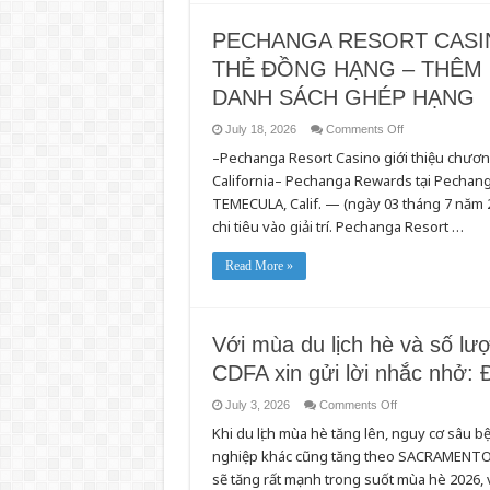
khỏe
hè
với
nhờ
chi
Chương
PECHANGA RESORT CASI
phí
trình
phải
Tín
THẺ ĐỒNG HẠNG – THÊM
chăng
dụng
Khí
DANH SÁCH GHÉP HẠNG
hậu
California
on
July 18, 2026
Comments Off
PECHANGA
–Pechanga Resort Casino giới thiệu chươn
RESORT
CASINO
California– Pechanga Rewards tại Pechang
NÂNG
CẤP
TEMECULA, Calif. — (ngày 03 tháng 7 năm 2
CHƯƠNG
TRÌNH
chi tiêu vào giải trí. Pechanga Resort …
GHÉP
THẺ
ĐỒNG
Read More »
HẠNG
–
THÊM
NHIỀU
SÒNG
BÀI
Với mùa du lịch hè và số lượn
ĐƯỢC
ĐƯA
CDFA xin gửi lời nhắc nhở
VÀO
DANH
on
SÁCH
July 3, 2026
Comments Off
Với
GHÉP
Khi du lịch mùa hè tăng lên, nguy cơ sâu b
mùa
HẠNG
du
nghiệp khác cũng tăng theo SACRAMENTO 
lịch
hè
sẽ tăng rất mạnh trong suốt mùa hè 2026,
và