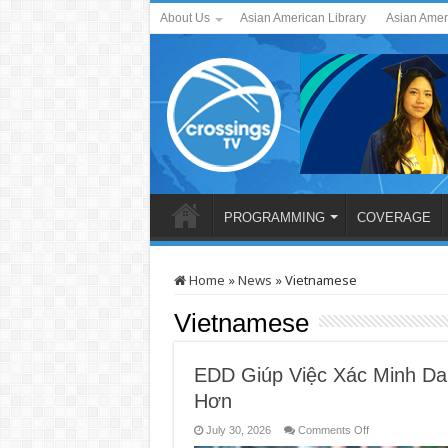
About Us
Asian American Library
Asian Amer
PROGRAMMING
COVERAGE
Home
»
News
»
Vietnamese
Vietnamese
EDD Giúp Việc Xác Minh Da
Hơn
on
July 30, 2026
Comments Off
EDD