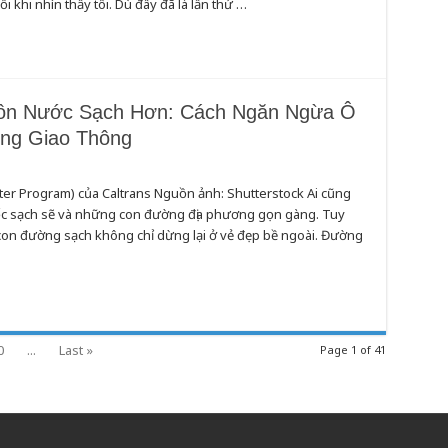
 khi nhìn thấy tôi. Dù đây đã là lần thứ …
ồn Nước Sạch Hơn: Cách Ngăn Ngừa Ô
ng Giao Thông
er Program) của Caltrans Nguồn ảnh: Shutterstock Ai cũng
tốc sạch sẽ và những con đường địa phương gọn gàng. Tuy
g con đường sạch không chỉ dừng lại ở vẻ đẹp bề ngoài. Đường
0
...
Last »
Page 1 of 41