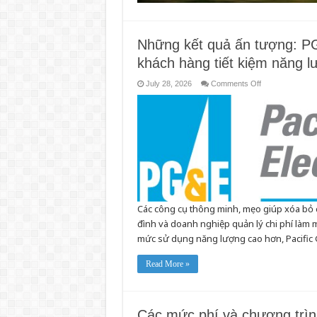
Những kết quả ấn tượng: PG
khách hàng tiết kiệm năng 
on
July 28, 2026
Comments Off
Những
kết
quả
ấn
tượng:
PG&E
chia
sẻ
những
cách
đơn
giản
giúp
khách
Các công cụ thông minh, mẹo giúp xóa bỏ cá
hàng
tiết
đình và doanh nghiệp quản lý chi phí làm m
kiệm
năng
mức sử dụng năng lượng cao hơn, Pacific 
lượng
trong
mùa
Read More »
hè
Các mức phí và chương trì