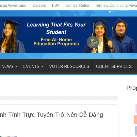
ican Advertising
Careers
PSA
Contest Rules
Terms & Conditions/Priv
NEWS
EVENTS
VOTER RESOURCES
CLIENT SERVICES
Pro
nh Tính Trực Tuyến Trở Nên Dễ Dàng