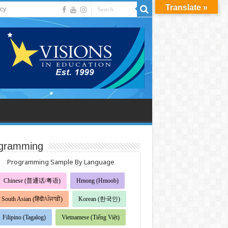
Translate »
acy
gramming
Programming Sample By Language
Chinese (普通话/粤语)
Hmong (Hmoob)
South Asian (हिंदी/ਪੰਜਾਬੀ)
Korean (한국인)
Filipino (Tagalog)
Vietnamese (Tiếng Việt)