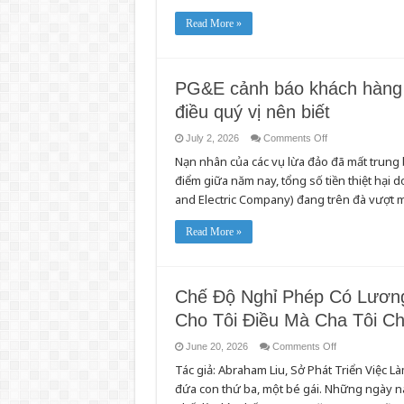
số
lượng
Read More »
khách
du
lịch
tại
California
tăng
PG&E cảnh báo khách hàng v
cao,
CDFA
điều quý vị nên biết
xin
gửi
lời
on
July 2, 2026
Comments Off
nhắc
PG&E
nhở:
Nạn nhân của các vụ lừa đảo đã mất trung 
cảnh
Đừng
báo
điểm giữa năm nay, tổng số tiền thiệt hại
Mang
khách
Theo
hàng
and Electric Company) đang trên đà vượt m
Sâu
về
Bệnh
“trò
lừa
Read More »
đảo
mã
vạch”:
Đây
là
những
Chế Độ Nghỉ Phép Có Lươn
điều
quý
Cho Tôi Điều Mà Cha Tôi C
vị
nên
biết
on
June 20, 2026
Comments Off
Chế
Tác giả: Abraham Liu, Sở Phát Triển Việc L
Độ
Nghỉ
đứa con thứ ba, một bé gái. Những ngày n
Phép
Có