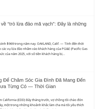
ề “trò lừa đảo mã vạch”: Đây là những
bình $969 trong năm nay. OAKLAND, Calif. — Tính đến thời
 do các vụ lừa đảo nhắm vào khách hàng của PG&E (Pacific Gas
ức của năm 2025, với số tiền khách hàng bị …
g Để Chăm Sóc Gia Đình Đã Mang Đến
hưa Từng Có — Thời Gian
àm California (EDD) Bảy tháng trước, vợ chồng tôi chào đón
ày, một trong những khoảnh khắc làm cha mà tôi yêu thích