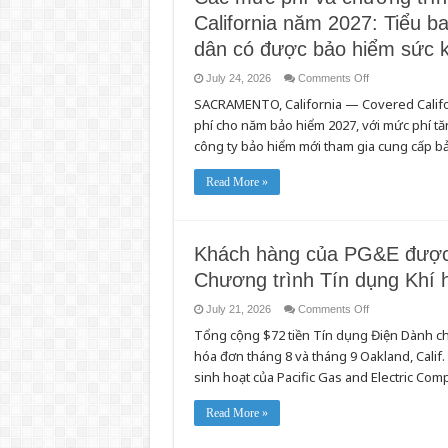
California năm 2027: Tiểu ba
dân có được bảo hiểm sức kh
on
July 24, 2026
Comments Off
Các
SACRAMENTO, California — Covered Califo
mức
phí
phí cho năm bảo hiểm 2027, với mức phí tăn
và
chương
công ty bảo hiểm mới tham gia cung cấp b
trình
bảo
hiểm
Read More »
sức
khỏe
của
Covered
California
năm
Khách hàng của PG&E được 
2027:
Tiểu
Chương trình Tín dụng Khí h
bang
California
tiếp
on
July 21, 2026
Comments Off
tục
Khách
đấu
Tổng cộng $72 tiền Tín dụng Điện Dành c
hàng
tranh
của
hóa đơn tháng 8 và tháng 9 Oakland, Calif
để
PG&E
người
được
sinh hoạt của Pacific Gas and Electric C
dân
giảm
có
hóa
được
đơn
Read More »
bảo
tiền
hiểm
điện
sức
mùa