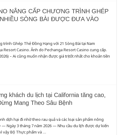
NO NÂNG CẤP CHƯƠNG TRÌNH GHÉP
 NHIỀU SÒNG BÀI ĐƯỢC ĐƯA VÀO
g trình Ghép Thẻ Đồng Hạng với 21 Sòng Bài tại Nam
a Resort Casino. Ảnh do Pechanga Resort Casino cung cấp.
026) – Ai cũng muốn nhận được giá trị tốt nhất cho khoản tiền
g khách du lịch tại California tăng cao,
: Đừng Mang Theo Sâu Bệnh
ệnh dịch hại đi nhờ theo rau quả và các loại sản phẩm nông
— Ngày 3 tháng 7 năm 2026 — Nhu cầu du lịch được dự kiến
 vì vậy Bộ Thực phẩm và …