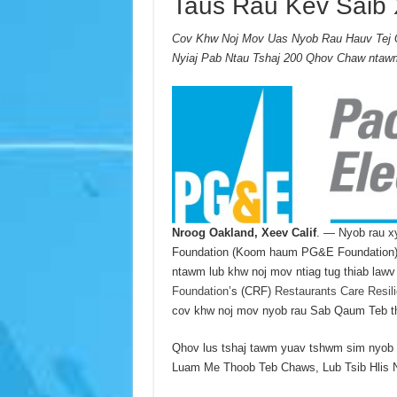
Taus Rau Kev Saib
Cov Khw Noj Mov Uas Nyob Rau Hauv Tej 
Nyiaj Pab Ntau Tshaj 200 Qhov Chaw ntawm
Nroog Oakland, Xeev Calif
. — Nyob rau x
Foundation (Koom haum PG&E Foundation) 
ntawm lub khw noj mov ntiag tug thiab law
Foundation
’s (CRF)
Restaurants Care Resil
cov khw noj mov nyob rau Sab Qaum Teb th
Qhov lus tshaj tawm yuav tshwm sim nyob r
Luam Me Thoob Teb Chaws, Lub Tsib Hlis N