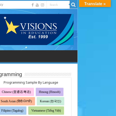
Translate »
acy
gramming
Programming Sample By Language
Chinese (普通话/粤语)
Hmong (Hmoob)
South Asian (हिंदी/ਪੰਜਾਬੀ)
Korean (한국인)
Filipino (Tagalog)
Vietnamese (Tiếng Việt)