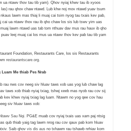
 ua ntawv thov tau tib yam). Qhov nyiaj khwv tau ib xyoos
us las) rau qhov chaw ntawd. Lub khw noj mov ntawd yuav tsum
 nkaus lawm mas thiaj li muaj cai tsim nyog tau txais kev pab,
j cai ua ntawv thov rau ib qho chaw los sis lub tswv yim uas
 muaj lawm ntawd uas tab tom nthuav dav mus rau hauv ib qho
j puav leej muaj cai los mus ua ntawv thov kev pab tau tib yam
staurant Foundation, Restaurants Care, los sis Restaurants
tawm
restaurantscare.org
.
 Luam Me thiab Pes Nrab
 rau nws cov neeg siv hluav taws xob uas yog lub chaw lag
v taws xob thiab nyiaj txiag, tshwj xeeb mas nyob rau cov sij
b kev khwv nyiaj txiag lag luam. Ntawm no yog qee cov hau
eg siv hluav taws xob:
Ntawv Sau Nqi
. PG&E muab cov nyiaj txais uas xam paj ntsig
as qub thiab yaig tag lawm nrog rau cov qauv pab kom hluav
txiv. Saib qhov
vis dis aus
no txhawm rau tshawb nrhiav kom