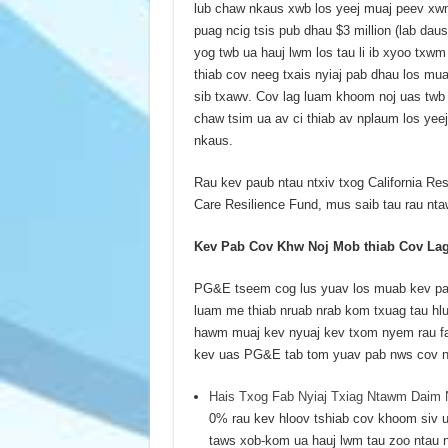
lub chaw nkaus xwb los yeej muaj peev xwm
puag ncig tsis pub dhau $3 million (lab da
yog twb ua hauj lwm los tau li ib xyoo txwm
thiab cov neeg txais nyiaj pab dhau los mua
sib txawv. Cov lag luam khoom noj uas twb
chaw tsim ua av ci thiab av nplaum los yee
nkaus.
Rau kev paub ntau ntxiv txog California Re
Care Resilience Fund, mus saib tau rau n
Kev Pab Cov Khw Noj Mob thiab Cov Lag
PG&E tseem cog lus yuav los muab kev pab
luam me thiab nruab nrab kom txuag tau hlua
hawm muaj kev nyuaj kev txom nyem rau fa
kev uas PG&E tab tom yuav pab nws cov ne
Hais Txog Fab Nyiaj Txiag Ntawm Daim 
0% rau kev hloov tshiab cov khoom siv u
taws xob-kom ua hauj lwm tau zoo ntau n