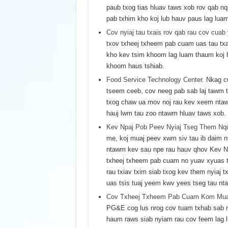
paub txog tias hluav taws xob rov qab nq
pab txhim kho koj lub hauv paus lag luam 
Cov nyiaj tau txais rov qab rau cov cu
txov txheej txheem pab cuam uas tau txai
kho kev tsim khoom lag luam thaum koj 
khoom haus tshiab.
Food Service Technology Center
. Nkag c
tseem ceeb, cov neeg pab sab laj tawm t
txog chaw ua mov noj rau kev xeem ntaw
hauj lwm tau zoo ntawm hluav taws xob.
Kev Npaj Pob Peev Nyiaj Tseg Them Nq
me, koj muaj peev xwm siv tau ib daim n
ntawm kev sau npe rau hauv qhov Kev N
txheej txheem pab cuam no yuav xyuas t
rau txiav txim siab txog kev them nyiaj tx
uas tsis tuaj yeem kwv yees tseg tau nt
Cov Txheej Txheem Pab Cuam Kom Mua
PG&E cog lus nrog cov tuam txhab sab 
haum raws siab nyiam rau cov feem lag l