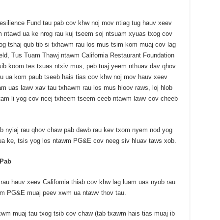
esilience Fund tau pab cov khw noj mov ntiag tug hauv xeev
m ntawd ua ke nrog rau kuj tseem soj ntsuam xyuas txog cov
g tshaj qub tib si txhawm rau los mus tsim kom muaj cov lag
ield, Tus Tuam Thawj ntawm California Restaurant Foundation
 sib koom tes txuas ntxiv mus, peb tuaj yeem nthuav dav qhov
u ua kom paub tseeb hais tias cov khw noj mov hauv xeev
m uas lawv xav tau txhawm rau los mus hloov raws, loj hlob
tam li yog cov ncej txheem tseem ceeb ntawm lawv cov cheeb
nyiaj rau qhov chaw pab dawb rau kev txom nyem nod yog
 ke, tsis yog los ntawm PG&E cov neeg siv hluav taws xob.
 Pab
au hauv xeev California thiab cov khw lag luam uas nyob rau
m PG&E muaj peev xwm ua ntawv thov tau.
wm muaj tau txog tsib cov chaw (tab txawm hais tias muaj ib