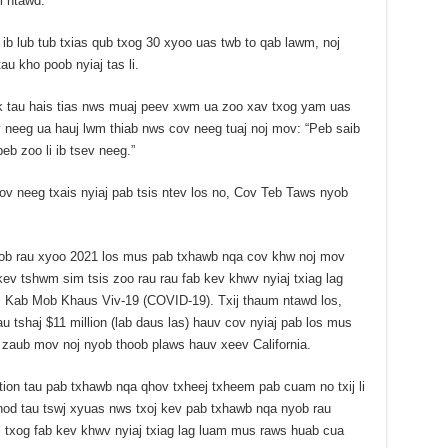
i ntawd.
ib lub tub txias qub txog 30 xyoo uas twb to qab lawm, noj
au kho poob nyiaj tas li.
dak tau hais tias nws muaj peev xwm ua zoo xav txog yam uas
neeg ua hauj lwm thiab nws cov neeg tuaj noj mov: “Peb saib
b zoo li ib tsev neeg.”
v neeg txais nyiaj pab tsis ntev los no, Cov Teb Taws nyob
ob rau xyoo 2021 los mus pab txhawb nqa cov khw noj mov
v tshwm sim tsis zoo rau rau fab kev khwv nyiaj txiag lag
 Kab Mob Khaus Viv-19 (COVID-19). Txij thaum ntawd los,
au tshaj $11 million (lab daus las) hauv cov nyiaj pab los mus
 zaub mov noj nyob thoob plaws hauv xeev California.
n tau pab txhawb nqa qhov txheej txheem pab cuam no txij li
od tau tswj xyuas nws txoj kev pab txhawb nqa nyob rau
 txog fab kev khwv nyiaj txiag lag luam mus raws huab cua