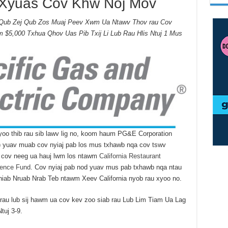
 Xyuas Cov Khw Noj Mov
Qub Zej Qub Zos Muaj Peev Xwm Ua Ntawv Thov rau Cov
 $5,000 Txhua Qhov Uas Pib Txij Li Lub Rau Hlis Ntuj 1 Mus
yoo thib rau sib lawv lig no, koom haum PG&E Corporation
yuav muab cov nyiaj pab los mus txhawb nqa cov tswv
v cov neeg ua hauj lwm los ntawm
California Restaurant
ience Fund
. Cov nyiaj pab nod yuav mus pab txhawb nqa ntau
iab Nruab Nrab Teb ntawm Xeev California nyob rau xyoo no.
au lub sij hawm ua cov kev zoo siab rau Lub Lim Tiam Ua Lag
tuj 3-9.