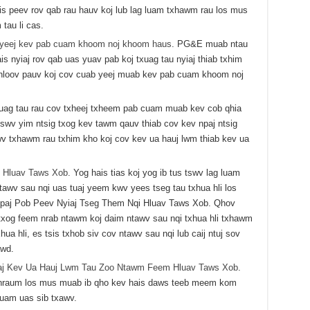
is peev rov qab rau hauv koj lub lag luam txhawm rau los mus
tau li cas.
ab yeej kev pab cuam khoom noj khoom haus
. PG&E muab ntau
s nyiaj rov qab uas yuav pab koj txuag tau nyiaj thiab txhim
hloov pauv koj cov cuab yeej muab kev pab cuam khoom noj
uag tau rau cov txheej txheem pab cuam muab kev cob qhia
swv yim ntsig txog kev tawm qauv thiab cov kev npaj ntsig
v txhawm rau txhim kho koj cov kev ua hauj lwm thiab kev ua
i Hluav Taws Xob
. Yog hais tias koj yog ib tus tswv lag luam
tawv sau nqi uas tuaj yeem kwv yees tseg tau txhua hli los
paj Pob Peev Nyiaj Tseg Them Nqi Hluav Taws Xob. Qhov
xog feem nrab ntawm koj daim ntawv sau nqi txhua hli txhawm
hua hli, es tsis txhob siv cov ntawv sau nqi lub caij ntuj sov
awd.
j Kev Ua Hauj Lwm Tau Zoo Ntawm Feem Hluav Taws Xob
.
nraum los mus muab ib qho kev hais daws teeb meem kom
uam uas sib txawv.