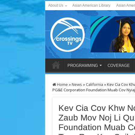
About Us
Asian American Library
Asian Amer
PROGRAMMING
COVERAGE
Home
»
News
»
California
»
Kev Cia Cov Kh
PG&E Corporation Foundation Muab Cov Nyia
Kev Cia Cov Khw No
Zaub Mov Noj Li Qu
Foundation Muab C