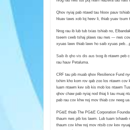
nrog rau nws tus poj niam Nazeira tau hais l
Qhov nyiaj pab ntawd tau hloov pauv tshiab 
hluav taws xob loj heev li, thiab yuav tsum t
Nrog rau ib lub tub txias tshiab no, Elban
tseem ceeb tshaj plaws rau nws — nws cov 
xyuas lawv thiab lawv ho saib xyuas peb…pe
Saib ib qho vis dis aus
txog ib ntawm peb co
rau hauv Petaluma.
CRF tau pib muab qhov Resilience Fund ny
txhim kho kom rov qab zoo los ntawm cov ke
luam ntawm kev sib kis mob los ntawm Tus
qhov chaw pab nyiaj nod thiaj li tau muaj nt
pab rau cov khw noj mov thiab cov neeg ua
PG&E thiab The PG&E Corporation Foundatio
thaum nws pib los lawm. Lub tuam txhawb n
thaum cov khw noj mov ntsib cov kev nyuaj