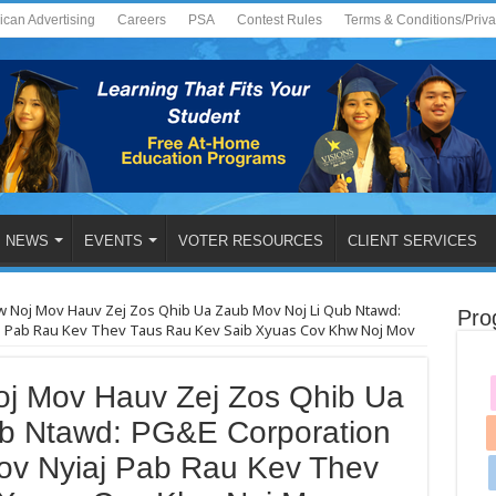
ican Advertising
Careers
PSA
Contest Rules
Terms & Conditions/Priv
NEWS
EVENTS
VOTER RESOURCES
CLIENT SERVICES
w Noj Mov Hauv Zej Zos Qhib Ua Zaub Mov Noj Li Qub Ntawd:
Pro
j Pab Rau Kev Thev Taus Rau Kev Saib Xyuas Cov Khw Noj Mov
j Mov Hauv Zej Zos Qhib Ua
b Ntawd: PG&E Corporation
ov Nyiaj Pab Rau Kev Thev