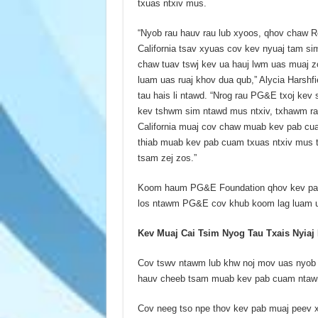
txuas ntxiv mus.
“Nyob rau hauv rau lub xyoos, qhov chaw R
California tsav xyuas cov kev nyuaj tam si
chaw tuav tswj kev ua hauj lwm uas muaj zo
luam uas ruaj khov dua qub,” Alycia Harshf
tau hais li ntawd. “Nrog rau PG&E txoj kev
kev tshwm sim ntawd mus ntxiv, txhawm ra
California muaj cov chaw muab kev pab cua
thiab muab kev pab cuam txuas ntxiv mus 
tsam zej zos.”
Koom haum PG&E Foundation qhov kev pab 
los ntawm PG&E cov khub koom lag luam ua
Kev Muaj Cai Tsim Nyog Tau Txais Nyiaj
Cov tswv ntawm lub khw noj mov uas nyob r
hauv cheeb tsam muab kev pab cuam ntaw
Cov neeg tso npe thov kev pab muaj peev x