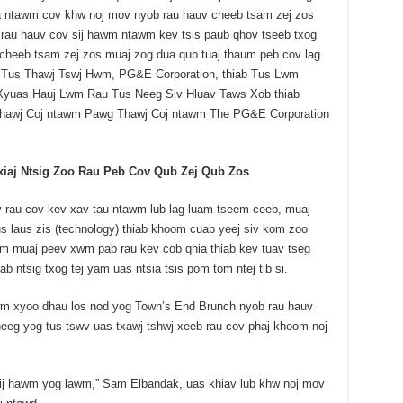
 ntawm cov khw noj mov nyob rau hauv cheeb tsam zej zos
rau hauv cov sij hawm ntawm kev tsis paub qhov tseeb txog
 cheeb tsam zej zos muaj zog dua qub tuaj thaum peb cov lag
 Tus Thawj Tswj Hwm, PG&E Corporation, thiab Tus Lwm
uas Hauj Lwm Rau Tus Neeg Siv Hluav Taws Xob thiab
hawj Coj ntawm Pawg Thawj Coj ntawm The PG&E Corporation
xiaj Ntsig Zoo Rau Peb Cov Qub Zej Qub Zos
 rau cov kev xav tau ntawm lub lag luam tseem ceeb, muaj
s laus zis (technology) thiab khoom cuab yeej siv kom zoo
seem muaj peev xwm pab rau kev cob qhia thiab kev tuav tseg
b ntsig txog tej yam uas ntsia tsis pom tom ntej tib si.
wm xyoo dhau los nod yog Town’s End Brunch nyob rau hauv
eeg yog tus tswv uas txawj tshwj xeeb rau cov phaj khoom noj
 sij hawm yog lawm,” Sam Elbandak, uas khiav lub khw noj mov