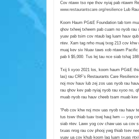
Cov ntawv tso npe thov nyiaj pab ntawm Re
www.restaurantscare.org/resilience
Lub Rau 
Koom Haum PG&E Foundation tab tom muab ny
qhov txheej txheem pab cuam no nyob rau 
yuav pab tsim cov ntaub lag luam hauv qub
ntev. Xam tag nrho muaj txog 213 cov khw 
muaj kev siv hluav taws xob ntawm Pacific
pab li $5,000. Tus lej tau nce siab tshaj 18
Txij li xyoo 2021 los, koom haum PG&E thia
las) rau CRF’s Restaurants Care Resilienc
noj mov hauv lub zej zos uas nyob rau h
rau qhov kev pab nyiaj nyob rau xyoo no, 
muab nyob rau hauv cheeb tsam muab kev 
“Peb cov khw noj mov uas nyob rau hauv te
tus tswv thiab tuav tswj hauj lwm — yog c
siab ntev. Lawv yog cov chaw uas ua cov si
txuas nrog rau cov phooj ywg thiab tsev ne
yuav ua cov khub koom lag luam txuas ntx