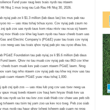
silience Fund yuav raug lees txais nyob rau ntawm
Hli Ntuj 1 mus txog rau Lub Rau Hli Ntuj 30, 2026.
iaj pab ze li $1.3 million (lab daus las) los mus pab rau
xyoo no — uas ntau tshaj txhua xyoo. Cov nyiaj pab zaum no
 zej qub zos uas nyob taus kom ntau ntxiv rau ncua sij hawm
noj mov thiab cov khw lag luam nyob rau hauv cheeb tsam uas
 Gas and Electric Company’s (PG&E) yuav tau txais cov nyiaj
8 cov neeg uas tau txais qhov nyiaj pab piv rau xyoo dhau los.
b PG&E Foundation tau pab nyiaj ze li $5.6 million (lab daus
e Fund lawm. Qhov no tau muab cov nyiaj pab rau 863 cov khw
auv cheeb tsam muab kev pab cuam ntawm PG&E lawm. Nrog
qhov xam tag nrho ntawm cov nyiaj pab rau khw noj mov uas tau
pab cuam ntawm PG&E yuav ntau tshaj 1,000.
j qub zej qub zos — uas ntau lub yog cov uas tsev neeg ua
ov qauv muaj tseeb ntawm cov hauj lwm hnyav thiab kev ua
b sau nyob ua ke rau kev zoo siab thiab cov chaw uas peb sib
eg txhawm rau tsim tej yam zoo ua kev nco tseg. Peb zoo siab
iv mus nyob rau hauv qhov txheej txheem pab cuam no nrog