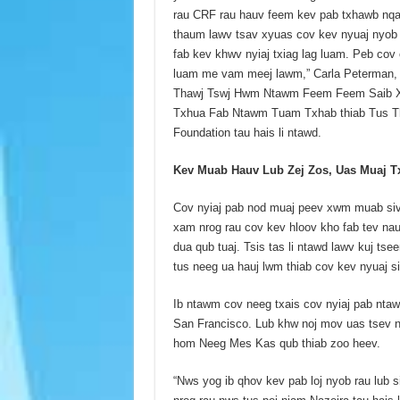
rau CRF rau hauv feem kev pab txhawb nqa
thaum lawv tsav xyuas cov kev nyuaj nyob 
fab kev khwv nyiaj txiag lag luam. Peb cov
luam me vam meej lawm,” Carla Peterman,
Thawj Tswj Hwm Ntawm Feem Feem Saib Xy
Txhua Fab Ntawm Tuam Txhab thiab Tus T
Foundation tau hais li ntawd.
Kev Muab Hauv Lub Zej Zos, Uas Muaj T
Cov nyiaj pab nod muaj peev xwm muab siv
xam nrog rau cov kev hloov kho fab tev nau
dua qub tuaj. Tsis tas li ntawd lawv kuj t
tus neeg ua hauj lwm thiab cov kev nyuaj sia
Ib ntawm cov neeg txais cov nyiaj pab nta
San Francisco. Lub khw noj mov uas tsev n
hom Neeg Mes Kas qub thiab zoo heev.
“Nws yog ib qhov kev pab loj nyob rau lub