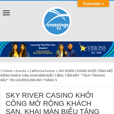
Translate »
Home
»
Events
»
California Events
»
SKY RIVER CASINO KHỞI CÔNG MỞ
RỘNG KHÁCH SẠN, KHAI MÀN BIẾU TẶNG TIỀN MẶT “TRUY TÌM KHO
BÁU” TRỊ GIÁ $550,000 VÀO THÁNG 5
SKY RIVER CASINO KHỞI
CÔNG MỞ RỘNG KHÁCH
SẠN, KHAI MÀN BIẾU TẶNG