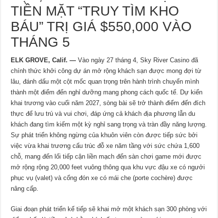
TIỀN MẶT “TRUY TÌM KHO
BÁU” TRỊ GIÁ $550,000 VÀO
THÁNG 5
ELK GROVE, Calif. —
Vào ngày 27 tháng 4, Sky River Casino đã
chính thức khởi công dự án mở rộng khách sạn được mong đợi từ
lâu, đánh dấu một cột mốc quan trọng trên hành trình chuyển mình
thành một điểm đến nghỉ dưỡng mang phong cách quốc tế. Dự kiến
khai trương vào cuối năm 2027, sòng bài sẽ trở thành điểm đến đích
thực để lưu trú và vui chơi, đáp ứng cả khách địa phương lẫn du
khách đang tìm kiếm một kỳ nghỉ sang trọng và tràn đầy năng lượng.
Sự phát triển không ngừng của khuôn viên còn được tiếp sức bởi
việc vừa khai trương cấu trúc đỗ xe năm tầng với sức chứa 1,600
chỗ, mang đến lối tiếp cận liền mạch đến sàn chơi game mới được
mở rộng rộng 20,000 feet vuông thông qua khu vực đậu xe có ngưởi
phục vụ (valet) và cổng đón xe có mái che (porte cochère) được
nâng cấp.
Giai đoạn phát triển kế tiếp sẽ khai mở một khách sạn 300 phòng với