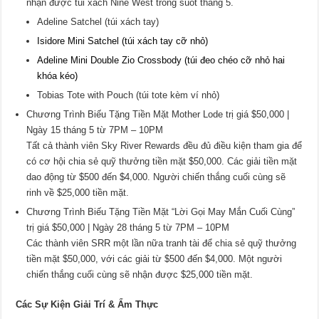
nhận được túi xách Nine West trong suốt tháng 5.
Adeline Satchel (túi xách tay)
Isidore Mini Satchel (túi xách tay cỡ nhỏ)
Adeline Mini Double Zio Crossbody (túi đeo chéo cỡ nhỏ hai
khóa kéo)
Tobias Tote with Pouch (túi tote kèm ví nhỏ)
Chương Trình Biếu Tặng Tiền Mặt Mother Lode trị giá $50,000 |
Ngày 15 tháng 5 từ 7PM – 10PM
Tất cả thành viên Sky River Rewards đều đủ điều kiện tham gia để
có cơ hội chia sẻ quỹ thưởng tiền mặt $50,000. Các giải tiền mặt
dao động từ $500 đến $4,000. Người chiến thắng cuối cùng sẽ
rinh về $25,000 tiền mặt.
Chương Trình Biếu Tặng Tiền Mặt “Lời Gọi May Mắn Cuối Cùng”
trị giá $50,000 | Ngày 28 tháng 5 từ 7PM – 10PM
Các thành viên SRR một lần nữa tranh tài để chia sẻ quỹ thưởng
tiền mặt $50,000, với các giải từ $500 đến $4,000. Một người
chiến thắng cuối cùng sẽ nhận được $25,000 tiền mặt.
Các Sự Kiện Giải Trí & Ẩm Thực