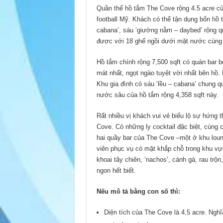
Quần thể hồ tắm The Cove rộng 4.5 acre c
football Mỹ. Khách có thể tận dụng bốn hồ 
cabana’, sáu ‘giường nằm – daybed’ rộng q
được với 18 ghế ngồi dưới mặt nước cùng 
Hồ tắm chính rộng 7,500 sqft có quán bar b
mát nhất, ngọt ngào tuyệt vời nhất bên hồ.
Khu gia đình có sáu ‘lều – cabana’ chung 
nước sâu của hồ tắm rộng 4,358 sqft này.
Rất nhiều vị khách vui vẻ biểu lộ sự hứng
Cove. Có những ly cocktail đặc biệt, cùng c
hai quầy bar của The Cove –một ở khu loun
viên phục vụ có mặt khắp chỗ trong khu v
khoai tây chiên, ‘nachos’, cánh gà, rau trộ
ngon hết biết.
Nếu mô tả bằng con số thì:
Diện tích của The Cove là 4.5 acre. Nghĩa