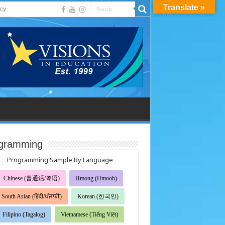
Translate »
acy
gramming
Programming Sample By Language
Chinese (普通话/粤语)
Hmong (Hmoob)
South Asian (हिंदी/ਪੰਜਾਬੀ)
Korean (한국인)
Filipino (Tagalog)
Vietnamese (Tiếng Việt)