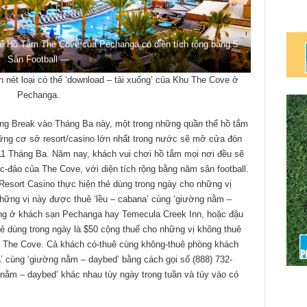
ể Hồ Tắm The Cove của Pechanga có diện tích rộng bằng 5
Sân Football —
 nét loại có thể ‘download – tải xuống’ của Khu The Cove ở
Pechanga.
ing Break vào Tháng Ba này, một trong những quần thể hồ tắm
những cơ sở resort/casino lớn nhất trong nước sẽ mở cửa đón
11 Tháng Ba. Năm nay, khách vui chơi hồ tắm mọi nơi đều sẽ
-đảo của The Cove, với diện tích rộng bằng năm sân football.
sort Casino thực hiện thẻ dùng trong ngày cho những vị
hững vị này được thuê ‘lều – cabana’ cùng ‘giường nằm –
òng ở khách sạn Pechanga hay Temecula Creek Inn, hoặc đậu
ẻ dùng trong ngày là $50 cộng thuế cho những vị không thuê
a The Cove. Cả khách có-thuê cùng không-thuê phòng khách
a’ cùng ‘giường nằm – daybed’ bằng cách gọi số (888) 732-
 nằm – daybed’ khác nhau tùy ngày trong tuần và tùy vào có