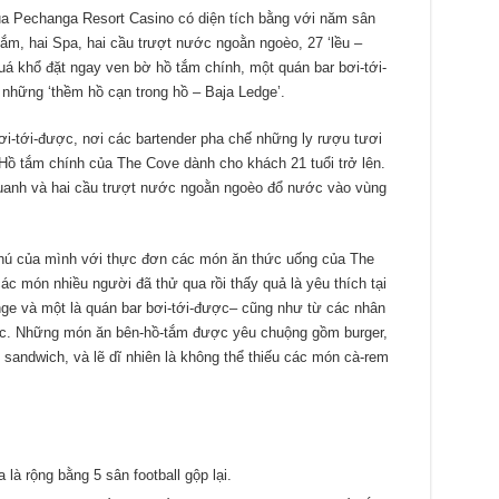
ủa Pechanga Resort Casino có diện tích bằng với năm sân
tắm, hai Spa, hai cầu trượt nước ngoằn ngoèo, 27 ‘lều –
uá khổ đặt ngay ven bờ hồ tắm chính, một quán bar bơi-tới-
những ‘thềm hồ cạn trong hồ – Baja Ledge’.
ơi-tới-được, nơi các bartender pha chế những ly rượu tươi
 Hồ tắm chính của The Cove dành cho khách 21 tuổi trở lên.
quanh và hai cầu trượt nước ngoằn ngoèo đổ nước vào vùng
 thú của mình với thực đơn các món ăn thức uống của The
ác món nhiều người đã thử qua rồi thấy quả là yêu thích tại
ge và một là quán bar bơi-tới-được– cũng như từ các nhân
ực. Những món ăn bên-hồ-tắm được yêu chuộng gồm burger,
n, sandwich, và lẽ dĩ nhiên là không thể thiếu các món cà-rem
 là rộng bằng 5 sân football gộp lại.