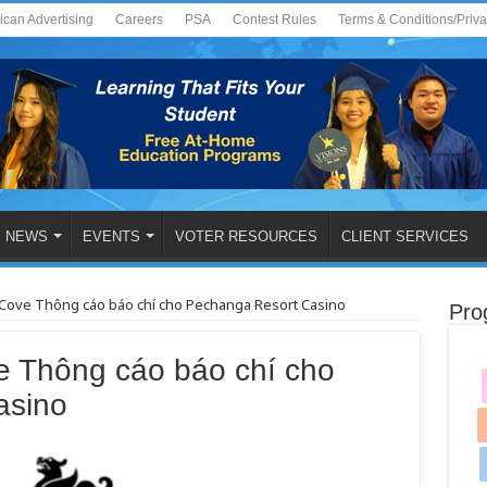
ican Advertising
Careers
PSA
Contest Rules
Terms & Conditions/Priv
NEWS
EVENTS
VOTER RESOURCES
CLIENT SERVICES
 Cove Thông cáo báo chí cho Pechanga Resort Casino
Pro
e Thông cáo báo chí cho
asino