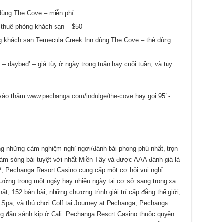
ùng The Cove – miễn phí
-thuê-phòng khách sạn – $50
 khách sạn Temecula Creek Inn dùng The Cove – thẻ dùng
 – daybed’ – giá tùy ở ngày trong tuần hay cuối tuần, và tùy
 vào thăm
www.pechanga.com/indulge/the-cove
hay gọi 951-
g những cảm nghiệm nghỉ ngơi/đánh bài phong phú nhất, trọn
m sòng bài tuyệt vời nhất Miền Tây và được AAA đánh giá là
 Pechanga Resort Casino cung cấp một cơ hội vui nghỉ
hưởng trong một ngày hay nhiều ngày tại cơ sở sang trọng xa
t, 152 bàn bài, những chương trình giải trí cấp đẳng thế giới,
Spa, và thú chơi Golf tại Journey at Pechanga, Pechanga
ng đâu sánh kịp ở Cali. Pechanga Resort Casino thuộc quyền