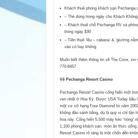
Khách thuê phòng khách sạn Pechanga d
– Thẻ dùng trong ngày cho Khách Không
– Khách thuê chỗ Pechanga RV và phòng
trong ngày $30
– Tiền thuê ‘lều – cabana’ & ‘giường nằm
vào có hay không.
Muốn biết thêm thông tin về The Cove, xin
770-8457.
Về Pechanga Resort Casino
Pechanga Resort Casino cống hiến một tron
vẹn nhất ở Hoa Kỳ. Được USA Today bầu là
một cơ sở hạng Four Diamond từ năm 2002,
không đâu sánh bằng, dù là quý vị chỉ tận 
hoa này. Cống hiến 5,500 máy kéo “nóng” nhấ
1,100 phòng khách sạn, món ăn thức uống, 
Resort Casino rõ ràng là một chốn đến khô