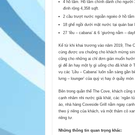
4 hồ tắm. Hồ tắm chính dành cho người 21
đình rộng 4,358 sqft.
2 cầu trượt nước ngoằn ngoèo ở hồ tắm 
18 ghế ngồi dưới mặt nước tại quán bar 
27 ‘lều – cabana’ & 6 ‘giường nằm – day
Kể từ khi khai trương vào năm 2019, The C
cùng được ưa chuộng cho khách mừng sinh n
cũng cho những ai chỉ đơn giản muốn hưởn
gì để ăn hay một ly gì uống cho đã khát ở 
vụ các ‘Lều – Cabana’ luôn sẵn sàng gần b
lưng – lounger’ của quý vị hay ở quầy món
Bên trong quần thể The Cove, khách cũng sẽ t
cạnh nhâm nhi nước giải khát, các ‘ngăn t
áo, nhà hàng Coveside Grill nằm ngay cạnh
theo ý riêng của khách, và một thảm cỏ xa
riêng tư.
Những thông tin quan trọng khác: