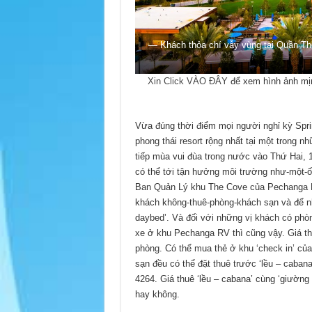
— Khách thỏa chí vẫy vùng tại Quần Th
Xin Click VÀO ĐÂY
để xem hình ảnh mịn
Vừa đúng thời điểm mọi người nghỉ kỳ Spr
phong thái resort rộng nhất tại một trong 
tiếp mùa vui đùa trong nước vào Thứ Hai, 
có thể tới tận hưởng môi trường như-một-ốc
Ban Quản Lý khu The Cove của Pechanga Re
khách không-thuê-phòng-khách sạn và để n
daybed’. Và đối với những vị khách có ph
xe ở khu Pechanga RV thì cũng vậy. Giá th
phòng. Có thể mua thẻ ở khu ‘check in’ củ
sạn đều có thể đặt thuê trước ‘lều – caban
4264. Giá thuê ‘lều – cabana’ cùng ‘giường
hay không.