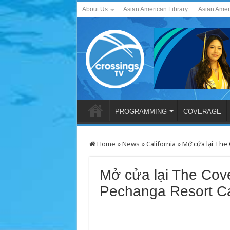
About Us
Asian American Library
Asian Amer
PROGRAMMING
COVERAGE
Home
»
News
»
California
»
Mở cửa lại The
Mở cửa lại The Cov
Pechanga Resort C