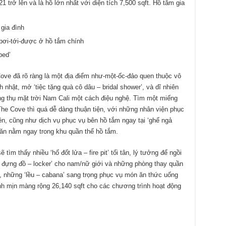
 trở lên và là hồ lớn nhất với diện tích 7,500 sqft. Hồ tắm gia
gia đình
bơi-tới-được ở hồ tắm chính
bed’
ove đã rõ ràng là một địa điểm như-một-ốc-đảo quen thuộc vô
hật, mở ‘tiệc tặng quà cô dâu – bridal shower’, và dĩ nhiên
g thụ mặt trời Nam Cali một cách điệu nghệ. Tìm một miếng
The Cove thì quá dễ dàng thuận tiện, với những nhân viện phục
ên, cũng như dịch vụ phục vụ bên hồ tắm ngay tại ‘ghế ngả
 ăn nằm ngay trong khu quần thể hồ tắm.
ìm thấy nhiều ‘hố đốt lửa – fire pit’ tối tân, lý tưởng để ngồi
ủ đựng đồ – locker’ cho nam/nữ giới và những phòng thay quần
, những ‘lều – cabana’ sang trọng phục vụ món ăn thức uống
nh mịn màng rộng 26,140 sqft cho các chương trình hoạt động