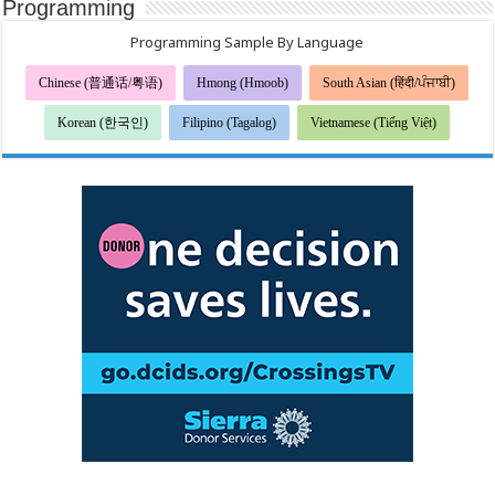
Programming
Programming Sample By Language
Chinese (普通话/粤语)
Hmong (Hmoob)
South Asian (हिंदी/ਪੰਜਾਬੀ)
Korean (한국인)
Filipino (Tagalog)
Vietnamese (Tiếng Việt)