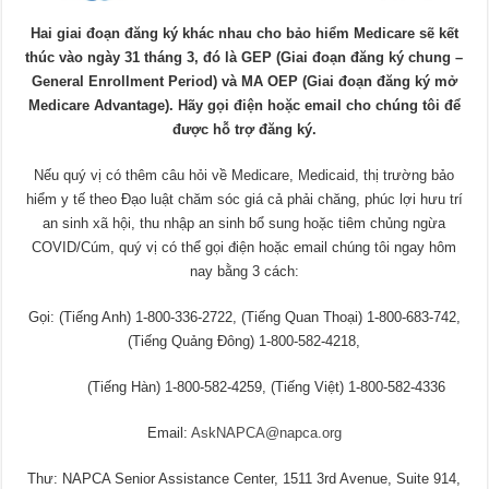
Hai giai đoạn đăng ký khác nhau cho bảo hiểm Medicare sẽ kết
thúc vào ngày 31 tháng 3, đó là GEP (Giai đoạn đăng ký chung –
General Enrollment Period) và MA OEP (Giai đoạn đăng ký mở
Medicare Advantage). Hãy gọi điện hoặc email cho chúng tôi để
được hỗ trợ đăng ký.
Nếu quý vị có thêm câu hỏi về Medicare, Medicaid, thị trường bảo
hiểm y tế theo Đạo luật chăm sóc giá cả phải chăng, phúc lợi hưu trí
an sinh xã hội, thu nhập an sinh bổ sung hoặc tiêm chủng ngừa
COVID/Cúm, quý vị có thể gọi điện hoặc email chúng tôi ngay hôm
nay bằng 3 cách:
Gọi: (Tiếng Anh) 1-800-336-2722, (Tiếng Quan Thoại) 1-800-683-742,
(Tiếng Quảng Đông) 1-800-582-4218,
(Tiếng Hàn) 1-800-582-4259, (Tiếng Việt) 1-800-582-4336
Email:
AskNAPCA@napca.org
Thư: NAPCA Senior Assistance Center, 1511 3rd Avenue, Suite 914,