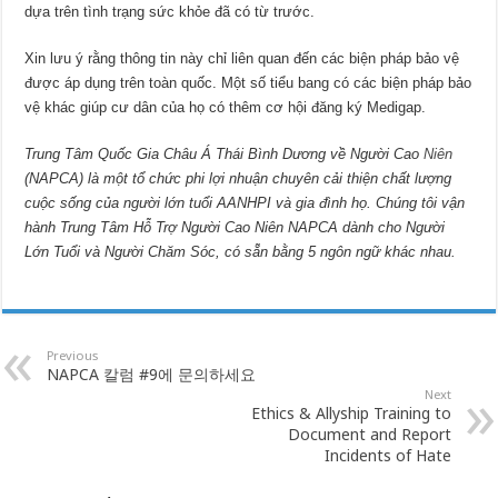
dựa trên tình trạng sức khỏe đã có từ trước.
Xin lưu ý rằng thông tin này chỉ liên quan đến các biện pháp bảo vệ
được áp dụng trên toàn quốc. Một số tiểu bang có các biện pháp bảo
vệ khác giúp cư dân của họ có thêm cơ hội đăng ký Medigap.
Trung Tâm Quốc Gia Châu Á Thái Bình Dương
về Người Cao
Niên
(NAPCA) l
à một tổ chức phi lợi nhuận chuyên cải thiện chấ
t l
ượng
cuộc sống của người lớn tuổi AANHPI và gia đình họ. Chúng tôi vận
hành Trung Tâm Hỗ Trợ Người Cao Niê
n NAPCA d
ành cho Người
Lớn Tuổi và Người Chă
m S
óc, có sẵn bằng 5 ngôn ngữ khác nhau.
Previous
NAPCA 칼럼 #9에 문의하세요
Next
Ethics & Allyship Training to
Document and Report
Incidents of Hate