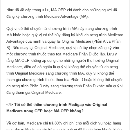
Như đã đề cập trong <1>, MA OEP chỉ dành cho những người đã
đăng ký chương trình Medicare Advantage (MA).
Quý vị có thể chuyển từ chương trình MA này sang chương trình
MA khác hoặc quý vị có thể hủy đăng ký khỏi chương trình Medicare
Advantage của mình và quay lại Original Medicare (Phần A và Phần
B). Nếu quay lại Original Medicare, quý vị có tùy chọn đăng ký vào
một chương trình thuốc theo toa Medicare Phần D độc lập. Lưu ý
rằng MA OEP không áp dụng cho những người thụ hưởng Original
Medicare, điều đó có nghĩa là quý vị không thể chuyển từ chương
trình Original Medicare sang chương trình MA, quý vị không thể
tham gia chương trình thuốc theo toa Phần D hoặc không thể chuyển
chương trình Phần D này sang chương trình Phần D khác nếu quý vị
đang tham gia Original Medicare.
<4> Tô
i c
ó thể thêm chương trình Medigap vào Original
Medicare trong GEP hoặc MA OEP khô
ng?
Về cơ bản, Medicare chi trả 80% chi phí cho mỗi dịch vụ hoặc hạng
mục được Medicare chi trả sau khi quý vị đã thanh toán khoản khấu