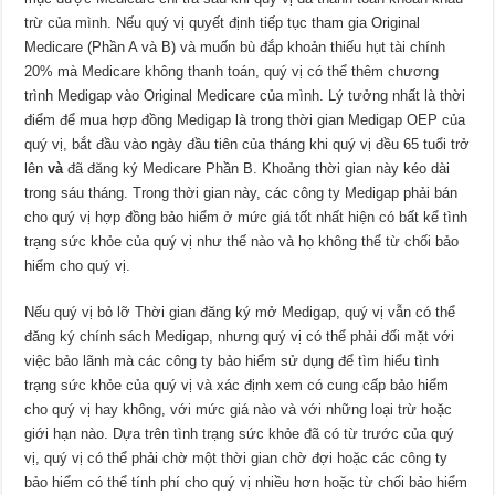
trừ của mình. Nếu quý vị quyết định tiếp tục tham gia Original
Medicare (Phần A và B) và muốn bù đắp khoản thiếu hụt tài chính
20% mà Medicare không thanh toán, quý vị có thể thêm chương
trình Medigap vào Original Medicare của mình. Lý tưởng nhất là thời
điểm để mua hợp đồng Medigap là trong thời gian Medigap OEP của
quý vị, bắt đầu vào ngày đầu tiên của tháng khi quý vị đều 65 tuổi trở
lên
và
đã đăng ký Medicare Phần B. Khoảng thời gian này kéo dài
trong sáu tháng. Trong thời gian này, các công ty Medigap phải bán
cho quý vị hợp đồng bảo hiểm ở mức giá tốt nhất hiện có bất kể tình
trạng sức khỏe của quý vị như thế nào và họ không thể từ chối bảo
hiểm cho quý vị.
Nếu quý vị bỏ lỡ Thời gian đăng ký mở Medigap, quý vị vẫn có thể
đăng ký chính sách Medigap, nhưng quý vị có thể phải đối mặt với
việc bảo lãnh mà các công ty bảo hiểm sử dụng để tìm hiểu tình
trạng sức khỏe của quý vị và xác định xem có cung cấp bảo hiểm
cho quý vị hay không, với mức giá nào và với những loại trừ hoặc
giới hạn nào. Dựa trên tình trạng sức khỏe đã có từ trước của quý
vị, quý vị có thể phải chờ một thời gian chờ đợi hoặc các công ty
bảo hiểm có thể tính phí cho quý vị nhiều hơn hoặc từ chối bảo hiểm