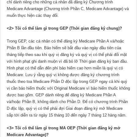
chỉ dành riêng cho những cá nhân đã đăng ký Chương trình
Medicare Advantage (Chương trình Phần C, Medicare Advantage) và
muốn thực hiện các thay đổi.
<2> Tô
i c
ó thể làm gì trong GEP (Thời gian đăng ký chung)?
Trong GEP, các cá nhân có thể đăng ký Medicare Phần A và/hoặc
Phần B lần đầu tiên. Bảo hiểm sẽ bắt đầu vào ngày đầu tiên của
tháng tiếp theo sau khi quý vị đăng ký và quý vị có thể phải đối mặt
với hình phạt ghi danh muộn vì đã bỏ lỡ Thời gian đăng ký ban đầu.
Hình phạt có thể dẫn đến phí bảo hiểm cao hơn miễn là quý vị có
Medicare. Lưu ý rằng quý vị không được đăng ký chương trình
thuốc theo toa Medicare Phần D độc lập trong GEP ngay cả khi quý
vị cần bảo hiểm thuốc với Original Medicare vì bảo hiểm thuốc không
được bao gồm. GEP dành riêng để đăng ký Medicare Phần A
và/hoặc Phần B, không dành cho Phần D. Để có chương trình Phần
D độc lập, quý vị có thể phải đợi Giai đoạn đăng ký mở Medicare
sắp tới diễn ra từ ngày 15 tháng 10 đến ngày 7 tháng 12 hàng năm.
<3> Tô
i c
ó thể làm gì trong MA OEP (Thời gian đăng ký mở
Medicare Advantage)?