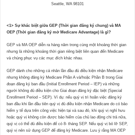
Seattle, WA 98101
<1> Sự khác biệt giữ
a GEP (Th
ời gian đăng ký chung) và
MA
OEP (Thời gian đăng ký mở Medicare Advantage) là gì
?
GEP và MA OEP diễn ra hàng năm trong cùng một khoảng thời gian
nhưng là những khoảng thời gian riêng biệt liên quan đến Medicare
và chúng phục vụ các mục đích khác nhau.
GEP dành cho những cá nhân lần đầu đủ điều kiện nhận Medicare
nhưng không đăng ký Medicare Phần A và/hoặc Phần B trong Giai
đoạn đăng ký ban đầu (Initial Enrollment Period – IEP) và những
người không đủ điều kiện cho Giai đoạn đăng ký đặc biệt (Special
Enrollment Period – SEP). Ví dụ: nếu quý vị trì hoãn việc đăng ký
ban đầu khi lần đầu tiên quý vị đủ điều kiện nhận Medicare do có bảo
hiểm y tế dựa trên công việc hiện tại và sau đó, khi quý vị nghỉ hưu
hoặc quý vị không còn được bảo hiểm của chủ lao động chi trả nữa,
quý vị có thể đủ điều kiện để có 8- tháng SEP. Nếu quý vị bỏ lỡ SEP,
quý vị nên sử dụng GEP để đăng ký Medicare. Lưu ý rằng MA OEP