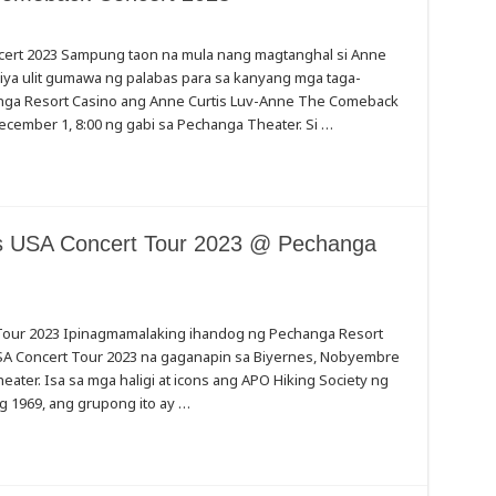
ert 2023 Sampung taon na mula nang magtanghal si Anne
iya ulit gumawa ng palabas para sa kanyang mga taga-
anga Resort Casino ang Anne Curtis Luv-Anne The Comeback
ecember 1, 8:00 ng gabi sa Pechanga Theater. Si …
rs USA Concert Tour 2023 @ Pechanga
 Tour 2023 Ipinagmamalaking ihandog ng Pechanga Resort
USA Concert Tour 2023 na gaganapin sa Biyernes, Nobyembre
ter. Isa sa mga haligi at icons ang APO Hiking Society ng
g 1969, ang grupong ito ay …