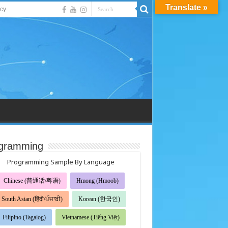
Translate »
acy
gramming
Programming Sample By Language
Chinese (普通话/粤语)
Hmong (Hmoob)
South Asian (हिंदी/ਪੰਜਾਬੀ)
Korean (한국인)
Filipino (Tagalog)
Vietnamese (Tiếng Việt)