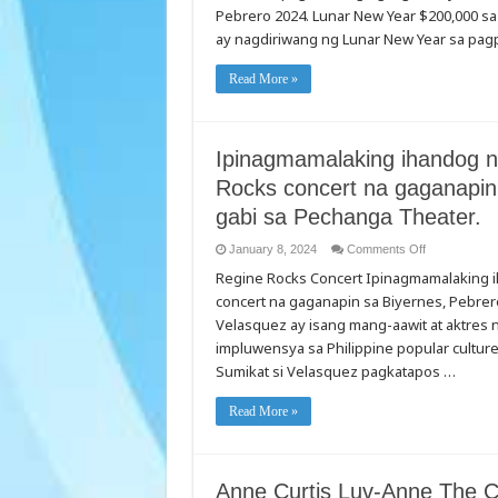
Casino
Pebrero 2024. Lunar New Year $200,000 s
ang
Lahat
ay nagdiriwang ng Lunar New Year sa pag
ng
Isang
Masaganan
Read More »
2024
sa
Taon
ng
Dragon
na
Ipinagmamalaking ihandog 
may
$200,000
Rocks concert na gaganapin 
EasyPlay
at
gabi sa Pechanga Theater.
Cash
na
mga
on
January 8, 2024
Comments Off
Bunutan
Ipinagmamala
at
Regine Rocks Concert Ipinagmamalaking 
ihandog
Pagdiriwang
ng
concert na gaganapin sa Biyernes, Pebrero
Pechanga
Resort
Velasquez ay isang mang-aawit at aktres na
Casino
ang
impluwensya sa Philippine popular culture 
Regine
Sumikat si Velasquez pagkatapos …
Rocks
concert
na
gaganapin
Read More »
sa
Biyernes,
Pebrero
9,
alas-
Anne Curtis Luv-Anne The 
otso