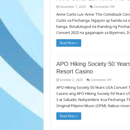
ng
gabi
on
November 7, 2023
Comments Off
sa
Anne
Pechanga
Anne Curtis Luv-Anne The Comeback Conc
Curtis
Theater.
Luv-
Curtis sa Pechanga. Ngayon ay handa na s
Anne
The
hanga. Ikinalulugod na ihandog ng Pech
Comeback
Concert
Concert 2023 na gaganapin sa Biyernes, D
2023
Read More »
APO Hiking Society 50 Yea
Resort Casino
on
October 2, 2023
Comments Off
APO
APO Hiking Society 50 Years USA Concert
Hiking
Society
Casino ang APO Hiking Society 50 Years 
50
Years
3 at Sabado, Nobyembre 4 sa Pechanga Thea
USA
Concert
Original Pilipino Music (OPM). Nabuo noon
Tour
2023
@
Read More »
Pechanga
Resort
Casino