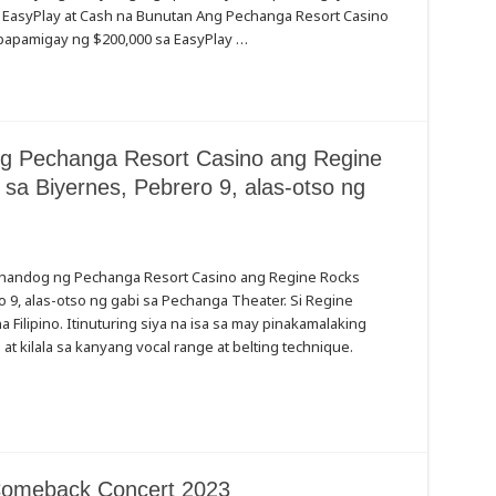
a EasyPlay at Cash na Bunutan Ang Pechanga Resort Casino
papamigay ng $200,000 sa EasyPlay …
g
ng Pechanga Resort Casino ang Regine
sa Biyernes, Pebrero 9, alas-otso ng
king
ihandog ng Pechanga Resort Casino ang Regine Rocks
 9, alas-otso ng gabi sa Pechanga Theater. Si Regine
 Filipino. Itinuturing siya na isa sa may pinakamalaking
at kilala sa kanyang vocal range at belting technique.
Comeback Concert 2023