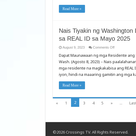
a
Share
of
Read More »
$100,000
in
Cash
&
EasyPlay
Nais Tiyakin ng Washingto
Giveaways
sa REAL ID sa Mayo 2025
on
August 9, 2023
Comments Off
Nais
Dapat Maunawaan ng mga Residente ang 
Tiyakin
ng
Wash. (Agosto 8, 2023) – Nais paalalahan
Washington
DOL
mga residente na magkakabisa ang REAL I
na
Handa
iyon, hindi na maaaring gamitin ang mga k
ang
mga
Residente
Read More »
para
sa
REAL
ID
2
sa
«
1
3
4
5
»
...
Las
Mayo
2025
©2026 Crossings TV. All Rights Reserved.