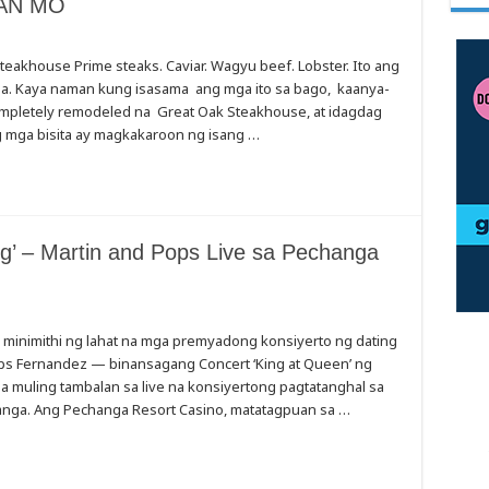
AN MO
eakhouse Prime steaks. Caviar. Wagyu beef. Lobster. Ito ang
 na. Kaya naman kung isasama ang mga ito sa bago, kaanya-
mpletely remodeled na Great Oak Steakhouse, at idagdag
ng mga bisita ay magkakaroon ng isang …
T?
g’ – Martin and Pops Live sa Pechanga
g minimithi ng lahat na mga premyadong konsiyerto ng dating
ops Fernandez — binansagang Concert ‘King at Queen’ ng
a muling tambalan sa live na konsiyertong pagtatanghal sa
hanga. Ang Pechanga Resort Casino, matatagpuan sa …