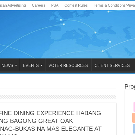
ican Advertising
Careers
PSA
Contest Rules
Terms & Conditions/Priv
NEWS
EVENTS
VOTER RESOURCES
CLIENT SERVICES
Pro
FINE DINING EXPERIENCE HABANG
ANG BAGONG GREAT OAK
NAG-BUKAS NA MAS ELEGANTE AT