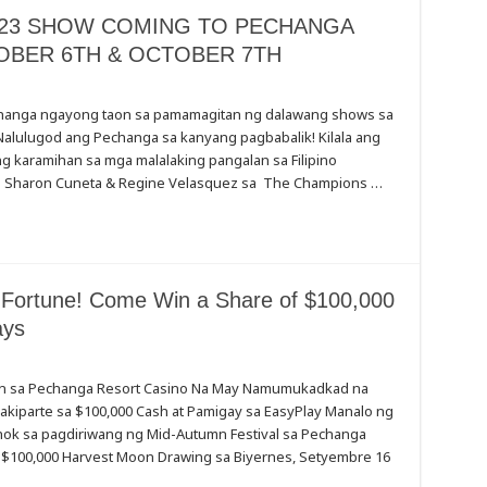
023 SHOW COMING TO PECHANGA
OBER 6TH & OCTOBER 7TH
echanga ngayong taon sa pamamagitan ng dalawang shows sa
GIZED
. Nalulugod ang Pechanga sa kanyang pagbabalik! Kilala ang
 karamihan sa mga malalaking pangalan sa Filipino
ith Sharon Cuneta & Regine Velasquez sa The Champions …
GA
R
R
d Fortune! Come Win a Share of $100,000
ays
on sa Pechanga Resort Casino Na May Namumukadkad na
Makiparte sa $100,000 Cash at Pamigay sa EasyPlay Manalo ng
ahok sa pagdiriwang ng Mid-Autumn Festival sa Pechanga
a $100,000 Harvest Moon Drawing sa Biyernes, Setyembre 16