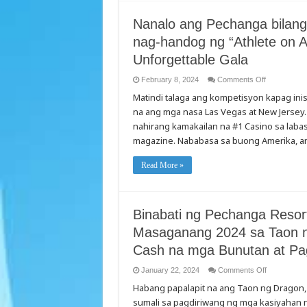
Casino
sa
Hunyo
Nanalo ang Pechanga bilang
2
nag-handog ng “Athlete on A
Unforgettable Gala
on
February 8, 2024
Comments Off
Nanalo
Matindi talaga ang kompetisyon kapag ini
ang
Pechanga
na ang mga nasa Las Vegas at New Jersey.
bilang
#1
nahirang kamakailan na #1 Casino sa la
Best
Casino
magazine. Nababasa sa buong Amerika, an
mula
sa
Newsweek
Read More »
at
nag-
handog
ng
“Athlete
on
Binabati ng Pechanga Resor
Another
Level”
Masaganang 2024 sa Taon n
award
sa
Cash na mga Bunutan at Pa
star-
studded
Unforgettabl
on
January 22, 2024
Comments Off
Gala
Binabati
Habang papalapit na ang Taon ng Dragon, 
ng
Pechanga
sumali sa pagdiriwang ng mga kasiyahan
Resort