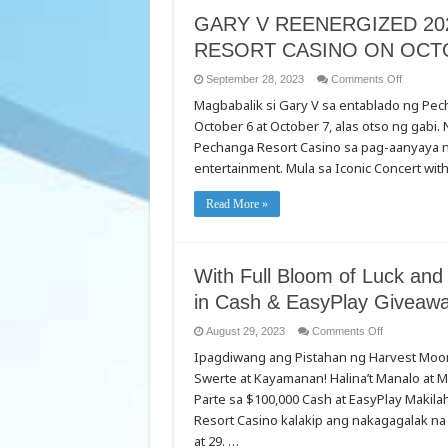
GARY V REENERGIZED 2
RESORT CASINO ON OCT
on
September 28, 2023
Comments Off
GARY
Magbabalik si Gary V sa entablado ng P
V
REENER
October 6 at October 7, alas otso ng gabi
2023
SHOW
Pechanga Resort Casino sa pag-aanyaya ng
COMING
TO
entertainment. Mula sa Iconic Concert w
PECHAN
RESORT
CASINO
Read More »
ON
OCTOBE
6TH
&
OCTOBE
7TH
With Full Bloom of Luck an
in Cash & EasyPlay Giveaw
on
August 29, 2023
Comments Off
With
Ipagdiwang ang Pistahan ng Harvest Mo
Full
Bloom
Swerte at Kayamanan! Halina’t Manalo at 
of
Luck
Parte sa $100,000 Cash at EasyPlay Makil
and
Fortune!
Resort Casino kalakip ang nakagagalak n
Come
at 29. …
Win