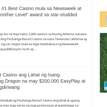
 #1 Best Casino mula sa Newsweek at
nother Level” award sa star-studded
sip mo na may halos 2,000 casinos sa buong America, kasama
 Ang Pechanga Resort Casino na nasa Temecula California ay
bas ng Las Vegas mula sa mga mambabasa ng Newsweek
g publikasyon na ito ay …
t Casino ang Lahat ng Isang
g Dragon na may $200,000 EasyPlay at
gdiriwang
e
binabati ng Pechanga Resort Casino ang lahat at upang
 na may mga serye ng mga promosyon at ipamimigay sa