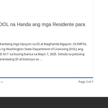
n DOL na Handa ang mga Residente para
Kanilang mga Opsyon sa ID at Maghanda Ngayon. OLYMPIA,
an ng Washington State Department of Licensing (DOL) ang
D ACT sa buong bansa sa Mayo 7, 2025. Simula sa petsang
araniwang ID at lisensya sa …
t »
Page 2 of 7