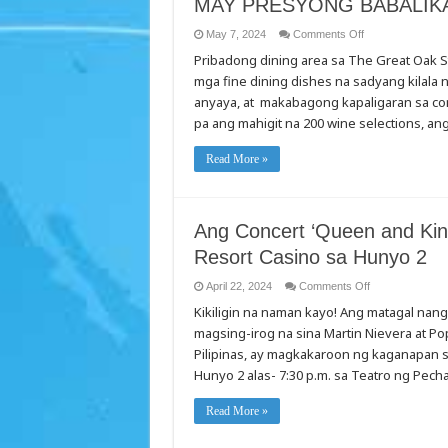
MAY PRESYONG BABALIK
on
May 7, 2024
Comments Off
NAG-
Pribadong dining area sa The Great Oak St
HAHANAP
KA
mga fine dining dishes na sadyang kilala
BA
NG
anyaya, at makabagong kapaligaran sa co
FINE
DINING
pa ang mahigit na 200 wine selections, a
EXPERIENCE
HABANG
NASA
Read More »
CASINO/RESOR
ANG
BAGONG
GREAT
OAK
STEAKHOUSE
Ang Concert ‘Queen and Kin
AY
MULING
Resort Casino sa Hunyo 2
NAG-
BUKAS
NA
on
April 22, 2024
Comments Off
MAS
Ang
Kikiligin na naman kayo! Ang matagal nan
ELEGANTE
Concert
AT
‘Queen
magsing-irog na sina Martin Nievera at P
MAY
and
PRESYONG
King’
Pilipinas, ay magkakaroon ng kaganapan s
BABALIKAN
–
MO
Martin
Hunyo 2 alas- 7:30 p.m. sa Teatro ng Pec
and
Pops
Live
Read More »
sa
Pechanga
Resort