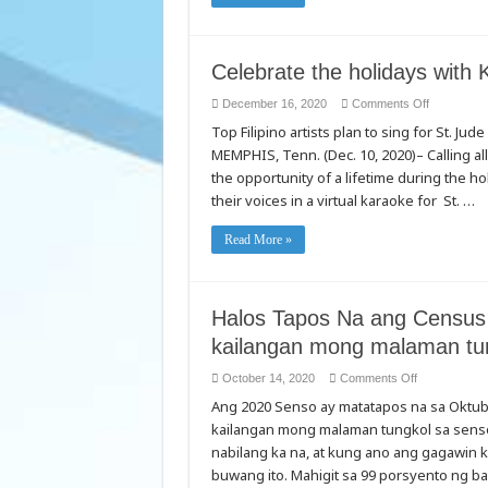
Taon
ng
Ox!
Halina’t
Ipagdiwang
ang
Celebrate the holidays with 
Lunar
New
on
December 16, 2020
Comments Off
Year
Celebrate
sa
Top Filipino artists plan to sing for St. J
the
aming
holidays
$100,000
MEMPHIS, Tenn. (Dec. 10, 2020)– Calling al
with
EasyPlay
Karaoke
at
the opportunity of a lifetime during the hol
for
Cash
St.
na
their voices in a virtual karaoke for St. …
Jude
Bunutan
on
Dec.
Read More »
21
Halos Tapos Na ang Census
kailangan mong malaman tu
on
October 14, 2020
Comments Off
Halos
Ang 2020 Senso ay matatapos na sa Oktub
Tapos
Na
kailangan mong malaman tungkol sa senso
ang
Census
nabilang ka na, at kung ano ang gagawin 
Nangunguna
tatlong
buwang ito. Mahigit sa 99 porsyento ng b
mga