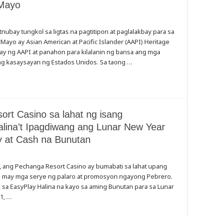
 Mayo
ubay tungkol sa ligtas na pagtitipon at paglalakbay para sa
o ay Asian American at Pacific Islander (AAPI) Heritage
y ng AAPI at panahon para kilalanin ng bansa ang mga
g kasaysayan ng Estados Unidos. Sa taong …
rt Casino sa lahat ng isang
ina’t Ipagdiwang ang Lunar New Year
y at Cash na Bunutan
, ang Pechanga Resort Casino ay bumabati sa lahat upang
a may mga serye ng palaro at promosyon ngayong Pebrero.
sa EasyPlay Halina na kayo sa aming Bunutan para sa Lunar
1, …