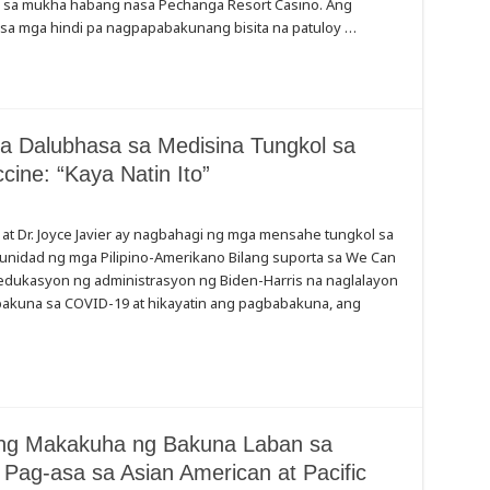
k sa mukha habang nasa Pechanga Resort Casino. Ang
 sa mga hindi pa nagpapabakunang bisita na patuloy …
a Dalubhasa sa Medisina Tungkol sa
ine: “Kaya Natin Ito”
o, at Dr. Joyce Javier ay nagbahagi ng mga mensahe tungkol sa
unidad ng mga Pilipino-Amerikano Bilang suporta sa We Can
dukasyon ng administrasyon ng Biden-Harris na naglalayon
kuna sa COVID-19 at hikayatin ang pagbabakuna, ang
ng Makakuha ng Bakuna Laban sa
Pag-asa sa Asian American at Pacific