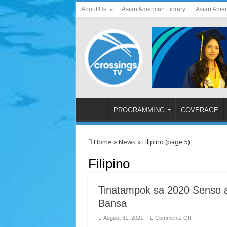
About Us
Asian American Library
Asian Amer
PROGRAMMING
COVERAGE
Home
»
News
»
Filipino (page 5)
Filipino
Tinatampok sa 2020 Senso a
Bansa
on
August 31, 2021
Comments Off
Tinatampok