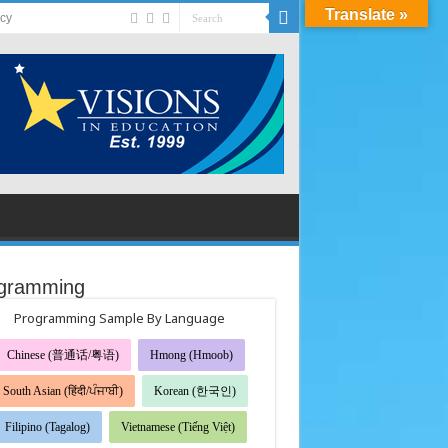
Translate »
acy
gramming
Programming Sample By Language
Chinese (普通话/粤语)
Hmong (Hmoob)
South Asian (हिंदी/ਪੰਜਾਬੀ)
Korean (한국인)
Filipino (Tagalog)
Vietnamese (Tiếng Việt)