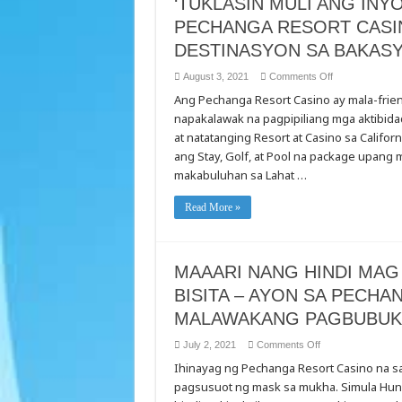
‘TUKLASIN MULI ANG IN
PECHANGA RESORT CASI
DESTINASYON SA BAKASY
on
August 3, 2021
Comments Off
‘TUKLASIN
Ang Pechanga Resort Casino ay mala-frien
MULI
ANG
napakalawak na pagpipiliang mga aktibidad
INYONG
PERPEKTONG
at natatanging Resort at Casino sa Califo
KOMBINASYON
SA
ang Stay, Golf, at Pool na package upang
PECHANGA
makabuluhan sa Lahat …
RESORT
CASINO,
ANG
INYONG
Read More »
BAGONG
DESTINASYON
SA
BAKASYON
SA
MAAARI NANG HINDI MA
TAG-
INIT
BISITA – AYON SA PECHA
MALAWAKANG PAGBUBUK
on
July 2, 2021
Comments Off
MAAARI
Ihinayag ng Pechanga Resort Casino na san
NANG
HINDI
pagsusuot ng mask sa mukha. Simula Huny
MAG
MASK