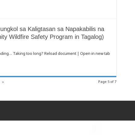
ngkol sa Kaligtasan sa Napakabilis na
y Wildfire Safety Program in Tagalog)
oading… Taking too long? Reload document | Open in new tab
»
Page 5 of 7