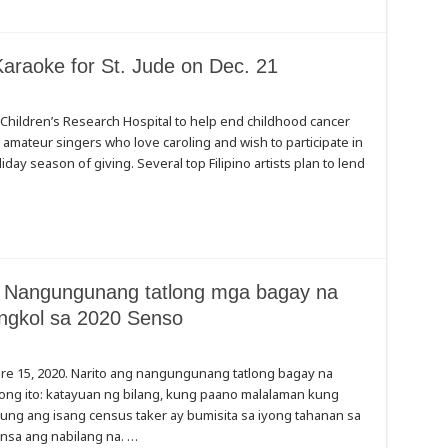
Karaoke for St. Jude on Dec. 21
ude Children’s Research Hospital to help end childhood cancer
l amateur singers who love caroling and wish to participate in
iday season of giving. Several top Filipino artists plan to lend
 Nangungunang tatlong mga bagay na
ngkol sa 2020 Senso
re 15, 2020. Narito ang nangungunang tatlong bagay na
ng ito: katayuan ng bilang, kung paano malalaman kung
kung ang isang census taker ay bumisita sa iyong tahanan sa
ng
ansa ang nabilang na. …