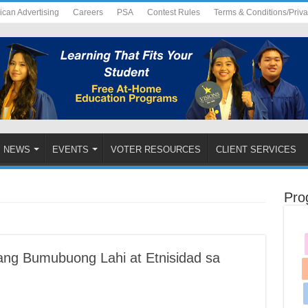
ican Advertising
Careers
PSA
Contest Rules
Terms & Conditions/Priv
NEWS
EVENTS
VOTER RESOURCES
CLIENT SERVICES
Pro
ng Bumubuong Lahi at Etnisidad sa