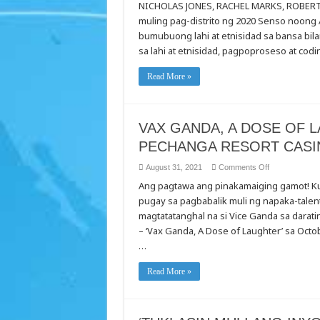
NICHOLAS JONES, RACHEL MARKS, ROBERTO
sa
2020
muling pag-distrito ng 2020 Senso noong
Senso
ang
bumubuong lahi at etnisidad sa bansa bil
Bumubuong
Lahi
sa lahi at etnisidad, pagpoproseso at cod
at
Etnisidad
sa
Read More »
Bansa
VAX GANDA, A DOSE OF L
PECHANGA RESORT CASI
on
August 31, 2021
Comments Off
VAX
Ang pagtawa ang pinakamaiging gamot! Ku
GANDA,
A
pugay sa pagbabalik muli ng napaka-talent
DOSE
OF
magtatatanghal na si Vice Ganda sa darat
LAUGHTER
LIVE
– ‘Vax Ganda, A Dose of Laughter’ sa Oct
SA
…
OCT.
15-
16
SA
Read More »
PECHANGA
RESORT
CASINO