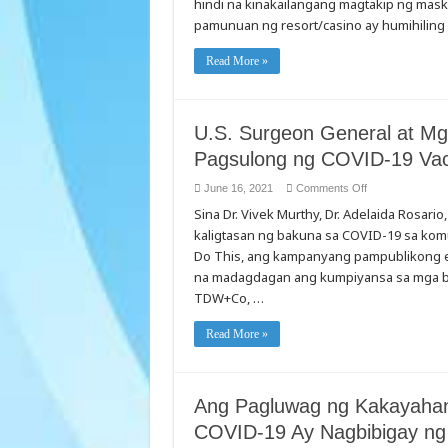
hindi na kinakailangang magtakip ng mas
ANG
MGA
pamunuan ng resort/casino ay humihiling
MAY
BAKUNANG
BISITA
Read More »
–
AYON
SA
PECHANGA
RESORT
CASINO,
U.S. Surgeon General at Mg
SA
MALAWAKANG
Pagsulong ng COVID-19 Vacc
PAGBUBUKAS
NITO
on
June 16, 2021
Comments Off
U.S.
Sina Dr. Vivek Murthy, Dr. Adelaida Rosari
Surgeon
General
kaligtasan ng bakuna sa COVID-19 sa kom
at
Mga
Do This, ang kampanyang pampublikong e
Dalubhasa
sa
na madagdagan ang kumpiyansa sa mga ba
Medisina
TDW+Co, …
Tungkol
sa
Pagsulong
ng
Read More »
COVID-
19
Vaccine:
“Kaya
Natin
Ang Pagluwag ng Kakayaha
Ito”
COVID-19 Ay Nagbibigay ng 