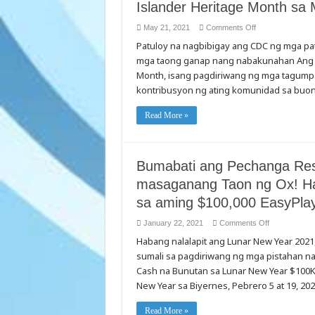
Islander Heritage Month sa
on
May 21, 2021
Comments Off
Ang
Patuloy na nagbibigay ang CDC ng mga patn
Pagluwag
ng
mga taong ganap nang nabakunahan Ang May
Kakayahang
Makakuha
Month, isang pagdiriwang ng mga tagumpa
ng
Bakuna
kontribusyon ng ating komunidad sa buon
Laban
sa
COVID-
Read More »
19
Ay
Nagbibigay
ng
Pag-
asa
Bumabati ang Pechanga Reso
sa
Asian
masaganang Taon ng Ox! Hal
American
at
sa aming $100,000 EasyPla
Pacific
Islander
Heritage
on
January 22, 2021
Comments Off
Month
Bumabati
sa
Habang nalalapit ang Lunar New Year 2021
ang
Mayo
Pechanga
sumali sa pagdiriwang ng mga pistahan n
Resort
Casino
Cash na Bunutan sa Lunar New Year $100K 
sa
lahat
New Year sa Biyernes, Pebrero 5 at 19, 202
ng
isang
masaganang
Read More »