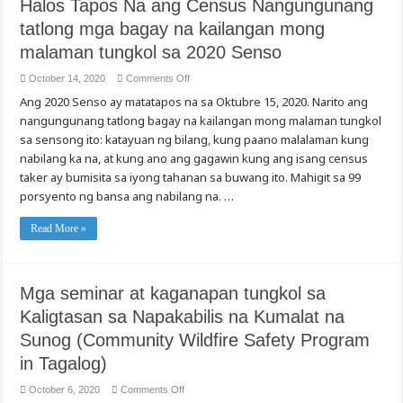
Halos Tapos Na ang Census Nangungunang
tatlong mga bagay na kailangan mong
malaman tungkol sa 2020 Senso
on
October 14, 2020
Comments Off
Halos
Ang 2020 Senso ay matatapos na sa Oktubre 15, 2020. Narito ang
Tapos
Na
nangungunang tatlong bagay na kailangan mong malaman tungkol
ang
Census
sa sensong ito: katayuan ng bilang, kung paano malalaman kung
Nangungunang
tatlong
nabilang ka na, at kung ano ang gagawin kung ang isang census
mga
taker ay bumisita sa iyong tahanan sa buwang ito. Mahigit sa 99
bagay
na
porsyento ng bansa ang nabilang na. …
kailangan
mong
malaman
Read More »
tungkol
sa
2020
Senso
Mga seminar at kaganapan tungkol sa
Kaligtasan sa Napakabilis na Kumalat na
Sunog (Community Wildfire Safety Program
in Tagalog)
on
October 6, 2020
Comments Off
Mga