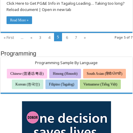
Click Here to Get PG&E Info in Tagalog Loading… Taking too long?
seminar
at
Reload document | Open in new tab
kaganapan
tungkol
sa
Read More »
Kaligtasan
sa
Napakabilis
na
Kumalat
5
« First
...
«
3
4
6
7
»
Page 5 of 7
na
Sunog
(Community
Wildfire
Programming
Safety
Program
in
Programming Sample By Language
Tagalog)
Chinese (普通话/粤语)
Hmong (Hmoob)
South Asian (हिंदी/ਪੰਜਾਬੀ)
Korean (한국인)
Filipino (Tagalog)
Vietnamese (Tiếng Việt)