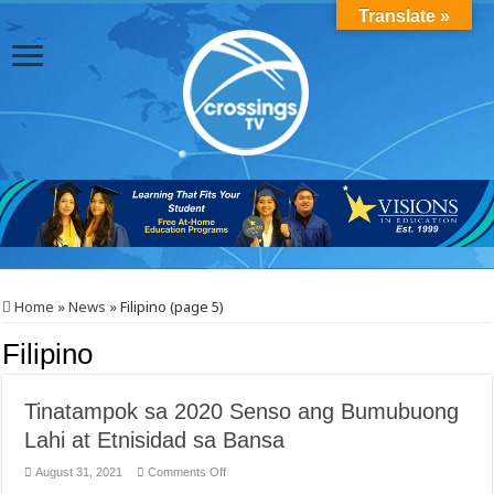
Translate »
Home
»
News
»
Filipino (page 5)
Filipino
Tinatampok sa 2020 Senso ang Bumubuong
Lahi at Etnisidad sa Bansa
on
August 31, 2021
Comments Off
Tinatampok