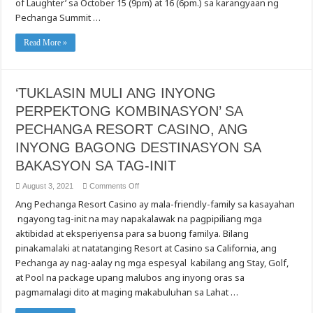
of Laughter’ sa October 15 (9pm) at 16 (6pm.) sa karangyaan ng
16
SA
Pechanga Summit …
PECHANGA
RESORT
CASINO
Read More »
‘TUKLASIN MULI ANG INYONG
PERPEKTONG KOMBINASYON’ SA
PECHANGA RESORT CASINO, ANG
INYONG BAGONG DESTINASYON SA
BAKASYON SA TAG-INIT
on
August 3, 2021
Comments Off
‘TUKLASIN
Ang Pechanga Resort Casino ay mala-friendly-family sa kasayahan
MULI
ANG
ngayong tag-init na may napakalawak na pagpipiliang mga
INYONG
PERPEKTONG
aktibidad at eksperiyensa para sa buong familya. Bilang
KOMBINASYON’
SA
pinakamalaki at natatanging Resort at Casino sa California, ang
PECHANGA
Pechanga ay nag-aalay ng mga espesyal kabilang ang Stay, Golf,
RESORT
CASINO,
at Pool na package upang malubos ang inyong oras sa
ANG
INYONG
pagmamalagi dito at maging makabuluhan sa Lahat …
BAGONG
DESTINASYON
SA