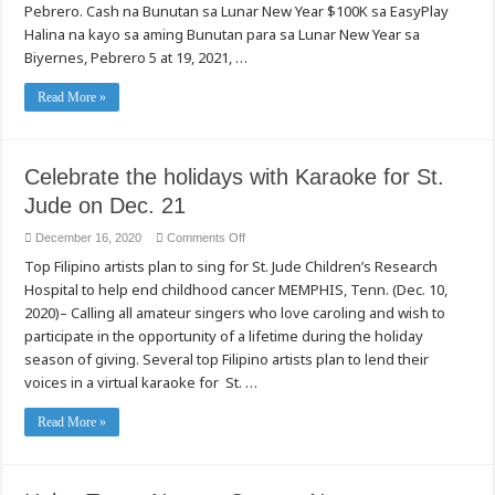
lahat
Pebrero. Cash na Bunutan sa Lunar New Year $100K sa EasyPlay
ng
Halina na kayo sa aming Bunutan para sa Lunar New Year sa
isang
masaganang
Biyernes, Pebrero 5 at 19, 2021, …
Taon
ng
Ox!
Read More »
Halina’t
Ipagdiwang
ang
Lunar
New
Year
Celebrate the holidays with Karaoke for St.
sa
aming
Jude on Dec. 21
$100,000
EasyPlay
at
on
December 16, 2020
Comments Off
Cash
Celebrate
na
Top Filipino artists plan to sing for St. Jude Children’s Research
the
Bunutan
holidays
Hospital to help end childhood cancer MEMPHIS, Tenn. (Dec. 10,
with
Karaoke
2020)– Calling all amateur singers who love caroling and wish to
for
St.
participate in the opportunity of a lifetime during the holiday
Jude
season of giving. Several top Filipino artists plan to lend their
on
Dec.
voices in a virtual karaoke for St. …
21
Read More »