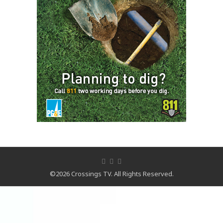
©2026 Crossings TV. All Rights Reserved.