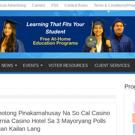
ican Advertising
Careers
PSA
Contest Rules
Terms & Conditions/Priv
NEWS
EVENTS
VOTER RESOURCES
CLIENT SERVICES
Pro
inotong Pinakamahusay Na So Cal Casino
rnia Casino Hotel Sa 3 Mayoryang Polls
n Kailan Lang