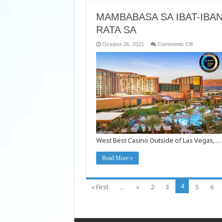
MAMBABASA SA IBAT-IBA
RATA SA
on
October 26, 2021
Comments Off
MAMBABAS
SA
IBAT-
IBANG
BAHAGI
NG
BANSA
NAGBIGAY
NG
RATA
SA
West Best Casino Outside of Las Vegas, …
Read More »
4
« First
...
«
2
3
5
6