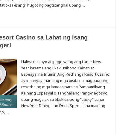
“tatlo-sa-isang” hugot ng pagtatanghal upang …
sort Casino sa Lahat ng isang
ger!
Halina na kayo at ipagdiwang ang Lunar New
Year kasama ang Eksklusibong Kainan at
Espesyal na Inumin Ang Pechanga Resort Casino
ay inaanyayahan ang mga bisita na magpaunang
reserba ng mga lamesa para sa Pampamilyang
ng
Kainang Espesyal o Tanghaliang Pang-negosyo
upang magalak sa eksklusibong “Lucky” Lunar
New Year Dining and Drink Specials na maiging
oo, …