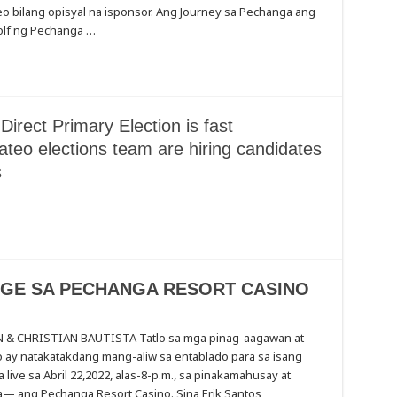
neo bilang opisyal na isponsor. Ang Journey sa Pechanga ang
lf ng Pechanga …
irect Primary Election is fast
teo elections team are hiring candidates
s
AGE SA PECHANGA RESORT CASINO
 CHRISTIAN BAUTISTA Tatlo sa mga pinag-aagawan at
 ay natakatakdang mang-aliw sa entablado para sa isang
live sa Abril 22,2022, alas-8-p.m., sa pinakamahusay at
— ang Pechanga Resort Casino. Sina Erik Santos,