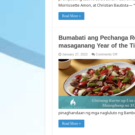
CASINO
hiring
Morrissette Amon, at Christian Bautista— 
candidates
to
serve
as
Read More »
Election
Workers
Bumabati ang Pechanga Re
masaganang Year of the Ti
on
January 27, 2022
Comments Off
Bumabati
ang
Pechanga
Resort
Casino
sa
Lahat
ng
isang
masagana
Year
of
the
Tiger!
pinaghandaan ng mga nagluluto ng Bamb
Read More »