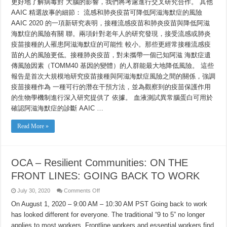
更好地了解病毒對 大腦的影響，我們將考慮進行交叉研究合作。 其他
AAIC 精選故事的細節： 流感和肺炎疫苗可降低阿滋海默症的風險
AAIC 2020 的一項新研究表明，接種流感疫苗和肺炎疫苗與降低阿滋
海默症的風險有關 聯。兩項針對老年人的研究發現，接受流感或肺炎
疫苗接種的人罹患阿滋海默症的可能性 較小。那些更經常接種流感疫
苗的人的風險更低。接種肺炎疫苗，對未攜帶一個已知阿滋 海默症遺
傳風險因素（TOMM40 基因的變體）的人群能最大地降低風險。 這些
報告是首次大規模地研究疫苗接種與阿滋海默症風險之間的關係，強調
疫苗接種作為 一種可行的潛在干預方法，並為觀察到的疫苗保護作用
的生物學機制進行深入研究提供了 依據。 血液測試異常腦蛋白可用於
確認阿滋海默症的診斷 AAIC …
Read More »
OCA – Resilient Communities: ON THE
FRONT LINES: GOING BACK TO WORK
on
July 30, 2020
Comments Off
OCA
–
On August 1, 2020 – 9:00 AM – 10:30 AM PST Going back to work
Resilient
has looked different for everyone. The traditional “9 to 5” no longer
Communities:
ON
applies to most workers. Frontline workers and essential workers find
THE