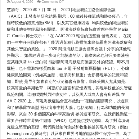
on
August 4, 2020
Comments Off
2020
年
芝加哥，2020 年 7 月 30 日 – 2020 阿滋海默症協會國際會議
阿
（AAIC）上發表的研究結果 顯示，60 歲後接種流感和肺炎疫苗，年
滋
輕時較低的體質指數(BMI)，以及其它健康因素, 均與較低的阿滋海默
海
默
症和其他失智症風險有關聯。 阿滋海默症協會協會首席科學官 Maria
症
C. Carrillo 博士表示：「在 AAIC 2020 報告的這些新 發現表明， 在我
協
會
們一生中任何階段都有可能透過某種行為措施來降低罹患阿滋海默症和
國
其他失智症的風險。」 2020 阿滋海默症協會國際會議中分享的其他報
際
告顯示： 如果經過進一步研究能驗證的話，那麼未來也許只要血液檢
會
議
查某種異常 tau 蛋白就 能診斷阿滋海默症而無需另外的確認。即不用
的
屍檢，也不需澱粉樣蛋白和 tau 正電 子發射斷層掃描（PET）。心臟
要
點
健康風險因素（例如高血壓，糖尿病和超重）會影響晚年的記憶和認
知，即使 是早年如青春期的狀況都會有影響，非裔美國人尤其如是。
較高質量的早期教育，與更好的語言和記憶表現，與晚年較低的失智症
風險相關。這種聯繫對男性或女性，以及黑人或白人會有所差異 在
AAIC 2020 上，阿滋海默症協會宣布啟動一項新的國際研究，以追踪
和了解暴露在新型 冠狀病毒中對大腦，包括認知，行為和功能的長期
影響。來自 30 多個國家的科學家熱切 參與這項研究。在我們推動這一
重要合作時世界衛生組織（WHO）也將提供技術援助。為了對這項研
究建立堅實的基礎，我們將就如何測試和收集數據與現有研究（例如
Framingham 心臟研究）以及來自世界各地的臨床醫生保持一致。為了