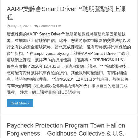
AARP樂齡會Smart Driver™聰明駕駛網上課
程
on
July 27, 2020
Comments Off
AARP
樂
屢獲殊榮的AARP Smart Driver™聰明駕駛課程將幫助您鞏固駕駛技
齡
能，並增加路上駕駛的自信。此外，您還將學習到最新的交通法規以及
會
行之有效的安全駕駛策略。當您完成課程後，還有資格獲得汽車保險的
Smart
Driver™
多年折扣。* 在aarpdriversafety.org 上註冊AARP Smart Driver™聰明
聰
明
駕駛網上課程，獲得25％的折扣優惠 （優惠碼：DRIVINGSKILLS）
駕
優惠有效期至2020年12月31日，僅適用於網上課程。** *完成課程後，
駛
您可能有資格獲得汽車保險的折扣。其他限制可能適用。有關詳細信
網
上
息，請諮詢您的代理商。 **請在2020年12月31日之前註冊。然後您將
課
有60天的時間（在康涅狄格州和紐約州為30天）按照自己的進度完成
程
課程。 注意：網上課程目前僅以英語提供
Read More »
Paycheck Protection Program Town Hall on
Forgiveness – Goldhouse Collective & U.S.