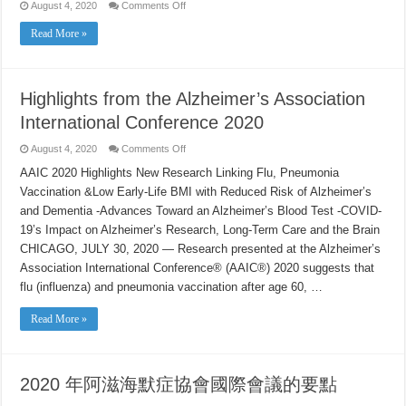
on
August 4, 2020
Comments Off
California
Census
Read More »
中
文
Chinese
–
Everyone
Highlights from the Alzheimer’s Association
Counts
International Conference 2020
on
August 4, 2020
Comments Off
Highlights
from
AAIC 2020 Highlights New Research Linking Flu, Pneumonia
the
Vaccination &Low Early-Life BMI with Reduced Risk of Alzheimer’s
Alzheimer’s
Association
and Dementia -Advances Toward an Alzheimer’s Blood Test -COVID-
International
Conference
19’s Impact on Alzheimer’s Research, Long-Term Care and the Brain
2020
CHICAGO, JULY 30, 2020 — Research presented at the Alzheimer’s
Association International Conference® (AAIC®) 2020 suggests that
flu (influenza) and pneumonia vaccination after age 60, …
Read More »
2020 年阿滋海默症協會國際會議的要點