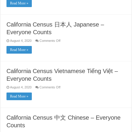
Census
Read More »
Tagalog
–
Everyone
Counts
California Census 日本人 Japanese –
Everyone Counts
on
August 4, 2020
Comments Off
California
Census
Read More »
日
本
人
Japanese
–
California Census Vietnamese Tiếng Việt –
Everyone
Counts
Everyone Counts
on
August 4, 2020
Comments Off
California
Census
Read More »
Vietnamese
Tiếng
Việt
–
Everyone
Counts
California Census 中文 Chinese – Everyone
Counts