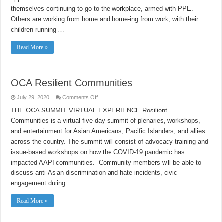
FRONT
themselves continuing to go to the workplace, armed with PPE.
LINES:
GOING
Others are working from home and home-ing from work, with their
BACK
children running …
TO
WORK
Read More »
OCA Resilient Communities
on
July 29, 2020
Comments Off
OCA
Resilient
THE OCA SUMMIT VIRTUAL EXPERIENCE Resilient
Communities
Communities is a virtual five-day summit of plenaries, workshops,
and entertainment for Asian Americans, Pacific Islanders, and allies
across the country. The summit will consist of advocacy training and
issue-based workshops on how the COVID-19 pandemic has
impacted AAPI communities. Community members will be able to
discuss anti-Asian discrimination and hate incidents, civic
engagement during …
Read More »