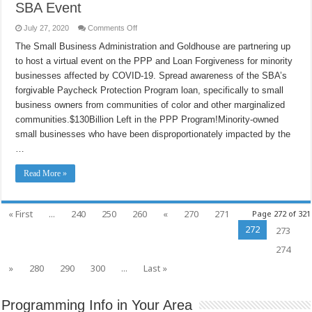
SBA Event
on
July 27, 2020
Comments Off
Paycheck
Protection
The Small Business Administration and Goldhouse are partnering up
Program
to host a virtual event on the PPP and Loan Forgiveness for minority
Town
Hall
businesses affected by COVID-19. Spread awareness of the SBA’s
on
Forgiveness
forgivable Paycheck Protection Program loan, specifically to small
–
Goldhouse
business owners from communities of color and other marginalized
Collective
communities.$130Billion Left in the PPP Program!Minority-owned
&
U.S.
small businesses who have been disproportionately impacted by the
SBA
Event
…
Read More »
« First
...
240
250
260
«
270
271
Page 272 of 321
272
273
274
»
280
290
300
...
Last »
Programming Info in Your Area