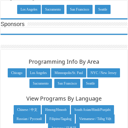
Los Angeles
Sacramento
San Francisco
Seattle
Sponsors
Programming Info By Area
Chicago
Los Angeles
Minneapolis/St. Paul
NYC / New Jersey
Sacramento
San Francisco
Seattle
View Programs By Language
Chinese / 中文
Hmong/Hmoob
South Asian/Hindi/Punjabi
Russian / Русский
Filipino/Tagalog
Vietnamese / Tiếng Việt
Japanese / 日本語