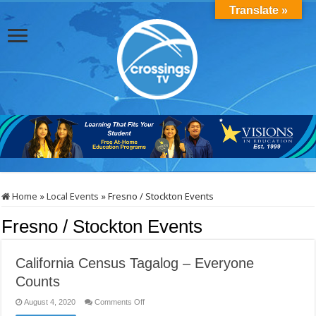
Translate »
Home
»
Local Events
»
Fresno / Stockton Events
Fresno / Stockton Events
California Census Tagalog – Everyone
Counts
on
August 4, 2020
Comments Off
California