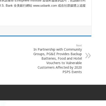
 Ethisphere Institute 道德村協會的認可，把該銀行列
. Bank 全美銀行網站 www.usbank.com 或在社群媒體上追蹤
Next
In Partnership with Community
Groups, PG&E Provides Backup
Batteries, Food and Hotel
Vouchers to Vulnerable
Customers Affected by 2020
PSPS Events