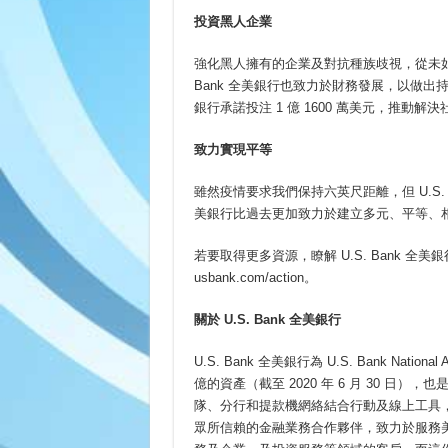
投資黑人企業
強化黑人擁有的企業及對抗種族歧視，從未如
Bank 全美銀行也致力於財務發展，以做出持
銀行承諾投注 1 億 1600 萬美元，推
致力實現平等
雖然疫情要求我們保持六英尺距離，但 U.S. B
美銀行比過去更加致力於建立多元、平等、
若要取得更多資源，瞭解 U.S. Bank 
usbank.com/action。
關於
U.S. Bank
全美銀行
U.S. Bank 全美銀行為 U.S. Bank Nation
億的資產（截至 2020 年 6 月 30 
隊、分行和提款機網絡結合行動及線上工具，讓
眾所信賴的金融業務合作夥伴，致力於服務