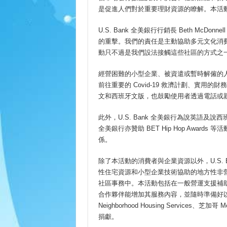
是促進人們對於重要理財資源的瞭解。本活
U.S. Bank 全美銀行行銷長 Beth McDo
的重擊。我們的責任是主動協助多元文化消
動只不過是我們設法接觸這些社區的方式之
經營困難的小型企業、被資遣或暫時解僱的
前往重要的 Covid-19 救濟計劃、實
文和西班牙文版，也鼓勵使用者透過電話或
此外，U.S. Bank 全美銀行為說英語及說
全美銀行亦贊助 BET Hip Hop Awards
係。
除了本活動的消費者與企業資源以外，U.S.
性住宅資源和小型企業技術協助的地方性非
社區事務中。本活動包括在一般營運支援補
合作夥伴能增加其服務內容，並隨時準備好
Neighborhood Housing Services、芝加哥 M
捐獻。