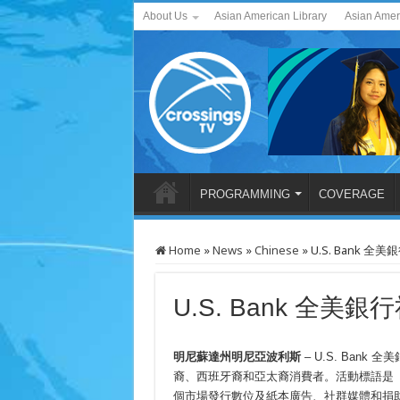
About Us
Asian American Library
Asian Amer
PROGRAMMING
COVERAGE
Home
»
News
»
Chinese
»
U.S. Bank 
U.S. Bank 全美
明尼蘇達州明尼亞波利斯
– U.S. Ban
裔、西班牙裔和亞太裔消費者。活動標語是「將言語化為
個市場發行數位及紙本廣告、社群媒體和捐