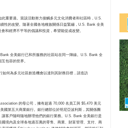
此重要過。當該活動努力接觸多元文化消費者和社區時，U.S.
續性的改變。隨著全國各地種族關係日益緊繃，U.S. Bank 全美
動解決社會和經濟不平等的倡議和投資，希望能促成改變。
ank 全美銀行已和所服務的社區站在同一陣線。U.S. Bank 全
相互包容的世界。
全美銀行如何為多元社區創造機會以達到其財務目標，請造訪
al Association 的母公司，擁有超過 70,000 名員工與 $5,470 美元
日），也是美國第五大商業銀行。銀行總部位於明尼亞波利斯，其關係團
客戶隨時隨地辦理他們的銀行業務。U.S. Bank 全美銀行是
美國境內及全球各地過百萬的零售、商業、財富管理、支付、商