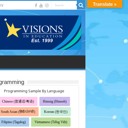
Translate »
acy
gramming
Programming Sample By Language
Chinese (普通话/粤语)
Hmong (Hmoob)
South Asian (हिंदी/ਪੰਜਾਬੀ)
Korean (한국인)
Filipino (Tagalog)
Vietnamese (Tiếng Việt)