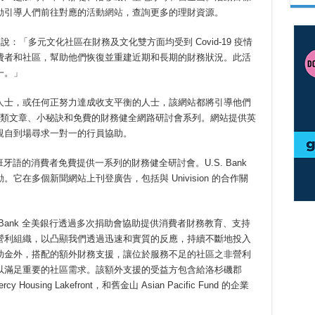
動引導人們前往對應的
活動網站
，查詢更多的理財資源。
nnell 說：「多元文化社區在財務及文化雙方面均受到 Covid-19 疫情
費者和社區，幫助他們恢復並重建近期和長期的財務狀況。此活
一。」
人士，或任何正努力達成收支平衡的人士，該網站都將引導他們
用的財務類文章、小秘訣和免費的財務健全網路研討會系列。網站提供英
親自到場尋求一對一的行員協助。
西班牙語的消費者免費提供一系列的財務健全研討會。U.S. Bank
 等活動。它在多個新聞網站上刊登廣告，包括與 Univision 的合作關
 Bank 全美銀行透過多次捐助會協助提供消費者財務教育、支持
營利組織，以凸顯我們透過迅速和實質的反應，持續不斷地投入
助金外，搭配的額外財務支援，讓位於服務不足的社區之非營利
以滿足重要的社區需求。該額外支援的受益方包含給洛杉磯郡
ercy Housing Lakefront，和舊金山 Asian Pacific Fund 的企業