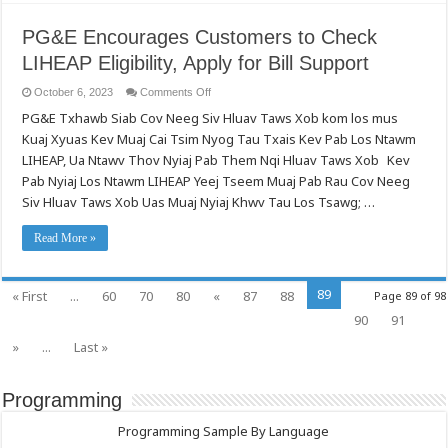
PG&E Encourages Customers to Check
LIHEAP Eligibility, Apply for Bill Support
on
October 6, 2023
Comments Off
PG&E
PG&E Txhawb Siab Cov Neeg Siv Hluav Taws Xob kom los mus
Encourages
Customers
Kuaj Xyuas Kev Muaj Cai Tsim Nyog Tau Txais Kev Pab Los Ntawm
to
Check
LIHEAP, Ua Ntawv Thov Nyiaj Pab Them Nqi Hluav Taws Xob Kev
LIHEAP
Eligibility,
Pab Nyiaj Los Ntawm LIHEAP Yeej Tseem Muaj Pab Rau Cov Neeg
Apply
Siv Hluav Taws Xob Uas Muaj Nyiaj Khwv Tau Los Tsawg; …
for
Bill
Support
Read More »
89
« First
...
60
70
80
«
87
88
Page 89 of 98
90
91
»
...
Last »
Programming
Programming Sample By Language