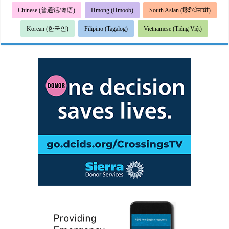
Chinese (普通话/粤语)
Hmong (Hmoob)
South Asian (हिंदी/ਪੰਜਾਬੀ)
Korean (한국인)
Filipino (Tagalog)
Vietnamese (Tiếng Việt)