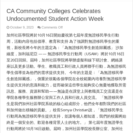
CA Community Colleges Celebrates
Undocumented Student Action Week
on
October 9, 2023
Comments Off
CA
加州社區學院將於10月16日開始慶祝第七屆年度無證移民學生行動
Community
Colleges
周，活動內容包括倡導、教育和支持 為了強調對無證移民學生的重
Celebrates
Undocumented
視，新校長將今年的主題定為：「為無證移民學生創造歸屬感」 沙加
Student
Action
緬度，加利福尼亞 —— 無證移民學生行動周（USAW）將於10月16日
Week
至20日回歸。屆時，加州社區學院將舉辦虛擬和線下研討會、網絡講
座以及更多活動。學生、教職員工和行政人員將聯手行動，為無證移民
學生倡導並為他們的需求提供支持。 今年的主題是：「為無證移民學
生創造歸屬感」，側重於鼓勵各個學院在全校範圍內培養對無證移民學
生提供支持的意識和能力，從而確保這些學生能夠安心無憂地獲取所需
訊息、服務、資源和幫助——無論是在課堂上與教職員工交流還是在
學院各種學生服務辦公室與工作人員和行政人員交流。 「無證移民學
生是我們加州社區學院系統的核心組成部分，他們全年都對我們的社區
和加州做出積極的貢獻。」校長Sonya Christian說，「無證移民學生
行動周為無證移民學生提供支持，並讓每個人都知道，我們的校園將始
終是一個安全的、歡迎各種背景人士的地方。」 第七屆年度無證學生
行動周將於10月16日啟動。屆時，加州社區學院校長辦公室、加州社