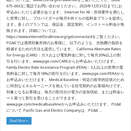
675-6632に電話でお問い合わせください。2023年12月31日までにお
申込みいただく必要があります。 Internet for All：所得要件を満たし
た世帯に対し、プロバイダーが毎月9.95ドルの低料金プランを提供し
ます。多くのプランでは、保証金、固定契約、インストール料金が免
除されます。詳細については、
https://www.internetforallnow.org/getconnectedをご覧ください。
PG&Eでは適用対象所得のお客様に、以下のような、光熱費の負担を
軽減するための方法も提供しています。 California Alternate Rates
for Energy (CARE)：ガスおよび電気料金に対して毎月20%以上の割
引を行います。www.pge.com/CAREからお申込みいただけます。
Family Electric Rate Assistance Program (FERA)：3人以上の世帯の電
気料金に対して毎月18%の割引を行います。www.pge.com/FERAから
お申込みいただけます。 Medical Baseline：特定の医学的症状のため
に特別なエネルギーニーズを抱えている住宅契約のお客様向けです。
対象となるお客様は、毎月の割当分の電力の追加供給、または料金レ
ート基づく割引を受けることができます。
www.pge.com/medicalbaselineからお申込みいただけます。 PG&E
について Pacific Gas and Electric Companyは、PG&E …
Read More »