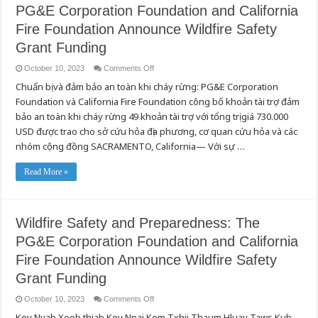
PG&E Corporation Foundation and California
Fire Foundation Announce Wildfire Safety
Grant Funding
on
October 10, 2023
Comments Off
Wildfire
Chuẩn bị và đảm bảo an toàn khi cháy rừng: PG&E Corporation
Safety
and
Foundation và California Fire Foundation công bố khoản tài trợ đảm
Preparedness:
The
bảo an toàn khi cháy rừng 49 khoản tài trợ với tổng trị giá 730.000
PG&E
Corporation
USD được trao cho sở cứu hỏa địa phương, cơ quan cứu hỏa và các
Foundation
nhóm cộng đồng SACRAMENTO, California— Với sự …
and
California
Fire
Foundation
Read More »
Announce
Wildfire
Safety
Grant
Funding
Wildfire Safety and Preparedness: The
PG&E Corporation Foundation and California
Fire Foundation Announce Wildfire Safety
Grant Funding
on
October 10, 2023
Comments Off
Wildfire
Kev Nyab Xeeb thiab Kev Npaj Kom Txhij Thaum Hluav Taws Kub
Safety