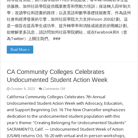
供服務。加州社區學院提供職業教育和勞動力培訓；保送轉入四年制大
學；攻讀學位和證書的路徑；以及英語和數學基礎技能教育。作為該州
社會和經濟發展的引擎，加州社區學院大力支持Vision 2030計劃。這
是一個旨在提高學生成功率、提升轉學率和消除成就差距的戰略計劃。
欲瞭解更多訊息，請訪問加州社區學院網站，或在Facebook和X（曾
為Twitter）上關注我們。 ###
Read More »
CA Community Colleges Celebrates
Undocumented Student Action Week
on
October 9, 2023
Comments Off
CA
California Community Colleges Celebrates 7th Annual
Community
Colleges
Undocumented Student Action Week with Advocacy, Education,
Celebrates
Undocumented
and Support Beginning Oct. 16 The New Chancellor emphasizes
Student
Action
dedication to the undocumented student population with this
Week
year’s theme: “Creating Belonging for Undocumented Students”
SACRAMENTO, Calif. — Undocumented Student Week of Action
(USAW) returns Oct. 16-20 with virtual and in-person workshops,