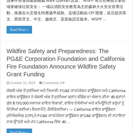
急事件營運高級副總裁 Mark Quinlan 說道。 WSPP 專注在兩個主要區
域來確保社區安全： 一場以消防安全教育為主的森林大火安全宣導活
動，推廣在火災發生時應儘早疏散。這場活動由 CFF 開發，並且提供英
文、西班牙文、中文、越南文、及苗族語言版本。WSPP …
Read More »
Wildfire Safety and Preparedness: The
PG&E Corporation Foundation and California
Fire Foundation Announce Wildfire Safety
Grant Funding
on
October 10, 2023
Comments Off
Wildfire
ਜੰਗਲੀ ਅੱਗ ਤੋਂ ਸੁਰੱਖਿਆ ਅਤੇ ਤਿਆਰੀ: PG&E ਕਾਰਪੋਰੇਸ਼ਨ ਫਾਊਂਡੇਸ਼ਨ ਅਤੇ California
Safety
and
ਫਾਇਰ ਫਾਊਂਡੇਸ਼ਨ ਨੇ ਜੰਗਲੀ ਅੱਗ ਤੋਂ ਸੁਰੱਖਿਆ ਗ੍ਰਾਂਟ ਫੰਡਿੰਗ ਦਾ ਐਲਾਨ ਕੀਤਾ 49 ਗ੍ਰਾਂਟਾਂ
Preparedness:
The
ਕੁੱਲ $730,000 ਸਥਾਨਕ ਫਾਇਰ ਵਿਭਾਗਾਂ, ਫਾਇਰ ਏਜੰਸੀਆਂ ਅਤੇ ਕਮਿਊਨਿਟੀ ਗਰੁੱਪਾਂ ਨੂੰ
PG&E
Corporation
ਦਿੱਤੀਆਂ ਗਈਆਂ। ਸੈਕਰਾਮੈਂਟੋ, ਕੈਲੀਫੋਰਨੀਆ। — California ਫਾਇਰ ਫਾਊਂਡੇਸ਼ਨ
Foundation
(ਸੀਐਫਐਫ) (CFF),ਨੇ PG&E ਕਾਰਪੋਰੇਸ਼ਨ ਫਾਊਂਡੇਸ਼ਨ (PG&E ਫਾਊਂਡੇਸ਼ਨ) ਦੀ ਸਹਾਇਤਾ
and
California
ਨਾਲ ਉੱਤਰੀ ਅਤੇ ਮੱਧ California ਵਿੱਚ 49 …
Fire
Foundation
Announce
Read More »
Wildfire