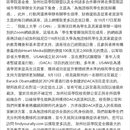
區學院基金會、加州社區學院聯盟以及全州諸多合作夥伴將在弗雷斯諾
城市學院舉辦全天的線下集會，主題為「為無證移民學生創造歸屬
感」。此外，行動周還將舉辦有關學生倡導、財務援助及從業者資源等
主題的每日網絡講座。請上網獲取更多訊息並註冊。 在10月17日星期
二，「我能上大學（I CAN）」宣傳項目將為學生及其家庭舉辦一場特
別的Zoom網絡講座。這場名為「學生奮發圖強與茁壯成長」的網絡講
座將詳細介紹加利福尼亞116所社區大學為無證移民學生及其家庭提供
的教育機會和基本需求支持。講座現在已經開放註冊，且參與者將有機
會贏得由iHeart Media捐贈的價值100美元至2,000美元的獎品，以幫助
節省大學費用。 USAW成立於2016年，旨在應對試圖廢除「童年入境
者暫緩遣返行動」（DACA）項目的政治行動。多年來，USAW在為通
過學習來提高生活質量、獲得成功並提升整體經濟水準的移民學生提供
支持方面變得更加關鍵。9月13日，得克薩斯州的一名聯邦法官裁定：
Barack Obama總統於2012年通過行政令創建的DACA項目是非法的。
聯邦政府正在對這一決定提出上訴，並有可能上訴至最高法院以做最終
裁決。 鑒於目前的不確定性，加州社區學院校長辦公室正與全州倡導
組織合作，以確保學生能夠及時獲得DACA資源和訊息。校長辦公室和
我們州董事會將繼續與聯邦代表協作，力求保護DACA受益人的長期政
策解決方案，並為無證移民提供全面的公民身份路徑。我們鼓勵學生們
充分利用免費移民法律服務，並今天就與法律服務提供者預約。您可以
訪問 findyourally.com 以獲取更多訊息。 加州社區學院是全國最大的
高等教育系統，由73個學區和116所學院組成，每年為180萬名學生提