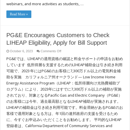
webinars, and more activities as students, …
Read More »
PG&E Encourages Customers to Check
LIHEAP Eligibility, Apply for Bill Support
on
October 6, 2023
Comments Off
PG&E
PG&Eでは、LIHEAPの適用資格の確認と料金サポートの申請をお勧め
Encourages
Customers
しています 低所得層を支援するためのLIHEAP補助金は引き続き利用
to
Check
可能で、2023 年にはPG&Eのお客様に7,300万ドル以上の電気料金補
LIHEAP
Eligibility,
助を実施 カリフォルニア州オークランド— Low Income Home
Apply
Energy Assistance Program（LIHEAP：低所得層向け光熱費補助プ
for
Bill
ログラム）により、2023年にはすでに7,300万ドル以上の補助が実施
Support
されており、対象となるPacific Gas and Electric Company（PG&E）
のお客様には今年、過去最高額となるLIHEAP補助が実施されます。
LIHEAPの補助金は引き続き利用可能です。料金滞納があるPG&Eのお
客様で適用対象となる方は、年1回の連邦政府の支援を受けるため
に、今すぐお申込みいただくことをお勧めします。 平均的なLIHEAP
登録者は、California Department of Community Services and