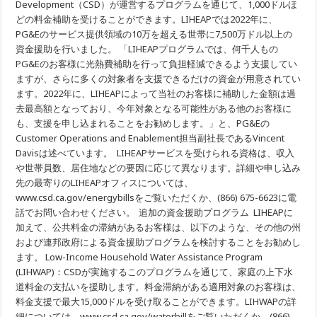
Development（CSD）が運営するプログラムを通じて、1,000ドルほ
どの料金補助を受けることができます。LIHEAPでは2022年に、
PG&Eのサービス提供領域の10万を超える世帯に7,500万ドル以上の
資金援助を行いました。 「LIHEAPプログラムでは、何千人もの
PG&Eのお客様に光熱費補助を行って負担軽減できるよう支援してい
ますが、さらに多くの対象者を支援できるだけの資金が用意されてい
ます。2022年に、LIHEAPによって当社のお客様に補助した金額は過
去最高額となっており、今年対象となる可能性がある他のお客様に
も、支援を申し込まれることをお勧めします。」と、PG&Eの
Customer Operations and Enablement担当副社長であるVincent
Davisは述べています。 LIHEAPサービスを受けられる資格は、収入
や世帯員数、居住地などの要因に応じて異なります。詳細や申し込み
先の最寄りのLIHEAPオフィスについては、
www.csd.ca.gov/energybillsをご覧いただくか、(866) 675-6623に電
話でお問い合わせください。 追加の資金援助プログラム LIHEAPに
加えて、公共料金の滞納があるお客様は、以下のような、その他の州
および連邦政府による資金援助プログラムを検討することをお勧めし
ます。 Low-Income Household Water Assistance Program
(LIHWAP)：CSDが実施するこのプログラムを通じて、家庭の上下水
道料金の支払いを援助します。料金滞納がある適用対象のお客様は、
料金支援で最大15,000ドルを受け取ることができます。LIHWAPの詳
細については、www.csd.ca.gov/waterbillをご覧いただくか、(866)