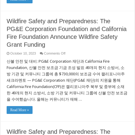
Safety
Grant
Funding
Wildfire Safety and Preparedness: The
PG&E Corporation Foundation and California
Fire Foundation Announce Wildfire Safety
Grant Funding
on
October 10, 2023
Comments Off
Wildfire
산불 안전 및 대비: PG&E Corporation 재단과 California Fire
Safety
and
Foundation, 산불 안전 보조금 기금 조성 발표 49개의 현지 소방서, 소
Preparedness:
The
방 기관 및 커뮤니티 그룹에 총 $730,000의 보조금 수여 캘리포니아주
PG&E
Corporation
새크라멘토 — PG&E Corporation 재단(PG&E 재단)의 지원을 통해
Foundation
California Fire Foundation(CFF)은 캘리포니아주 북부 및 중부에 소재
and
California
한 49개의 현지 소방서, 소방 기관 및 커뮤니티 그룹에 산불 안전 보조금
Fire
Foundation
을 수여했습니다. 올해는 커뮤니티가 재해 …
Announce
Wildfire
Safety
Read More »
Grant
Funding
Wildfire Safety and Preparedness: The