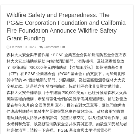
Wildfire Safety and Preparedness: The
PG&E Corporation Foundation and California
Fire Foundation Announce Wildfire Safety
Grant Funding
on
October 10, 2023
Comments Off
Wildfire
森林大火安全與準備作業：PG&E 企業基金會與加州消防基金會宣布森
Safety
and
林大火安全補助款捐助 向當地消防部門、消防機構、及社區團體發放
Preparedness:
The
了 49 筆總計 730,000 美元的補助款 【沙加緬度訊】 加州消防基金會
PG&E
Corporation
（CFF）在 PG&E 企業基金會（PG&E 基金會）的支援下，向加州北部
Foundation
與中部的 49 個當地消防部門、消防機構、及社區團體頒發森林大火安
and
California
全補助款。這是第六年發放補助款，協助社區強化其災難防備計畫。
Fire
Foundation
森林大火安全補助款（今年總額 730,000 美元）已經分發給森林大火高
Announce
Wildfire
風險區域的機構，希望能強化他們的災難準備與應變情形。補助款發放
Safety
是在每年九月的 全國備災月 宣布，目的在對大眾宣導，讓他們瞭解他
Grant
Funding
們應該對隨時可能發生的災難與緊急事件做好準備。 款項會用於購買
消防員的個人防護及專業設備、完整防禦空間、以及植被管理作業、減
少燃料和危害、以及辦理消防安全公共教育與宣導。如欲查閱受補助者
的完整清單，請按一下這裡。 PG&E 基金會與太平洋煤電公司