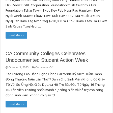
and
Hav Zoov: PG&E Corporation Foundation thiab California Fire
Preparedness:
The
Foundation Tshaj Tawm Txog Kev Pab Nyiaj Rau Hauj Lwm Kev
PG&E
Corporation
Nyab Xeeb Ntawm Hluav Taws Kub Hav Zoov Tau Muab 49 Cov
Foundation
Nyiaj Pab Xam Tag Nrho Yog $730,000 rau Cov Tuam Tsev Hauj Lwm
and
California
Saib Xyuas Txoj Hauj …
Fire
Foundation
Announce
Read More »
Wildfire
Safety
Grant
Funding
CA Community Colleges Celebrates
Undocumented Student Action Week
on
October 9, 2023
Comments Off
CA
Các Trường Cao Đẳng Cộng Đồng California Kỷ Niệm Tuần Hành
Community
Colleges
Động Thường Niên Lần Thứ 7 Dành Cho Sinh Viên Không Có Giấy
Celebrates
Undocumented
Tờ Với Sự Ủng Hộ, Giáo Dục, và Hỗ Trợ Bắt Đầu TừNgày 16 Tháng
Student
Action
10. Tân Viện Trưởng nhấn mạnh sự cống hiến và hỗ trợ cho cộng
Week
đồng sinh viên không có giấy tờ …
Read More »