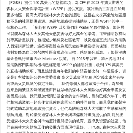
（PG&E）提供 140 萬美元的慈善款項，為 CFF 在 2023 年擴大辦理的
森林大火安全與準備計畫（WSPP）提供支援。該計畫的主旨是在加州
更多地區，提高大眾對森林大火安全的認識，並且在火災高危險地區服
務不足的社區提供資源。為當地組織提供補助款，正是 WSPP 其中一
個核心工作。 「多虧有 WSPP 以及我們跟 PG&E 的夥伴關係，加州居
民就能為森林大火及其他天然災害做好更萬全的準備。這些補助款有助
於專案計畫執行，包括減少燃料及社區教育，以及透過直接捐款為消防
人員添購新設備。這些專案旨在為居民做好準備及提供保護，而受補助
者對於能為自己效勞的社區實現這個目標，感到萬分感激。」加州消防
基金會執行董事 Rick Martinez 說道。 自 2018 年以來，加州各地 314
個消防部門與消防機構已經透過 WSPP 的補助計畫，收到 379 萬美元
的直接補助款項，而且該計畫每年收到的申請案都比前一年還要多。資
金是針對被加州公共事業委員會 高火災威脅區地圖 所定義出來的有極
高或高火災風險的特定社區。 「我們每個人都必須攜手合作，為加州
愈來愈頻繁且因氣候變遷而日益嚴峻的森林大火風險做好萬全準備及妥
善因應措施。我們跟加州消防基金會的合作關係，目前已經六年了，我
們相當感激能一起合作實現確保家園安全的共同目標，而且我們很榮幸
能夠協助為當地組織提供資金，他們為防範森林大火採取了主動積極的
預防措施。對於接受過森林大火安全與準備度計畫所提供的教 對於接
受過森林大火安全與準備度計畫所提供的教育、宣導及資源的社區，他
們在森林大火韌性工作的發展方面表現得最好。」PG&E 森林大火與緊