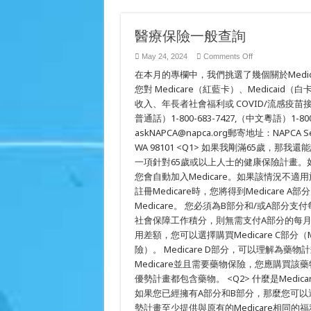
醫療保險一般查詢
on
May 24, 2024
Comments Off
醫
在本月的專欄中，我們挑選了幾個關於Medi
療
保
您對 Medicare（紅藍卡）、Medic
險
收入、年長者社會福利或 COVID/流感疫
一
普通話）1-800-683-7427,（中文粵語）1-800
般
查
askNAPCA@napca.org郵寄地址：NAPCA Senior A
詢
WA 98101 <Q1> 如果我剛滿65歲，那我還
一項針對65歲或以上人士的健康保險計畫。
您會自動加入Medicare。如果該情況不適
註冊Medicare時，您將得到Medicare
Medicare。 您必須為B部分和/或A部
社會保障工作積分，則無需支付A部分的每月
用差額，您可以選擇購買Medicare C部分（Me
險）。 Medicare D部分，可以理解為藥
Medicare並且需要藥物保險，您應購買該藥
優勢計畫都包含藥物。 <Q2> 什麼是Medica
如果您已經擁有A部分和B部分，那麼您可以選擇加
勢計畫至少提供與原有的Medicare相同的