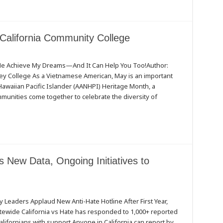
California Community College
 Me Achieve My Dreams—And It Can Help You Too!Author:
lley College As a Vietnamese American, May is an important
Hawaiian Pacific Islander (AANHPI) Heritage Month, a
nities come together to celebrate the diversity of
 New Data, Ongoing Initiatives to
Leaders Applaud New Anti-Hate Hotline After First Year,
ewide California vs Hate has responded to 1,000+ reported
lifornians with support Anyone in California can report by