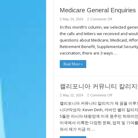
Medicare General Enquiries
on
May 24, 2024
Comments Off
Medicare
In this month’s column, we selected gener
General
Enquiries
the calls and letters we received and would
questions about Medicare, Medicaid, Affor
Retirement Benefit, Supplemental Security
vaccination, there are 3 ways …
Read More »
캘리포니아 커뮤니티 칼리지
on
May 22, 2024
Comments Off
캘
캘리포니아 커뮤니티 칼리지가 제 꿈을 이루
리
포
니다!작성자: Kevin Dinh, 어바인 밸리
니
5월은 아시아 태평양계 미국 원주민 하와이안(A
아
미국에서 이룩한 다양한 문화, 업적 및 기여를
커
뮤
와서 제가 지금 이 …
니
티