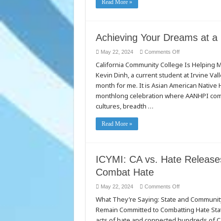
Read More »
Achieving Your Dreams at a 
on
May 22, 2024
Comments Off
Achieving
California Community College Is Helping
Your
Dreams
Kevin Dinh, a current student at Irvine Va
at
a
month for me. It is Asian American Native 
California
Community
monthlong celebration where AANHPI commu
College
cultures, breadth …
Read More »
ICYMI: CA vs. Hate Releases
Combat Hate
on
May 22, 2024
Comments Off
ICYMI:
What They’re Saying: State and Community 
CA
vs.
Remain Committed to Combatting Hate Stat
Hate
Releases
acts of hate and connected hundreds of Ca