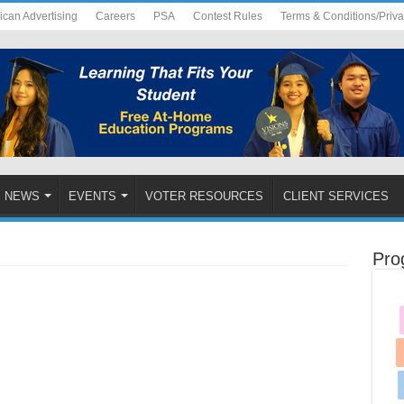
ican Advertising
Careers
PSA
Contest Rules
Terms & Conditions/Priv
NEWS
EVENTS
VOTER RESOURCES
CLIENT SERVICES
Pro