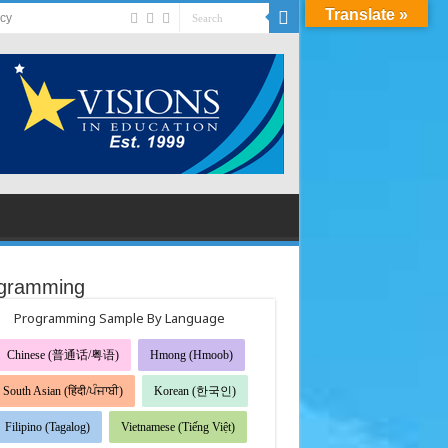
Translate »
acy
gramming
Programming Sample By Language
Chinese (普通话/粤语)
Hmong (Hmoob)
South Asian (हिंदी/ਪੰਜਾਬੀ)
Korean (한국인)
Filipino (Tagalog)
Vietnamese (Tiếng Việt)