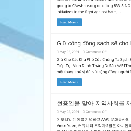
New
Data,
going to CAvsHate.org or calling 833-8-
Ongoing
initiatives in the fight against hate, …
Initiatives
to
Combat
Hate
Read More »
Giữ cộng đồng sạch sẽ cho
on
May 22, 2024
Comments Off
Giữ
Giữ Cho Các Khu Phố Của Chúng Ta Sạch S
cộng
đồng
Tiếp Tục Vinh Danh Tháng Di Sản AAPIThự
sạch
sẽ
một tháng thú vị đối với cộng đồng người
cho
Ngày
Tưởng
Read More »
niệm
현충일을 맞아 지역사회를 
on
May 22, 2024
Comments Off
현
메모리얼 데이를 기념하고 AAPI 문화유산의
충
일
Vince Yuen, 커뮤니티 조직자 5월은 아시안
을