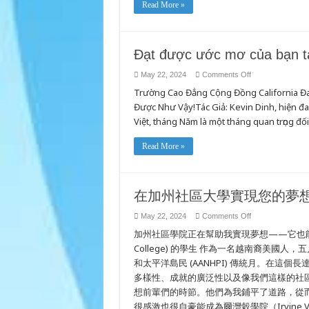
Read More »
칼
리
지
에
서
Đạt được ước mơ của bạn tạ
꿈
을
on
May 22, 2024
Comments Off
이
Đạt
루
Trường Cao Đẳng Cộng Đồng California Đ
được
세
ước
Được Như Vậy!Tác Giả: Kevin Dinh, hiện đan
mơ
요
của
Việt, tháng Năm là một tháng quan trọng đố
bạn
tại
trường
Read More »
cao
đẳng
cộng
đồng
California
在加州社區大學實現您的夢
on
May 22, 2024
Comments Off
在
加州社區學院正在幫助我實現夢想——它也能幫助您！作
加
州
College) 的學生 作為一名越南裔美
社
和太平洋島民 (AANHPI) 傳統月。在這個
區
多樣性、成就的廣泛性以及像我們這樣的社
大
學
想前輩們的時節。他們為我鋪平了道路，從
實
很感激也很自豪能成為爾灣穀學院（Irvine V
現