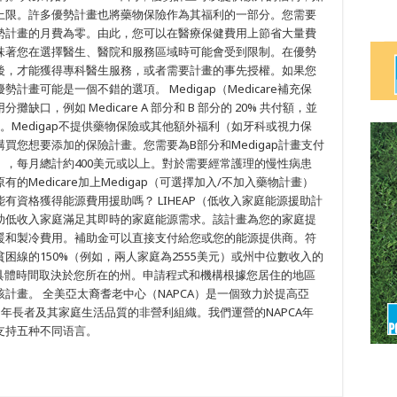
上限。許多優勢計畫也將藥物保險作為其福利的一部分。您需要
勢計畫的月費為零。由此，您可以在醫療保健費用上節省大量費
味著您在選擇醫生、醫院和服務區域時可能會受到限制。在優勢
後，才能獲得專科醫生服務，或者需要計畫的事先授權。如果您
畫可能是一個不錯的選項。 Medigap（Medicare補充保
，例如 Medicare A 部分和 B 部分的 20% 共付額，並
購買。Medigap不提供藥物保險或其他額外福利（如牙科或視力保
買您想要添加的保險計畫。您需要為B部分和Medigap計畫支付
，每月總計約400美元或以上。對於需要經常護理的慢性病患
Medicare加上Medigap（可選擇加入/不加入藥物計畫）
能有資格獲得能源費用援助嗎？ LIHEAP（低收入家庭能源援助計
助低收入家庭滿足其即時的家庭能源需求。該計畫為您的家庭提
暖和製冷費用。補助金可以直接支付給您或您的能源提供商。符
困線的150%（例如，兩人家庭為2555美元）或州中位數收入的
具體時間取決於您所在的州。申請程式和機構根據您居住的地區
計畫。 全美亞太裔耆老中心（NAPCA）是一個致力於提高亞
）年長者及其家庭生活品質的非營利組織。我們運營的NAPCA年
支持五种不同语言。