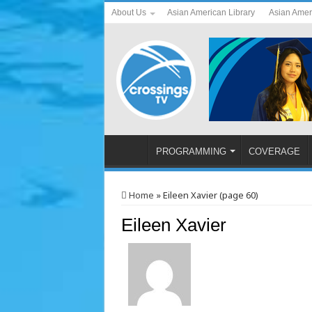
About Us
Asian American Library
Asian Amer
PROGRAMMING
COVERAGE
Home
»
Eileen Xavier (page 60)
Eileen Xavier