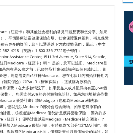
care（紅藍卡）和其他社會福利的常見問題想要和您分享。如果
aid（白卡）、平價醫療法案健康保險市場、社會保障退休福利、補充保障
苗接種有更多的疑問，您可以通過以下方式聯繫我們：電話:（中文
-582-4218,（英語）1-800-336-2722電子郵件：
ssistance Center, 1511 3rd Avenue, Suite 914, Seattle,
能註冊Medicare（紅藍卡）嗎？ 是的，您可以註冊。Medicare是
如果您在滿65歲之前，已經領取社會保障福利四個月或以上，那
用於您，則您需要自己註冊Medicare。您在七個月的初始註冊期內
 A部分（醫院保險）和Part B（醫療保險），這被稱為原有的
分支付每月保費（在大多數情況下，如果受益人或其配偶擁有至少40個
保費）。您需支付20%的共付額和免賠額。如果您想填補這些費
dicare 優勢計畫）或Medigap（也稱為Medicare補充保
物計畫，也就是說Medicare D部分會包含藥物。如果您有原有的
物計畫，或者通過Medicare 優勢計畫獲得藥物保險， 因為許多
re（紅藍卡）優勢計畫以及Medigap（Medicare補充保險）？
入Medicare 優勢計畫，有時稱為“C部分”或“MA計畫”。優
福利。與原有的Medicare不同，優勢計畫可以提供額外的福利，如