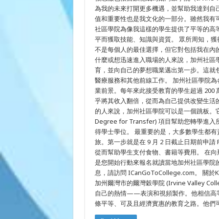
您
為我的未來打開更多機遇，並幫助我達到自
的
值和重要性也是我文化的一部分。雖然我有
夢
社區學院為像我這樣的學生提供了平等的高
想
平而獲取技能、知識與資質。 眾所周知，
不是每個人的最佳選擇，但它對包括我在內
什麼或想迅速進入職場的人來說，加州社區學
育，並向自己的夢想職業邁出第一步。這就
醫療服務和其他前線工作。 加州社區學院
業前景。每年來此接受教育的學生超過 20
乎將其收入翻倍，從而為自己提供改變生活
的人來說，加州社區學院可以是一個跳板。它提供
Degree for Transfer) 項目幫
得學士學位。 最重要的是，大多數學生都
旅。第一步就是在 9 月 2 日截止日期前申
從而幫助學生支付食物、書籍等費用。 在
是您開始行動來報名就讀當地加州社區學院
息，請訪問 ICanGoToCollege.com。 關於
加州爾灣市的爾灣穀學院 (Irvine Valle
自己的熱情——表演和視頻製作。他相信高
條平等、可及且經濟實惠的教育之路。他們