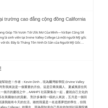
i trường cao đẳng cộng đồng California
ang Giúp Tôi Vươn Tới Ước Mơ Của Mình—Và Bạn Cũng Sẽ
g là sinh viên tại Irvine Valley College Là một người Mỹ gốc
i với tôi. Đây là Tháng Tôn Vinh Di Sản của Người Mỹ Gốc …
想
者：Kevin Dinh，現為爾灣穀學院 (Irvine Valley
國人，五月對我來說是一個重要的月份。這是亞裔美國人、夏威夷原住民
長達一個月的慶祝之中，AANHPI 社區聚集在一起，慶祝自己文化的
區在美國做出的貢獻。 對許多像我一樣的人來說，五月是一個回
而讓我能有今天的生活。雖然我還是一名追逐夢想的學生，但我
alley College）的學生，因為我知道自己所在的加州社區學院將