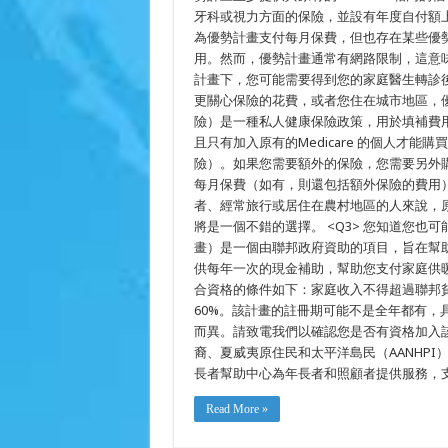
牙科或視力方面的保險，並設有年度自付額
為優勢計畫支付每月保費，但也存在某些優
用。然而，優勢計畫通常有網路限制，這意
計畫下，您可能需要得到您的家庭醫生轉診
更關心保險的花費，或者您住在城市地區，優勢計
險）是一種私人健康保險政策，用於填補費用分攤缺口
且只有加入原有的Medicare 的個人才能
險）。如果您需要額外的保險，您需要另外購
每月保費（如有，則還包括額外保險的費用）
者、經常旅行或居住在農村地區的人來說，原有的
將是一個不錯的選擇。 <Q3> 您知道您也可
畫）是一個由聯邦政府資助的項目，旨在幫
供每年一次的現金補助，幫助您支付家庭供
合資格的條件如下：家庭收入不得超過聯邦貧
60%。該計畫的註冊期可能不是全年都有，
而異。請致電我們以確認您是否有資格加入該
裔、夏威夷原住民和太平洋島民（AANHPI
長者幫助中心為年長者和照顧者提供服務，
Read More »