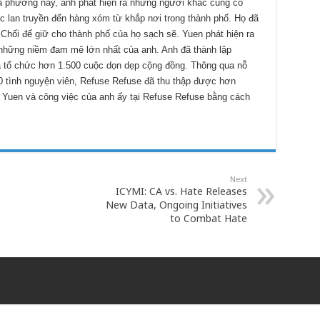
ịa phương này, anh phát hiện ra những người khác cũng có
c lan truyền đến hàng xóm từ khắp nơi trong thành phố. Họ đã
Chối để giữ cho thành phố của họ sạch sẽ. Yuen phát hiện ra
 những niềm đam mê lớn nhất của anh. Anh đã thành lập
 tổ chức hơn 1.500 cuộc dọn dẹp cộng đồng. Thông qua nỗ
0 tình nguyện viên, Refuse Refuse đã thu thập được hơn
e Yuen và công việc của anh ấy tại Refuse Refuse bằng cách
Next
ICYMI: CA vs. Hate Releases
New Data, Ongoing Initiatives
to Combat Hate