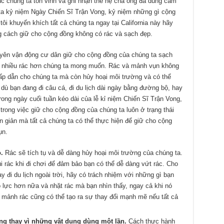
úc chúng ta tôn vinh và ghi nhận thế hệ cha ông đã dũng cảm
 ta kỷ niệm Ngày Chiến Sĩ Trận Vong, kỷ niệm những gì cộng
ôi khuyến khích tất cả chúng ta ngay tại California này hãy
g cách giữ cho cộng đồng không có rác và sạch đẹp.
yên vận động cư dân giữ cho cộng đồng của chúng ta sạch
 ra nhiều rác hơn chúng ta mong muốn. Rác và mảnh vụn không
hấp dẫn cho chúng ta mà còn hủy hoại môi trường và có thể
 dù bạn đang đi câu cá, đi du lịch dài ngày bằng đường bộ, hay
trong ngày cuối tuần kéo dài của lễ kỉ niệm Chiến Sĩ Trận Vong,
 trong việc giữ cho cộng đồng của chúng ta luôn ở trạng thái
ơn giản mà tất cả chúng ta có thể thực hiện để giữ cho cộng
ụn.
o.
Rác sẽ tích tụ và dễ dàng hủy hoại môi trường của chúng ta.
i rác khi đi chơi để đảm bảo bạn có thể dễ dàng vứt rác. Cho
y đi du lịch ngoài trời, hãy có trách nhiệm với những gì bạn
ỗ lực hơn nữa và nhặt rác mà bạn nhìn thấy, ngay cả khi nó
 mảnh rác cũng có thể tạo ra sự thay đổi mạnh mẽ nếu tất cả
ng thay vì những vật dụng dùng một lần.
Cách thực hành