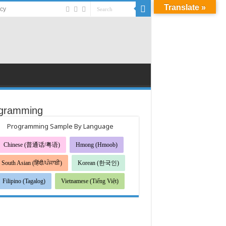
Translate »
acy
gramming
Programming Sample By Language
Chinese (普通话/粤语)
Hmong (Hmoob)
South Asian (हिंदी/ਪੰਜਾਬੀ)
Korean (한국인)
Filipino (Tagalog)
Vietnamese (Tiếng Việt)