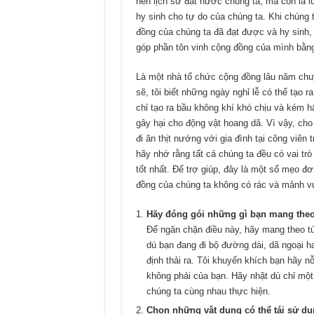
nên lịch sử đất nước chúng ta, mà còn là l
hy sinh cho tự do của chúng ta. Khi chúng
đồng của chúng ta đã đạt được và hy sinh, t
góp phần tôn vinh cộng đồng của mình bằn
Là một nhà tổ chức cộng đồng lâu năm chu
sẽ, tôi biết những ngày nghỉ lễ có thể tạo
chỉ tạo ra bầu không khí khó chịu và kém 
gây hại cho động vật hoang dã. Vì vậy, cho
đi ăn thịt nướng với gia đình tại công viên 
hãy nhớ rằng tất cả chúng ta đều có vai trò
tốt nhất. Để trợ giúp, đây là một số mẹo đ
đồng của chúng ta không có rác và mảnh v
Hãy đóng gói những gì bạn mang the
Để ngăn chặn điều này, hãy mang theo tú
dù bạn đang đi bộ đường dài, dã ngoại ha
định thải ra. Tôi khuyến khích bạn hãy n
không phải của bạn. Hãy nhặt dù chỉ một
chúng ta cùng nhau thực hiện.
Chọn những vật dụng có thể tái sử dụ