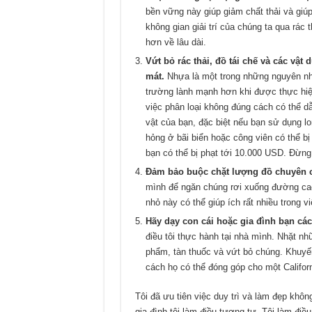
bền vững này giúp giảm chất thải và gi
không gian giải trí của chúng ta qua rác 
hơn về lâu dài.
Vứt bỏ rác thải, đồ tái chế và các vậ
mát.
Nhựa là một trong những nguyên nhâ
trường lành mạnh hơn khi được thực hiện
việc phân loại không đúng cách có thể dẫ
vật của bạn, đặc biệt nếu bạn sử dụng l
hỏng ở bãi biển hoặc công viên có thể bị
bạn có thể bị phạt tới 10.000 USD. Đừ
Đảm
bảo buộc chặt lượng đồ chuyên 
mình để ngăn chúng rơi xuống đường cao
nhỏ này có thể giúp ích rất nhiều trong 
Hãy dạy con cái hoặc gia đình bạn các
điều tôi thực hành tại nhà mình. Nhặt nh
phẩm, tàn thuốc và vứt bỏ chúng. Khuyế
cách họ có thể đóng góp cho một Califor
Tôi đã ưu tiên việc duy trì và làm đẹp khô
gia đình tôi làm điều tương tự. Tôi làm điều