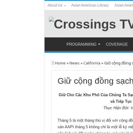
About Us
Asian American Library
Asian Amer
PROGRAMMING
COVERAGE
Home
»
News
»
California
»
Giữ cộng đồng 
Giữ cộng đồng sạc
Giữ Cho Các Khu Phố Của Chúng Ta Sạc
và Tiếp Tục
Thực Hiện Bởi: 
Tháng 5 là một tháng thú vị đối với cộng 
sản AAPI tháng 5 không chỉ là một lễ kỷ ni