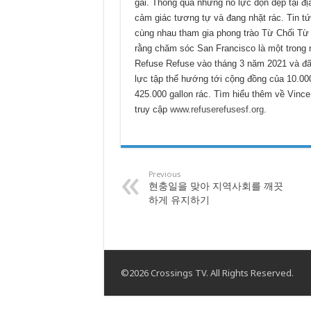
gái. Thông qua những nỗ lực dọn dẹp tại đ
cảm giác tương tự và đang nhặt rác. Tin tứ
cùng nhau tham gia phong trào Từ Chối Từ 
rằng chăm sóc San Francisco là một trong
Refuse Refuse vào tháng 3 năm 2021 và đã
lực tập thể hướng tới cộng đồng của 10.00
425.000 gallon rác. Tìm hiểu thêm về Vinc
truy cập
www.refuserefusesf.org
.
Previous
현충일을 맞아 지역사회를 깨끗
하게 유지하기
©2026 Crossings TV. All Rights Reserved.