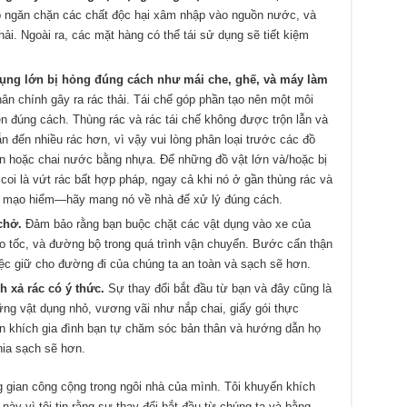
úp ngăn chặn các chất độc hại xâm nhập vào nguồn nước, và
thải. Ngoài ra, các mặt hàng có thể tái sử dụng sẽ tiết kiệm
t dụng lớn bị hỏng đúng cách như mái che, ghế
,
và máy làm
n chính gây ra rác thải. Tái chế góp phần tạo nên một môi
 đúng cách. Thùng rác và rác tái chế không được trộn lẫn và
n đến nhiều rác hơn, vì vậy vui lòng phân loại trước các đồ
on hoặc chai nước bằng nhựa. Để những đồ vật lớn và/hoặc bị
 coi là vứt rác bất hợp pháp, ngay cả khi nó ở gần thùng rác và
ng mạo hiểm—hãy mang nó về nhà để xử lý đúng cách.
chở
.
Đảm bảo rằng bạn buộc chặt các vật dụng vào xe của
 tốc, và đường bộ trong quá trình vận chuyển. Bước cẩn thận
việc giữ cho đường đi của chúng ta an toàn và sạch sẽ hơn.
h xả rác có ý thức.
Sự thay đổi bắt đầu từ bạn và đây cũng là
ững vật dụng nhỏ, vương vãi như nắp chai, giấy gói thực
n khích gia đình bạn tự chăm sóc bản thân và hướng dẫn họ
nia sạch sẽ hơn.
ng gian công cộng trong ngôi nhà của mình. Tôi khuyến khích
 này vì tôi tin rằng sự thay đổi bắt đầu từ chúng ta và bằng