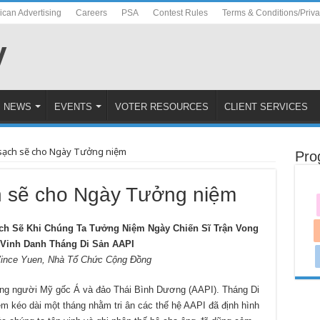
ican Advertising
Careers
PSA
Contest Rules
Terms & Conditions/Priv
NEWS
EVENTS
VOTER RESOURCES
CLIENT SERVICES
sạch sẽ cho Ngày Tưởng niệm
Pro
h sẽ cho Ngày Tưởng niệm
h Sẽ Khi Chúng Ta Tưởng Niệm Ngày Chiến Sĩ Trận Vong
 Vinh Danh Tháng Di Sản AAPI
Vince Yuen, Nhà Tổ Chức Cộng Đồng
đồng người Mỹ gốc Á và đảo Thái Bình Dương (AAPI). Tháng Di
ệm kéo dài một tháng nhằm tri ân các thế hệ AAPI đã định hình