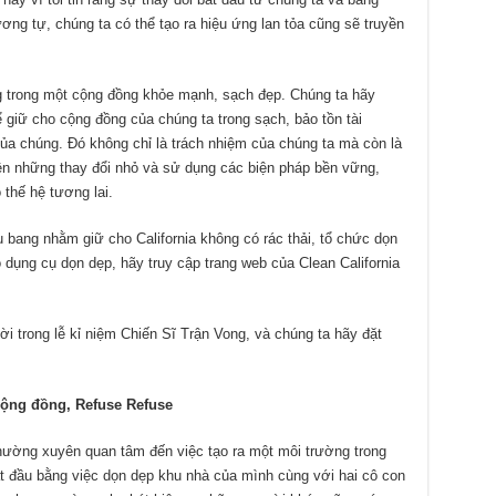
ơng tự, chúng ta có thể tạo ra hiệu ứng lan tỏa cũng sẽ truyền
 trong một cộng đồng khỏe mạnh, sạch đẹp. Chúng ta hãy
ể giữ cho cộng đồng của chúng ta trong sạch, bảo tồn tài
ủa chúng. Đó không chỉ là trách nhiệm của chúng ta mà còn là
ện những thay đổi nhỏ và sử dụng các biện pháp bền vững,
 thế hệ tương lai.
 bang nhằm giữ cho California không có rác thải, tổ chức dọn
dụng cụ dọn dẹp, hãy truy cập trang web của Clean California
ời trong lễ kỉ niệm Chiến Sĩ Trận Vong, và chúng ta hãy đặt
cộng đồng, Refuse Refuse
thường xuyên quan tâm đến việc tạo ra một môi trường trong
ắt đầu bằng việc dọn dẹp khu nhà của mình cùng với hai cô con