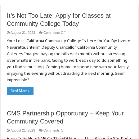
It’s Not Too Late, Apply for Classes at
Community College Today
on
August 21, 2023
Comments Off
It’s
Your Local California Community College Is Here for You By: Lizette
Not
Too
Navarette, Interim Deputy Chancellor, California Community
Late,
Apply
Colleges Imagine paying the bills each month without stressing
for
Classes
over what’s in the bank. Going to work each day to do something
at
you find stimulating. Coming home to spend time with your family,
Community
College
enjoying the evening without dreading the next morning. Seem
Today
impossible? …
Read More »
CMS Partnership Opportunity – Keep Your
Community Covered
on
August 21, 2023
Comments Off
CMS
Hàng Triệu Người Mỹ Có Thể Mất Medicaid hay Bảo Hiểm Sức Khỏe
Partnership