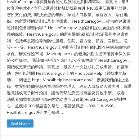
HealthCare.gov購買健康保險可以獲得更多財務幫助。 事實上，每 5
位客戶中就有4位可以通過財務幫助找到每月 $10 或更低費用的計劃。
您所支付的費用取決於您的年齡、家庭人口數量、家庭收入、居住地
點、您所選擇的計劃以及其他因素。 HealthCare.gov 上提供的健康保
險計劃包含哪些內容？ HealthCare.gov 上的計劃提供廣泛的福利和全
面的保障。HealthCare.gov上的所有醫療保險計劃都涵蓋基本健康福
利，包括年度體檢等預防性服務、住院、處方藥、節育、看醫生、急
診⋯⋯ 等。HealthCare.gov 上的所有計劃均不能以既存疾病為由拒絕
承保。醫療保險市場（Marketplace）的健康計劃由提供優質承保的保
險公司提供。 我該如何申請？ 您可以安坐家中訪問 HealthCare.gov，
開始或更新您的申請。事實上，很多人一次就成功完成申請。 如需幫
助，您可以訪問 HealthCare.gov 上的 Find Local Help（尋找本地幫
助），網址是 https://localhelp.healthcare.gov/，搜索我們的線上名
錄，並安排時間與您所在地區的代理人、經紀人或協助人員面談，或通
過電話或電子郵件洽談，讓他們幫助您完成申請及其他手續。 或者，
消費者如需要填寫申請表的協助也可以致電 HealthCare.gov 呼叫中
心，並獲得 200 種語言的幫助，電話號碼是 1-800-318-2596。
HealthCare.gov呼叫中心每週 …
Read More »