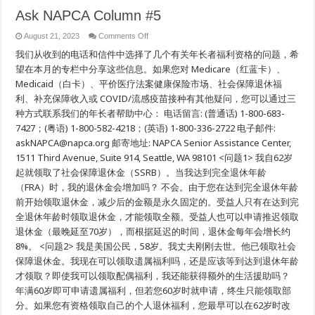
Ask NAPCA Column #5
on
August 21, 2023
Comments Off
Ask
我们从收到的电话和信件中选择了几个有关年长者福利资格的问题，希
NAPCA
Column
望在本月的专栏中分享这些信息。如果您对 Medicare（红蓝卡）、
#5
Medicaid（白卡）、平价医疗法案健康保险市场、社会保障退休福
利、补充保障收入或 COVID/流感疫苗接种有其他疑问，您可以通过三
种方式联系我们的年长者帮助中心： 电话留言: (普通话) 1-800-683-
7427；(粤语) 1-800-582-4218；(英语) 1-800-336-2722 电子邮件:
askNAPCA@napca.org 邮寄地址: NAPCA Senior Assistance Center,
1511 Third Avenue, Suite 914, Seattle, WA 98101 <问题1> 我自62岁
起就领取了社会保障退休金（SSRB）。当我达到完全退休年龄
（FRA）时，我的退休金会增加吗？ 不会。由于您在达到完全退休年龄
前开始领取退休金，减少后的金额是永久固定的。受益人只有在达到完
全退休年龄时领取退休金，才能领取全额。受益人也可以申请推迟领取
退休金（最晚延至70岁），而根据延迟的时间，退休金每年会增长约
8%。 <问题2> 我是美国公民，58岁。我丈夫刚刚去世。他已领取社会
保障退休金。我现在可以领取遗属福利吗，还是应该等到达到退休年龄
才领取？即使我可以领取配偶福利，我还能获得额外的生活援助吗？
年满60岁即可申请遗属福利，但若您60岁时就申请，终生只能领取部
分。如果您有资格领取自己的个人退休福利，您最早可以在62岁时改