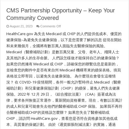
CMS Partnership Opportunity – Keep Your
Community Covered
on
August 21, 2023
Comments Off
CMS
HealthCare.gov 為失去 Medicaid 或 CHIP 的人們提供低成本、優質的
Partnership
Opportunity
健康保險–為避免失去健康保險，以下是您需要了解的訊息 從現在開始
–
Keep
和未來幾個月，全國將有數百萬人面臨失去醫療保險的風險。
Your
Community
Medicaid（醫療補助計劃）是數百萬兒童、父母、老年人、殘障人士
Covered
及其他許多人的生存命脈。 人們該怎樣做才能保持自己的健康保險？
如果您仍然擁有 Medicaid 或 CHIP，請確保您的聯繫信息是最新的，
並檢查您的郵件中是否有來自州 Medicaid 機構寄來的續保表格。填寫
表格並立即寄回，以避免失去健康保險。 為什麼現在會發生這種情
況？ 在 COVID-19 疫情期間，各州一般允許暫時停止 Medicaid（醫療
補助計劃）和兒童健康保險計劃（CHIP）的續保，避免人們失去健康
保險。2022 年 12 月 29 日，《綜合撥款法案》（CAA）簽署成為法
律，要求各州恢復正常運作，重新開始資格審查。現在，有數以百萬計
的成人和兒童可能會失去他們的醫療補助或 CHIP 保險。 如果我不再符
合醫療補助或CHIP的資格該怎麼辦？ 如果您失去了醫療補助或
CHIP，請訪問 HealthCare.gov，查看您是否符合資格參加其他低成
本、高質量的保健計劃。 由於《通貨膨脹削減法案》的實施，通過