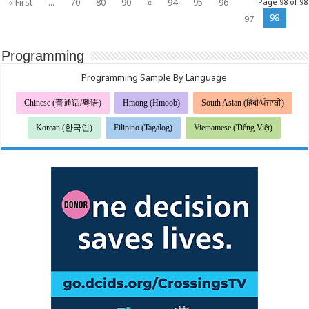
« First
...
70
80
90
«
94
95
96
Page 98 of 98
98
97
Programming
Programming Sample By Language
Chinese (普通话/粤语)
Hmong (Hmoob)
South Asian (हिंदी/ਪੰਜਾਬੀ)
Korean (한국인)
Filipino (Tagalog)
Vietnamese (Tiếng Việt)