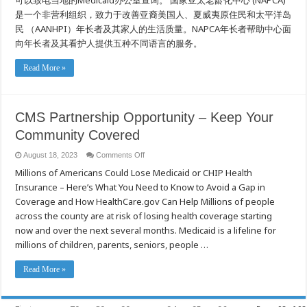
可以致电当地的Medicaid办公室查询。 国家亚太老龄化中心 (NAPCA)
是一个非营利组织，致力于改善亚裔美国人、夏威夷原住民和太平洋岛
民 （AANHPI）年长者及其家人的生活质量。NAPCA年长者帮助中心面
向年长者及其看护人提供五种不同语言的服务。
Read More »
CMS Partnership Opportunity – Keep Your
Community Covered
on
August 18, 2023
Comments Off
CMS
Millions of Americans Could Lose Medicaid or CHIP Health
Partnership
Opportunity
Insurance – Here’s What You Need to Know to Avoid a Gap in
–
Keep
Coverage and How HealthCare.gov Can Help Millions of people
Your
Community
across the county are at risk of losing health coverage starting
Covered
now and over the next several months. Medicaid is a lifeline for
millions of children, parents, seniors, people …
Read More »