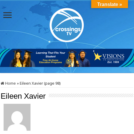
Translate »
Home
»
Eileen Xavier (page 98)
Eileen Xavier