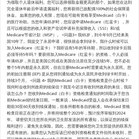
为领取个人退休福利。您可以选择领取金额更高的那个。如果您在达到
完全退休年龄后申请遗属福利，您将获得已故配偶100%的社会保障退
休金。 如果您的收入有限，您现在可能有资格享受Medicaid（白卡）
的医疗补助。当您年满65岁时，您应该申请Medicare（红蓝卡），并
且可以根据您的收入和资产尝试申请补充保障收入（SSI）和/或
Medicare节省计划（MSP）。 <问题3> 我65岁，到今年9月已经来美
国10年了。我提交了永居申请，很快就会拿到绿卡。我什么时候可以
加入Medicare（红蓝卡）？我听说有5年的等待期，所以收到绿卡后我
必须等待5年吗？ 要获得加入Medicare（红蓝卡）的资格，个人必须
年满65岁，并且是美国公民或在美国合法居住至少连续5年。您不必在
整个5年内都是永久居民，但在注册Medicare时需要成为永久居民。您
的初始注册期 (IEP) 是从您得到通知成为永久居民并收到绿卡时开始，
持续3个月。 <问题 4> 我的Medicaid（白卡）资格检查是什么时候？
我何时会收到州政府的续保信？我至今还没有收到州政府的来信，我应
该怎么办？ 您收到Medicaid（白卡）资格检查通知的时间取决于您当
前Medicaid的结束日期。一般来说，Medicaid受益人会在承保结束日
期前30至60天收到续保通知，但各州都有各自的标准。Medicaid 资格
检查目前正在进行中，并将持续整个2023年，预计按序审核到2024
年。 请密切关注您所在州的卫生部发送的所有通知，以保证您的续保
顺利进行，避免失去保险。因此，您需要确保您向卫生部提供的联系方
式是有效的。如果您认为您应该已经收到资格检查文件但尚未收到，您