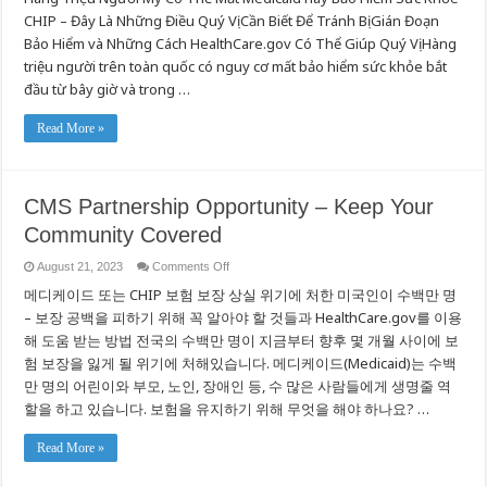
Opportunity
CHIP – Đây Là Những Điều Quý Vị Cần Biết Để Tránh Bị Gián Đoạn
–
Keep
Bảo Hiểm và Những Cách HealthCare.gov Có Thể Giúp Quý Vị Hàng
Your
Community
triệu người trên toàn quốc có nguy cơ mất bảo hiểm sức khỏe bắt
Covered
đầu từ bây giờ và trong …
Read More »
CMS Partnership Opportunity – Keep Your
Community Covered
on
August 21, 2023
Comments Off
CMS
메디케이드 또는 CHIP 보험 보장 상실 위기에 처한 미국인이 수백만 명
Partnership
Opportunity
– 보장 공백을 피하기 위해 꼭 알아야 할 것들과 HealthCare.gov를 이용
–
Keep
해 도움 받는 방법 전국의 수백만 명이 지금부터 향후 몇 개월 사이에 보
Your
Community
험 보장을 잃게 될 위기에 처해있습니다. 메디케이드(Medicaid)는 수백
Covered
만 명의 어린이와 부모, 노인, 장애인 등, 수 많은 사람들에게 생명줄 역
할을 하고 있습니다. 보험을 유지하기 위해 무엇을 해야 하나요? …
Read More »