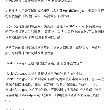
如果我不再符合醫療補助或CHIP的資格該怎麼辦？
如果您失去了醫療補助或 CHIP，請訪問 HealthCare.gov，查看您是否
符合資格參加其他低成本、高質量的保健計劃。
由於《通貨膨脹削減法案》的實施，通過 HealthCare.gov購買健康保
險可以獲得更多財務幫助。 事實上，每 5 位客戶中就有4位可以通過財
務幫助找到每月 $10 或更低費用的計劃。
您所支付的費用取決於您的年齡、家庭人口數量、家庭收入、居住地
點、您所選擇的計劃以及其他因素。
HealthCare.gov 上提供的健康保險計劃包含哪些內容？
HealthCare.gov 上的計劃提供廣泛的福利和全面的保障。
HealthCare.gov上的所有醫療保險計劃都涵蓋基本健康福利，包括年度
體檢等預防性服務、住院、處方藥、節育、看醫生、急診⋯⋯ 等。
HealthCare.gov 上的所有計劃均不能以既存疾病為由拒絕承保。醫療
保險市場（Marketplace）的健康計劃由提供優質承保的保險公司提
供。