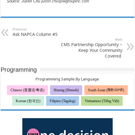
Source:
Justin Chu
justin.chu@iwgroupinc.com
Previous
Ask NAPCA Column #5
Next
CMS Partnership Opportunity –
Keep Your Community
Covered
Programming
Programming Sample By Language
Chinese (普通话/粤语)
Hmong (Hmoob)
South Asian (हिंदी/ਪੰਜਾਬੀ)
Korean (한국인)
Filipino (Tagalog)
Vietnamese (Tiếng Việt)