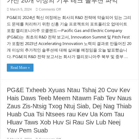
가진 20개 이상의 기후 테크 솔루션 파악
ਪਛਾਣ
ਕੀਤੀ
ਹੈ
on
March 5, 2024
Comments Off
PG&E,
PG&E의 2024년 혁신 여정에는 회사의 R&D 전략에 약술되어 있는 그리
청
정
드 문제를 처리하기 위한 신흥 기술 프로젝트의 포트폴리오 업데이트
에
포함 캘리포니아주 오클랜드—Pacific Gas and Electric Company
너
지
(PG&E)는 최초의 R&D 전략 보고서, Innovation Summit 및 Pitch Fest
의
가 포함된 2023년 Accelerating Innovation 노력의 결과로 만들어진 20
미
개 이상의 추가적인 솔루션에 대해 살펴볼 예정임을 오늘 발표했습니
래
를
다. PG&E의 R&D 전략 보고서는 회사가 캘리포니아주 북부 및 중부 …
달
성
Read More »
할
목
표
를
가
PG&E Txheeb Xyuas Ntau Tshaj 20 Cov Kev
진
20
Hais Daws Teeb Meem Ntawm Fab Tev Naus
개
이
Zaus Zis-Ntsig Txog Ntuj Siab, Dej Nag Thiab
상
Huab Cua Tsi Ntsees rau Kev Ua Kom Tau
의
기
Hluav Taws Xob Huv Si Rau Siv Lub Neej
후
테
Yav Pem Suab
크
솔