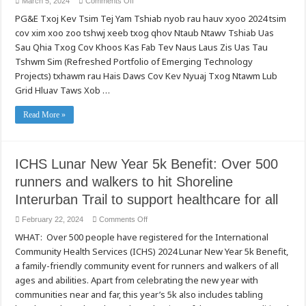
on
March 5, 2024
Comments Off
루
PG&E
션
PG&E Txoj Kev Tsim Tej Yam Tshiab nyob rau hauv xyoo 2024 tsim
Txheeb
Xyuas
파
cov xim xoo zoo tshwj xeeb txog qhov Ntaub Ntawv Tshiab Uas
Ntau
악
Tshaj
Sau Qhia Txog Cov Khoos Kas Fab Tev Naus Laus Zis Uas Tau
20
Cov
Tshwm Sim (Refreshed Portfolio of Emerging Technology
Kev
Projects) txhawm rau Hais Daws Cov Kev Nyuaj Txog Ntawm Lub
Hais
Daws
Grid Hluav Taws Xob …
Teeb
Meem
Ntawm
Read More »
Fab
Tev
Naus
Zaus
Zis-
Ntsig
ICHS Lunar New Year 5k Benefit: Over 500
Txog
Ntuj
runners and walkers to hit Shoreline
Siab,
Dej
Interurban Trail to support healthcare for all
Nag
Thiab
Huab
on
February 22, 2024
Comments Off
Cua
ICHS
Tsi
WHAT: Over 500 people have registered for the International
Lunar
Ntsees
New
rau
Community Health Services (ICHS) 2024 Lunar New Year 5k Benefit,
Year
Kev
5k
Ua
a family-friendly community event for runners and walkers of all
Benefit:
Kom
Over
ages and abilities. Apart from celebrating the new year with
Tau
500
Hluav
communities near and far, this year’s 5k also includes tabling
runners
Taws
and
Xob