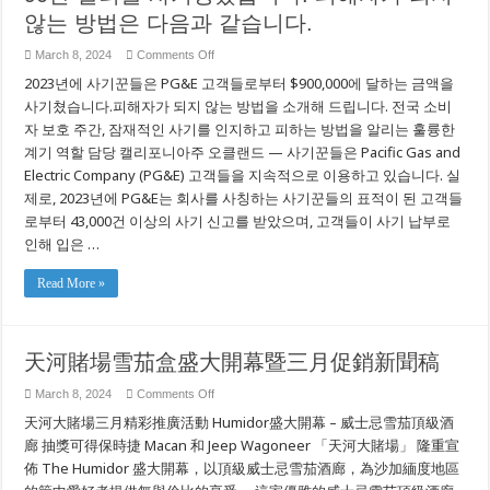
않는 방법은 다음과 같습니다.
on
March 8, 2024
Comments Off
사
2023년에 사기꾼들은 PG&E 고객들로부터 $900,000에 달하는 금액을
기
꾼
사기쳤습니다.피해자가 되지 않는 방법을 소개해 드립니다. 전국 소비
들
자 보호 주간, 잠재적인 사기를 인지하고 피하는 방법을 알리는 훌륭한
은
계기 역할 담당 캘리포니아주 오클랜드 — 사기꾼들은 Pacific Gas and
2023
년
Electric Company (PG&E) 고객들을 지속적으로 이용하고 있습니다. 실
에
제로, 2023년에 PG&E는 회사를 사칭하는 사기꾼들의 표적이 된 고객들
PG&E
고
로부터 43,000건 이상의 사기 신고를 받았으며, 고객들이 사기 납부로
객
인해 입은 …
으
로
부
Read More »
터
약
90
만
달
天河賭場雪茄盒盛大開幕暨三月促銷新聞稿
러
를
on
March 8, 2024
Comments Off
사
天
天河大賭場三月精彩推廣活動 Humidor盛大開幕 – 威士忌雪茄頂級酒
기
河
당
賭
廊 抽獎可得保時捷 Macan 和 Jeep Wagoneer 「天河大賭場」 隆重宣
했
場
佈 The Humidor 盛大開幕，以頂級威士忌雪茄酒廊，為沙加緬度地區
습
雪
니
茄