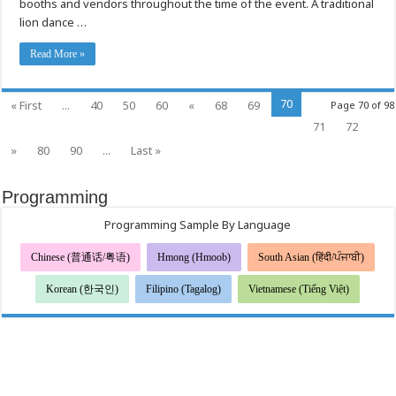
booths and vendors throughout the time of the event. A traditional
walkers
Huv
to
Si
lion dance …
hit
Rau
Shoreline
Siv
Interurban
Lub
Read More »
Trail
Neej
to
Yav
support
Pem
healthcare
Suab
for
70
« First
...
40
50
60
«
68
69
Page 70 of 98
all
71
72
»
80
90
...
Last »
Programming
Programming Sample By Language
Chinese (普通话/粤语)
Hmong (Hmoob)
South Asian (हिंदी/ਪੰਜਾਬੀ)
Korean (한국인)
Filipino (Tagalog)
Vietnamese (Tiếng Việt)