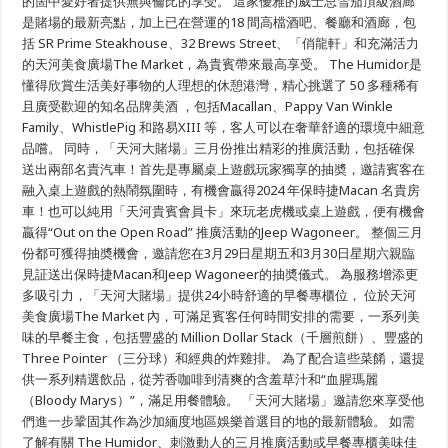
的箇中愛好者提供無與倫比的享受。 這家優雅的威士忌雪茄頂級酒廊
다.
盒
是賭場的最新亮點，加上已在營運的18 間高檔酒吧、餐廳和酒廊，包
피
盛
括 SR Prime Steakhouse、32 Brews Street、「俏龍軒」和充滿活力
해
大
자
開
的天河美食廣場The Market，為貴賓帶來最高享受。 The Humidor是
가
幕
懂得欣賞生活美好事物的人理想的休憩港灣，精心挑選了 50 多種稀有
되
暨
지
且廣受歡迎的知名品牌美酒 ，包括Macallan、Pappy Van Winkle
三
않
月
Family、WhistlePig 和路易XIII 等，客人可以在奢華舒適的環境中細意
는
促
品嚐。 同時，「天河大賭場」三月份推出精彩的推廣活動，包括確保
방
銷
법
新
送出兩部名貴汽車！首先是專屬桌上遊戲玩家獨享的抽奬，邀請賓客在
은
聞
融入桌上遊戲的熱鬧氛圍時，有機會贏得2024 年保時捷Macan 名貴房
다
稿
음
車！也可以純用「天河貴賓會員卡」來玩老虎機或桌上遊戲，便有機會
과
贏得“Out on the Open Road” 推廣活動的Jeep Wagoneer。 整個三月
같
份都可獲得抽奬機會，邀請您在3月29日星期五和3月30日星期六親臨
습
니
見証送出保時捷Macan和Jeep Wagoneer的抽奬儀式。 為服務增添更
다.
多吸引力，「天河大賭場」提供24小時舒適的早餐專櫃位， 位於天河
美食廣場The Market 內，可滿足賓客任何時間安排的需要，一系列美
味的早餐主食，包括豐盛的 Million Dollar Stack（千層煎餅）、豐盛的
Three Pointer （三分球）和經典的炸雞排。 為了配合這些菜餚，還提
供一系列精選飲品，從芳香咖啡到清爽的含羞草汁和“血腥瑪麗
（Bloody Marys）”，滿足用餐體驗。 「天河大賭場」邀請您來享受他
們進一步鞏固其作為沙加緬度地區娛樂首選目的地的最新體驗。 如需
了解有關 The Humidor、刺激動人的三月推廣活動或早餐專櫃美味佳