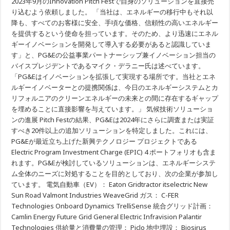
2023年9月のInnovation Pitch Festで自身のソリューションを直接売
技
り込むよう依頼しました。 「当社は、エネルギーの移行中もそれ以
術
降も、すべてのお客様に安全、手頃な価格、信頼性の高いエネルギー
ソ
リ
を提供するという使命を担っています。そのため、より迅速にエネル
ュ
ギーイノベーションを開発して導入する必要があると認識していま
ー
シ
す」と、PG&Eの公益事業パートナーシップ兼イノベーション担当の
ョ
バイスプレジデントであるマイク・デラニー氏は述べています。
ン
「PG&Eはイノベーションを拡張して実現する場所です。当社とエネ
を
特
ルギーイノベーターとの提携関係は、今日のエネルギーシステムとカ
定
リフォルニアのクリーンエネルギーの未来との間に存在するギャップ
を埋めることに直接影響を与えています。」 気候技術ソリューショ
ンの進展 Pitch Festの結果、PG&Eは2024年にさらに調査または実証
すべき20件以上の追加ソリューションを特定しました。これには、
PG&Eが最近立ち上げた新興テクノロジー プロジェクトである
Electric Program Investment Charge (EPIC) 4 ポートフォリオも含ま
れます。PG&Eが検討しているソリューションは、エネルギーシステ
ム全体のニーズに対処することを目的としており、次の企業が参加し
ています。 電気自動車（EV）： Eaton Gridtractor itselectric New
Sun Road Valmont Industries WeaveGrid ガス： C-FER
Technologies Onboard Dynamics TrelliSense 統合グリッド計画：
Camlin Energy Future Grid General Electric Infravision Palantir
Technologies 供給量と消費量の管理： Piclo 地中埋設： Biosirus