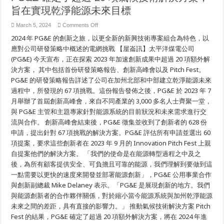
旨在實現乾淨能源未來目標
on
March 5, 2024
Comments Off
PG&E
2024 年 PG&E 的創新之旅，以更全新的新興技術專案組合為特色，以
確
定
應對公司研發策略中概述的電網挑戰 【屋崙訊】太平洋煤電公司
了
(PG&E) 今天宣布，正在探索 2023 年加速創新成果中超過 20 項額外解
超
過
決方案， 其中包括首份研發策略報告、創新高峰會以及 Pitch Fest。
20
PG&E 的研發策略報告詳述了公司在加州北部和中部建立乾淨能源未來
項
氣
過程中，所發現的 67 項挑戰。這份報告發佈之後，PG&E 於 2023 年 7
候
月舉辦了首屆創新高峰會，來自不同產業的 3,000 多名人士齊聚一堂，
技
與 PG&E 主管和主題專家針對能源系統的目前狀況和未來需求進行交
術
解
流與合作。 創新高峰會結束後，PG&E 徵集並收到了創新者的 628 份
決
申請，提出針對 67 項挑戰的解決方案。PG&E 評估所有申請並選出 60
方
案，
項提案，要求這些創新者在 2023 年 9 月的 Innovation Pitch Fest 上親
旨
自提案他們的解決方案。 「我們的使命是在能源轉型過程之中及之
在
後，為所有顧客提供安全、可負擔且可靠的能源，我們理解到要做到這
實
現
一點需要以更快的速度來開發並部署能源創新」，PG&E 公用事業合作
乾
與創新副總裁 Mike Delaney 表示。「PG&E 是展現創新的地方。我們
淨
能
與能源創新者的合作夥伴關係，對於縮小當今能源系統與加州乾淨能源
源
未來之間的差距，具有直接的影響力。」 推動氣候技術解決方案 Pitch
未
Fest 的結果，PG&E 確定了超過 20 項額外解決方案，將在 2024 年進
來
目