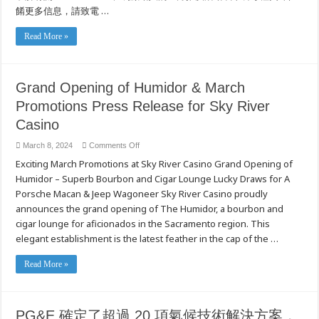
餚更多信息，請致電 …
Read More »
Grand Opening of Humidor & March
Promotions Press Release for Sky River
Casino
on
March 8, 2024
Comments Off
Grand
Exciting March Promotions at Sky River Casino Grand Opening of
Opening
of
Humidor – Superb Bourbon and Cigar Lounge Lucky Draws for A
Humidor
&
Porsche Macan & Jeep Wagoneer Sky River Casino proudly
March
Promotions
announces the grand opening of The Humidor, a bourbon and
Press
cigar lounge for aficionados in the Sacramento region. This
Release
for
elegant establishment is the latest feather in the cap of the …
Sky
River
Casino
Read More »
PG&E 確定了超過 20 項氣候技術解決方案，