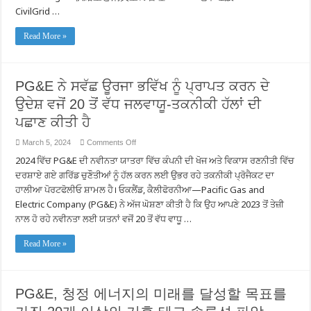
CivilGrid …
Read More »
PG&E ਨੇ ਸਵੱਛ ਊਰਜਾ ਭਵਿੱਖ ਨੂੰ ਪ੍ਰਾਪਤ ਕਰਨ ਦੇ
ਉਦੇਸ਼ ਵਜੋਂ 20 ਤੋਂ ਵੱਧ ਜਲਵਾਯੂ-ਤਕਨੀਕੀ ਹੱਲਾਂ ਦੀ
ਪਛਾਣ ਕੀਤੀ ਹੈ
on
March 5, 2024
Comments Off
PG&E
2024 ਵਿੱਚ PG&E ਦੀ ਨਵੀਨਤਾ ਯਾਤਰਾ ਵਿੱਚ ਕੰਪਨੀ ਦੀ ਖੋਜ ਅਤੇ ਵਿਕਾਸ ਰਣਨੀਤੀ ਵਿੱਚ
ਨੇ
ਸਵੱਛ
ਦਰਸ਼ਾਏ ਗਏ ਗਰਿੱਡ ਚੁਣੌਤੀਆਂ ਨੂੰ ਹੱਲ ਕਰਨ ਲਈ ਉਭਰ ਰਹੇ ਤਕਨੀਕੀ ਪ੍ਰੋਜੈਕਟ ਦਾ
ਊਰਜਾ
ਭਵਿੱਖ
ਹਾਲੀਆ ਪੋਰਟਫੋਲੀਓ ਸ਼ਾਮਲ ਹੈ। ਓਕਲੈਂਡ, ਕੈਲੀਫੋਰਨੀਆ—Pacific Gas and
ਨੂੰ
Electric Company (PG&E) ਨੇ ਅੱਜ ਘੋਸ਼ਣਾ ਕੀਤੀ ਹੈ ਕਿ ਉਹ ਆਪਣੇ 2023 ਤੋਂ ਤੇਜ਼ੀ
ਪ੍ਰਾਪਤ
ਕਰਨ
ਨਾਲ ਹੋ ਰਹੇ ਨਵੀਨਤਾ ਲਈ ਯਤਨਾਂ ਵਜੋਂ 20 ਤੋਂ ਵੱਧ ਵਾਧੂ …
ਦੇ
ਉਦੇਸ਼
ਵਜੋਂ
Read More »
20
ਤੋਂ
ਵੱਧ
ਜਲਵਾਯੂ-
ਤਕਨੀਕੀ
PG&E, 청정 에너지의 미래를 달성할 목표를
ਹੱਲਾਂ
ਦੀ