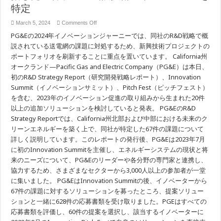
特定
on
March 5, 2024
Comments Off
PG&E、
PG&Eの2024年イノベーションジャーニーでは、同社のR&D戦略で概
未
来
説されている送電網の課題に対処するため、新興技術プロジェクトの
の
ポートフォリオを刷新することに重点を置いています。 California州
ク
オークランド—Pacific Gas and Electric Company（PG&E）は本日、
リ
ー
初のR&D Strategy Report（研究開発戦略レポート）、Innovation
ン
Summit（イノベーションサミット）、Pitch Fest（ピッチフェスト）
エ
ネ
を含む、2023年のイノベーション促進の取り組みから生まれた20件
ル
以上の追加ソリューションを検討していると発表。 PG&EのR&D
ギ
Strategy Reportでは、California州北部および中部における未来のク
ー
実
リーンエネルギーを築く上で、同社が特定した67件の課題について
現
詳しく説明しています。このレポートの発行後、PG&Eは2023年7月
を
目
に初のInnovation Summitを主催し、エネルギーシステムの現状と将
指
来のニーズについて、PG&Eのリーダーや各分野の専門家と連携し、
し
協力するため、さまざまなセクターから3,000人以上の参加者が一堂
た
20
に集いました。 PG&EはInnovation Summitの後、イノベーターから
件
67件の課題に対するソリューションを募ったところ、提案ソリュー
以
上
ションと一緒に628件の応募書類を受け取りました。PGEはすべての
の
応募書類を評価し、60件の提案を選択し、該当するイノベーターに
気
候