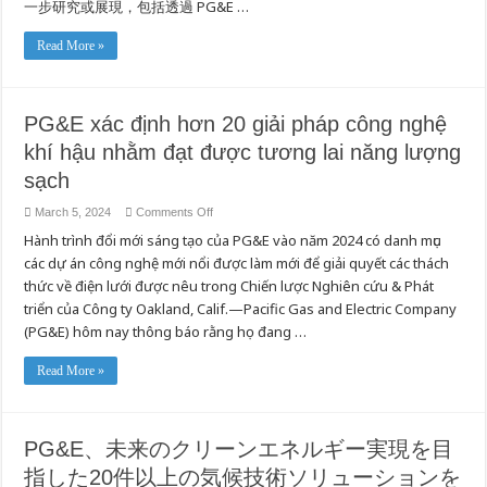
一步研究或展現，包括透過 PG&E …
標
Read More »
PG&E xác định hơn 20 giải pháp công nghệ
khí hậu nhằm đạt được tương lai năng lượng
sạch
on
March 5, 2024
Comments Off
PG&E
Hành trình đổi mới sáng tạo của PG&E vào năm 2024 có danh mục
xác
định
các dự án công nghệ mới nổi được làm mới để giải quyết các thách
hơn
20
thức về điện lưới được nêu trong Chiến lược Nghiên cứu & Phát
giải
pháp
triển của Công ty Oakland, Calif.—Pacific Gas and Electric Company
công
(PG&E) hôm nay thông báo rằng họ đang …
nghệ
khí
hậu
nhằm
Read More »
đạt
được
tương
lai
năng
PG&E、未来のクリーンエネルギー実現を目
lượng
sạch
指した20件以上の気候技術ソリューションを