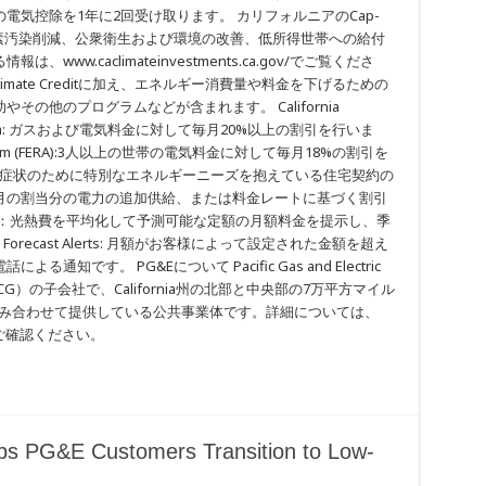
気控除を1年に2回受け取ります。 カリフォルニアのCap-
う炭素汚染削減、公衆衛生および環境の改善、低所得世帯への給付
w.caclimateinvestments.ca.gov/でご覧くださ
a Climate Creditに加え、エネルギー消費量や料金を下げるための
の他のプログラムなどが含まれます。 California
ARE) Program: ガスおよび電気料金に対して毎月20%以上の割引を行いま
nce Program (FERA):3人以上の世帯の電気料金に対して毎月18%の割引を
 特定の医学的症状のために特別なエネルギーニーズを抱えている住宅契約の
月の割当分の電力の追加供給、または料金レートに基づく割引
求：光熱費を平均化して予測可能な定額の月額料金を提示し、季
orecast Alerts: 月額がお客様によって設定された金額を超え
です。 PG&Eについて Pacific Gas and Electric
SE: PCG）の子会社で、California州の北部と中央部の7万平方マイル
を組み合わせて提供している公共事業体です。詳細については、
してご確認ください。
elps PG&E Customers Transition to Low-