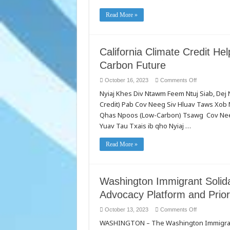
Read More »
California Climate Credit H
Carbon Future
on
October 16, 2023
Comments Off
California
Nyiaj Khes Div Ntawm Feem Ntuj Siab, Dej 
Climate
Credit
Credit) Pab Cov Neeg Siv Hluav Taws Xo
Helps
PG&E
Qhas Npoos (Low-Carbon) Tsawg Cov Nee
Customers
Transition
Yuav Tau Txais ib qho Nyiaj …
to
Low-
Carbon
Read More »
Future
Washington Immigrant Solid
Advocacy Platform and Priori
on
October 13, 2023
Comments Off
Washington
WASHINGTON – The Washington Immigrant S
Immigrant
Solidarity