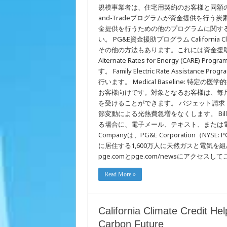
規模事業者は、住宅用契約のお客様と同額の電
and-Tradeプログラムが資金提供を行
金提供を行うための他のプログラムに関する情報は、ww
い。 PG&E資金援助プログラム Californi
その他の方法もあります。これには資金援助やそ
Alternate Rates for Energy (C
す。 Family Electric Rate Assista
行います。 Medical Baseline:
お客様向けです。対象となるお客様は、毎
を受けることができます。 バジェット請
節変動による光熱費急増をなくします。 Bill F
る場合に、電子メール、テキスト、または電話による通知
Companyは、PG&E Corporation（NY
に居住する1,600万人に天然ガスと電気
pge.comとpge.com/newsにアクセス
Read More »
California Climate Credit H
Carbon Future