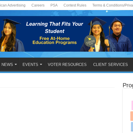
ican Advertising
Careers
PSA
Contest Rules
Terms & Conditions/Priv
NEWS
EVENTS
VOTER RESOURCES
CLIENT SERVICES
Pro