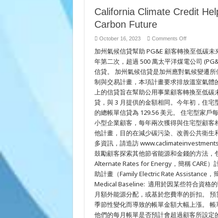
California Climate Credit H
Carbon Future
on
October 16, 2023
Comments Off
California
加州氣候信貸‏幫助 PG&E 顧客轉換至低碳未來 PG&E 住宅型顧客將獲得 38.39 美元的帳單信貸 【屋崙訊】 今
Climate
Credit
年第二次，超過 500 萬太平洋煤電公司 (
Helps
PG&E
信貸。 加州氣候信貸是加州應對氣候變遷所做
Customers
Transition
制與交易計畫，本項計畫要求排放溫室氣體
to
上的信貸旨在幫助公用事業顧客轉換至低碳未來。
Low-
Carbon
貸，與 3 月提供的金額相同。今年初，住宅型天
Future
的總帳單信貸為 129.56 美元。 住宅
小型企業顧客，每年兩次獲得與住宅型顧客
他計畫，目的在減少碳污染、改善公共衛生
多資訊，請造訪 www.caclimateinvest
鼓勵顧客探索其他節省能源和金錢的方法，包括財
Alternate Rates for Energy，簡
助計畫（Family Electric Rate Ass
Medical Baseline: 適用於因某
月額外能源分配，或基於您費率的折扣。 預
季節性變化而導致的帳單金額大幅上漲。 帳
他們的每月帳單是否預計會超過顧客所設定的特定金額