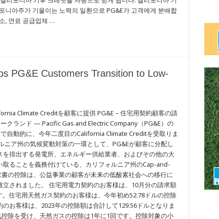
서에 캘리포니아 기후 크레딧을 자동으로 받게 됩니다. 캘리포니아 기
리포니아주가 기울이는 노력의 일환으로 PG&E가 고객에게 분배합
, 연료 공급업체 …
elps PG&E Customers Transition to Low-
nia Climate Creditを顧客に提供 PG&E – 住宅用契約顧客の請
— Pacific Gas and Electric Company（PG&E）の
に、今年二度目のCalifornia Climate Creditを受取りま
itは、カリフォルニア州の気候変動対策の一環として、PG&Eが顧客に分配し
スを排出する発電所、エネルギー供給業者、およびその他の大
ることを義務付けている、カリフォルニア州のCap-and-
請求書の控除は、公益事業の顧客が未来の低酸素社会への移行に
立されました。 住宅用電力契約のお客様は、10月分の請求額
ます。住宅用天然ガス契約のお客様は、今年初め52.78ドルの控除
お客様は、2023年の控除額は合計して129.56ドルとなりま
気控除を受け、天然ガスの控除は1年に1回です。控除対象の小