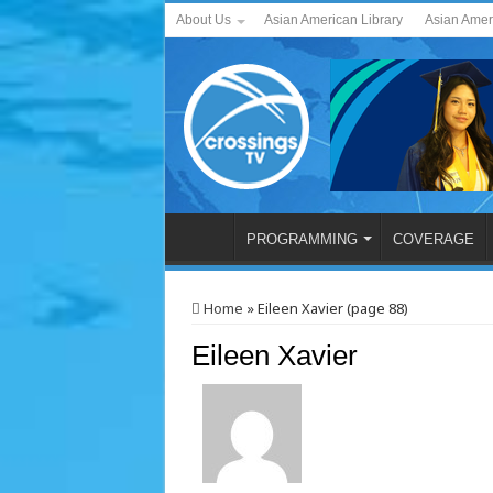
About Us
Asian American Library
Asian Amer
PROGRAMMING
COVERAGE
Home
»
Eileen Xavier (page 88)
Eileen Xavier