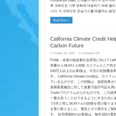
Company(PG&E) 고객들이 에너지 청구
Customers
Transition
후 크레딧은 기후 변화에 대응하기 위해 캘
to
니다. 이 크레딧은 온실가스를 배출하는 발전소
Low-
Carbon
Future
Read More »
California Climate Credit H
Carbon Future
on
October 16, 2023
Comments Off
California
PG&E – 未来の低炭素社会実現に向けてCalifor
Climate
Credit
求書から38.39ドル控除 カリフォルニア州オークランド 
Helps
PG&E
500万人以上のお客様は、今月の光熱費請求で自動的
Customers
Transition
す。 California Climate Cred
to
ているものです。この控除は、温室効果ガ
Low-
Carbon
規模産業施設に対して炭素汚染許可証を買い取
Future
Tradeプログラムからのものです。この
一翼を担うことができるようにするために確
で3月と同じ38.39ドルの控除を受け取り
を受け取りました。電気とガス両方をご契約の
す。 住宅用契約のお客様は、毎年2回の電