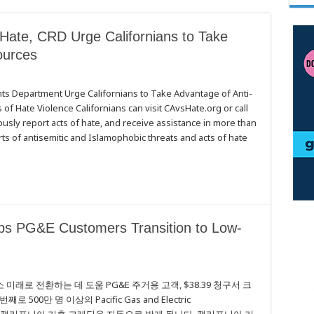
Hate, CRD Urge Californians to Take
ources
ghts Department Urge Californians to Take Advantage of Anti-
f Hate Violence Californians can visit CAvsHate.org or call
ly report acts of hate, and receive assistance in more than
of antisemitic and Islamophobic threats and acts of hate
elps PG&E Customers Transition to Low-
미래로 전환하는 데 도움 PG&E 주거용 고객, $38.39 청구서 크
0만 명 이상의 Pacific Gas and Electric