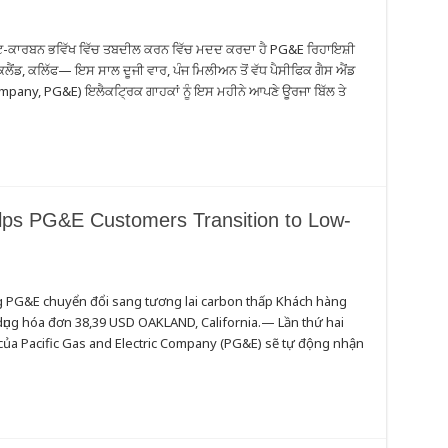
ਘੱਟ-ਕਾਰਬਨ ਭਵਿੱਖ ਵਿੱਚ ਤਬਦੀਲ ਕਰਨ ਵਿੱਚ ਮਦਦ ਕਰਦਾ ਹੈ PG&E ਰਿਹਾਇਸ਼ੀ
 ਓਕਲੈਂਡ, ਕਲਿੱਫ— ਇਸ ਸਾਲ ਦੂਜੀ ਵਾਰ, ਪੰਜ ਮਿਲੀਅਨ ਤੋਂ ਵੱਧ ਪੈਸੀਫਿਕ ਗੈਸ ਐਂਡ
mpany, PG&E) ਇਲੈਕਟ੍ਰਿਕ ਗਾਹਕਾਂ ਨੂੰ ਇਸ ਮਹੀਨੇ ਆਪਣੇ ਊਰਜਾ ਬਿੱਲ ਤੇ
elps PG&E Customers Transition to Low-
ng PG&E chuyển đổi sang tương lai carbon thấp Khách hàng
ụng hóa đơn 38,39 USD OAKLAND, California.— Lần thứ hai
của Pacific Gas and Electric Company (PG&E) sẽ tự động nhận