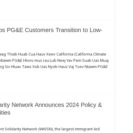
elps PG&E Customers Transition to Low-
Nag Thiab Huab Cua Hauv Xeev California (California Climate
b Ntawm PG&E Hloov mus rau Lub Neej Yav Pem Suab Uas Muaj
g Siv Hluav Taws Xob Uas Nyob Hauv Vaj Tsev Ntawm PG&E
arity Network Announces 2024 Policy &
ties
olidarity Network (WAISN), the largest immigrant-led