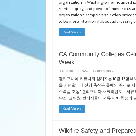
organization in Washington, announced its 
Network
Announces
rights, dignity, and power of immigrants an
2024
Policy
organization’s campaign selection process,
&
to be more intentional about addressing 
Advocacy
Platform
and
Priorities
Read More »
CA Community Colleges Cel
Week
on
October 12, 2023
Comments Off
CA
캘리포니아 커뮤니티 칼리지는10월 16일부터 
Community
Colleges
을 기념합니다 신임 총장은 올해의 주제로 서
Celebrates
Undocument
소속감 조성” 캘리포니아 새크라멘토 – 서류 미비
Student
Action
수진, 교직원, 관리자들이 서류 미비 학생의 
Week
Read More »
Wildfire Safety and Prepar