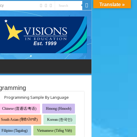
Translate »
acy
gramming
Programming Sample By Language
Chinese (普通话/粤语)
Hmong (Hmoob)
South Asian (हिंदी/ਪੰਜਾਬੀ)
Korean (한국인)
Filipino (Tagalog)
Vietnamese (Tiếng Việt)