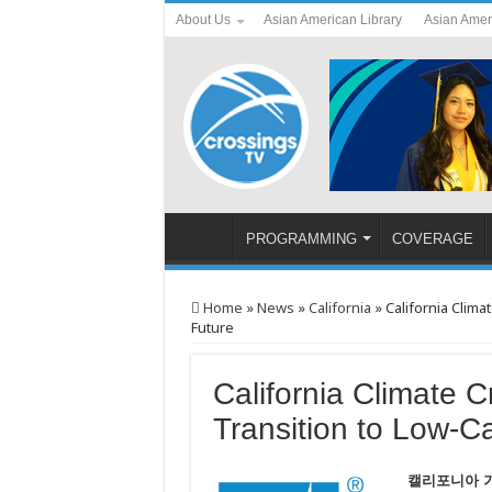
About Us
Asian American Library
Asian Amer
PROGRAMMING
COVERAGE
Home
»
News
»
California
»
California Clim
Future
California Climate 
Transition to Low-C
캘리포니아 기