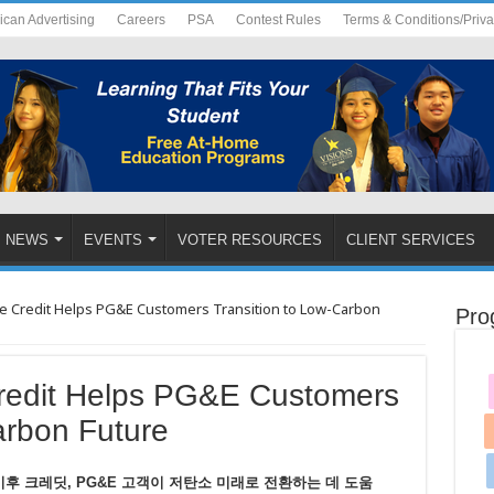
ican Advertising
Careers
PSA
Contest Rules
Terms & Conditions/Priv
NEWS
EVENTS
VOTER RESOURCES
CLIENT SERVICES
ate Credit Helps PG&E Customers Transition to Low-Carbon
Pro
Credit Helps PG&E Customers
arbon Future
후 크레딧, PG&E 고객이 저탄소 미래로 전환하는 데 도움