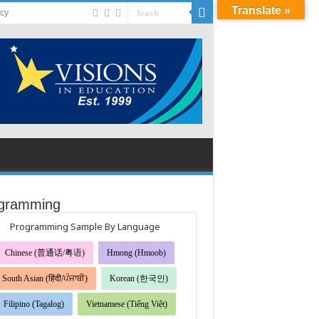
Translate »
acy
gramming
Programming Sample By Language
Chinese (普通话/粤语)
Hmong (Hmoob)
South Asian (हिंदी/ਪੰਜਾਬੀ)
Korean (한국인)
Filipino (Tagalog)
Vietnamese (Tiếng Việt)