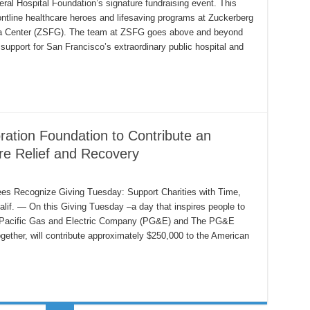
al Hospital Foundation’s signature fundraising event. This
rontline healthcare heroes and lifesaving programs at Zuckerberg
ma Center (ZSFG). The team at ZSFG goes above and beyond
support for San Francisco’s extraordinary public hospital and
tion Foundation to Contribute an
ire Relief and Recovery
 Recognize Giving Tuesday: Support Charities with Time,
. — On this Giving Tuesday –a day that inspires people to
n
y– Pacific Gas and Electric Company (PG&E) and The PG&E
gether, will contribute approximately $250,000 to the American