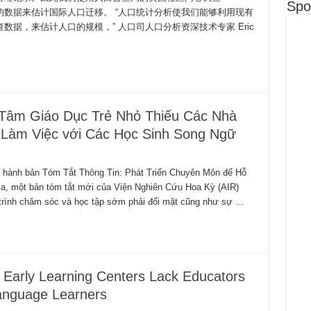
Spo
y) 和其他来源的数据来估计国际人口迁移。 “人口统计分析使我们能够利用现有
据，来估计人口的规模，” 人口司人口分析资深技术专家 Eric
Tâm Giáo Dục Trẻ Nhỏ Thiếu Các Nhà
Làm Việc với Các Học Sinh Song Ngữ
hát hành bản Tóm Tắt Thông Tin: Phát Triển Chuyên Môn để Hỗ
ia, một bản tóm tắt mới của Viện Nghiên Cứu Hoa Kỳ (AIR)
trình chăm sóc và học tập sớm phải đối mặt cũng như sự …
 Early Learning Centers Lack Educators
Language Learners