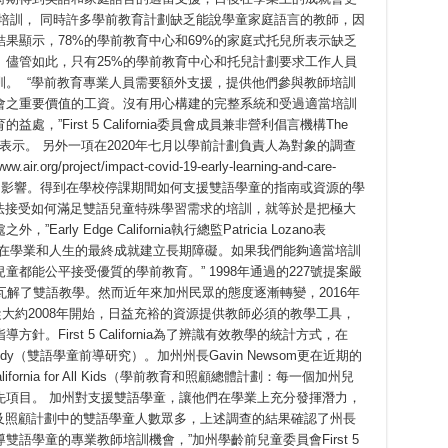
培訓， 同時許多學前教育計劃缺乏能說學童家庭語言的教師，因
果顯示，78%的學前教育中心和69%的家庭式托兒所表示缺乏
。儘管如此，只有25%的學前教育中心和托兒計劃要求工作人員
。 “學前教育專業人員需要額外支援，提供他們參與教師培訓
會之重要價值的工資。沒有用心構建的完整系統和受過適當培訓
”First 5 California委員會成員兼非營利倡言機構The
 E. Alvarez表示。 另外一項在2020年七月以學前計劃負責人為對象的調查
rg/project/impact-covid-19-early-learning-and-care-
照顧造成的影響。得到在學校停課期間如何支援雙語學童的指南或資源的學
法接受如何滿足雙語兒童特殊學習需求的培訓，就等於是把極大
y Edge California執行總監Patricia Lozano表
們在學業和人生的最終成就建立長期障礙。如果我們能夠適當培訓
都能公平接受優質的學前教育。” 1998年通過的227號提案嚴
瓦解了雙語教學。然而近年來加州民眾的態度逐漸轉變，2016年
從大約2008年開始，日益充裕的資源提供教師必須的教學工具，
First 5 California為了辨識有效教學的統計方式，在
Pilot Study（雙語學童前導研究）。加州州長Gavin Newsom更在近期的
 Care: California for All Kids（學前教育和照顧總體計劃：每一個加州兒
先項目。 加州對支援雙語學童，讓他們在學業上充分發揮潛力，
及照顧計劃中的雙語學童人數眾多，上述調查的結果確認了州長
語學童的專業教師培訓機會，”加州學齡前兒童委員會First 5