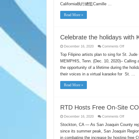
California執行總監Camille …
Read More »
Celebrate the holidays with 
on
December 16, 2020
Comments Off
Celebrate
the
Top Filipino artists plan to sing for St. Ju
holidays
MEMPHIS, Tenn. (Dec. 10, 2020)– Calling all
with
Karaoke
the opportunity of a lifetime during the holid
for
St.
their voices in a virtual karaoke for St. …
Jude
on
Dec.
Read More »
21
RTD Hosts Free On-Site CO
on
December 16, 2020
Comments Off
RTD
Hosts
Stockton, CA — As San Joaquin County repo
Free
since its summer peak, San Joaquin Regiona
On-
Site
in combating the increase by hosting free 
COVID-