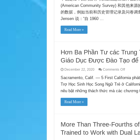
(American Community Surve
的数据，例如当前和历史管理记录及问卷调查数
Jensen 说：“自 1960 …
Read More »
Hơn Ba Phần Tư các Trung 
Giáo Dục Được Đào Tạo để 
on
December 22, 2020
Comments Off
Hơn
Ba
Sacramento, Calif. –– 5 First California p
Phần
Trợ Học Sinh Học Song Ngữ Trẻ ở Californ
Tư
các
nêu bật những thách thức mà các chương 
Trung
Tâm
Giáo
Read More »
Dục
Trẻ
Nhỏ
Thiếu
Các
Nhà
More Than Three-Fourths of
Giáo
Dục
Trained to Work with Dual 
Được
Đào