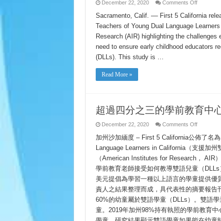
Tạo
on
December 22, 2020
Comments Off
để
More
Làm
Than
Sacramento, Calif. –– First 5 California re
Việc
Three-
với
Teachers of Young Dual Language Learners in
Fourths
Các
of
Research (AIR) highlighting the challenges 
Học
Early
Sinh
Learning
need to ensure early childhood educators rec
Song
Centers
Ngữ
Lack
(DLLs). This study is …
Educator
Trained
to
Read More »
Work
with
Dual
Language
Learners
超過四分之三的學前教育中心
on
December 22, 2020
Comments Off
超
加州沙加緬度 – First 5 California公佈了名為Profe
過
四
Language Learners in Calif
分
（American Institutes for Re
之
三
學前教育老師接受如何教導雙語兒童（DLLs）專業培
的
美元提倡為學習一種以上語言的學童提供優
學
責人之結果整理而成，具代表性的摘要報告刊載在網站https
前
教
60%的幼童屬於雙語學童（DLLs）。雙
育
童。2019年加州98%持有執照的學前教育
中
心
學童。研究結果顯示雙語學童如果能在幼童