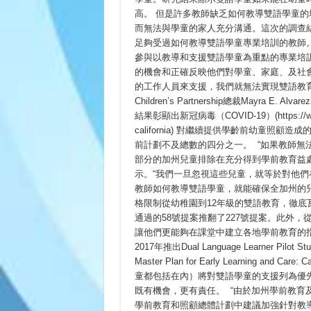
缺
高。 但是許多教師缺乏如何教導雙語學童的
乏
而無法與學童的家人充分溝通。這次的調查結
受
過
足夠受過如何教導雙語學童專業培訓的教師
適
參與以教導和支援雙語學童為重點的專業培訓
當
培
的機會和正確反映他們對學童、家庭、及社
訓
的工作人員來支援，我們就無法實現雙語教育的益處，
的
Children’s Partnership總裁Mayra
教
師
結果彰顯出新冠病毒（COVID-19）(https://www.air.o
教
california) 對繼續提供學齡前幼童
導
雙
前計劃不及總數的四分之一。 “如果教師無
語
部分的加州兒童排除在充分得到學前教育益處之外，”Earl
學
示。“我們一旦忽視這些兒童，就等於對他
童
教師如何教導雙語學童，就能確保全加州的兒童
格限制從幼稚園到12年級的雙語教育，徹底
通過的58號提案推翻了227號提案。此外，
讓他們更能夠在課堂中建立各地學前教育的指導方針。
2017年推出Dual Language Learner 
Master Plan for Early Learning and
童都包括在內）將對雙語學童的支援列為優
既有機會，更有責任。 “由於加州學前教育
學前教育和照顧總體計劃中建議加強針對教導雙