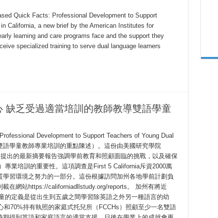
leased Quick Facts: Professional Development to Support
 California, a new brief by the American Institutes for
early learning and care programs face and the support they
eive specialized training to serve dual language learners
s
 缺乏受過適當培訓的教師教導雙語學童
ssional Development to Support Teachers of Young Dual
ornia（支援加州雙語學童教師專業培訓的重點陳述）。這份由美國研究學院
search， AIR）提出的最新摘要報告強調學前教育和照顧面臨的挑戰，以及確保
訓的重要性。這項調查是First 5 California斥資2000萬
質學習環境之努力的一部分。這份根據訪問加州各地學前計劃負
://californiadllstudy.org/reports。 加州有將近
語學童的定義是從出生到五歲之間學習除英語之外另一種語言的幼
中心和70%持有執照的家庭式托兒所（FCCHs）照顧至少一名雙語
時期得到英語和家庭語言的適當支援，日後在學業上的成就會更