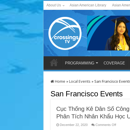
About Us
Asian American Library
Asian Amer
PROGRAMMING
COVERAGE
Home
»
Local Events
»
San Francisco Event
San Francisco Events
Cục Thống Kê Dân Số Công
Phân Tích Nhân Khẩu Học 
on
December 22, 2020
Comments Off
Cục