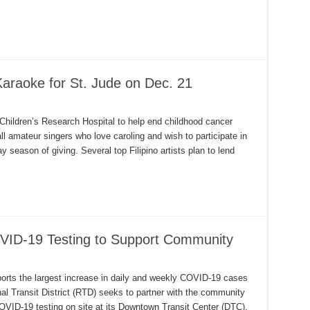
Karaoke for St. Jude on Dec. 21
de Children’s Research Hospital to help end childhood cancer
 amateur singers who love caroling and wish to participate in
ay season of giving. Several top Filipino artists plan to lend
VID-19 Testing to Support Community
rts the largest increase in daily and weekly COVID-19 cases
l Transit District (RTD) seeks to partner with the community
COVID-19 testing on site at its Downtown Transit Center (DTC).