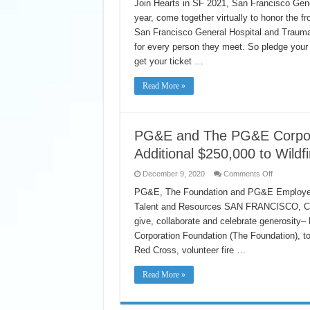
in
Join Hearts in SF 2021, San Francisco Gener
SF
year, come together virtually to honor the f
2021
(Virtual)
San Francisco General Hospital and Trau
for every person they meet. So pledge your 
get your ticket …
Read More »
PG&E and The PG&E Corpora
Additional $250,000 to Wildf
on
December 9, 2020
Comments Off
PG&E
and
PG&E, The Foundation and PG&E Employees
The
Talent and Resources SAN FRANCISCO, Calif
PG&E
Corporatio
give, collaborate and celebrate generosit
Foundation
to
Corporation Foundation (The Foundation), to
Contribute
an
Red Cross, volunteer fire …
Additional
$250,000
to
Read More »
Wildfire
Relief
and
Recovery