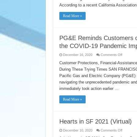
19
According to a recent California Associatio
Testing
to
Support
Read More »
Communit
PG&E Reminds Customers of 
the COVID-19 Pandemic Im
on
December 16, 2020
Comments Off
PG&E
Reminds
Customer Protections, Financial-Assistanc
Customer
During These Trying Times SAN FRANCISCO,
of
Ongoing
Pacific Gas and Electric Company (PG&E) c
Support
Available
navigating the unprecedented pandemic and 
to
Help
immediately took action earlier …
with
the
COVID-
Read More »
19
Pandemic
Impacts
Hearts in SF 2021 (Virtual)
on
December 10, 2020
Comments Off
Hearts