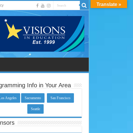
Translate »
acy
gramming Info in Your Area
Los Angeles
Sacramento
San Francisco
Seattle
nsors