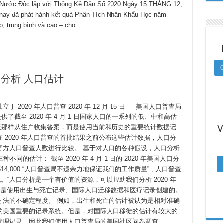
Nước Độc lập với Thống Kê Dân Số 2020 Ngày 15 THÁNG 12,
nay đã phát hành kết quả Phân Tích Nhân Khẩu Học năm
p, trung bình và cao – cho …
C
口分析 人口估计
020 年人口普查 2020 年 12 月 15 日 — 美国人口普查局
供了截至 2020 年 4 月 1 日国家人口的一系列的低、中和高估
V
口普查那样从住户收集答案，而是使用当前和历史的重要统计数据记
 2020 年人口普查的首批结果之前公布这些估计数据，人口分
官方人口普查人数进行比较。 基于对人口的各种假设，人口分析
三种不同的估计： 截至 2020 年 4 月 1 日的 2020 年美国人口分
0335,514,000 “人口普查局不遗余力地保证我们的工作质量” , 人口普查
博士说。“人口分析是一个有价值的资源，可以帮助我们分析 2020 年
计是使用出生与死亡记录、国际人口迁移数据和医疗记录创建的。
方法的不确定程度。 例如，出生和死亡的估计被认为是相对准确
的美国重要的记录系统。但是，对国际人口移徙的估计有较大的
管理记录。因此我们使用人口普查局的美国社区问卷调查