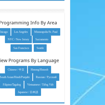
Programming Info By Area
hicago
Los Angeles
Minneapolis/St. Paul
NYC / New Jersey
Sacramento
San Francisco
Seattle
iew Programs By Language
Chinese / 中文
Hmong/Hmoob
South Asian/Hindi/Punjabi
Russian / Русский
Filipino/Tagalog
Vietnamese / Tiếng Việt
Japanese / 日本語