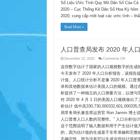
Thống
Số Liệu Ước Tính Quy Mô Dân Số Của Cả 
Kê
2020 – Cục Thống Kê Dân Số Hoa Kỳ hôm 
Dân
Số
2020, cung cấp một loạt các ước tính – thấ
Công
Bố
Ước
Read More »
Tính
Dân
Số
Năm
2020
Từ
人口普查局发布 2020 年人
Phân
Tích
Nhân
on
December 22, 2020
Comments Off
Khẩu
人
Học
这些数字估计了国家的人口规模数字的生成独立于 2
口
Ước
普
今天发布了 2020 年人口分析报告，该报告提
Tính
查
Dân
计值。人口统计分析不是像 2020 年人
Số
局
发
录和其他数据来估计美国人口的规模。通过在
布
析提供了一种独立的人口测量方法，以便与
2020
年
对 2020 年 4 月 1 日的美国人口规模做出了
人
析估计 低中高330,730,000332,601,00
口
局常务局长兼首席运营官 Ron Jarmin 
分
析
人口普查人口人数的完整性。” 人口分析估
人
这个范围说明了输入数据和用于产生估计值
口
估
的，因为估计值的生成基于非常准确和完整
计
不确定性，因为没有可以生成这些估计值的