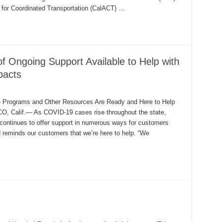
n for Coordinated Transportation (CalACT) …
y
Ongoing Support Available to Help with
pacts
e Programs and Other Resources Are Ready and Here to Help
s
 Calif.— As COVID-19 cases rise throughout the state,
ontinues to offer support in numerous ways for customers
reminds our customers that we’re here to help. “We