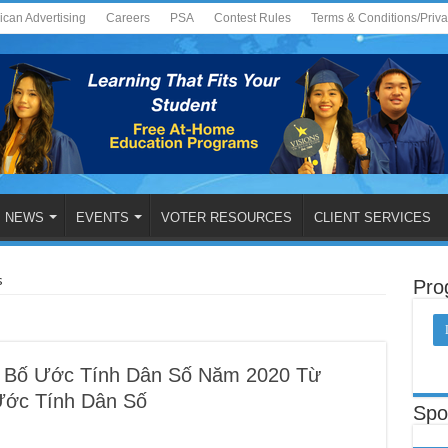
ican Advertising
Careers
PSA
Contest Rules
Terms & Conditions/Priv
NEWS
EVENTS
VOTER RESOURCES
CLIENT SERVICES
s
Pro
 Bố Ước Tính Dân Số Năm 2020 Từ
Ước Tính Dân Số
Spo