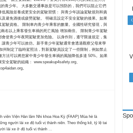
9歲的青少年。 大多數交通事故是可以預防的，我們可以阻止它們
降低風險並養成更安全的駕駛習慣： 與青少年談論駕駛規則和責
以及避免酒後或疲勞駕駛。 明確且設定不安全駕駛的後果。如果
C
其駕駛資格。 限制車內青少年乘客的數量。全國性研究發現，與
名或兩名以上乘客發生車禍的死亡風險 增加兩倍。 限制青少年駕駛
都會使青少年夜間駕駛更加危險。 以身作則，遵守限速規定，集
，讓青少年可以效仿。新手青少年駕駛通常會透過觀察父母來學
，加州制定了臨時駕照法，對新駕駛員設定了一些限制，例如禁止
V
種方法可以將您家中青少年發生車禍的風險降低多達 50%。如果
組織： www.speakup4safety.org、
top4aidan.org。
Spo
nh viên Viện Hàn lâm Nhi khoa Hoa Kỳ (FAAP) Mùa hè là
ng người lái xe độ tuổi vị thành niên. Theo thống kê, tỷ lệ tai
ời lái xe ở độ tuổi vị thành …