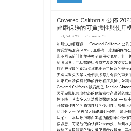
sức
khỏe
節
của
性
Covered
冷
California
氣
năm
Covered California
2027:
費
Tiểu
用
健康保險的可負擔性與使用
bang
California
tiếp
on
July 24, 2026
Comments Off
tục
Covered
đấu
California
加州沙加緬度訊 — Covered Califor
tranh
公
để
費調漲幅度為 9.9%，並將有一家新的保險
佈
người
2027
比不同保險計劃並轉換至費用較低的計劃，
dân
年
có
多項因素，包括醫療照護成本及處方藥支出
được
健
bảo
保
府近來採取的多項措施也推高了民眾的投保
hiểm
計
sức
美國民眾失去幫助他們負擔每月保費的重要
劃
khỏe
加家庭申請保費補助的行政程序負擔，並讓
với
與
chi
費
Covered California 執行總監 Jes
phí
率：
phải
民眾更難以負擔得起的價格獲得高品質的健
加
chăng
州
性下降，使太多人無法獲得醫療保險 — 所
繼
升醫療護理的可負擔性與可使用性，加州正
續
助四分之一 的投保人降低每月保費。 加州州長
奮
力
法案》，本屆政府轉而竭盡所能削弱並散佈有關《平價
維
假訊息。可是他們的伎倆並未奏效，加州在
護
健
啟發了全國範圍的強化版保費稅收抵免，雖