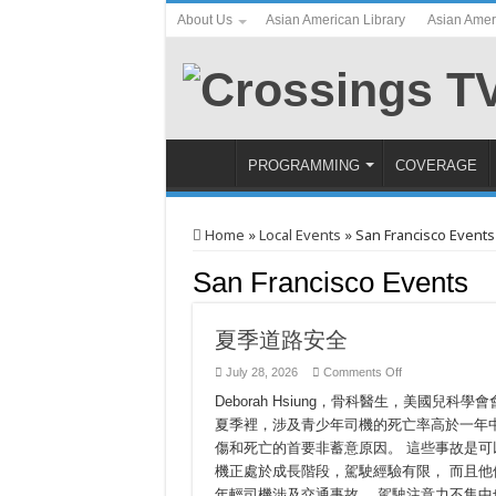
About Us
Asian American Library
Asian Amer
PROGRAMMING
COVERAGE
Home
»
Local Events
»
San Francisco Events
San Francisco Events
夏季道路安全
on
July 28, 2026
Comments Off
夏
Deborah Hsiung，骨科醫生，美國
季
道
夏季裡，涉及青少年司機的死亡率高於一年
路
傷和死亡的首要非蓄意原因。 這些事故是可
安
全
機正處於成長階段，駕駛經驗有限， 而且他們
年輕司機涉及交通事故。 駕駛注意力不集中也