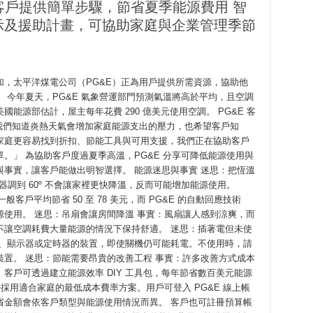
為客戶提供簡單步驟，節省夏季能源費用 智
示及援助計畫，可協助家庭與企業管理季節
，太平洋煤電公司（PG&E）正為用戶提供所需資源，協助他
 今年夏天，PG&E 氣象營運部門預測氣溫將高於平均，且空調
能源部估計，屋主每年花費 290 億美元使用空調。 PG&E 客
表示：「我們知道炎熱天氣會增加家庭能源支出的壓力，也希望客戶知
家庭更容易找到折扣、節能工具與可用支援，我們正在協助客戶
。」 為協助客戶度過夏季高溫，PG&E 分享可降低能源使用與
事實，讓客戶能做出明智選擇。 能源迷思與事實 迷思：把恆溫
溫器調到 60º 不會讓家裡更快降溫，反而可能增加能源使用。
一般客戶平均節省 50 至 78 美元，而 PG&E 的自動回應技術
源使用。 迷思：吊扇會讓房間降溫 事實：風扇讓人感到涼爽，而
不讓空調耗費大量能源的情況下保持舒適。 迷思：插著電但未使
號、顯示器或定時器的裝置，即使關機仍可能耗電。不使用時，請
置。 迷思：節能需要昂貴的改善工程 事實：許多改善方式成本
客戶可透過建立能源效率 DIY 工具包，每年節省數百美元能源
採用適合家庭的最低成本費率方案。用戶可登入 PG&E 線上帳
省金額會依客戶類型與能源使用情況而異。 客戶也可註冊預算帳