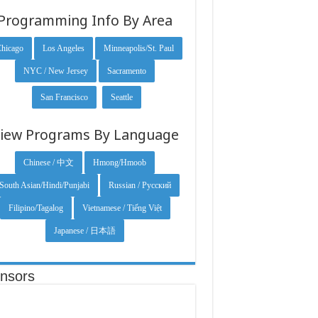
Programming Info By Area
hicago
Los Angeles
Minneapolis/St. Paul
NYC / New Jersey
Sacramento
San Francisco
Seattle
iew Programs By Language
Chinese / 中文
Hmong/Hmoob
South Asian/Hindi/Punjabi
Russian / Русский
Filipino/Tagalog
Vietnamese / Tiếng Việt
Japanese / 日本語
nsors