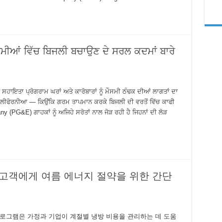
ਰਮੀਆਂ ਵਿੱਚ ਬਿਜਲੀ ਬਚਾਉਣ ਦੇ ਸਰਲ ਕਦਮਾਂ ਬਾਰੇ
ਸਹਾਇਤਾ ਪ੍ਰੋਗਰਾਮ ਘਰਾਂ ਅਤੇ ਕਾਰੋਬਾਰਾਂ ਨੂੰ ਮੌਸਮੀ ਠੰਢਕ ਦੀਆਂ ਲਾਗਤਾਂ ਦਾ
ੈਲੀਫੋਰਨੀਆ — ਕਿਉਂਕਿ ਗਰਮ ਤਾਪਮਾਨ ਕਰਕੇ ਬਿਜਲੀ ਦੀ ਵਰਤੋਂ ਵਿੱਚ ਕਾਫੀ
y (PG&E) ਗਾਹਕਾਂ ਨੂੰ ਅਜਿਹੇ ਸਰੋਤਾਂ ਨਾਲ ਜੋੜ ਰਹੀ ਹੈ ਜਿਹਨਾਂ ਦੀ ਲੋੜ
, 고객에게 여름 에너지 절약을 위한 간단
프로그램은 가정과 기업이 계절별 냉방 비용을 관리하는 데 도움