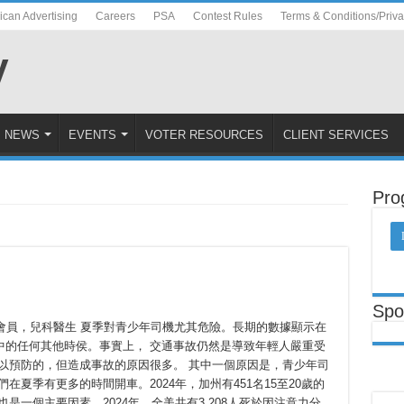
ican Advertising
Careers
PSA
Contest Rules
Terms & Conditions/Priv
NEWS
EVENTS
VOTER RESOURCES
CLIENT SERVICES
Pro
Spo
兒科學會會員，兒科醫生 夏季對青少年司機尤其危險。長期的數據顯示在
中的任何其他時侯。事實上， 交通事故仍然是導致年輕人嚴重受
以預防的，但造成事故的原因很多。 其中一個原因是，青少年司
在夏季有更多的時間開車。2024年，加州有451名15至20歲的
是一個主要因素。2024年，全美共有3,208人死於因注意力分