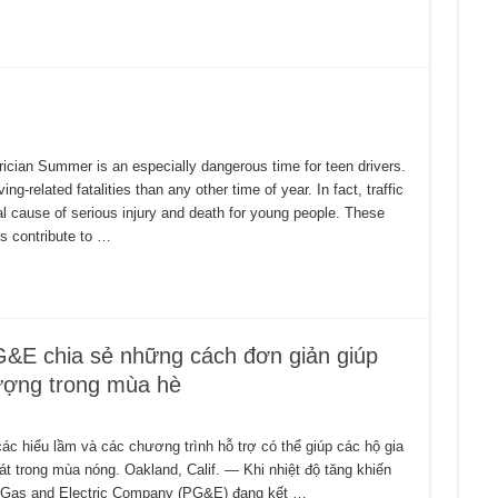
ician Summer is an especially dangerous time for teen drivers.
ving-related fatalities than any other time of year. In fact, traffic
l cause of serious injury and death for young people. These
rs contribute to …
&E chia sẻ những cách đơn giản giúp
lượng trong mùa hè
c hiểu lầm và các chương trình hỗ trợ có thể giúp các hộ gia
át trong mùa nóng. Oakland, Calif. — Khi nhiệt độ tăng khiến
 Gas and Electric Company (PG&E) đang kết …