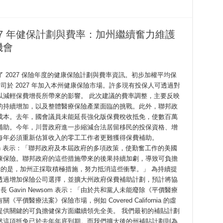
 公佈 2027 年健保計劃與費率：加州繼續奮力維護
機會
nia 公佈了 2027 保險年度的健康保險計劃與費率資訊。初步加權平均保
公司於 2027 年加入本州健康保險市場。許多現有投保人可透過對
以減輕保費增長所帶來的影響。 此次建議的費率調整，主要反映
的持續增加，以及整體醫療保險產業面臨的挑戰。此外，聯邦政
成本。去年，國會議員未能延長強化版保費稅收抵免，使數百萬
補助。今年，川普政府進一步縮減合法居留移民的投保資格、增
每年必須重新估算收入的零工工作者更難獲得保費補助。
sica Altman 表示：「聯邦政府及本屆政府的多項政策，使勤奮工作的美國
康保險。聯邦政府的這些措施帶來的後果持續加劇，導致可負擔
幸的是，加州正採取積極措施，努力抵消這些衝擊。」 為持續提
透過增加保險公司選擇，並擴大州政府保費補助計劃，預計將協
 Gavin Newsom 表示：「由於共和黨人未能廢除《平價醫療
醫療法案》保險市場，例如 Covered California 的虛
提供關鍵的可負擔健保方面繼續領先全美。 我們最初的補貼計劃
然這項抵免已於去年年底到期。而我們擴大後的州補貼計劃則為