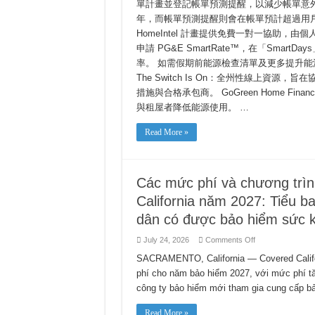
單計畫並登記帳單預測提醒，以減少帳單意
用
年，而帳單預測提醒則會在帳單預計超過用
智
慧
HomeIntel 計畫提供免費一對一協助，
工
申請 PG&E SmartRate™，在「Smar
具、
破
率。 如需假期前能源檢查清單及更多提升能源效率
除
The Switch Is On：全州性線上資
迷
措施與合格承包商。 GoGreen Home F
思
的
與租屋者降低能源使用。 …
實
用
Read More »
提
示
及
援
助
Các mức phí và chương trì
計
California năm 2027: Tiểu ba
畫，
可
dân có được bảo hiểm sức kh
協
助
on
July 24, 2026
Comments Off
家
Các
庭
mức
SACRAMENTO, California — Covered Califo
與
phí
phí cho năm bảo hiểm 2027, với mức phí tăn
企
và
chương
業
công ty bảo hiểm mới tham gia cung cấp 
trình
管
bảo
理
hiểm
Read More »
季