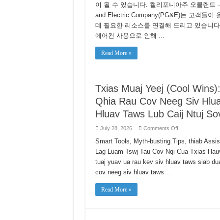
하
이 될 수 있습니다. 캘리포니아주 오클랜드 — 
게
and Electric Company(PG&E)는
여
름
데 필요한 리소스를 연결해 드리고 있습니다.
나
에어컨 사용으로 인해 …
기:
PG&E,
고
Read More »
객
에
게
여
Txias Muaj Yeej (Cool Win
름
에
Qhia Rau Cov Neeg Siv Hlua
너
지
Hluav Taws Lub Caij Ntuj So
절
약
on
July 28, 2026
Comments Off
을
Txias
Muaj
Smart Tools, Myth-busting Tips, thiab As
위
Yeej
한
Lag Luam Tswj Tau Cov Nqi Cua Txias Hauv
(Cool
간
Wins):
tuaj yuav ua rau kev siv hluav taws siab d
단
PG&E
Muab
한
cov neeg siv hluav taws …
Cov
방
Kauj
법
Ruam
Read More »
제
Yooj
Yim
공
Qhia
Rau
Cov