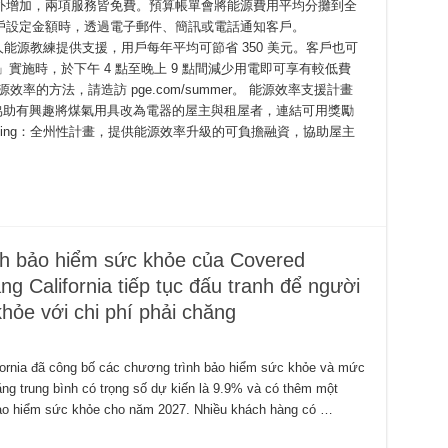
外增加，兩項服務皆免費。預算帳單會將能源費用平均分攤到全
戶設定金額時，透過電子郵件、簡訊或電話通知客戶。
由個人能源教練提供支援，用戶每年平均可節省 350 美元。客戶也可
tDays」實施時，於下午 4 點至晚上 9 點間減少用電即可享有較低費
的方法，請造訪 pge.com/summer。 能源效率支援計畫
源，旨在協助有興趣將煤氣用具改為電器的屋主與租屋者，連結可用獎勵
inancing：全州性計畫，提供能源效率升級的可負擔融資，協助屋主
nh bảo hiểm sức khỏe của Covered
ng California tiếp tục đấu tranh để người
ỏe với chi phí phải chăng
rnia đã công bố các chương trình bảo hiểm sức khỏe và mức
g trung bình có trọng số dự kiến ​​là 9.9% và có thêm một
bảo hiểm sức khỏe cho năm 2027. Nhiều khách hàng có …