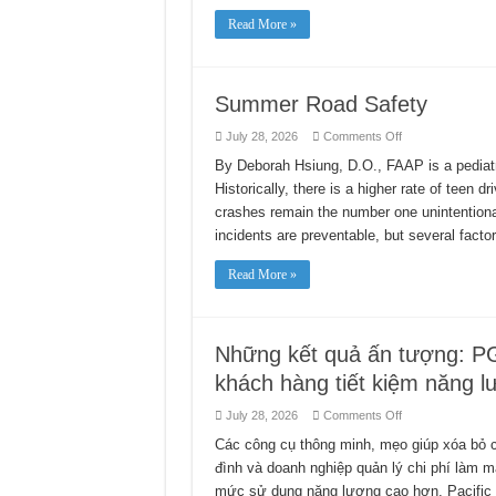
Read More »
Summer Road Safety
on
July 28, 2026
Comments Off
Summer
Road
By Deborah Hsiung, D.O., FAAP is a pediatr
Safety
Historically, there is a higher rate of teen dri
crashes remain the number one unintentiona
incidents are preventable, but several facto
Read More »
Những kết quả ấn tượng: PG
khách hàng tiết kiệm năng 
on
July 28, 2026
Comments Off
Những
kết
Các công cụ thông minh, mẹo giúp xóa bỏ cá
quả
đình và doanh nghiệp quản lý chi phí làm m
ấn
tượng:
mức sử dụng năng lượng cao hơn, Pacific
PG&E