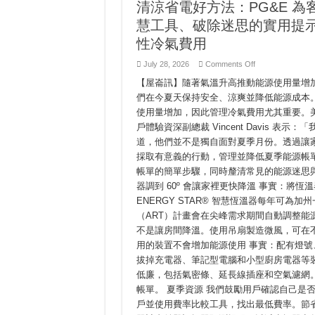
Neeg
清涼省電好方法：PG&E 
Siv
Hluav
慧工具、破除迷思的實用提
Taws
Xob
性冷氣費用
Txuag
Tau
Txoj
on
July 28, 2026
Comments Off
Kev
清
Siv
【屋崙訊】隨著氣溫升高推動能源使用量增加
涼
Hluav
省
Taws
們在今夏天保持安全、涼爽並降低能源成本。
Lub
電
使用量增加，因此管理冷氣費用尤其重要。美國
Caij
好
Ntuj
方
戶體驗資深副總裁 Vincent Davis 
Sov
法：
道，他們並不是獨自面對夏季月份。透過讓
PG&E
為
採取有意義的行動，管理並降低夏季能源帳單
客
帳單的簡單步驟，同時釐清常見的能源迷思與
戶
器調到 60º 會讓家裡更快降溫 事實：將恆
提
供
ENERGY STAR® 智慧恆溫器每年可為加州
簡
（ART）計畫會在尖峰需求期間自動調整能
單
步
不是讓房間降溫。使用吊扇製造微風，可在
驟，
用的裝置不會增加能源使用 事實：配有燈
節
拔掉充電器、筆記型電腦和小型廚房電器等裝
省
夏
低廉，包括氣密條、延長線插座和空氣濾網。
季
帳單。 夏季資源 我們鼓勵用戶確認自己是否
能
源
戶並使用費率比較工具，找出最低費率。節
費