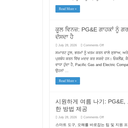
chia
sẻ
Read More »
những
cách
đơn
giản
giúp
khách
ਕੂਲ ਵਿਨਜ਼: PG&E ਗਾਹਕਾਂ ਨੂੰ ਗ
hàng
tiết
ਦੱਸਦਾ ਹੈ
kiệm
năng
lượng
on
July 28, 2026
Comments Off
trong
ਕੂਲ
mùa
ਵਿਨਜ਼:
ਸਮਾਰਟ ਟੂਲ, ਭਰਮਾਂ ਨੂੰ ਖਤਮ ਕਰਨ ਵਾਲੇ ਸੁਝਾਅ, ਅਤੇ 
hè
PG&E
ਪ੍ਰਬੰਧ ਕਰਨ ਵਿੱਚ ਮਦਦ ਕਰ ਸਕਦੇ ਹਨ। ਓਕਲੈਂਡ, ਕ
ਗਾਹਕਾਂ
ਨੂੰ
ਵਾਧਾ ਹੁੰਦਾ ਹੈ, Pacific Gas and Electric Compan
ਗਰਮੀਆਂ
ਉਹਨਾਂ …
ਵਿੱਚ
ਬਿਜਲੀ
ਬਚਾਉਣ
Read More »
ਦੇ
ਸਰਲ
ਕਦਮਾਂ
ਬਾਰੇ
ਦੱਸਦਾ
시원하게 여름 나기: PG&E
ਹੈ
한 방법 제공
on
July 28, 2026
Comments Off
시
스마트 도구, 오해를 바로잡는 팁 및 지원 
원