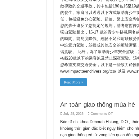
散導致的交通事故，其中包括186名15至1
的發生。家庭可以透過以下方式幫助青少年
任，包括避免分心駕駛、超速、繫上安全帶
您的孩子違反了您制定的規則，請考慮暫停
獨自駕駛相比，16-17 歲的青少年搭載兩
的時間。能見度降低、經驗不足和駕駛疲勞
中註意力駕駛，並養成其他安全的駕駛習慣
習駕駛。 此外，為了幫助青少年安全駕駛
搭載20歲以下的乘客以及禁止深夜駕駛。這
您希望支持交通安全，以下是一些致力於推廣安全駕駛的
www.impactteendrivers.org/tcs/ 以及 www.s
Read More »
An toàn giao thông mùa hè
on
July 28, 2026
Comments Off
An
toàn
Bác sĩ nhi khoa Deborah Hsiung, D.O., thà
giao
khoảng thời gian đặc biệt nguy hiểm cho nhữ
thông
mùa
nạn giao thông có tử vong liên quan đến ngư
hè