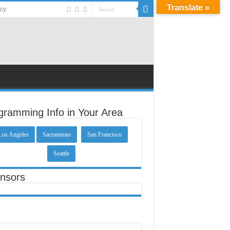
Translate »
acy
gramming Info in Your Area
Los Angeles
Sacramento
San Francisco
Seattle
nsors