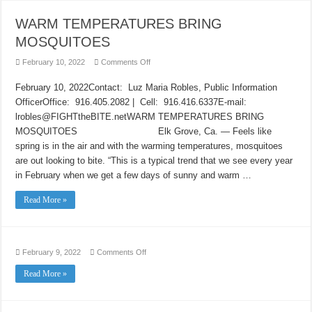
WARM TEMPERATURES BRING
MOSQUITOES
on
February 10, 2022
Comments Off
WARM
TEMPERATURES
February 10, 2022Contact: Luz Maria Robles, Public Information
BRING
MOSQUITOES
OfficerOffice: 916.405.2082 | Cell: 916.416.6337E-mail:
lrobles@FIGHTtheBITE.netWARM TEMPERATURES BRING
MOSQUITOES Elk Grove, Ca. — Feels like
spring is in the air and with the warming temperatures, mosquitoes
are out looking to bite. “This is a typical trend that we see every year
in February when we get a few days of sunny and warm …
Read More »
on
February 9, 2022
Comments Off
Read More »