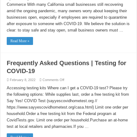
Offers
Commerce With many California small businesses still recovering
Multiple
Benefits
amid the ongoing pandemic, many owners worry about keeping their
for
Businesses
businesses open, especially if employees are required to quarantine
&
Workers
after exposure to someone with COVID-19. We believe the solution is
clear: to stay safe and stay open, small business owners must …
Read More »
Frequently Asked Questions | Testing for
COVID-19
on
February 8, 2022
Comments Off
Frequently
Asked
Accessing testing kits Where can I get a COVID-19 test? Please try
Questions
the following options: While supplies last, order a free testing kit from
|
Testing
Say Yes! COVID Test (sayyescovidhometest.org //
for
COVID-
https://www.sayyescovidhometest.org/casa.html) Limit one order per
19
household.Order a free testing kit from the Federal program at
CovidTests.gov. Limit one order per household.Purchase an at-home
test at local retailers and pharmacies.If you …