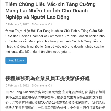
Tiêm Chủng Liều Vắc-xin Tăng Cường
Mang Lại Nhiều Lới Ích Cho Doanh
Nghiệp và Người Lao Động
on
February 8, 2022
Comments Off
Tiêm
Chủng
Được Thực Hiện Bởi Pat Fong Kushida Chủ Tịch & Tổng Giám Đốc
Liều
CalAsian Pacific Chamber of Commerce Với nhiều doanh nghiệp nhỏ
Vắc-
xin
ở California vẫn đang phục hồi trong bối cảnh đại dịch đang diễn ra,
Tăng
Cường
nhiều chủ doanh nghiệp lo lắng về việc giữ cho doanh nghiệp của họ
Mang
Lại
mở cửa, đặc biệt nếu nhân viên được yêu …
Nhiều
Lới
Ích
Read More »
Cho
Doanh
Nghiệp
và
Người
接種加強劑為企業及員工提供諸多好處
Lao
Động
on
February 8, 2022
Comments Off
接
由Pat Fong Kushida撰稿 加州亞太商會 主席兼首席執行官 當許多加州
種
加
的小企業還在從現有疫情中恢復時，很多企業主為保持企業開放而擔
強
心，尤其是有雇員因接觸COVID-19攜帶者而被要求隔離時。 我們認為
劑
為
解決方案是很明顯的：一旦員工們符合條件，小企業主們必須鼓勵他們
企