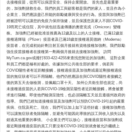
去接種疫苗，從而可以保證安全、保持企業開放。 首先也是最重要
業
的，加強劑拯救生命。我們的員工與顧客都是我們的家人，並且作為小
及
員
企業主，我們應該盡己所能的鼓勵健康與安全的行為。疫苗與加強劑已
工
經被證明可以讓您的免疫力保持強健，並且保護您及家人不因COVID-
提
供
19而死亡或住院，其中就包括迅速傳播的奧密克戎（Omicron）變種
諸
株。 加強劑已經被批准並推薦為12歲及以上的人士接種。已滿12歲並
多
接種過輝瑞（Pfizer）疫苗者及已滿18歲並接種過莫德納（Moderna）
好
處
疫苗者，在完成初始針劑注射五個月後就有資格接種加強劑。我們鼓勵
強生疫苗接種者在接種第一劑兩個月後就去接種加強劑。 訪問
MyTurn.ca.gov或撥打833-422-4255來查找您附近的加強劑。 這對企業
和員工們都是極有好處的。依據加州公共衛生部的要求，倘若與
COVID陽性者有近距離接觸，接種過疫苗及加強劑或最近剛接種過疫
苗的無症狀者可以不用隔離。他們仍然應該在與COVID陽性者接觸之
後的第五天去做檢測，並佩戴口罩十天。 加州公共衛生部也規定，尚
未接種過疫苗的人若與COVID-19檢測呈陽性者近距離接觸，將會被要
求進行隔離。即使他們檢測呈陰性，也必須隔離五天並且遵循州政府的
指導。 我們已經知道接種疫苗及加強劑可以預防COVID-19引起的嚴重
疾病、住院及死亡。現在，我們可以加上如下這些好處：接種加強劑也
可以讓無症狀者免除隔離，並避免可能因此導致的誤工與收入損失以及
錯過其他重要的事情。 小企業主們可以放心，接種過疫苗和加強劑或
最近剛接種過疫苗的員工只要沒有COVID-19症狀就會被允許繼續上