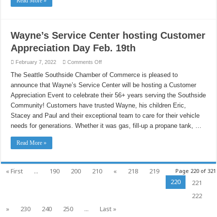
Read More »
Wayne’s Service Center hosting Customer
Appreciation Day Feb. 19th
on
February 7, 2022
Comments Off
Wayne’s
Service
The Seattle Southside Chamber of Commerce is pleased to
Center
announce that Wayne’s Service Center will be hosting a Customer
hosting
Customer
Appreciation Event to celebrate their 56+ years serving the Southside
Appreciation
Day
Community! Customers have trusted Wayne, his children Eric,
Feb.
19th
Stacey and Paul and their exceptional team to care for their vehicle
needs for generations. Whether it was gas, fill-up a propane tank, …
Read More »
« First
...
190
200
210
«
218
219
Page 220 of 321
220
221
222
»
230
240
250
...
Last »