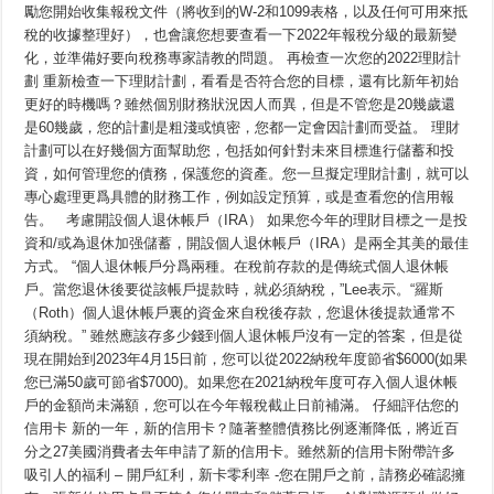
勵您開始收集報稅文件（將收到的W-2和1099表格，以及任何可用來抵
稅的收據整理好），也會讓您想要查看一下2022年報稅分級的最新變
化，並準備好要向稅務專家請教的問題。 再檢查一次您的2022理財計
劃 重新檢查一下理財計劃，看看是否符合您的目標，還有比新年初始
更好的時機嗎？雖然個別財務狀況因人而異，但是不管您是20幾歲還
是60幾歲，您的計劃是粗淺或慎密，您都一定會因計劃而受益。 理財
計劃可以在好幾個方面幫助您，包括如何針對未來目標進行儲蓄和投
資，如何管理您的債務，保護您的資產。您一旦擬定理財計劃，就可以
專心處理更爲具體的財務工作，例如設定預算，或是查看您的信用報
告。 考慮開設個人退休帳戶（IRA） 如果您今年的理財目標之一是投
資和/或為退休加强儲蓄，開設個人退休帳戶（IRA）是兩全其美的最佳
方式。 “個人退休帳戶分爲兩種。在稅前存款的是傳統式個人退休帳
戶。當您退休後要從該帳戶提款時，就必須納稅，”Lee表示。“羅斯
（Roth）個人退休帳戶裏的資金來自稅後存款，您退休後提款通常不
須納稅。” 雖然應該存多少錢到個人退休帳戶沒有一定的答案，但是從
現在開始到2023年4月15日前，您可以從2022納稅年度節省$6000(如果
您已滿50歲可節省$7000)。如果您在2021納稅年度可存入個人退休帳
戶的金額尚未滿額，您可以在今年報稅截止日前補滿。 仔細評估您的
信用卡 新的一年，新的信用卡？隨著整體債務比例逐漸降低，將近百
分之27美國消費者去年申請了新的信用卡。雖然新的信用卡附帶許多
吸引人的福利 – 開戶紅利，新卡零利率 -您在開戶之前，請務必確認擁