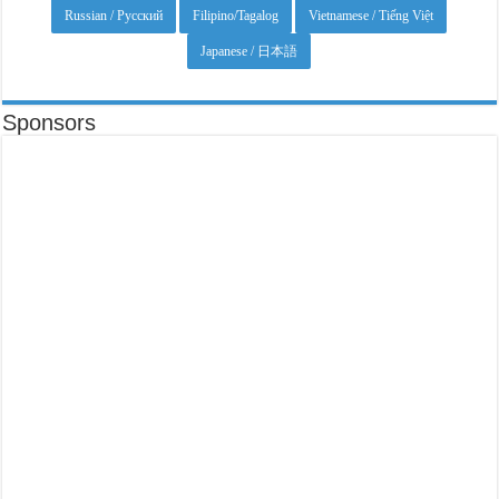
Russian / Русский
Filipino/Tagalog
Vietnamese / Tiếng Việt
Japanese / 日本語
Sponsors