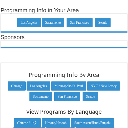
Programming Info in Your Area
Los Angeles
Sacramento
San Francisco
Seattle
Sponsors
Programming Info By Area
Chicago
Los Angeles
Minneapolis/St. Paul
NYC / New Jersey
Sacramento
San Francisco
Seattle
View Programs By Language
Chinese / 中文
Hmong/Hmoob
South Asian/Hindi/Punjabi