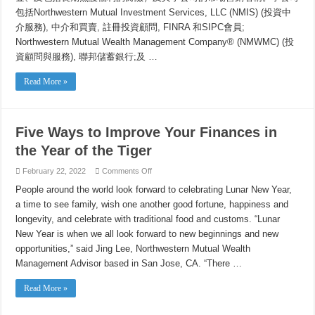
包括Northwestern Mutual Investment Services, LLC (NMIS) (投資中
介服務), 中介和買賣, 註冊投資顧問, FINRA 和SIPC會員;
Northwestern Mutual Wealth Management Company® (NMWMC) (投
資顧問與服務), 聯邦儲蓄銀行;及 …
Read More »
Five Ways to Improve Your Finances in
the Year of the Tiger
on
February 22, 2022
Comments Off
Five
Ways
People around the world look forward to celebrating Lunar New Year,
to
a time to see family, wish one another good fortune, happiness and
Improve
Your
longevity, and celebrate with traditional food and customs. “Lunar
Finances
in
New Year is when we all look forward to new beginnings and new
the
Year
opportunities,” said Jing Lee, Northwestern Mutual Wealth
of
Management Advisor based in San Jose, CA. “There …
the
Tiger
Read More »