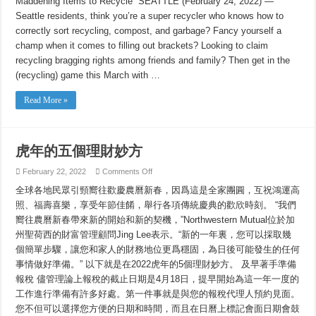
Maddening Items to Recycle SEATTLE (February 24, 2022) —
Your
Knowledge!
Seattle residents, think you’re a super recycler who knows how to
correctly sort recycling, compost, and garbage? Fancy yourself a
champ when it comes to filling out brackets? Looking to claim
recycling bragging rights among friends and family? Then get in the
(recycling) game this March with …
Read More »
虎年的五個理財妙方
on
February 22, 2022
Comments Off
虎
全球各地民眾引頸嚮往歡慶農曆新春，因爲這是全家團圓，互祝鴻運高
年
的
照、福壽喜樂，享受年節佳餚，舉行各項傳統慶典的歡欣時刻。 “我們
五
嚮往農曆新春帶來新的開始和新的契機，”Northwestern Mutual位於加
個
理
州聖荷西的財富管理顧問Jing Lee表示。“新的一年裏，您可以採取幾
財
個簡單步驟，讓您和家人的財務地位更爲穩固，為日後可能發生的任何
妙
事情做好準備。” 以下就是在2022虎年的5個理財妙方。 及早著手準備
方
報稅 儘管理論上報稅的截止日期是4月18日，提早開始為這一年一度的
工作進行準備有許多好處。第一件事就是與您的報稅代理人預約見面。
您不但可以選擇您方便的日期和時間，而且在日曆上標記會面日期會鼓