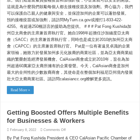
班。我們知道當雇員接種疫苗和加強針後，小企業就可以安全的開放。
這就是為什麼我們鼓勵每個人都去接種疫苗及加強劑。齊心協力，我們
可以保護自己親人的健康與安全，並保證加州的企業可以蓬勃發展。
預約接種疫苗或加強劑，請訪問MyTurn.ca.gov或撥打1-833-422-
4255。有超過250種語言的援助為您提供。 # # # Pat Fong Kushida加
州亞太商會的主席兼首席執行官。她自1998年起擔任沙加緬度亞太商
會（SACC）的主席兼首席執行官，同時也是成立於2010的加州亞太商
會（CAPCC）的主席兼首席執行官。 Pat是一位有著遠見卓識的企業
家領袖，她致力於發展加州多元化族裔的商業社區，並為亞太裔商業組
織的繁榮創造經濟發展機會。CalAsian商會成立於2010年，旨在為加
州超過60萬家亞太裔所擁有的企業發聲。今天，CalAsian商會是加州
最大的全州性的少數族裔商會，其使命是在整個加利福尼亞州境內發展
壯大亞太裔商業社區。請訪問calasiancc.org瞭解更多資訊。
Read More »
Getting Boosted Offers Multiple Benefits
for Businesses & Workers
on
February 8, 2022
Comments Off
Getting
Boosted
By Pat Fong Kushida President & CEO CalAsian Pacific Chamber of