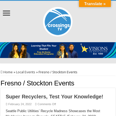
Translate »
Home
»
Local Events
»
Fresno / Stockton Events
Fresno / Stockton Events
Super Recyclers, Test Your Knowledge!
on
February 24, 2022
Comments Off
Super
Recyclers,
Seattle Public Utilities’ Recycle Madness Showcases the Most
Test