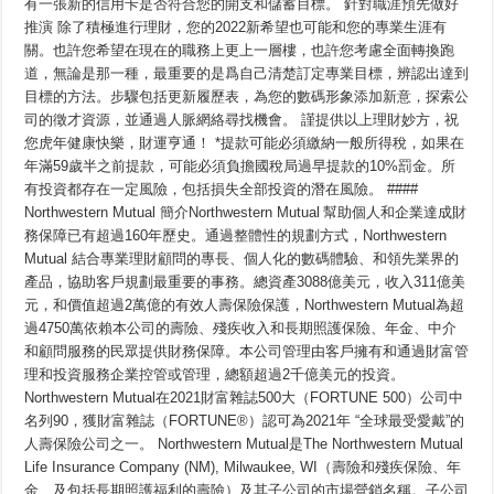
有一張新的信用卡是否符合您的開支和儲蓄目標。 針對職涯預先做好
推演 除了積極進行理財，您的2022新希望也可能和您的專業生涯有
關。也許您希望在現在的職務上更上一層樓，也許您考慮全面轉換跑
道，無論是那一種，最重要的是爲自己清楚訂定專業目標，辨認出達到
目標的方法。步驟包括更新履歷表，為您的數碼形象添加新意，探索公
司的徵才資源，並通過人脈網絡尋找機會。 謹提供以上理財妙方，祝
您虎年健康快樂，財運亨通！ *提款可能必須繳納一般所得稅，如果在
年滿59歲半之前提款，可能必須負擔國稅局過早提款的10%罰金。所
有投資都存在一定風險，包括損失全部投資的潛在風險。 ####
Northwestern Mutual 簡介Northwestern Mutual 幫助個人和企業達成財
務保障已有超過160年歷史。通過整體性的規劃方式，Northwestern
Mutual 結合專業理財顧問的專長、個人化的數碼體驗、和領先業界的
產品，協助客戶規劃最重要的事務。總資產3088億美元，收入311億美
元，和價值超過2萬億的有效人壽保險保護，Northwestern Mutual為超
過4750萬依賴本公司的壽險、殘疾收入和長期照護保險、年金、中介
和顧問服務的民眾提供財務保障。本公司管理由客戶擁有和通過財富管
理和投資服務企業控管或管理，總額超過2千億美元的投資。
Northwestern Mutual在2021財富雜誌500大（FORTUNE 500）公司中
名列90，獲財富雜誌（FORTUNE®）認可為2021年 “全球最受愛戴”的
人壽保險公司之一。 Northwestern Mutual是The Northwestern Mutual
Life Insurance Company (NM), Milwaukee, WI（壽險和殘疾保險、年
金、及包括長期照護福利的壽險）及其子公司的市場營銷名稱。子公司