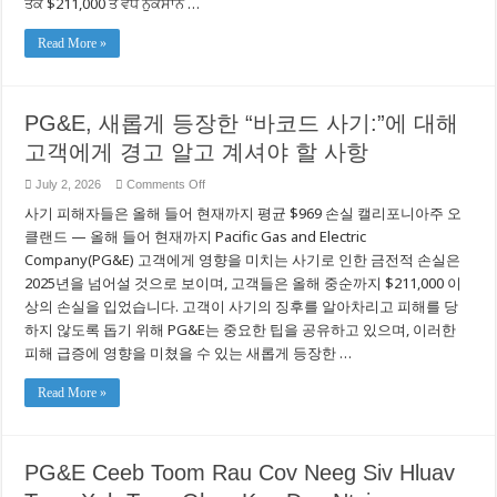
ਤੱਕ $211,000 ਤੋਂ ਵੱਧ ਨੁਕਸਾਨ …
ਚੇਤਾਵਨੀ
ਦਿੰਦਾ
ਹੈ:
Read More »
ਇੱਥੇ
ਦੱਸਿਆ
ਗਿਆ
ਹੈ
ਕਿ
PG&E, 새롭게 등장한 “바코드 사기:”에 대해
ਤੁਹਾਨੂੰ
ਇਹ
고객에게 경고 알고 계셔야 할 사항
ਜਾਣਕਾਰੀ
ਹੋਣੀ
ਚਾਹੀਦੀ
on
July 2, 2026
Comments Off
PG&E,
사기 피해자들은 올해 들어 현재까지 평균 $969 손실 캘리포니아주 오
새
롭
클랜드 — 올해 들어 현재까지 Pacific Gas and Electric
게
Company(PG&E) 고객에게 영향을 미치는 사기로 인한 금전적 손실은
등
장
2025년을 넘어설 것으로 보이며, 고객들은 올해 중순까지 $211,000 이
한
상의 손실을 입었습니다. 고객이 사기의 징후를 알아차리고 피해를 당
“바
하지 않도록 돕기 위해 PG&E는 중요한 팁을 공유하고 있으며, 이러한
코
드
피해 급증에 영향을 미쳤을 수 있는 새롭게 등장한 …
사
기:”에
Read More »
대
해
고
객
에
PG&E Ceeb Toom Rau Cov Neeg Siv Hluav
게
경