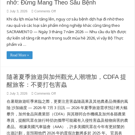
nhở: Đừng Mang Theo Sâu Bệnh
on
July 3, 2026
Comments Off
Với
Khi du lịch mùa hè tăng lên, nguy cơ sâu bệnh dịch hại đi nhờ theo
mùa
du
rau quả và các loại sản phẩm nông nghiệp khác cũng tăng theo
lịch
hè
SACRAMENTO — Ngày 3 tháng 7 năm 2026 — Nhu cầu du lịch được
và
số
dự kiến sẽ tăng rất mạnh trong suốt mùa hè 2026, vì vậy Bộ Thực
lượng
phẩm và …
khách
du
lịch
tại
Read More »
California
tăng
cao,
CDFA
xin
隨著夏季旅遊與加州觀光人潮增加，CDFA 提
gửi
lời
醒旅客：不要打包害蟲
nhắc
nhở:
Đừng
on
July 3, 2026
Comments Off
Mang
隨
Theo
在暑期旅遊旺季來臨之際，更要注意害蟲隨蔬果及其他農產品傳播的風
Sâu
著
Bệnh
夏
險 沙加緬度 — 2026 年 7月 3 日訊 — 2026 年夏季旅遊需求預計將大幅
季
攀升，加州食品與農業部（CDFA）與其聯邦合作機構及加州各縣農業
旅
專員，提醒民眾在旅行時切勿攜帶可能藏有入侵性害蟲及植物病害的農
遊
與
產品。 根據美國汽車協會（AAA），許多美國民眾在今年有更頻繁的
加
出遊計劃，並預期他們 2026 年的度假次數將多於 2025 年。 官員表
州