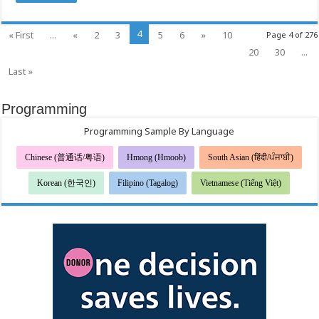
4
« First
...
«
2
3
5
6
»
10
Page 4 of 276
20
30
...
Last »
Programming
Programming Sample By Language
Chinese (普通话/粤语)
Hmong (Hmoob)
South Asian (हिंदी/ਪੰਜਾਬੀ)
Korean (한국인)
Filipino (Tagalog)
Vietnamese (Tiếng Việt)