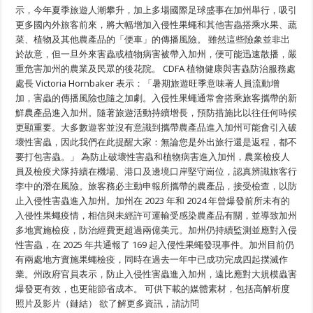
觀
示，今年夏季旅遊人潮攀升，加上多場國際足球盛事在加州舉行，吸引
光
更多國內外旅客前來，將大幅增加入侵性果蠅和其他害蟲搭乘水果、蔬
人
菜、植物及其他農產品的「便車」的傳播風險。 雖然這些險象並非出
潮
增
於故意，但一旦外來害蟲或植物病害被帶入加州，便可能迅速散播，嚴
加，
重危害加州的農業及民眾的後花院。 CDFA 植物健康與害蟲防治服務處
CDFA
提
處長 Victoria Hornbaker 表示：「暑期旅遊旺季意味著人員流動增
醒
加，害蟲的傳播風險也隨之加劇。入侵性果蠅通常會搭乘旅客攜帶的新
旅
客：
鮮農產品進入加州。隨著旅遊活動持續增長，預防措施比以往任何時候
不
更顯重要。大多數遊客並沒有意識到攜帶農產品進入加州可能會引入破
要
壞性害蟲，因此我們在此提醒大家：無論您是外出旅行還是返程，都不
打
包
要打包害蟲。」 為防止破壞性害蟲和植物病害進入加州，農業檢疫人
害
員及檢疫犬隊持續在機場、港口及邊境口岸堅守崗位，認真辨識旅客行
蟲
李中的潛在風險。旅客務必主動申報所攜帶的農產品，接受檢查，以防
止入侵性害蟲進入加州。加州在 2023 年和 2024 年曾爆發前所未有的
入侵性果蠅疫情，相信與未經許可運輸受感染農產品有關，並導致加州
多地實施檢疫，防治經費更超過兩億美元。加州仍持續監測並應對入侵
性害蟲，在 2025 年共通報了 169 起入侵性果蠅發現事件。加州目前仍
有兩處地方實施果蠅檢疫，同時在過去一年中已成功完成四起撲滅作
業。州政府官員表示，防止入侵性害蟲進入加州，遠比應對大規模蟲害
爆發更有效，也更能節省成本。 可供下載的媒體素材，包括高解析度
照片及影片（鏈結） 欲了解更多資訊，請訪問