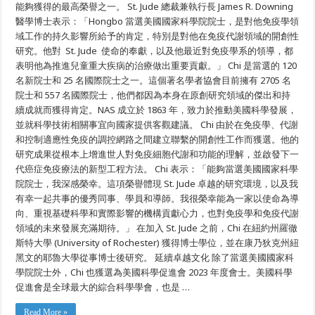
博
能夠獲得的最高榮譽之一。 St. Jude 總裁兼執行長 James R. Downing
士
醫學博士表示：「Hongbo 當選美國國家科學院院士，是對他免疫學領
當
域工作的持久影響所給予的肯定，特別是對他在免疫代謝領域的開創性
選
美
研究。他對 St. Jude 使命的奉獻，以及他最近對免疫學系的領導，都
國
表明他為推進兒童重大疾病的治療做出重要貢獻。」 Chi 是當選的 120
國
家
名新院士和 25 名國際院士之一。這個著名學者協會目前擁有 2705 名
科
院士和 557 名國際院士，他們都因為本身在原創研究領域的傑出和持
學
續成就而獲得肯定。NAS 成立於 1863 年，致力於推動美國科學發展，
院
院
並就科學技術相關事宜向國家提供客觀建議。 Chi 由於在免疫學、代謝
士
和控制適應性免疫的調控網路之間建立聯繫的開創性工作而獲選。他的
研究成果從根本上增進世人對免疫細胞代謝和功能的理解，並啟發下一
代癌症免疫療法的新型工程方法。 Chi 表示：「能夠當選美國國家科學
院院士，我深感榮幸。這項榮譽體現 St. Jude 卓越的研究環境，以及我
有幸一起共事的優秀同事、學員和導師。我很榮幸能為一家以使命為導
向、重視基礎科學和實際影響的機構貢獻心力，也對免疫學和免疫代謝
領域的未來發展充滿期待。」 在加入 St. Jude 之前，Chi 在紐約州羅徹
斯特大學 (University of Rochester) 獲得博士學位，並在康乃狄克州紐
黑文的耶魯大學從事博士後研究。 延續卓越文化 除了當選美國國家科
學院院士外，Chi 也獲選為美國科學促進會 2023 年度會士。美國科學
促進會是全球最大的綜合科學學會，也是 …
Read More »