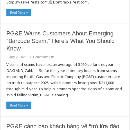
StopInvasivePests.com 或 DontPackaPest.com。
Read More »
PG&E Warns Customers About Emerging
“Barcode Scam:” Here’s What You Should
Know
on
July 2, 2026
Comments Off
PG&E
Victims of scams have lost an average of $969 so far this year
Warns
Customers
OAKLAND, Calif. — So far this year, monetary losses from scams
About
Emerging
impacting Pacific Gas and Electric Company (PG&E) customers are
“Barcode
Scam:”
on track to outpace 2025, with customers losing over $211,000
Here’s
through mid-year. To help customers spot the signs of a scam and
What
You
avoid falling victim, PG&E is sharing …
Should
Know
Read More »
PG&E cảnh báo khách hàng về “trò lừa đảo