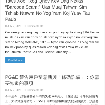
Taws Xob Txog Qhov Kev Dag Ntxias
고
“Barcode Scam:” Uas Muaj Tshwm Sim
알
고
Tshiab Ntawm No Yog Yam Koj Yuav Tau
계
셔
Paub
야
할
on
July 2, 2026
Comments Off
사
PG&E
항
Cov neeg uas raug dag ntxias tau poob nyiaj ntau txog $969 thaum
Ceeb
Toom
muab los xam rau qhov nruab nrab nyob rau xyoo no los txog tam
Rau
Cov
sim no Nroog OAKLAND, Calif. — Nyob rau xyoo no los txog tam sim
Neeg
Siv
no, kev poob nyiaj los ntawm kev dag ntxias muaj kev cuam
Hluav
tshuam rau Pacific Gas and Electric Company …
Taws
Xob
Txog
Qhov
Read More »
Kev
Dag
Ntxias
“Barcode
Scam:”
PG&E 警告用戶留意新興「條碼詐騙」：你需
Uas
Muaj
要知道的事項
Tshwm
Sim
Tshiab
on
July 2, 2026
Comments Off
Ntawm
PG&E
No
今年至今，詐騙受害者平均損失達 969 美元 【屋崙訊】今年到目前為
警
Yog
Yam
告
止，太平洋煤電公司（PG&E）用戶因詐騙所蒙受的金錢損失，預計將
Koj
用
Yuav