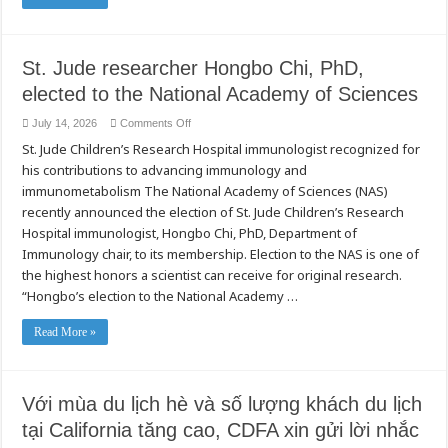
St. Jude researcher Hongbo Chi, PhD,
elected to the National Academy of Sciences
on
July 14, 2026
Comments Off
St.
St. Jude Children’s Research Hospital immunologist recognized for
Jude
researcher
his contributions to advancing immunology and
Hongbo
Chi,
immunometabolism The National Academy of Sciences (NAS)
PhD,
elected
recently announced the election of St. Jude Children’s Research
to
Hospital immunologist, Hongbo Chi, PhD, Department of
the
National
Immunology chair, to its membership. Election to the NAS is one of
Academy
of
the highest honors a scientist can receive for original research.
Sciences
“Hongbo’s election to the National Academy …
Read More »
Với mùa du lịch hè và số lượng khách du lịch
tại California tăng cao, CDFA xin gửi lời nhắc