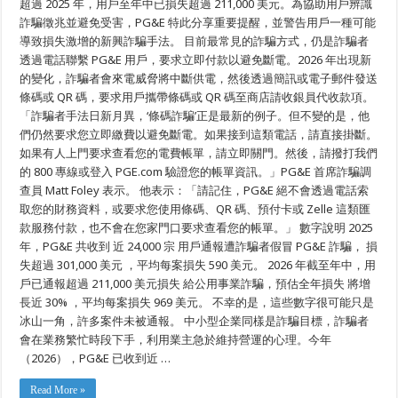
超過 2025 年，用戶至年中已損失超過 211,000 美元。為協助用戶辨識
戶
Tau
留
詐騙徵兆並避免受害，PG&E 特此分享重要提醒，並警告用戶一種可能
Paub
意
導致損失激增的新興詐騙手法。 目前最常見的詐騙方式，仍是詐騙者
新
透過電話聯繫 PG&E 用戶，要求立即付款以避免斷電。2026 年出現新
興
「條
的變化，詐騙者會來電威脅將中斷供電，然後透過簡訊或電子郵件發送
碼
條碼或 QR 碼，要求用戶攜帶條碼或 QR 碼至商店請收銀員代收款項。
詐
騙」：
「詐騙者手法日新月異，‘條碼詐騙’正是最新的例子。但不變的是，他
你
們仍然要求您立即繳費以避免斷電。如果接到這類電話，請直接掛斷。
需
如果有人上門要求查看您的電費帳單，請立即關門。然後，請撥打我們
要
知
的 800 專線或登入 PGE.com 驗證您的帳單資訊。」PG&E 首席詐騙調
道
查員 Matt Foley 表示。 他表示：「請記住，PG&E 絕不會透過電話索
的
事
取您的財務資料，或要求您使用條碼、QR 碼、預付卡或 Zelle 這類匯
項
款服務付款，也不會在您家門口要求查看您的帳單。」 數字說明 2025
年，PG&E 共收到 近 24,000 宗 用戶通報遭詐騙者假冒 PG&E 詐騙， 損
失超過 301,000 美元 ，平均每案損失 590 美元。 2026 年截至年中，用
戶已通報超過 211,000 美元損失 給公用事業詐騙，預估全年損失 將增
長近 30% ，平均每案損失 969 美元。 不幸的是，這些數字很可能只是
冰山一角，許多案件未被通報。 中小型企業同樣是詐騙目標，詐騙者
會在業務繁忙時段下手，利用業主急於維持營運的心理。今年
（2026），PG&E 已收到近 …
Read More »