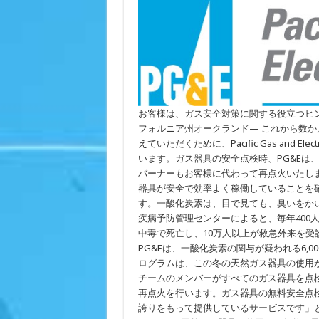
温
の
低
下
に
伴
い、
PG&E
は、
一
酸
お客様は、ガス安全対策に関する役立つヒ
化
フォルニア州オークランド— これから数
炭
えていただくために、Pacific Gas and E
素
中
います。ガス器具の安全点検時、PG&Eは
毒
バーナーもお客様に代わって再点火いたし
の
リ
器具が安全で効率よく稼働していることを
ス
す。一酸化炭素は、目で見ても、臭いをか
ク
疾病予防管理センターによると、毎年400
を
減
中毒で死亡し、10万人以上が救急外来を受診し
ら
PG&Eは、一酸化炭素の関与が疑われる6,
す
た
ログラムは、この冬の天然ガス器具の使用
め、
チームのメンバーがすべてのガス器具を点
無
再点火を行います。ガス器具の無料安全点検
料
の
誇りをもって提供しているサービスです」と、PG
ガ