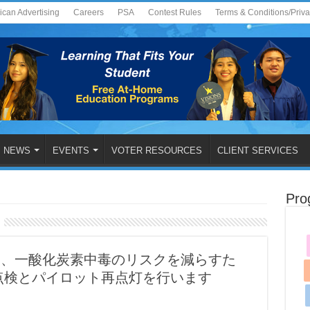
ican Advertising
Careers
PSA
Contest Rules
Terms & Conditions/Priv
NEWS
EVENTS
VOTER RESOURCES
CLIENT SERVICES
Pro
は、一酸化炭素中毒のリスクを減らすた
点検とパイロット再点灯を行います