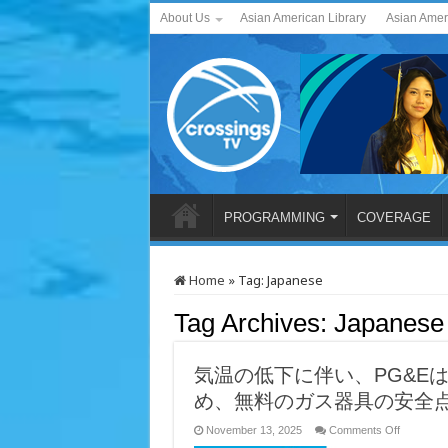
About Us
Asian American Library
Asian Amer
PROGRAMMING
COVERAGE
Home
»
Tag:
Japanese
Tag Archives:
Japanese
気温の低下に伴い、PG&E
め、無料のガス器具の安全
on
November 13, 2025
Comments Off
気