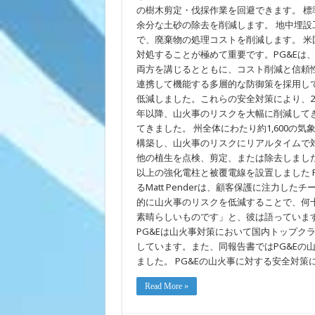
に
の樹木剪定・伐採作業を回避できます。 
埋
余分な土砂の除去を削減します。 地中埋
設
し、
で、廃棄物の処理コストを削減します。 
通
対処することが極めて重要です。PG&Eは
電
両方を講じるとともに、コスト削減と信頼性
を
完
連携して機能する多層的な防御策を採用し
了
低減しました。これらの安全対策により、20
年以降、山火事のリスクを大幅に削減してき
てきました。 州全体にわたり約1,600の
構築し、山火事のリスクにリアルタイムで対
他の植生を点検、剪定、または除去しました 1
以上の強化電柱と被覆電線を設置しました 
るMatt Penderは、顧客保護に注力し
的に山火事のリスクを低減することで、何
素晴らしいものです」と、彼は語っていま
PG&Eは山火事対策において国内トップク
しています。また、同報告書ではPG&Eの
ました。 PG&Eの山火事に対する安全対策について
Read More »