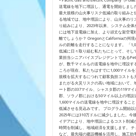
– Pacific Gas and Electric C
の
送電線を地下に埋設し、通電を開始しました
PG&E
顧
最大規模の山火事リスク低減の取り組みと
客
る地域では、地中埋設により、山火事のリス
が
り組みにより、2023年以来、システム全体
新
た
には地下送電線に加え、より頑丈な架空電柱
に
離でしょうか？ OregonとCaliforniaの
山
火
ルの距離を走行することになります。 「1
事
低減に日々取り組む私たちにとって、そして
か
業担当シニアバイスプレジデントであるPeter K
ら
保
が、数千マイルもの送電線を地中に埋設す
護
ころが現在、私たちはすでに1,000マイ
さ
れ
規模を拡大するにつれて顧客負担コストも大幅に
る
またがる火災リスクの高い地域において、
送
ート郡の337マイル、シャスタ郡の119
電
線
郡、ソラノ郡における50マイル以上の埋設送
1,000
1,600マイルの送電線を地中に埋設するこ
マ
イ
低減させる見込みです。 プログラム開始以
ル
2025年には310万ドルに減少しました。
相
当
イデアにより、地中埋設によるコスト削減
を
時間を削減し、地域経済を支援します。 
地
など、最先端の建設機械を活用し、施工効
下