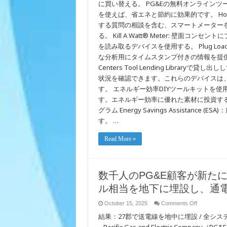
に買い替える。 PG&Eの無料オンライン
い
よ
を使えば、省エネと節約に効果的です。 HomeI
う
する質問の相談を含む、スマートメーターを
に
る。 Kill A Watt® Meter: 壁
を読み取るデバイスを使用する。 Plug Lo
な分析用にタイムスタンプ付きの情報を提供する
Centers Tool Lending Libr
状況を確認できます。これらのデバイスは
す。 エネルギー効率DIYツールキットを
す。エネルギー効率に優れた素材に投資す
グラム Energy Savings Assista
す。 …
Read More »
数千人のPG&E顧客が新たに
ル相当を地下に埋設し、通
on
October 15, 2025
Comments Off
数
結果：27郡で送電線を地中に埋設 / 全シ
千
人