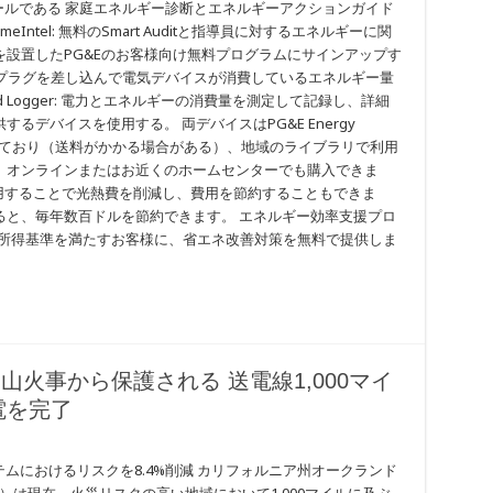
ツールである 家庭エネルギー診断とエネルギーアクションガイド
ntel: 無料のSmart Auditと指導員に対するエネルギーに関
設置したPG&Eのお客様向け無料プログラムにサインアップす
面コンセントにプラグを差し込んで電気デバイスが消費しているエネルギー量
ad Logger: 電力とエネルギーの消費量を測定して記録し、詳細
デバイスを使用する。 両デバイスはPG&E Energy
aryで貸し出ししており（送料がかかる場合がある）、地域のライブラリで利用
、オンラインまたはお近くのホームセンターでも購入できま
使用することで光熱費を削減し、費用を節約することもできま
ると、毎年数百ドルを節約できます。 エネルギー効率支援プロ
nce (ESA)：所得基準を満たすお客様に、省エネ改善対策を無料で提供しま
山火事から保護される 送電線1,000マイ
電を完了
ステムにおけるリスクを8.4%削減 カリフォルニア州オークランド