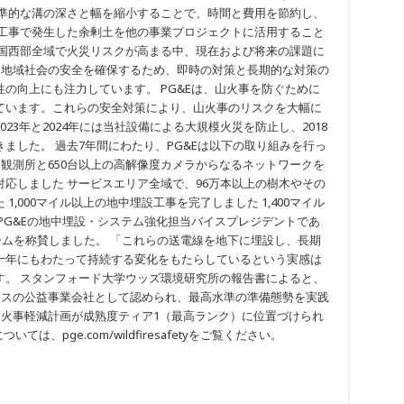
標準的な溝の深さと幅を縮小することで、時間と費用を節約し、
設工事で発生した余剰土を他の事業プロジェクトに活用すること
米国西部全域で火災リスクが高まる中、現在および将来の課題に
、地域社会の安全を確保するため、即時の対策と長期的な対策の
の向上にも注力しています。 PG&Eは、山火事を防ぐために
ています。これらの安全対策により、山火事のリスクを大幅に
23年と2024年には当社設備による大規模火災を防止し、2018
ました。 過去7年間にわたり、PG&Eは以下の取り組みを行っ
気象観測所と650台以上の高解像度カメラからなるネットワークを
応しました サービスエリア全域で、96万本以上の樹木やその
,000マイル以上の地中埋設工事を完了しました 1,400マイル
PG&Eの地中埋設・システム強化担当バイスプレジデントであ
たチームを称賛しました。 「これらの送電線を地下に埋設し、長期
十年にもわたって持続する変化をもたらしているという実感は
す。 スタンフォード大学ウッズ環境研究所の報告書によると、
ラスの公益事業会社として認められ、最高水準の準備態勢を実践
山火事軽減計画が成熟度ティア1（最高ランク）に位置づけられ
は、pge.com/wildfiresafetyをご覧ください。