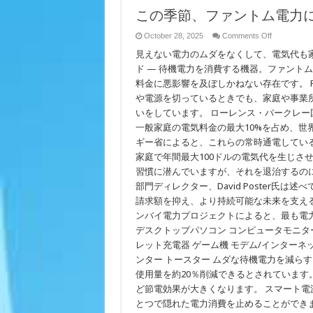
この季節、ファントム電力
on
October 28, 2025
Comments Off
こ
見えない電力のムダをなくして、電気代も
の
季
ド — 待機電力を消費する機器。ファント
節、
料金に悪影響を及ぼしかねない存在です。 Pacific 
フ
や電源を切っているときでも、家庭や事業
ァ
ン
いをしています。 ローレンス・バークレー
ト
一般家庭の電気料金の最大10%を占め、世
ム
電
ギー省によると、これらの常時通電してい
力
家庭で年間最大100ドルの電気代を生じさ
に
習慣に潜んでいますが、それを退治するのに
だ
ま
部門ディレクター、David Poster氏
さ
請求額を抑え、より持続可能な未来を支える
れ
て
ンバイ電力プロジェクトによると、最も電
無
デスクトップパソコン コンピュータモニター
駄
レット充電器 ゲーム機 モデム/インターネ
な
電
ンター トースター ムダな待機電力を減らす
力
使用量を約20％削減できるとされています
を
使
ど節電効果が大きくなります。 スマート電
わ
とつで隠れた電力消費を止めることができます。
な