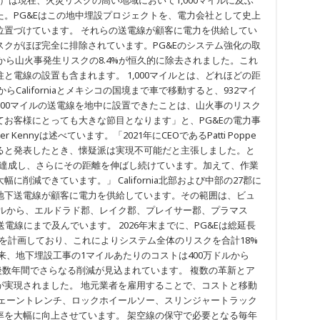
ompany（PG&E）は現在、火災リスクの高い地域において1,000マイルに及ぶ
。PG&Eはこの地中埋設プロジェクトを、電力会社として史上
位置づけています。 それらの送電線が顧客に電力を供給してい
クがほぼ完全に排除されています。PG&Eのシステム強化の取
から山火事発生リスクの8.4%が恒久的に除去されました。これ
と電線の設置も含まれます。 1,000マイルとは、どれほどの距
州境からCaliforniaとメキシコの国境まで車で移動すると、932マイ
,000マイルの送電線を地中に設置できたことは、山火事のリスク
お客様にとっても大きな節目となります」と、PG&Eの電力事
ennyは述べています。「2021年にCEOであるPatti Poppe
ると発表したとき、懐疑派は実現不可能だと主張しました。と
ルを達成し、さらにその距離を伸ばし続けています。加えて、作業
削減できています。」 California北部および中部の27郡に
地下送電線が顧客に電力を供給しています。その範囲は、ビュ
マイルから、エルドラド郡、レイク郡、プレイサー郡、プラマス
電線にまで及んでいます。 2026年末までに、PG&Eは総延長
とを計画しており、これによりシステム全体のリスクを合計18%
来、地下埋設工事の1マイルあたりのコストは400万ドルから
今後数年間でさらなる削減が見込まれています。 複数の革新とア
が実現されました。 地元業者を雇用することで、コストと移動
チェーントレンチ、ロックホイールソー、スリンジャートラック
率を大幅に向上させています。 架空線の保守で必要となる毎年