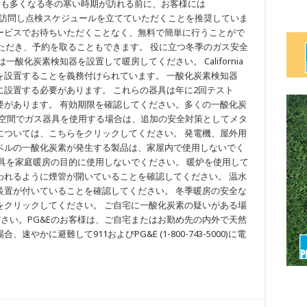
最も多くなる冬の寒い時期が訪れる前に、お客様には
ウェブサイトを訪問し点検スケジュールを立てていただくことを推奨していま
ービスでお待ちいただくことなく、無料で簡単に行うことがで
けていただき、予約を取ることもできます。 役に立つ冬季のガス安全
酸化炭素検知器を設置して暖房してください。 California
を設置することを義務付けられています。 一酸化炭素検知器
設置する必要があります。 これらの器具は年に2回テスト
要があります。 有効期限を確認してください。多くの一酸化炭
た空間でガス器具を使用する場合は、追加の安全対策としてメタ
については、こちらをクリックしてください。 発電機、屋外用
ベルの一酸化炭素が発生する製品は、家屋内で使用しないでく
具を家庭暖房の目的に使用しないでください。 暖炉を使用して
われるように煙管が開いていることを確認してください。 温水
装置が付いていることを確認してください。 冬季暖房の安全な
をクリックしてください。 ご自宅に一酸化炭素の疑いがある場
ださい。PG&Eのお客様は、ご自宅またはお勤め先の内外で天然
かに避難して911およびPG&E (1-800-743-5000)に電