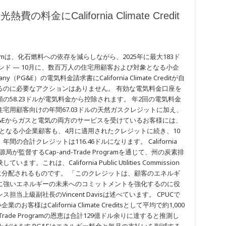
金にCalifornia Climate Credit
rogramは、化石燃料への依存を減らしながら、2025年に最大183ド
ンド — 10月に、数百万人の住宅用顧客および対象となる小企
ompany（PG&E）の電気料金請求書にCalifornia Climate Creditが自
るのに必要なアクションはありません。 有効な電気料金口座を
58.23ドルが電気料金から控除されます。 年2回の電気料金
宅用顧客向けの年間67.03ドルの天然ガスクレジットに加え、
G&Eからガスと電気の両方のサービスを受けているお客様には、
対象となる小企業顧客も、4月に適用されたクレジットに続き、10
合計クレジットは116.46ドルになります。 California
資源局が監督するCap-and-Trade Programを通じて、州の炭素排
は、California Public Utilities Commission
客様に分配されるものです。 「このクレジットは、顧客のエネルギ
に強いエネルギーの未来へのコミットメントを強化するのに役
上級副社長のVincent Davisは述べています。 CPUCで
客様はCalifornia Climate Creditsとして平均で約1,000
rade Programの恩恵は合計129億ドル余りに達すると推測し