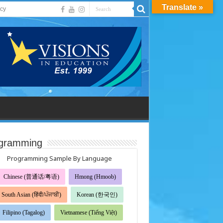
Translate »
acy
gramming
Programming Sample By Language
Chinese (普通话/粤语)
Hmong (Hmoob)
South Asian (हिंदी/ਪੰਜਾਬੀ)
Korean (한국인)
Filipino (Tagalog)
Vietnamese (Tiếng Việt)