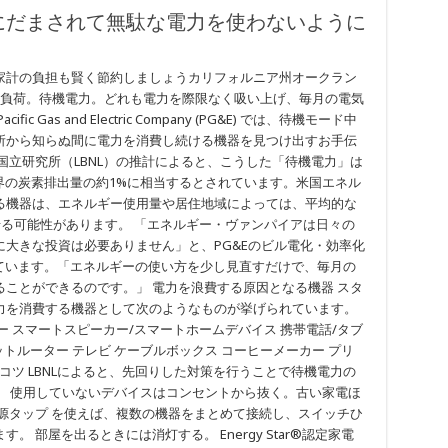
にだまされて無駄な電力を使わないように
家計の負担も賢く節約しましょうカリフォルニア州オークラン
ム負荷。待機電力。どれも電力を際限なく吸い上げ、毎月の電気
Gas and Electric Company (PG&E) では、待機モード中
所から知らぬ間に電力を消費し続ける機器を見つけ出すお手伝
国立研究所（LBNL）の推計によると、こうした「待機電力」は
界の炭素排出量の約1%に相当するとされています。米国エネル
る機器は、エネルギー使用量や居住地域によっては、平均的な
せる可能性があります。 「エネルギー・ヴァンパイアは日々の
大きな投資は必要ありません」と、PG&Eのビル電化・効率化
は述べています。「エネルギーの使い方を少し見直すだけで、毎月の
ことができるのです。」 電力を浪費する原因となる機器 スタ
力を消費する機器として次のようなものが挙げられています。
 スマートスピーカー/スマートホームデバイス 携帯電話/タブ
ットルーター テレビ ケーブルボックス コーヒーメーカー プリ
コツ LBNLによると、先回りした対策を行うことで待機電力の
。 使用していないデバイスはコンセントから抜く。古い家電ほ
源タップ を使えば、複数の機器をまとめて接続し、スイッチひ
 部屋を出るときには消灯する。 Energy Star®認定家電