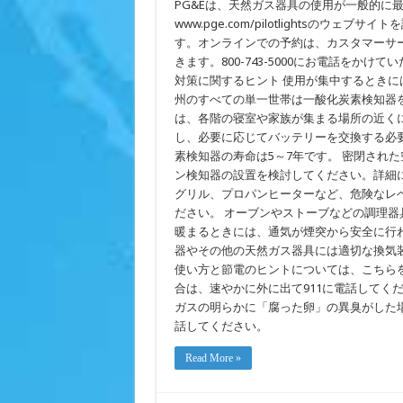
PG&Eは、天然ガス器具の使用が一般的に
ス
器
www.pge.com/pilotlightsの
具
す。オンラインでの予約は、カスタマーサ
の
きます。800-743-5000にお電話をか
安
全
対策に関するヒント 使用が集中するときには一
点
州のすべての単一世帯は一酸化炭素検知器
検
と
は、各階の寝室や家族が集まる場所の近くに
パ
し、必要に応じてバッテリーを交換する必
イ
素検知器の寿命は5～7年です。 密閉され
ロ
ッ
ン検知器の設置を検討してください。詳細
ト
グリル、プロパンヒーターなど、危険なレ
再
点
ださい。 オーブンやストーブなどの調理器
灯
暖まるときには、通気が煙突から安全に行
を
器やその他の天然ガス器具には適切な換気
行
い
使い方と節電のヒントについては、こちら
ま
合は、速やかに外に出て911に電話してく
す
ガスの明らかに「腐った卵」の異臭がした場合、速や
話してください。
Read More »