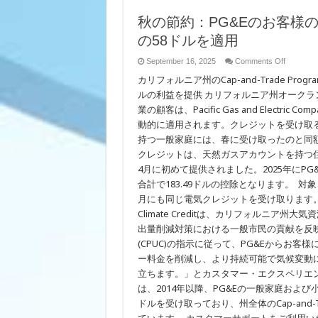
秋の節約：PG&Eのお客様の光熱費の料
の58ドルを適用
on
September 16, 2025
Comments Off
秋
カリフォルニア州のCap-and-Trade P
の
節
ルの利益を提供 カリフォルニア州オークラ
約：
業の顧客は、Pacific Gas and Electric C
PG&E
の
動的に適用されます。クレジットを受け取
お
持つ一般家庭には、春に受け取ったのと同額の
客
クレジットは、天然ガスアカウントを持つ住
様
の
4月に初めて提供されました。2025年にP
光
合計で183.49ドルの控除となります。 
熱
費
月にも同じ電気クレジットを受け取ります。年間の
の
Climate Creditは、カリフォルニア州大気
料
出量削減対策における一般市民の貢献を反映しています。これ
金
に
(CPUC)の指示に従って、PG&Eからお
California
ー料金を削減し、より持続可能で気候変動
Climate
Credit
立ちます。」とカスタマー・エクスペリエンス担当
の
58
は、2014年以降、PG&Eの一般家庭および小企業のお
ド
ドルを受け取っており、州全体のCap-and-T
ル
を