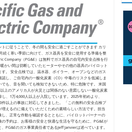
ントに従うことで、冬の間も安全に過ごすことができます カリ
か月続く寒い季節に向けて、ガス器具を安全に使用する準備を整
lectric Company（PG&E）は無料でガス器具の自宅内安全点検を行
、暖かい間は切断していたヒーターやその他の器具のパイロット
ます。 安全点検では、温水器、ボイラー、オーブンなどのガス
確認し、ご自宅内の一酸化炭素（CO）中毒のリスクを低減しま
いでも、音を聞いても検知できないため、特に危険です。 米国
人以上のアメリカ人が火災とは関係のない意図しない一酸化炭素
、1万4,000人以上が入院しています。2025年初めより、
000件以上の事故に対応してきました。 「この無料の安全点検プ
が増えるのに備えていただくための素晴らしい方法です。担当
検し、正常な作動を確認するとともに、パイロットバーナーの
の予約は、お客様の安全と快適な生活を守るために、PG&Eが
&Eのガス事業責任者であるJeff Janvierは述べています。