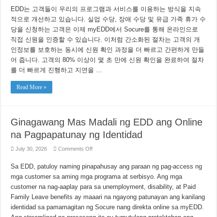
의
EDD는 고객들이 우리의 프로그램과 서비스를 이용하는 방식을 지속
온
라
적으로 개선하고 있습니다. 실업 수당, 장애 수당 및 유급 가족 휴가 수
인
당을 신청하는 고객은 이제 myEDD에서 Socure를 통해 온라인으로
신
직접 신원을 인증할 수 있습니다. 이처럼 간소화된 절차는 고객의 개
원
확
인정보를 보호하는 동시에 신원 확인 과정을 더 빠르고 간편하게 만들
인
어 줍니다. 고객의 80% 이상이 몇 초 만에 신원 확인을 완료하여 절차
절
차
를 더 빠르게 진행하고 지연을 …
간
소
Read More »
화
Ginagawang Mas Madali ng EDD ang Online
na Pagpapatunay ng Identidad
on
July 30, 2026
Comments Off
Ginagawang
Mas
Sa EDD, patuloy naming pinapahusay ang paraan ng pag-access ng
Madali
ng
mga customer sa aming mga programa at serbisyo. Ang mga
EDD
ang
customer na nag-aaplay para sa unemployment, disability, at Paid
Online
na
Family Leave benefits ay maaari na ngayong patunayan ang kanilang
Pagpapatunay
identidad sa pamamagitan ng Socure nang direkta online sa myEDD.
ng
Identidad