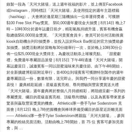
錄製一段為「天河大賭場」送上週年祝福的影片，並上傳至Facebook
或Instagram，同時標註「天河大賭場」及使用指定的週年主題標籤
（hashtag）。大會將於逢星期三隨機抽出一位幸運得獎者，可獲贈
$100 Free Slot Play獎賞。 $50,000週年慶現金大抽獎 | 8月14日 晚上7
時 – 10時30分於週年誌慶日前夕，精彩氣氛持續升溫，賓客有機會贏
取總值$50,000現金獎賞。「天河貴賓會員卡」會員可於任何活動推廣
kiosk自助機台列印抽獎券，並投入設於Rock Bar附近的官方抽獎箱參
加抽獎。抽獎活動將於當晚每30分鐘舉行一次，並於晚上10時30分公
佈一位$25,000現金大獎得主，為慶祝活動添上璀璨亮點。 「甜蜜獻
禮」免費週年專屬甜品派發 | 8月15日 下午4時適逢「天河大賭場」開
幕誌慶當日，誠邀賓客一同以甜蜜滋味來共慶佳節。由下午4時開始，
於全新擴建博彩區附近舉行，首400位到場賓客可獲贈特別製作的週年
慶專屬甜品一份，數量有限，送完即止。與我們一同分享週年慶的甜蜜
喜悅！ 慶典精彩延續：星級嘉賓亮相、尊尚體驗與豐富獎賞送大禮
「天河大賭場」週年慶典將於整個八月持續精彩，將陸續呈獻一系列的
專屬獎賞、矚目的星級嘉賓亮相、頂級尊尚體驗，以及為賓客帶來更多
驚喜與贏取豐富獎賞的機會。 Athletics隊一壘手Tyler Soderstrom 見
面會 | 8月12日 晚上7時把握機會與棒球界備受矚目的新星近距離見面
—— Athletics隊一壘手Tyler Soderstrom將親臨「天河大賭場」，參與
專屬的粉絲見面活動。活動由晚上7時開始，首 75 位 賓客可參加見面
會，與 …