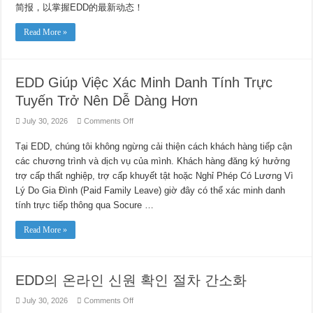
简报，以掌握EDD的最新动态！
Read More »
EDD Giúp Việc Xác Minh Danh Tính Trực
Tuyến Trở Nên Dễ Dàng Hơn
on
July 30, 2026
Comments Off
EDD
Giúp
Tại EDD, chúng tôi không ngừng cải thiện cách khách hàng tiếp cận
Việc
Xác
các chương trình và dịch vụ của mình. Khách hàng đăng ký hưởng
Minh
Danh
trợ cấp thất nghiệp, trợ cấp khuyết tật hoặc Nghỉ Phép Có Lương Vì
Tính
Trực
Lý Do Gia Đình (Paid Family Leave) giờ đây có thể xác minh danh
Tuyến
tính trực tiếp thông qua Socure …
Trở
Nên
Dễ
Read More »
Dàng
Hơn
EDD의 온라인 신원 확인 절차 간소화
on
July 30, 2026
Comments Off
EDD