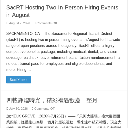
SacRT Hosting Two In-Person Hiring Events
in August
on
August 7, 2026
Comments Off
SacRT
Hosting
SACRAMENTO, CA – The Sacramento Regional Transit District
Two
In-
(SacRT) is hosting two in-person hiring events in August to fill a wide
Person
Hiring
range of open positions across the agency. SacRT offers a highly
Events
in
competitive benefits package, including medical, dental, and vision
August
coverage, paid sick leave, retirement plans, tuition reimbursement, a
no-cost transit pass for employees and eligible dependents, and
more. Hiring …
Read More »
四載輝煌時光，精彩禮遇歡慶一整月
on
July 30, 2026
Comments Off
四
加州ELK GROVE（2026年7月25日）——「天河大賭場」盛大慶祝開
載
輝
業四載，隆重推出為期一個月的慶祝活動，帶來連串精彩禮遇、現金大
煌