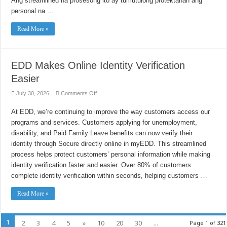
Ang streamlined na prosesong ito ay tumutulong protektahan ang
personal na …
Read More »
EDD Makes Online Identity Verification
Easier
on
July 30, 2026
Comments Off
EDD
Makes
At EDD, we’re continuing to improve the way customers access our
Online
Identity
programs and services. Customers applying for unemployment,
Verification
Easier
disability, and Paid Family Leave benefits can now verify their
identity through Socure directly online in myEDD. This streamlined
process helps protect customers’ personal information while making
identity verification faster and easier. Over 80% of customers
complete identity verification within seconds, helping customers …
Read More »
1
2
3
4
5
»
10
20
30
...
Page 1 of 321