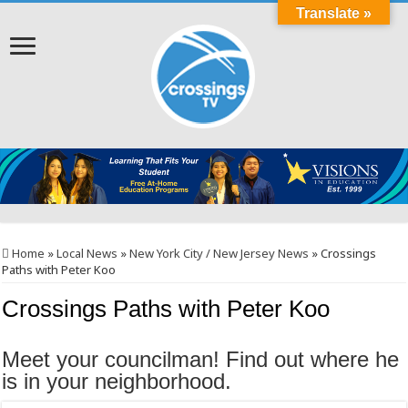
Translate »
Home
»
Local News
»
New York City / New Jersey News
»
Crossings
Paths with Peter Koo
Crossings Paths with Peter Koo
Meet your councilman! Find out where he
is in your neighborhood.