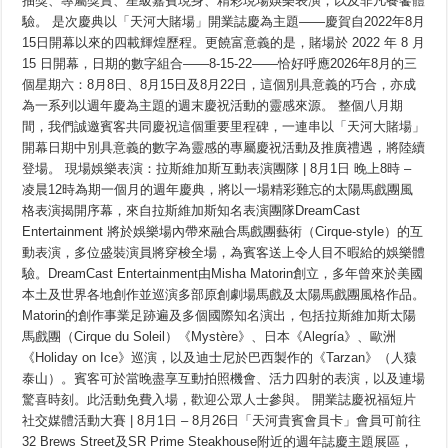
抽獎、專屬獎賞、星級嘉賓現身、精彩現場娛樂表演，以及非凡餐饗體
時
光，
驗。 是次慶典以「天河大賭場」開業誌慶為主題——慶賀自2022年8月
精
15日開幕以來的四載輝煌歷程。更饒富意義的是，賭場於 2022 年 8 月
彩
15 日開幕，日期的數字組合——8-15-22——恰好呼應2026年8月的三
禮
遇
個星期六：8月8日、8月15日及8月22日，這個別具意義的巧合，亦成
歡
為一系列以週年慶為主題的週末慶祝活動的靈感來源。 整個八月期
慶
一
間，我們誠邀賓客共同慶祝這個重要里程碑，一連串以「天河大賭場」
整
開幕日期中別具意義的數字為靈感的專屬慶祝活動及推廣禮遇，將陸續
月
登場。 現場娛樂表演：拉斯維加斯互動表演團隊 | 8月1日 晚上8時 –
凌晨12時為期一個月的週年慶典，將以一場精彩難忘的太陽馬戲團風
格表演揭開序幕，來自拉斯維加斯知名表演團隊DreamCast
Entertainment 將於娛樂場內帶來融合馬戲團藝術（Cirque-style）的互
動表演，多位盛裝演員將穿梭全場，為賓客送上令人目不暇給的娛樂體
驗。DreamCast Entertainment由Misha Matorin創立，多年曾來於美國
本土及世界各地創作並巡演多部原創劇場馬戲及太陽馬戲團風格作品。
Matorin的創作事業足跡遍及多個國際知名演出，包括拉斯維加斯太陽
馬戲團（Cirque du Soleil）《Mystère》、日本《Alegría》、歐洲
《Holiday on Ice》巡演，以及迪士尼於巴西製作的《Tarzan》（人猿
泰山）。賓客可於當晚盡享互動拍照機會、活力四射的表演，以及連場
驚喜時刻。此活動免費入場，歡迎公眾人士參與。 開業誌慶祝福短片
社交媒體活動大賽 | 8月1日 – 8月26日「天河貴賓會員卡」會員可前往
32 Brews Street及SR Prime Steakhouse附近的週年誌慶主題展區，