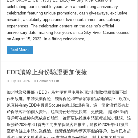
ELK GROVE, Calif. (July 25, 2026) –– Sky River Casino is
OF
celebrating four incredible years with a month-long anniversary
MEMORIES,
A
celebration featuring unique promotions, cash giveaways, exclusive
MONTH
OF
rewards, a celebrity appearance, live entertainment and culinary
CELEBRATION
experiences. The celebration centers on the casino’s official
anniversary date, marking four years since Sky River Casino opened
on August 15, 2022. In a fitting coincidence, …
Read More »
EDD讓線上身份驗證更加便捷
on
July 30, 2026
Comments Off
EDD
讓
加州就業發展部（EDD）為方便客戶使用各項計劃和取得服務而不斷
線
上
作出改進。申請失業保險、殘障保險和帶薪家事假福利的客戶，現在可
身
以直接在myEDD中透過Socure在線上驗證身份。這一簡化流程既有助
份
於保護客戶的個人資訊，也讓身份驗證更快速、更便捷。 超過80%的
驗
證
客戶可在數秒內完成身份驗證，從而更快推進申請流程並減少延誤。該
更
服務於2025年8月首先面向失業保險客戶推出，隨後於2026年6月擴展
加
便
至所有線上申請失業保險、殘障保險和帶薪家事假的客戶。迄今已有超
捷
過41.5萬名客戶透過Socure成功完成身份驗證。 對大多數客戶而言，