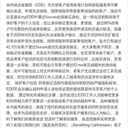
让
加州就业发展部（EDD）为方便客户使用各项计划和获取服务而不断
在
线
做出改进。申请失业保险、残障保险和带薪家事假福利的客户，现在可
身
以直接在myEDD中通过Socure在线验证身份。这一简化流程既有助于
份
保护客户的个人信息，也让身份验证更快速、更便捷。 超过80%的客
验
证
户可在数秒内完成身份验证，从而更快推进申请流程并减少延误。该服
更
务于2025年8月首先面向失业保险客户推出，随后于2026年6月扩展至
加
便
所有在线申请失业保险、残障保险和带薪家事假的客户。迄今已有超过
捷
41.5万名客户通过Socure成功完成身份验证。 对大多数客户而言，身
份验证快速顺畅，无需在不同网站之间切换，也无需登录多个账户。系
统会将客户提供的信息与其他数据源进行实时比对，以核实身份。若需
要进一步审核，系统可能会引导客户通过ID.me来完成额外的身份核
验，其中可能包括上传文件和审核证件。若客户无法通过这些工具完成
验证，经过培训的EDD工作人员将人工核查相关信息并作出最终决
定。 保护客户信息 所有验证流程均遵循加州和联邦的严格隐私标准。
EDD不会在确认福利申请人身份所必需的最低限度外共享客户的个人
数据。 通过简化常规验证步骤，这些改进让EDD工作人员能够把更多
时间和精力用于需要进一步审核或客户支持的福利申请。 这种兼顾安
全与效率的做法，体现了现代机构如何在提升服务的同时加强安全保
障。技术为流程提供支持，但最终决策和客户服务仍以人为核心。 及
时了解我们的最新改进 想及时了解新的服务、改进措施和实用资源
吗？欢迎订阅我们的《惠及加州居民》（Benefiting Californians）电子