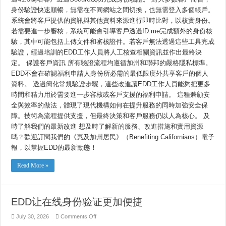
身份驗證快速順暢，無需在不同網站之間切換，也無需登入多個帳戶。
系統會將客戶提供的資訊與其他資料來源進行即時比對，以核實身份。
若需要進一步審核，系統可能會引導客戶透過ID.me完成額外的身份核
驗，其中可能包括上傳文件和審核證件。若客戶無法透過這些工具完成
驗證，經過培訓的EDD工作人員將人工核查相關資訊並作出最終決
定。 保護客戶資訊 所有驗證流程均遵循加州和聯邦的嚴格隱私標準。
EDD不會在確認福利申請人身份所必需的最低限度外共享客戶的個人
資料。 透過簡化常規驗證步驟，這些改進讓EDD工作人員能夠把更多
時間和精力用於需要進一步審核或客戶支援的福利申請。 這種兼顧安
全與效率的做法，體現了現代機構如何在提升服務的同時加強安全保
障。技術為流程提供支援，但最終決策和客戶服務仍以人為核心。 及
時了解我們的最新改進 想及時了解新的服務、改進措施和實用資源
嗎？歡迎訂閱我們的《惠及加州居民》（Benefiting Californians）電子
報，以掌握EDD的最新動態！
Read More »
EDD让在线身份验证更加便捷
on
July 30, 2026
Comments Off
EDD