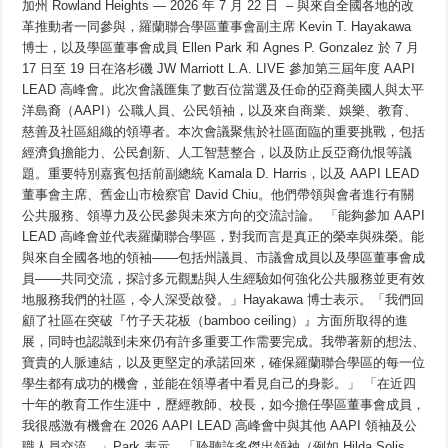
加州 Rowland Heights — 2026 年 7 月 22 日 – 與來自全國各地的改
蘭
聯
革推動者一同參與，羅蘭聯合學區董事會副主席 Kevin T. Hayakawa
合
博士，以及學區董事會成員 Ellen Park 和 Agnes P. Gonzalez 於 7 月
學
區
17 日至 19 日在洛杉磯 JW Marriott L.A. LIVE 參加第三屆年度 AAPI
董
LEAD 高峰會。此次會議匯集了數百位當選及任命的亞裔美國人與太平
事
洋島裔（AAPI）公職人員、公民領袖，以及來自商業、娛樂、教育、
會
成
慈善及社區組織的領導者。本次會議聚焦於社區面臨的重要挑戰，包括
員
經濟負擔能力、公民創新、人工智慧整合，以及防止反亞裔仇恨等議
參
加
題。重要特別嘉賓包括前副總統 Kamala D. Harris，以及 AAPI LEAD
全
董事會主席、舊金山市檢察官 David Chiu。他們帶領與會者進行有關
國
公共服務、領導力及公民參與未來方向的交流討論。 「能夠參加 AAPI
AAPI
LEAD
LEAD 高峰會並代表羅蘭聯合學區，對我而言是真正的榮幸與殊榮。能
高
峰
與來自全國各地的領袖——包括州議員、市議會成員以及學區董事會成
會，
員——共同交流，探討多元觀點與人生經驗如何強化公共服務並更有效
與
地服務我們的社區，令人深受啟發。」Hayakawa 博士表示。「我們回
政
府
顧了社區在突破『竹子天花板（bamboo ceiling）』方面所取得的進
領
展，同時也認識到未來仍有許多重要工作需要完成。我帶著新的想法、
域
中
寶貴的人脈連結，以及更堅定的承諾回來，確保羅蘭聯合學區的每一位
的
學生都有成功的機會，並能在領導者中看見自己的身影。」 「在近四
亞
十年的教育工作生涯中，歷經教師、校長，如今擔任學區董事會成員，
裔
美
我很感激有機會在 2026 AAPI LEAD 高峰會中與其他 AAPI 領袖及公
國
職人員交流。」Park 表示。「聆聽許多傑出領袖（例如 Hilda Solis …