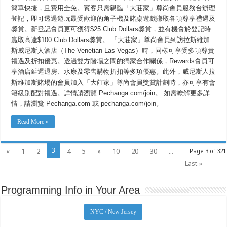
簡單快捷，且費用全免。賓客只需親臨「大莊家」尊尚會員服務台辦理
登記，即可透過遊玩最受歡迎的角子機及賭桌遊戲賺取各項尊享禮遇及
獎賞。新登記會員更可獲得$25 Club Dollars獎賞，並有機會於登記時
贏取高達$100 Club Dollars獎賞。 「大莊家」尊尚會員到訪拉斯維加
斯威尼斯人酒店（The Venetian Las Vegas）時，同樣可享受多項尊貴
禮遇及折扣優惠。透過雙方賭場之間的獨家合作關係，Rewards會員可
享酒店延遲退房、水療及零售購物折扣等多項優惠。此外，威尼斯人拉
斯維加斯賭場的會員加入「大莊家」尊尚會員獎賞計劃時，亦可享有會
籍級別配對禮遇。詳情請瀏覽 Pechanga.com/join。 如需瞭解更多詳
情，請瀏覽 Pechanga.com 或 pechanga.com/join。
Read More »
3
«
1
2
4
5
»
10
20
30
...
Page 3 of 321
Last »
Programming Info in Your Area
NYC / New Jersey