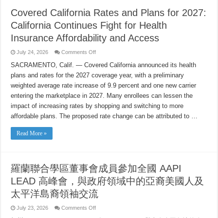
Covered California Rates and Plans for 2027:
California Continues Fight for Health
Insurance Affordability and Access
on
July 24, 2026
Comments Off
Covered
California
SACRAMENTO, Calif. — Covered California announced its health
Rates
plans and rates for the 2027 coverage year, with a preliminary
and
Plans
weighted average rate increase of 9.9 percent and one new carrier
for
2027:
entering the marketplace in 2027. Many enrollees can lessen the
California
Continues
impact of increasing rates by shopping and switching to more
Fight
affordable plans. The proposed rate change can be attributed to …
for
Health
Insurance
Read More »
Affordability
and
Access
羅蘭聯合學區董事會成員參加全國 AAPI
LEAD 高峰會，與政府領域中的亞裔美國人及
太平洋島裔領袖交流
on
July 23, 2026
Comments Off
羅