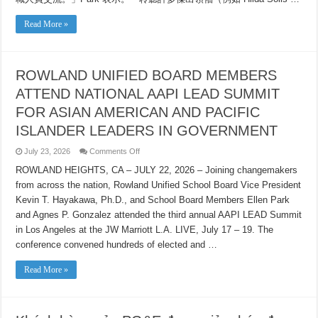
人
及
太
Read More »
平
洋
島
裔
ROWLAND UNIFIED BOARD MEMBERS
領
袖
ATTEND NATIONAL AAPI LEAD SUMMIT
交
流
FOR ASIAN AMERICAN AND PACIFIC
ISLANDER LEADERS IN GOVERNMENT
on
July 23, 2026
Comments Off
ROWLAND
UNIFIED
ROWLAND HEIGHTS, CA – JULY 22, 2026 – Joining changemakers
BOARD
from across the nation, Rowland Unified School Board Vice President
MEMBERS
ATTEND
Kevin T. Hayakawa, Ph.D., and School Board Members Ellen Park
NATIONAL
AAPI
and Agnes P. Gonzalez attended the third annual AAPI LEAD Summit
LEAD
SUMMIT
in Los Angeles at the JW Marriott L.A. LIVE, July 17 – 19. The
FOR
conference convened hundreds of elected and …
ASIAN
AMERICAN
AND
Read More »
PACIFIC
ISLANDER
LEADERS
IN
GOVERNMENT