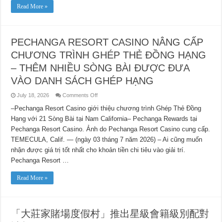
Read More »
PECHANGA RESORT CASINO NÂNG CẤP
CHƯƠNG TRÌNH GHÉP THẺ ĐỒNG HẠNG
– THÊM NHIỀU SÒNG BÀI ĐƯỢC ĐƯA
VÀO DANH SÁCH GHÉP HẠNG
on
July 18, 2026
Comments Off
PECHANGA
RESORT
–Pechanga Resort Casino giới thiệu chương trình Ghép Thẻ Đồng
CASINO
Hạng với 21 Sòng Bài tại Nam California– Pechanga Rewards tại
NÂNG
CẤP
Pechanga Resort Casino. Ảnh do Pechanga Resort Casino cung cấp.
CHƯƠNG
TRÌNH
TEMECULA, Calif. — (ngày 03 tháng 7 năm 2026) – Ai cũng muốn
GHÉP
THẺ
nhận được giá trị tốt nhất cho khoản tiền chi tiêu vào giải trí.
ĐỒNG
Pechanga Resort …
HẠNG
–
THÊM
Read More »
NHIỀU
SÒNG
BÀI
ĐƯỢC
ĐƯA
VÀO
「大莊家賭場度假村」推出星級會籍級別配對
DANH
SÁCH