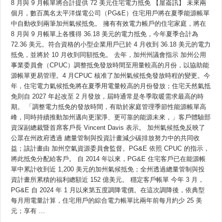
8 月與 9 月帳單將合計提供 72 美元住宅電力抵免 【屋崙訊】 未來兩
Cuam
州
Txog
氣
個月，數百萬名太平洋煤電公司（PG&E）住宅用戶將在夏季能源帳單
Kev
候
Sau
中自動收到兩筆加州氣候抵免。 擁有有效電力帳戶的住宅家庭，將在
抵
Nqi
Caij
免
8 月與 9 月帳單上各獲得 36.18 美元的電力抵免，今年夏季合計為
Ntuj
為
72.36 美元。符合資格的小型企業用戶已於 4 月收到 36.18 美元的電力
Sov
PG&E
rau
用
抵免，並將於 10 月收到同額抵免。 去年，加州州議會指示 加州公用
Cov
戶
Neeg
事業委員會（CPUC）調整抵免發放時間至用量較高的月份，以協助能
Siv
帶
Hluav
源帳單更易管理。4 月CPUC 核准了加州氣候抵免發放時程的變更。今
來
Taws
夏
年，住宅電力氣候抵免將在夏季用電量較高的月份發放；住宅天然氣抵
Xob
季
Ntawm
免則自 2027 年起改至 2 月發放，屆時通常是冬季取暖需求最高的時
PG&E
帳
單
期。 「調整電力抵免的發放時間，有助於家庭管理季節性能源帳單高
紓
峰，同時持續推動加州邁向更潔淨、更可靠的能源未來，」客戶體驗部
緩
資深副總裁暨首席客戶長 Vincent Davis 表示。 加州氣候抵免反映了
公眾在州政府透過 總量管制與投資計畫減少碳排放努力中的共同收
益；該計畫由 加州空氣資源委員會監督。PG&E 依照 CPUC 的指示，
將此抵免分配給客戶。 自 2014 年以來，PG&E 住宅客戶已在能源帳
單中累計收到近 1,200 美元的加州氣候抵免；全州透過總量管制與投
資計畫所累積的福利總額近 152 億美元。 穩定客戶帳單 今年 3 月，
PG&E 自 2024 年 1 月以來第五度調降電價。在這次調降後，依典型
每月用電量計算，住宅用戶的綜合電力帳單比兩年前每月約少 25 美
元；享有 …