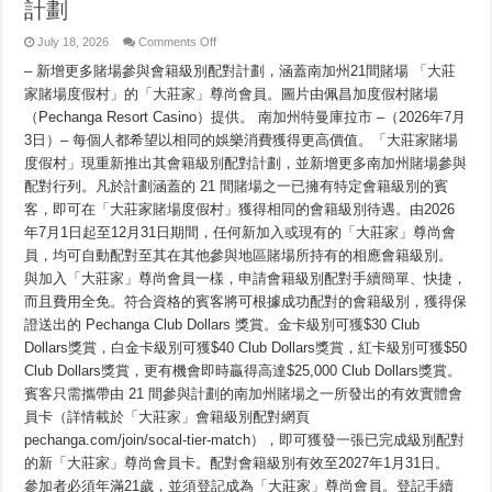
計劃
GHÉP
HẠNG
on
July 18, 2026
Comments Off
「大
– 新增更多賭場參與會籍級別配對計劃，涵蓋南加州21間賭場 「大莊
莊
家
家賭場度假村」的「大莊家」尊尚會員。圖片由佩昌加度假村賭場
賭
（Pechanga Resort Casino）提供。 南加州特曼庫拉市 –（2026年7月
場
度
3日）– 每個人都希望以相同的娛樂消費獲得更高價值。「大莊家賭場
假
度假村」現重新推出其會籍級別配對計劃，並新增更多南加州賭場參與
村」
配對行列。凡於計劃涵蓋的 21 間賭場之一已擁有特定會籍級別的賓
推
出
客，即可在「大莊家賭場度假村」獲得相同的會籍級別待遇。由2026
星
年7月1日起至12月31日期間，任何新加入或現有的「大莊家」尊尚會
級
會
員，均可自動配對至其在其他參與地區賭場所持有的相應會籍級別。
籍
與加入「大莊家」尊尚會員一樣，申請會籍級別配對手續簡單、快捷，
級
而且費用全免。符合資格的賓客將可根據成功配對的會籍級別，獲得保
別
配
證送出的 Pechanga Club Dollars 獎賞。金卡級別可獲$30 Club
對
Dollars獎賞，白金卡級別可獲$40 Club Dollars獎賞，紅卡級別可獲$50
計
劃
Club Dollars獎賞，更有機會即時贏得高達$25,000 Club Dollars獎賞。
賓客只需攜帶由 21 間參與計劃的南加州賭場之一所發出的有效實體會
員卡（詳情載於「大莊家」會籍級別配對網頁
pechanga.com/join/socal-tier-match），即可獲發一張已完成級別配對
的新「大莊家」尊尚會員卡。配對會籍級別有效至2027年1月31日。
參加者必須年滿21歲，並須登記成為「大莊家」尊尚會員。登記手續