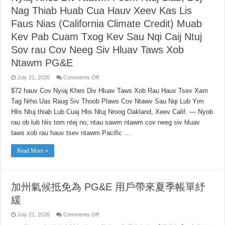
완
Nag Thiab Huab Cua Hauv Xeev Kas Lis
화
Faus Nias (California Climate Credit) Muab
Kev Pab Cuam Txog Kev Sau Nqi Caij Ntuj
Sov rau Cov Neeg Siv Hluav Taws Xob
Ntawm PG&E
on
July 21, 2026
Comments Off
Nyiaj
Khes
$72 hauv Cov Nyiaj Khes Div Hluav Taws Xob Rau Hauv Tsev Xam
Div
Tag Nrho Uas Raug Siv Thoob Plaws Cov Ntawv Sau Nqi Lub Yim
Ntawm
Feem
Hlis Ntuj thiab Lub Cuaj Hlis Ntuj Nroog Oakland, Xeev Calif. — Nyob
Ntuj
Siab,
rau ob lub hlis tom ntej no, ntau sawm ntawm cov neeg siv hluav
Dej
Nag
taws xob rau hauv tsev ntawm Pacific …
Thiab
Huab
Cua
Read More »
Hauv
Xeev
Kas
Lis
Faus
加州氣候抵免為 PG&E 用戶帶來夏季帳單紓
Nias
(California
緩
Climate
Credit)
Muab
on
July 21, 2026
Comments Off
Kev
加
Pab