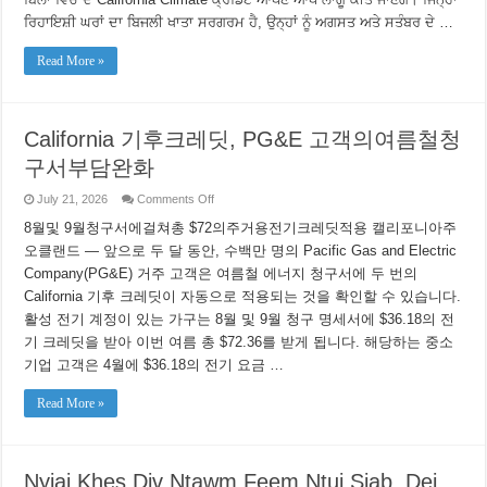
ਦੇ
ਰਿਹਾਇਸ਼ੀ ਘਰਾਂ ਦਾ ਬਿਜਲੀ ਖਾਤਾ ਸਰਗਰਮ ਹੈ, ਉਨ੍ਹਾਂ ਨੂੰ ਅਗਸਤ ਅਤੇ ਸਤੰਬਰ ਦੇ …
ਬਿੱਲ
ਵਿੱਚ
ਰਾਹਤ
Read More »
ਲਿਆਉਂਦਾ
ਹੈ।
California 기후크레딧, PG&E 고객의여름철청
구서부담완화
on
July 21, 2026
Comments Off
California
기
8월및 9월청구서에걸쳐총 $72의주거용전기크레딧적용 캘리포니아주
후
오클랜드 — 앞으로 두 달 동안, 수백만 명의 Pacific Gas and Electric
크
Company(PG&E) 거주 고객은 여름철 에너지 청구서에 두 번의
레
딧,
California 기후 크레딧이 자동으로 적용되는 것을 확인할 수 있습니다.
PG&E
활성 전기 계정이 있는 가구는 8월 및 9월 청구 명세서에 $36.18의 전
고
객
기 크레딧을 받아 이번 여름 총 $72.36를 받게 됩니다. 해당하는 중소
의
기업 고객은 4월에 $36.18의 전기 요금 …
여
름
철
Read More »
청
구
서
부
Nyiaj Khes Div Ntawm Feem Ntuj Siab, Dej
담