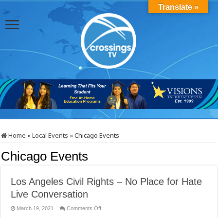
Translate »
Home
»
Local Events
»
Chicago Events
Chicago Events
Los Angeles Civil Rights – No Place for Hate
Live Conversation
on
March 19, 2021
Comments Off
Los