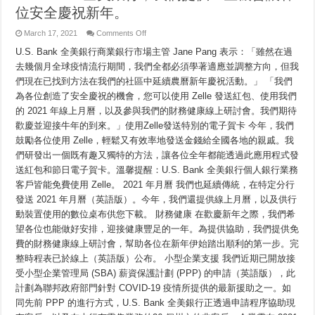
位安全慶祝新年。
on
March 17, 2021
Comments Off
牛
U.S. Bank 全美銀行商業銀行市場主管 Jane Pang 表示：「雖然在過
年
帶
去幾個月全球疫情流行期間，我們全都必須學著適應並調整方向，但我
來
們現在已找到方法在我們的社區中延續農曆新年慶祝活動。」 「我們
無
限
為各位創造了安全慶祝的機會，您可以使用 Zelle 發送紅包、使用我們
可
的 2021 年線上月曆，以及參與我們的財務健康線上研討會。我們期待
能
歡慶並迎接牛年的到來。」使用Zelle發送特別的電子賀卡 今年，我們
與
機
鼓勵各位使用 Zelle，輕鬆又有效率地發送金錢給全國各地的親戚。我
會，
們研發出一個既有趣又獨特的方法，讓各位全年都能透過此應用程式發
令
人
送紅包和節日電子賀卡。溫馨提醒：U.S. Bank 全美銀行個人銀行業務
期
客戶皆能免費使用 Zelle。 2021 年月曆 我們也延續傳統，在特定分行
待。
發送 2021 年月曆（英語版）。今年，我們還提供線上月曆，以及供行
在
U.S.
動裝置使用的數位桌布供您下載。 財務健康 在歡慶新年之際，我們希
Bank
全
望各位也能做好安排，迎接健康豐足的一年。為提供協助，我們提供免
美
費的財務健康線上研討會，幫助各位在新年伊始踏出順利的第一步。完
銀
整時程表已於線上（英語版）公布。 小型企業支援 我們近期已開放接
行，
我
受小型企業管理局 (SBA) 薪資保護計劃 (PPP) 的申請（英語版），此
們
計劃為聯邦政府部門針對 COVID-19 疫情所提供的最新援助之一。如
提
供
同先前 PPP 的進行方式，U.S. Bank 全美銀行正透過申請程序協助現
一