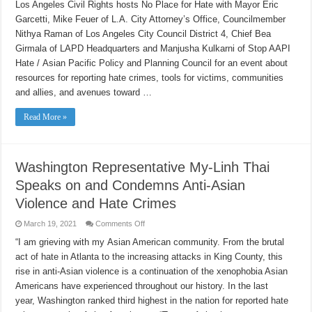
Angeles
Los Angeles Civil Rights hosts No Place for Hate with Mayor Eric
Civil
Garcetti, Mike Feuer of L.A. City Attorney’s Office, Councilmember
Rights
–
Nithya Raman of Los Angeles City Council District 4, Chief Bea
No
Place
Girmala of LAPD Headquarters and Manjusha Kulkarni of Stop AAPI
for
Hate
Hate / Asian Pacific Policy and Planning Council for an event about
Live
resources for reporting hate crimes, tools for victims, communities
Conversation
and allies, and avenues toward …
Read More »
Washington Representative My-Linh Thai
Speaks on and Condemns Anti-Asian
Violence and Hate Crimes
on
March 19, 2021
Comments Off
Washington
Representative
“I am grieving with my Asian American community. From the brutal
My-
act of hate in Atlanta to the increasing attacks in King County, this
Linh
Thai
rise in anti-Asian violence is a continuation of the xenophobia Asian
Speaks
on
Americans have experienced throughout our history. In the last
and
Condemns
year, Washington ranked third highest in the nation for reported hate
Anti-