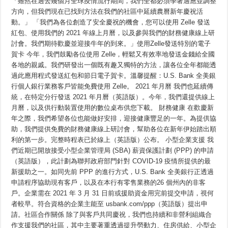
「雖然在過去幾個月全球疫情流行期間，我們全都必須學著適應並調整
來
方向，但我們現在已找到方法在我們的社區中延續農曆新年慶祝活
無
限
動。」 「我們為各位創造了安全慶祝的機會，您可以使用 Zelle 發送
可
紅包、使用我們的 2021 年線上月曆，以及參與我們的財務健康線上研
能
討會。我們期待歡慶並迎接牛年的到來。」使用Zelle發送特別的電子
與
機
賀卡 今年，我們鼓勵各位使用 Zelle，輕鬆又有效率地發送金錢給全國
會，
各地的親戚。我們研發出一個既有趣又獨特的方法，讓各位全年都能透
令
人
過此應用程式發送紅包和節日電子賀卡。溫馨提醒：U.S. Bank 全美銀
期
行個人銀行業務客戶皆能免費使用 Zelle。 2021 年月曆 我們也延續傳
待。
統，在特定分行發送 2021 年月曆（英語版）。今年，我們還提供線上
在
U.S.
月曆，以及供行動裝置使用的數位桌布供您下載。 財務健康 在歡慶新
Bank
全
年之際，我們希望各位也能做好安排，迎接健康豐足的一年。為提供協
美
助，我們提供免費的財務健康線上研討會，幫助各位在新年伊始踏出順
銀
利的第一步。完整時程表已於線上（英語版）公布。 小型企業支援 我
行，
我
們近期已開放接受小型企業管理局 (SBA) 薪資保護計劃 (PPP) 的申請
們
（英語版），此計劃為聯邦政府部門針對 COVID-19 疫情所提供的最
提
供
新援助之一。如同先前 PPP 的進行方式，U.S. Bank 全美銀行正透過
一
申請程序協助現有客戶，以及在本行有零售業務的26 個州內的非客
些
戶。企業需在 2021 年 3 月 31 日前或援助資金用完前提交申請，視何
機
會
者較早。符合資格的企業主能至 usbank.com/ppp（英語版）提出申
讓
請。社區合作關係 除了與客戶共同慶祝，我們也持續和非營利組織合
各
位
作支援我們的社區，其中主要著重透過提升勞動力、住房供給、小型企