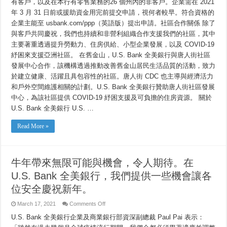
有客戶，以及在本行有零售業務的26 個州內的非客戶。企業需在 2021
些
年 3 月 31 日前或援助資金用完前提交申請，視何者較早。符合資格的
機
會
企業主能至 usbank.com/ppp（英語版）提出申請。社區合作關係 除了
讓
與客戶共同慶祝，我們也持續和非營利組織合作支援我們的社區，其中
各
位
主要著重透過提升勞動力、住房供給、小型企業發展，以及 COVID-19
安
紓困來支援亞洲社區。 在舊金山，U.S. Bank 全美銀行與唐人街社區
全
發展中心合作，該機構透過推動改善舊金山居民生活品質的活動，致力
慶
祝
於建立健康、活躍且具包容性的社區。唐人街 CDC 也主導與經濟活力
新
和戶外空間維護相關的計劃。U.S. Bank 全美銀行贊助唐人街社區發展
年。
中心，為該社區提供 COVID-19 紓困支援及可負擔的住房資源。 關於
U.S. Bank 全美銀行 U.S. …
Read More »
牛年帶來無限可能與機會，令人期待。在
U.S. Bank 全美銀行，我們提供一些機會讓各
位安全慶祝新年。
on
March 17, 2021
Comments Off
牛
U.S. Bank 全美銀行企業及商業銀行部資深副總裁 Paul Pai 表示：
年
帶