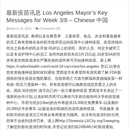
最新疫苗讯息 Los Angeles Mayor’s Key
Messages for Week 3/8 – Chinese 中国
on
March 15, 2021
Comments Off
最
最新疫苗讯息: 教师以及在教育界、儿童保育、食品、农业和紧急服务
新
疫
的员工将有资格在洛杉矶市政府营运的疫苗中心接种疫苗。疫苗持续向
苗
符合之前条件的民众开放:65岁以上的居民、医护人员、特定关键劳工
讯
息
以及专业护理中心的员工 加州州政府宣布自3月15日起,16岁至64岁间
Los
患有某些残疾或潜在严重疾病的居民将可开始接种疫苗。请上网
Angeles
Mayor’s
https://carbonhealth.com/covid-19-vaccines/los-angeles 登记,以便在
Key
Messages
您有资格接种疫苗时收到通知 贾西堤市长希望所有居民都了解,FDA新
for
授权的强生疫苗在预防重症、住院和死亡方面与辉瑞和莫德瑞疫苗一样
Week
3/8
有效–而且只需接种一剂。所有疫苗都可以挽救您或您所爱之人的生
–
Chinese
命。因此,轮到您时,请尽自己的一份力量接种疫苗 贾西堤市长发起了一
中
项新的合作计划,让洛杉矶市民可以乘坐汽车前往南加州大学的疫苗接
国
种中心。市府与优步(Uber)的合作将提供15,000次免费乘车-以及额外
20,000次半价乘车–以接送洛杉矶南区的居民接种疫苗。 市政服务:洛
杉矶市的街道清洁工作将从每周更改为隔周。在没有街道清扫的当周,
您将不会收到违停罚单。请上网http://Streetsla.LACity.org/Sweeping
了解您的新街道清扫时间表,并登记在清扫前24和48小时获得通知。