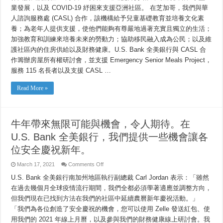
安
業發展，以及 COVID-19 紓困來支援亞洲社區。 在芝加哥，我們與華
全
人諮詢服務處 (CASL) 合作，該機構給予兒童基礎教育並培養文化素
慶
祝
養；為老年人提供支援，使他們能夠有尊嚴地過著充實且獨立的生活；
新
加強教育和訓練來培養未來的勞動力；協助移民融入成為公民；以及維
年。
護社區內的住房供給以及財務健康。U.S. Bank 全美銀行與 CASL 合
作籌辦房屋所有權研討會，並支援 Emergency Senior Meals Project，
服務 115 名長者以及支援 CASL …
Read More »
牛年帶來無限可能與機會，令人期待。在
U.S. Bank 全美銀行，我們提供一些機會讓各
位安全慶祝新年。
on
March 17, 2021
Comments Off
牛
U.S. Bank 全美銀行南加州地區執行副總裁 Carl Jordan 表示：「雖然
年
帶
在過去幾個月全球疫情流行期間，我們全都必須學著適應並調整方向，
來
但我們現在已找到方法在我們的社區中延續農曆新年慶祝活動。」
無
限
「我們為各位創造了安全慶祝的機會，您可以使用 Zelle 發送紅包、使
可
用我們的 2021 年線上月曆，以及參與我們的財務健康線上研討會。我
能