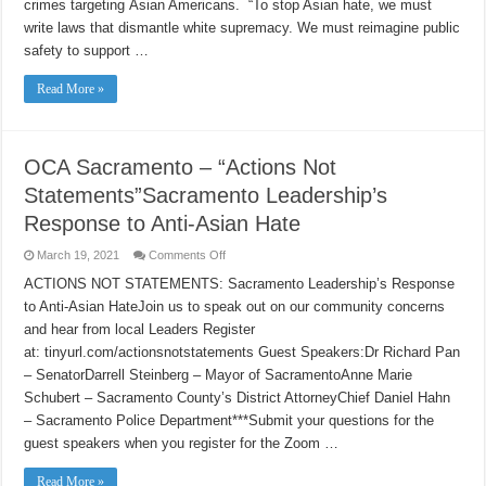
crimes targeting Asian Americans. “To stop Asian hate, we must
Asian
Violence
write laws that dismantle white supremacy. We must reimagine public
and
Hate
safety to support …
Crimes
Read More »
OCA Sacramento – “Actions Not
Statements”Sacramento Leadership’s
Response to Anti-Asian Hate
on
March 19, 2021
Comments Off
OCA
Sacramento
ACTIONS NOT STATEMENTS: Sacramento Leadership’s Response
–
to Anti-Asian HateJoin us to speak out on our community concerns
“Actions
Not
and hear from local Leaders Register
Statements”Sacramento
Leadership’s
at: tinyurl.com/actionsnotstatements Guest Speakers:Dr Richard Pan
Response
to
– SenatorDarrell Steinberg – Mayor of SacramentoAnne Marie
Anti-
Schubert – Sacramento County’s District AttorneyChief Daniel Hahn
Asian
Hate
– Sacramento Police Department***Submit your questions for the
guest speakers when you register for the Zoom …
Read More »