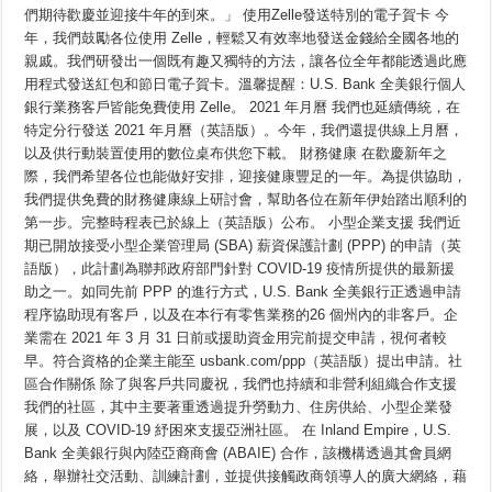
們期待歡慶並迎接牛年的到來。」 使用Zelle發送特別的電子賀卡 今
與
機
年，我們鼓勵各位使用 Zelle，輕鬆又有效率地發送金錢給全國各地的
會，
親戚。我們研發出一個既有趣又獨特的方法，讓各位全年都能透過此應
令
人
用程式發送紅包和節日電子賀卡。溫馨提醒：U.S. Bank 全美銀行個人
期
銀行業務客戶皆能免費使用 Zelle。 2021 年月曆 我們也延續傳統，在
待。
特定分行發送 2021 年月曆（英語版）。今年，我們還提供線上月曆，
在
U.S.
以及供行動裝置使用的數位桌布供您下載。 財務健康 在歡慶新年之
Bank
全
際，我們希望各位也能做好安排，迎接健康豐足的一年。為提供協助，
美
我們提供免費的財務健康線上研討會，幫助各位在新年伊始踏出順利的
銀
第一步。完整時程表已於線上（英語版）公布。 小型企業支援 我們近
行，
我
期已開放接受小型企業管理局 (SBA) 薪資保護計劃 (PPP) 的申請（英
們
語版），此計劃為聯邦政府部門針對 COVID-19 疫情所提供的最新援
提
供
助之一。如同先前 PPP 的進行方式，U.S. Bank 全美銀行正透過申請
一
程序協助現有客戶，以及在本行有零售業務的26 個州內的非客戶。企
些
業需在 2021 年 3 月 31 日前或援助資金用完前提交申請，視何者較
機
會
早。符合資格的企業主能至 usbank.com/ppp（英語版）提出申請。社
讓
區合作關係 除了與客戶共同慶祝，我們也持續和非營利組織合作支援
各
位
我們的社區，其中主要著重透過提升勞動力、住房供給、小型企業發
安
展，以及 COVID-19 紓困來支援亞洲社區。 在 Inland Empire，U.S.
全
Bank 全美銀行與內陸亞裔商會 (ABAIE) 合作，該機構透過其會員網
慶
祝
絡，舉辦社交活動、訓練計劃，並提供接觸政商領導人的廣大網絡，藉
新