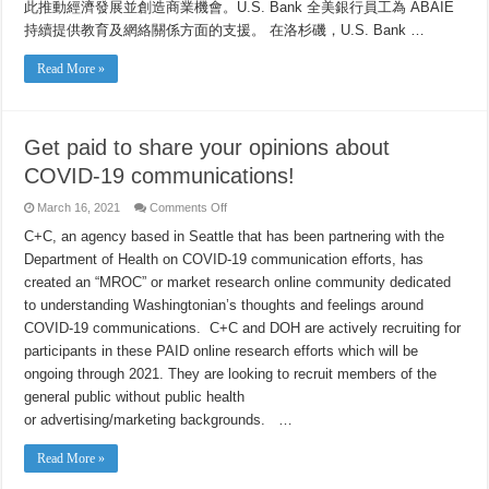
此推動經濟發展並創造商業機會。U.S. Bank 全美銀行員工為 ABAIE
年。
持續提供教育及網絡關係方面的支援。 在洛杉磯，U.S. Bank …
Read More »
Get paid to share your opinions about
COVID-19 communications!
on
March 16, 2021
Comments Off
Get
paid
C+C, an agency based in Seattle that has been partnering with the
to
Department of Health on COVID-19 communication efforts, has
share
your
created an “MROC” or market research online community dedicated
opinions
about
to understanding Washingtonian’s thoughts and feelings around
COVID-
19
COVID-19 communications. C+C and DOH are actively recruiting for
communications!
participants in these PAID online research efforts which will be
ongoing through 2021. They are looking to recruit members of the
general public without public health
or advertising/marketing backgrounds. …
Read More »