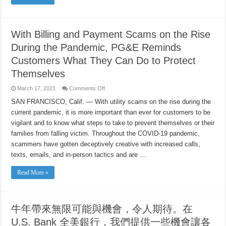
With Billing and Payment Scams on the Rise
During the Pandemic, PG&E Reminds
Customers What They Can Do to Protect
Themselves
on
March 17, 2021
Comments Off
With
Billing
SAN FRANCISCO, Calif. — With utility scams on the rise during the
and
current pandemic, it is more important than ever for customers to be
Payment
Scams
vigilant and to know what steps to take to prevent themselves or their
on
the
families from falling victim. Throughout the COVID-19 pandemic,
Rise
During
scammers have gotten deceptively creative with increased calls,
the
texts, emails, and in-person tactics and are …
Pandemic,
PG&E
Reminds
Read More »
Customers
What
They
Can
Do
to
牛年帶來無限可能與機會，令人期待。在
Protect
Themselves
U.S. Bank 全美銀行，我們提供一些機會讓各