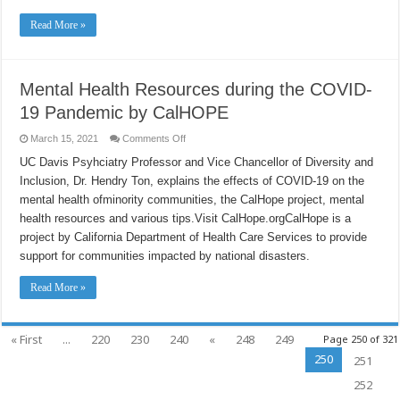
Read More »
Mental Health Resources during the COVID-
19 Pandemic by CalHOPE
on
March 15, 2021
Comments Off
Mental
Health
UC Davis Psyhciatry Professor and Vice Chancellor of Diversity and
Resources
Inclusion, Dr. Hendry Ton, explains the effects of COVID-19 on the
during
the
mental health ofminority communities, the CalHope project, mental
COVID-
19
health resources and various tips.Visit CalHope.orgCalHope is a
Pandemic
by
project by California Department of Health Care Services to provide
CalHOPE
support for communities impacted by national disasters.
Read More »
« First
...
220
230
240
«
248
249
Page 250 of 321
250
251
252