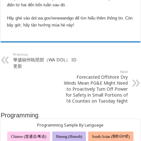
điện từ hai đến bốn tuần sau đó.
Hãy ghé vào dol.wa.gov/renewandgo để tìm hiểu thêm thông tin. Còn
bây giờ, hãy tận hưởng mùa hè này!
Previous
華盛頓州執照部（WA DOL） ID
更新
Next
Forecasted Offshore Dry
Winds Mean PG&E Might Need
to Proactively Turn Off Power
for Safety in Small Portions of
16 Counties on Tuesday Night
Programming
Programming Sample By Language
Chinese (普通话/粤语)
Hmong (Hmoob)
South Asian (हिंदी/ਪੰਜਾਬੀ)