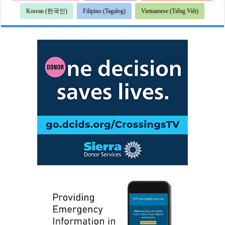
Korean (한국인)
Filipino (Tagalog)
Vietnamese (Tiếng Việt)