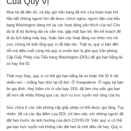
Của Quý Vị
Mùa hè đã đến rồi, và bây giờ tiểu bang đã mở cửa hoàn toàn khi
hầu hết những người lớn đã được chích ngừa, người dân của tiểu
bang Washington đang trở lại các hoạt động yêu thích của họ! Cho
dù là đi bộ đường dài và cắm trại, gặp mặt bạn bè, lên kế hoạch để
đi du lịch bằng máy bay, hoặc làm các hoạt động vui nhộn cho trẻ
con, chúng tôi biết rằng quý vị rất bận rộn. Thật ra, quý vị bận đến
nỗi mà điều cuối cùng mà quý vị muốn làm là ghé qua Văn phòng
Cấp Giấy Phép của Tiểu bang Washington (DOL) để gia hạn bằng lái
xe hay thẻ ID.
Thật may thay, quý vị có thể gia hạn bằng lái xe hoặc thẻ ID ở rất
nhiều nơi – chẳng hạn như tại hồ bơi. Ở Snoqualmie. Ở ngay tại bàn
ăn gia đình. Hay thậm chí ở sân bay. DOL đã làm cho việc gia hạn
dễ hơn rất nhiều thông qua
các dịch vụ trực tuyến
mở rộng của họ.
Sức chứa ở các văn phòng cấp giấy phép có thể được gia tăng. Tuy
nhiên, tất cả các địa điểm của DOL chỉ làm việc với những người đã
đặt hẹn trước do ảnh hưởng của dịch COVID-19. Việc quý vị có thể
gia hạn trực tuyến mà không cần đặt hẹn là một điều rất hay. Quý vị