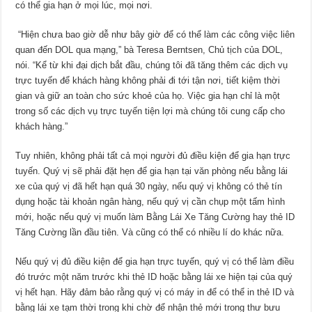
có thể gia hạn ở mọi lúc, mọi nơi.
“Hiện chưa bao giờ dễ như bây giờ để có thể làm các công việc liên
quan đến DOL qua mạng,” bà Teresa Berntsen, Chủ tịch của DOL,
nói. “Kể từ khi đại dịch bắt đầu, chúng tôi đã tăng thêm các dịch vụ
trực tuyến để khách hàng không phải đi tới tận nơi, tiết kiệm thời
gian và giữ an toàn cho sức khoẻ của họ. Việc gia hạn chỉ là một
trong số các dịch vụ trực tuyến tiện lợi mà chúng tôi cung cấp cho
khách hàng.”
Tuy nhiên, không phải tất cả mọi người đủ điều kiện để gia hạn trực
tuyến. Quý vị sẽ phải đặt hẹn để gia hạn tại văn phòng nếu bằng lái
xe của quý vị đã hết hạn quá 30 ngày, nếu quý vị không có thẻ tín
dụng hoặc tài khoản ngân hàng, nếu quý vị cần chụp một tấm hình
mới, hoặc nếu quý vị muốn làm Bằng Lái Xe Tăng Cường hay thẻ ID
Tăng Cường lần đầu tiên. Và cũng có thể có nhiều lí do khác nữa.
Nếu quý vị đủ điều kiện để gia hạn trực tuyến, quý vị có thể làm điều
đó trước một năm trước khi thẻ ID hoặc bằng lái xe hiện tại của quý
vị hết hạn. Hãy đảm bảo rằng quý vị có máy in để có thể in thẻ ID và
bằng lái xe tạm thời trong khi chờ để nhận thẻ mới trong thư bưu