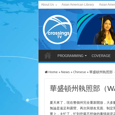
About Us
Asian American Library
Asian Amer
PROGRAMMING
COVERAGE
Home
»
News
»
Chinese
»
華盛頓州執照部（WA
華盛頓州執照部（WA 
夏天來了，現在整個州完全重新開放，大多
無論是遠足和露營、再次與朋友見面、制定
實上，太忙了，忙到您最不想做的事情就是花時