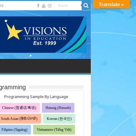
Translate »
acy
gramming
Programming Sample By Language
Chinese (普通话/粤语)
Hmong (Hmoob)
South Asian (हिंदी/ਪੰਜਾਬੀ)
Korean (한국인)
Filipino (Tagalog)
Vietnamese (Tiếng Việt)