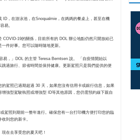
D，在游泳池，在Snoqualmie，在媽媽的餐桌上，甚至在機
得容易。
OVID-19的關係，目前所有的 DOL 辦公地點仍然只開放給已
是一件好事。您可以隨時隨地更新。
DOL 的主管 Teresa Berntsen 說。 「自疫情開始以
以跳過旅行、節省時間並保持健康。更新駕照只是我們提供的便
的駕照已過期超過 30 天，如果您沒有信用卡或銀行信息，如果
增強型駕駛執照或增強型 ID等其他原因，您仍需預約線下親自
D 或駕照到期前一整年進行。確保您有一台打印機方便打印您的臨
件收到您的新卡。
更多信息。現在去享受您的夏天吧！