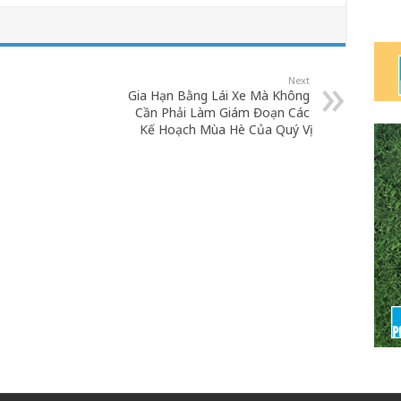
Next
Gia Hạn Bằng Lái Xe Mà Không
Cần Phải Làm Giám Đoạn Các
Kế Hoạch Mùa Hè Của Quý Vị