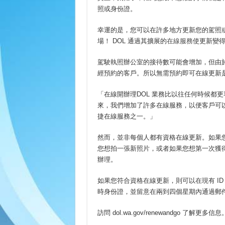
照或身份證。
幸運的是，您可以在許多地方更新您的駕照或 I
場！ DOL 通過其擴展的
在線服務
使更新變
駕駛執照辦公室的接待數可能會增加，但由於 C
經預約的客戶。所以無需預約即可在線更新
「在線開辦理DOL 業務比以往任何時候都更容易，」
來，我們增加了許多在線服務，以便客戶可
捷在線服務之一。」
然而，並非每個人都有資格在線更新。如果您
您想拍一張新照片，或者如果您想第一次獲得
辦理。
如果您符合資格在線更新，則可以在現有 I
時身份證，並留意在兩到四個星期內通過郵
訪問 dol.wa.gov/renewandgo 了解