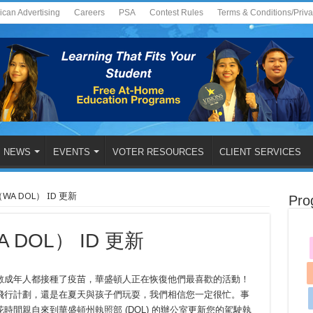
ican Advertising
Careers
PSA
Contest Rules
Terms & Conditions/Priv
NEWS
EVENTS
VOTER RESOURCES
CLIENT SERVICES
 DOL） ID 更新
Pro
DOL） ID 更新
數成年人都接種了疫苗，華盛頓人正在恢復他們最喜歡的活動！
飛行計劃，還是在夏天與孩子們玩耍，我們相信您一定很忙。事
間親自來到華盛頓州執照部 (DOL) 的辦公室更新您的駕駛執