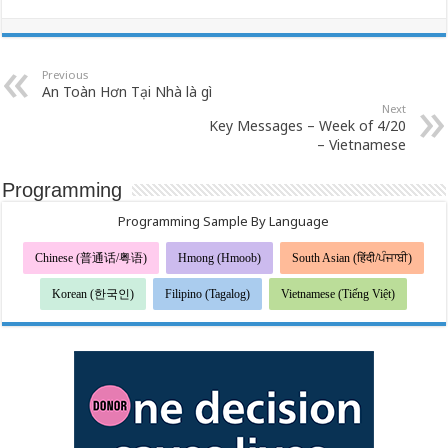
Previous
An Toàn Hơn Tại Nhà là gì
Next
Key Messages – Week of 4/20
– Vietnamese
Programming
Programming Sample By Language
Chinese (普通话/粤语)
Hmong (Hmoob)
South Asian (हिंदी/ਪੰਜਾਬੀ)
Korean (한국인)
Filipino (Tagalog)
Vietnamese (Tiếng Việt)