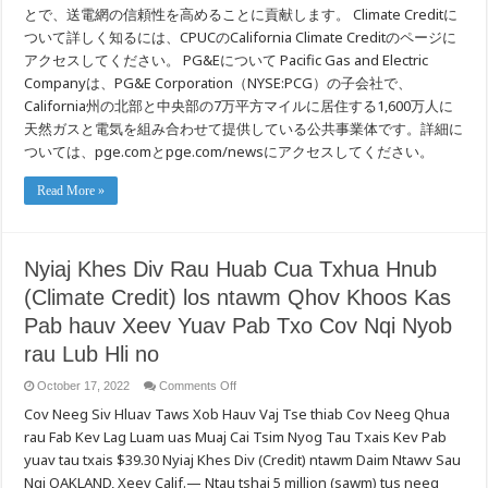
とで、送電網の信頼性を高めることに貢献します。 Climate Creditに
ついて詳しく知るには、CPUCのCalifornia Climate Creditのページに
アクセスしてください。 PG&Eについて Pacific Gas and Electric
Companyは、PG&E Corporation（NYSE:PCG）の子会社で、
California州の北部と中央部の7万平方マイルに居住する1,600万人に
天然ガスと電気を組み合わせて提供している公共事業体です。詳細に
ついては、pge.comとpge.com/newsにアクセスしてください。
Read More »
Nyiaj Khes Div Rau Huab Cua Txhua Hnub
(Climate Credit) los ntawm Qhov Khoos Kas
Pab hauv Xeev Yuav Pab Txo Cov Nqi Nyob
rau Lub Hli no
on
October 17, 2022
Comments Off
Nyiaj
Cov Neeg Siv Hluav Taws Xob Hauv Vaj Tse thiab Cov Neeg Qhua
Khes
Div
rau Fab Kev Lag Luam uas Muaj Cai Tsim Nyog Tau Txais Kev Pab
Rau
Huab
yuav tau txais $39.30 Nyiaj Khes Div (Credit) ntawm Daim Ntawv Sau
Cua
Txhua
Nqi OAKLAND, Xeev Calif.— Ntau tshaj 5 million (sawm) tus neeg