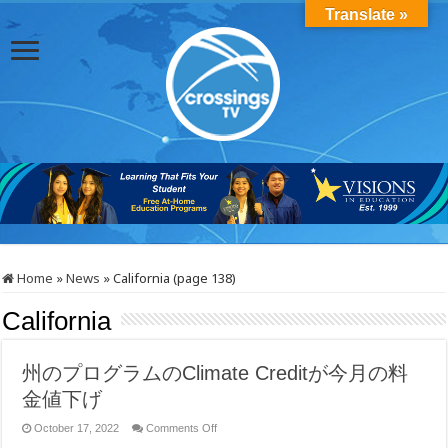
Translate »
Home
»
News
»
California (page 138)
California
州のプログラムのClimate Creditが今月の料
金値下げ
on
October 17, 2022
Comments Off
州