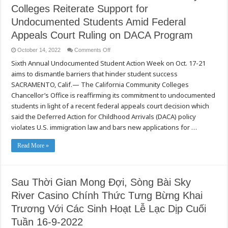
Colleges Reiterate Support for
Undocumented Students Amid Federal
Appeals Court Ruling on DACA Program
on
October 14, 2022
Comments Off
We
Sixth Annual Undocumented Student Action Week on Oct. 17-21
Will
Not
aims to dismantle barriers that hinder student success
Waver:
California
SACRAMENTO, Calif.— The California Community Colleges
Community
Colleges
Chancellor’s Office is reaffirming its commitment to undocumented
Reiterate
students in light of a recent federal appeals court decision which
Support
for
said the Deferred Action for Childhood Arrivals (DACA) policy
Undocumented
Students
violates U.S. immigration law and bars new applications for …
Amid
Federal
Appeals
Read More »
Court
Ruling
on
DACA
Program
Sau Thời Gian Mong Đợi, Sòng Bài Sky
River Casino Chính Thức Tưng Bừng Khai
Trương Với Các Sinh Hoạt Lễ Lạc Dịp Cuối
Tuần 16-9-2022