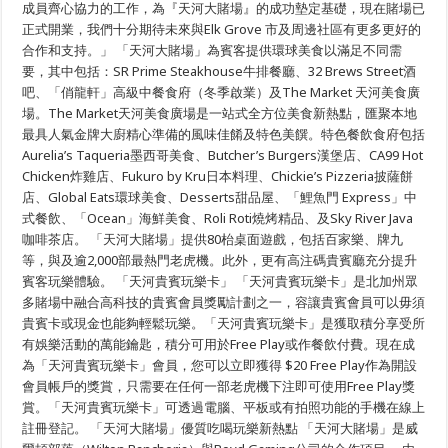
成員齊心協力的工作，為『天河大賭場』的成功墊定基礎，現在賭場已
歡
渡
正式開業，我們十分期待未來與Elk Grove 市及周邊社區有更多更好的
周
合作和支持。」 「天河大賭場」為賓客提供環球美食以滿足不同需
末
要，其中包括：SR Prime Steakhouse牛排餐廳、32 Brews Street酒
吧、「俏龍軒」高級中餐食府（冬季啟業）及The Market 天河美食廣
場。The Market天河美食廣場是一站式全方位美食新熱點，匯聚本地
最具人氣金牌大廚精心準備的風味佳餚及特色美饌。特色餐飲食府包括
Aurelia’s Taqueria墨西哥美食、Butcher’s Burgers漢堡店、CA99 Hot
Chicken炸雞店、Fukuro by Kru日本料理、Chickie’s Pizzeria披薩餅
店、Global Eats環球美食、Desserts甜品屋、「鯉魚門 Express」中
式餐飲、「Ocean」海鮮美食、Roli Roti燒烤精品、及Sky River Java
咖啡茶店。 「天河大賭場」提供80枱桌面遊戲，包括百家樂、牌九
等，與及逾2,000部最熱門老虎機。此外，更有高注碼貴賓廳充分提升
賓客玩樂體驗。 「天河貴賓玩樂卡」 「天河貴賓玩樂卡」是北加州眾
多賭場中融合高科技的貴賓會員獎勵計劃之一，容讓貴賓會員可以毋須
貴賓卡或現金也能夠輕鬆玩樂。「天河貴賓玩樂卡」是獲取積分享受所
有娛樂活動的萬能鑰匙，積分可用於Free Play或作餐飲付費。現在成
為「天河貴賓玩樂卡」會員，您可以立即獲得 $20 Free Play作為開設
會員帳戶的獎賞，只需要在任何一部老虎機下注即可使用Free Play獎
賞。「天河貴賓玩樂卡」可透過電腦、平板或有拍照功能的手機在線上
註冊登記。 「天河大賭場」優質吃喝玩樂新熱點 「天河大賭場」是威