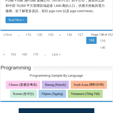
PG&E PG&E 為PG&E 集團公司（NYSE:PCG）的子公司，為加州北部
和中部 70,000 平方英哩區域超過 1,600 萬的人口，供應天然氣與電力
服務。欲了解更多資訊，前往 pge.com 以及 pge.com/news。
Read More »
« First
...
110
120
130
«
136
137
Page 138 of 212
138
139
140
»
150
160
170
...
Last »
Programming
Programming Sample By Language
Chinese (普通话/粤语)
Hmong (Hmoob)
South Asian (हिंदी/ਪੰਜਾਬੀ)
Korean (한국인)
Filipino (Tagalog)
Vietnamese (Tiếng Việt)