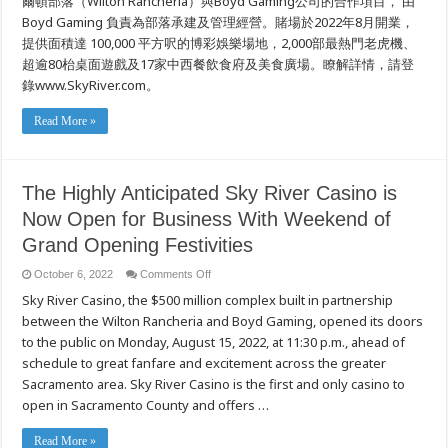
爾頓部落（Wilton Rancheria）與Boyd Gaming公司的合作項目， 由
Boyd Gaming 負責為部落承建及管理經營。賭場於2022年8月開業，
提供面積達 100,000 平方呎的博彩娛樂場地，2,000部最熱門老虎機、
超逾80枱桌面遊戲及17家中西餐飲食府及美食廣場。瞭解詳情，請登
錄www.SkyRiver.com。
Read More »
The Highly Anticipated Sky River Casino is
Now Open for Business With Weekend of
Grand Opening Festivities
on
October 6, 2022
Comments Off
The
Sky River Casino, the $500 million complex built in partnership
Highly
Anticipated
between the Wilton Rancheria and Boyd Gaming, opened its doors
Sky
River
to the public on Monday, August 15, 2022, at 11:30 p.m., ahead of
Casino
is
schedule to great fanfare and excitement across the greater
Now
Sacramento area. Sky River Casino is the first and only casino to
Open
for
open in Sacramento County and offers …
Business
With
Weekend
Read More »
of