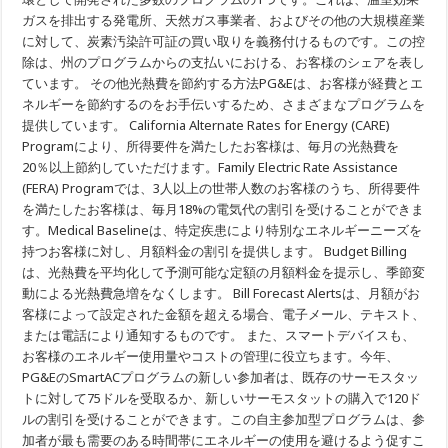
ガスを排出する発電所、天然ガス事業者、およびその他の大規模産業
に対して、炭素汚染許可証の買い取りを義務付けるものです。この控
除は、州のプログラムからの支払いにおける、お客様のシェアを表し
ています。 その他光熱費を節約する方法PG&Eは、お客様が経費とエ
ネルギーを節約するのをお手伝いするため、さまざまなプログラムを
提供しています。 California Alternate Rates for Energy (CARE)
Programにより、所得要件を満たしたお客様は、毎月の光熱費を
20％以上節約していただけます。Family Electric Rate Assistance
(FERA) Programでは、3人以上の世帯人数のお客様のうち、所得要件
を満たしたお客様は、毎月18%の電気代の割引を受けることができま
す。Medical Baselineは、特定疾患により特別なエネルギーニーズを
持つお客様に対し、月額料金の割引を提供します。 Budget Billing
は、光熱費を平均化して予測可能な定額の月額料金を提示し、季節変
動による光熱費急増をなくします。 Bill Forecast Alertsは、月額がお
客様によって設定された金額を超える場合、電子メール、テキスト、
または電話により通知するものです。 また、スマートデバイスも、
お客様のエネルギー使用量やコストの管理に役立ちます。今年、
PG&EのSmartACプログラムの新しい参加者は、既存のサーモスタッ
トに対して75ドルを受取るか、新しいサーモスタットの購入で120ド
ルの割引を受けることができます。この自主参加型プログラムは、参
加者が最も需要のある時間帯にエネルギーの使用を避けるよう促すこ