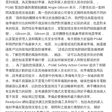
備
受到保護。為災難做好準備，為您和家人創造恆久留存的財富。」
月
PG&E 緊急防備與應變副總裁 Angie Gibson 表示，只要現在花一點時
期
間
間為緊急情況做規劃，萬一您的住家或公司發生災難時就有截然不同的
（以
差異 「我和我的團隊全年專注於急難防備工作。我們堅信為緊急情況
及
做準備所付出的時間不僅反映出我們對所服務之社區的承諾，也是對未
全
年
來的投資。我們現在準備得越充分，當緊急情況發生時我們就能越快應
內），
變」，Gibson 說。 Gibson 說，這些團隊包含氣象學家和地質學家，
協
助
以及緊急管理人員和職業公共安全領導者，每天都致力於協助 PG&E
您
和我們的客戶為森林大火、地震、火山爆發或強烈風暴做準備。她還建
的
議客戶洽詢當地的緊急防備專家。 「請造訪您當地郡縣的緊急服務網
家
人
站，了解您周遭的風險和危險」，她說。「這可以為您提供良好的概
為
念，讓您知道需要準備什麼，以及如何確保您家人和附近鄰居的安
萬
一
全。」 為了協助您保護家人，PG&E Safety Action Center 提供了有關
發
準備緊急計劃的提示及其他確保您家人安全的方法。在準備緊急用品
生
時，請考慮這些提示： 為您家中的每個人準備每天至少一加侖的飲用
緊
急
水。準備不易腐敗且不需電力即可簡單備製的食物。確保您備有非電動
情
開罐器以及餐具，以防您在緊急情況下必須離家時使用。將手機保持在
況
時
有足夠電力的狀態，並考慮購買可攜式充電電池以用於手機及其他個人
做
電子裝置，例如筆記型電腦。準備必要藥物和處方藥的清單。
好
Ready.Gov 網站還提供廣泛的緊急防備工具和技巧，包括為您的家人
準
備
做好準備在緊急情況發生之前、期間和之後進行應變的方法。 關於