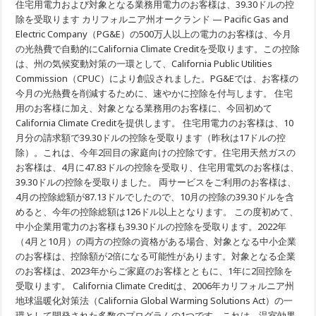
住宅用電力および対象となる業務用電力のお客様は、39.30ドルの控
の
プ
除を受取ります カリフォルニア州オークランド — Pacific Gas and
ロ
Electric Company（PG&E）の500万人以上の電力のお客様は、今月
グ
の光熱費で自動的にCalifornia Climate Creditを受取ります。この控除
ラ
ム
は、州の気候変動対策の一環として、California Public Utilities
の
Commission（CPUC）により創設されました。PG&Eでは、お客様の
Climate
Credit
今月の光熱費を削減するために、速やかに控除を付与します。 住宅
が
用のお客様に加え、対象となる業務用のお客様に、今回初めて
今
月
California Climate Creditを提供します。 住宅用電力のお客様は、10
の
月分の請求額で39.30ドルの控除を受取ります（昨秋は17ドルの控
料
金
除）。これは、今年2回目の家庭向けの控除です。住宅用天然ガスの
値
お客様は、4月に47.83ドルの控除を受取り、住宅用電気のお客様は、
下
39.30ドルの控除を受取りました。 両サービスをご利用のお客様は、
げ
4月の控除総額が87.13ドルでしたので、10月の控除の39.30ドルを含
めると、今年の控除総額は126ドル以上となります。 この度初めて、
中小企業用電力のお客様も39.30ドルの控除を受取ります。2022年
（4月と10月）の両方の控除の資格がある場合、対象となる中小企業
のお客様は、控除額が2倍になる可能性があります。対象となる企業
のお客様は、2023年からご家庭のお客様とともに、1年に2回控除を
受取ります。 California Climate Creditは、2006年カリフォルニア州
地球温暖化対策法（California Global Warming Solutions Act）の一
環として開発された多数のプログラムの1つです。これは、温室効果