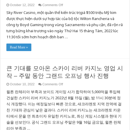
on
October 12, 2022
Comments Off
Sau
Sky River Casino, một quần thể kiến trúc trị giá $500 triệu Mỹ kim
Thời
Gian
được thực hiện dưới sự hợp tác của bộ tộc Wilton Rancheria và
Mong
Đợi,
công ty Boyd Gaming trong vùng Sacramento và phụ cận, đã rộn rã
Sòng
Bài
tưng bừng khai trương vào ngày Thứ Hai 15 tháng Tám, 2022 lúc
Sky
11:30 tối sớm hơn hoạch định ban …
River
Casino
Chính
Thức
Read More »
Tưng
Bừng
Khai
Trương
Với
큰 기대를 모아온 스카이 리버 카지노 영업 시
Các
Sinh
작 – 주말 동안 그랜드 오프닝 행사 진행
Hoạt
Lễ
Lạc
on
October 10, 2022
Comments Off
Dịp
큰
Cuối
윌튼 란체리아 부족과 보이드 게이밍 사가 합작하여 5,000억을 투입해
Tuần
기
16-
대
건설한 스카이 리버 카지노가 2022년 8월 15일 (월), 밤 11시 30분에 정
9-
를
2022
식 개장했다. 이는 예정일보다 빠른 것으로, 새크라멘토 지역 전역에 걸
모
친 기대와 관심이 낳은 결과다. 스카이 리버 카지노는 새크라멘토 카운
아
온
티에서 문을 연 최초이자 유일한 카지노로, 최신 게임 시스템과 현대 기
스
술을 선보인다. 공식 그랜드 오프닝 주말은 9월 16일 금요일, 윌튼 란체
카
이
리아 부족과 …