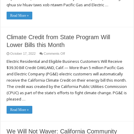
Hnub
qhua siv hluav taws xob ntawm Pacific Gas and Electric …
(Climate
Credit)
los
ntawm
Read More »
Qhov
Khoos
Kas
Pab
hauv
Climate Credit from State Program Will
Xeev
Yuav
Lower Bills this Month
Pab
Txo
Cov
on
October 17, 2022
Comments Off
Nqi
Climate
Nyob
Electric Residential and Eligible Business Customers Will Receive
Credit
rau
from
Lub
$39.30 Bill Credit OAKLAND, Calif.— More than 5 million Pacific Gas
State
Hli
Program
no
and Electric Company (PG&E) electric customers will automatically
Will
Lower
receive the California Climate Credit on their energy bill this month.
Bills
The credit was created by the California Public Utilities Commission
this
Month
(CPUC) as part of the state’s efforts to fight climate change. PG&E is
pleased …
Read More »
We Will Not Waver: California Community