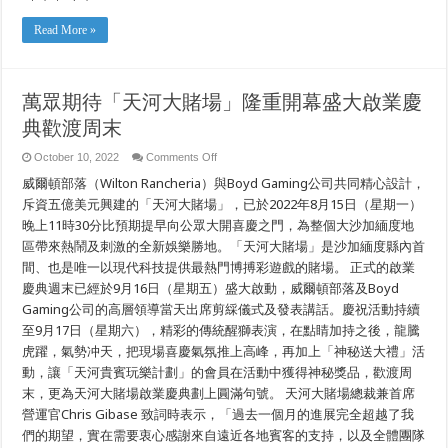
리
버
Read More »
카
지
노
영
업
萬眾期待「天河大賭場」隆重開幕盛大啟業慶
시
典歡渡周末
작
–
주
on
October 10, 2022
Comments Off
말
萬
威爾頓部落（Wilton Rancheria）與Boyd Gaming公司共同精心設計，
동
眾
안
期
斥資五億美元興建的「天河大賭場」，已於2022年8月15日（星期一）
그
待
晚上11時30分比預期提早向公眾大開喜慶之門，為整個大沙加緬度地
랜
「天
드
區帶來熱鬧及刺激的全新娛樂勝地。「天河大賭場」是沙加緬度縣內首
河
오
大
間、也是唯一以現代科技提供最熱門博搏彩遊戲的賭場。 正式的啟業
프
賭
慶典週末已經於9月16日（星期五）盛大啟動，威爾頓部落及Boyd
닝
場」
행
隆
Gaming公司的高層領導當天出席剪綵儀式及發表講話。慶祝活動持續
사
重
至9月17日（星期六），精彩的傳統醒獅表演，在點睛加持之後，龍騰
진
開
행
虎躍，氣勢冲天，把現場喜慶氣氛推上高峰，再加上「神秘送大禮」活
幕
盛
動，讓「天河貴賓玩樂計劃」的會員在活動中獲得神秘獎品，歡渡周
大
末，更為天河大賭場啟業慶典劃上圓滿句號。 天河大賭場總裁兼首席
啟
業
營運官Chris Gibase 致詞時表示，「過去一個月的進展完全超越了我
慶
們的期望，實在需要衷心感謝來自遠近各地賓客的支持，以及全體團隊
典