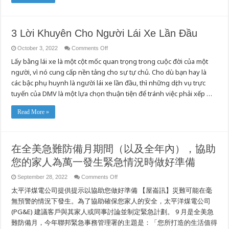
Grand
Opening
Festivities
3 Lời Khuyên Cho Người Lái Xe Lần Đầu
on
October 3, 2022
Comments Off
3
Lấy bằng lái xe là một cột mốc quan trọng trong cuộc đời của một
Lời
Khuyên
người, vì nó cung cấp nền tảng cho sự tự chủ. Cho dù bạn hay là
Cho
Người
các bậc phụ huynh là người lái xe lần đầu, thì những dịch vụ trực
Lái
Xe
tuyến của DMV là một lựa chọn thuận tiện để tránh việc phải xếp …
Lần
Đầu
Read More »
在全美急難防備月期間（以及全年內），協助
您的家人為萬一發生緊急情況時做好準備
on
September 28, 2022
Comments Off
在
太平洋煤電公司提供提示以協助您做好準備 【屋崙訊】災難可能在毫
全
美
無預警的情況下發生。為了協助確保您家人的安全，太平洋煤電公司
急
(PG&E) 建議客戶與其家人或同事討論並制定緊急計劃。 9 月是全美急
難
難防備月，今年聯邦緊急事務管理署的主題是：「您所打造的生活值得
防