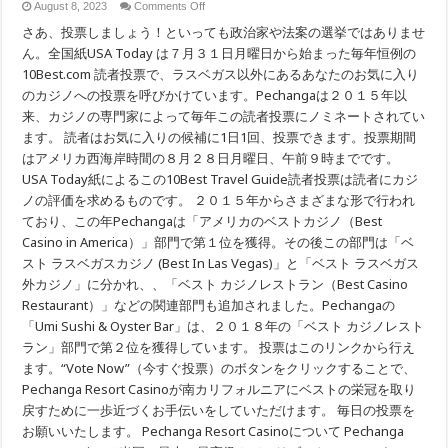
on
August 8, 2023
Comments Off
PECHANGA
さあ、投票しましょう！といっても政治家や法案の選挙ではありませ
RESORT
CASINO
ん。全国紙USA Today は７月３１日月曜日から始まった毎年恒例の
が
権
10Best.com 読者投票で、ラスベガス以外にあるあなたのお気に入り
威
のカジノへの投票を呼びかけています。Pechangaは２０１５年以
あ
来、カジノの専門家によって毎年この読者投票にノミネートされてい
る
全
ます。 読者はお気に入りの候補に1日1回、投票できます。投票期間
国
はアメリカ西海岸時間の８月２８日月曜日、午前９時までです。
読
者
USA Today紙によるこの10Best Travel Guide読者投票は読者にカジ
投
ノの評価を求めるものです。 ２０１５年からさまざまな形で行われ
票
ており、この年Pechangaは「アメリカのベストカジノ（Best
で
ラ
Casino in America）」部門で第１位を獲得。その後この部門は「ベ
ス
スト ラスベガスカジノ (Best In Las Vegas)」と「ベスト ラスベガス
ベ
ガ
外カジノ」に分かれ、、「ベスト カジノレストラン（Best Casino
ス
Restaurant）」などの関連部門も追加されました。Pechangaの
外
「Umi Sushi & Oyster Bar」は、２０１８年の「ベスト カジノレスト
で
の
ラン」部門で第２位を獲得しています。 投票はこのリンクから行え
最
ます。“Vote Now”（今すぐ投票）のボタンをクリックすることで、
高
の
Pechanga Resort Casinoが南カリフォルニアにベストの栄冠を取り
カ
戻すために一歩近づくお手伝いをしていただけます。 毎日の投票を
ジ
お願いいたします。 Pechanga Resort Casinoについて Pechanga
ノ
に