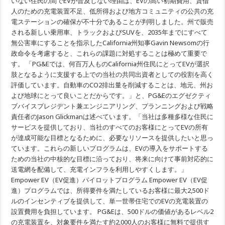
いない住民の間でEVが普及しない理由は、EVの高い初期費用、賃借
の
導
人のための充電装置不足、低所得および地方コミュニティの公共の充
入
電ステーションの確保が不十分であることが判明しました。州で販売
を
される新しい乗用車、トラックおよびSUVを、2035年までにすべて
促
進
無公害車にすることを指示したCalifornia州知事Gavin Newsomの行
す
政命令を考慮すると、これらの課題に対処することは極めて重要で
る
新
す。 「PG&Eでは、何百万人ものCalifornia州住民にとってEVが選択
し
肢となるように支援する上での当社の共同出資者としての役割を高く
い
評価しています。自動車のCO2排出量を削減することは、地元、州お
プ
ロ
よび地球にとって良いことだからです。」と、PG&Eのエグゼクティ
グ
ブバイスプレジデント兼エンジニアリング、プランニングおよび戦略
ラ
ム
責任者のJason Glickmanは述べています。「当社は多種多様な住民に
を
サービスを提供しており、当社のすべてのお客様にとってEVの所有
展
が達成可能な目標となるために、必要なリソースを提供したいと思っ
開
ています。これらの新しいプログラムは、EVの導入をサポートする
ための当社の中核的な目標に沿っており、将来に向けて事前対応的に
送電網を配備して、充電インフラを利用しやすくします。」
Empower EV（EV促進）パイロットプログラム Empower EV（EV促
進）プログラムでは、所得要件を満たしているお客様に最大2,500ド
ルのインセンティブを提供して、単一世帯住宅でのEVの充電装置の
設置費用を負担しています。 PG&Eは、500ドルの価値があるレベル2
の充電装置を、対象要件を満たす約2,000人のお客様に無料で提供す