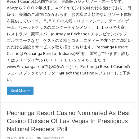
Resort Casinoは米国で最大、最高級カジノリゾートの一つです。
ノ
AAAから２００２年以来、４ダイヤモンドの格付けを受けており、日
ミ
ネ
帰り、長期のご滞在にかかわらず、お客様に比類のないリゾート体験
ー
を提供しています。５,５００の人気スロットマシーン、テーブルゲ
ト
ーム、ワールドクラスのエンターテインメント、１,１００の客室、
レストラン、豪華スパ、Journey at Pechanga チャンピオンシップ・
ゴルフコースなど、ゲストの皆様とコミュニティーの方々にご満足い
ただける施設とサービスを取り揃えております。Pechanga Resort
CasinoはPechanga Band of Indiansが所有、運営しています。詳し
くはフリーダイヤル (８７７) ７１１-２９４６、または
www.Pechanga.comでお確かめ下さい。Pechanga Resort Casinoの
フェイスブックとツイッター@PechangaCasinoをフォローして下さ
い。
Read More »
Pechanga Resort Casino Nominated As Best
Casino Outside Of Las Vegas In Prestigious
National Readers’ Poll
on
August 8, 2023
Comments Off