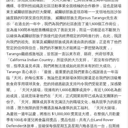
機構、非營利性組織及社區活動事業全面積極的合作夥伴，這也是賭場
東主威爾頓部族的巨大榮耀。威爾頓部族是現存唯一一支領地包括沙加
緬度縣的印第安原住民部族。 威爾頓部族主席Jesus Tarango先生表
示:「在過去的一年中，我們為我們的社區創造了逾1,600個工作崗位，
並為逾100間本地慈善機構提供了善款支持，而這一切都是在不斷努力
以確保為威爾頓部族子孫後代提供經濟穩定的同時進行的，在此，我謹
向我們的祖先、前輩及威爾頓部族成員表達由衷的感謝，正是有了他們
堅定的信仰與信念，我們的不懈努力才能將這一夢想變為現實，」
Tarango繼續感激地說，並答謝一直以來市府、縣府、州府領導及
「California Indian Country」所提供的大力支持，「若沒有你們的引
領，指導及遠見卓識，我們將無法達成如此前所未有的巨大成功。」
Tarango 衷心表示：「最後，最重要的是我們要衷心感謝過去一年蒞
臨『天河』的每位賓客，無論您是來賭場休閒玩樂還是在我們的頂級餐
飲食府享用環球美食。您的持續惠顧及支持均令我們受寵若驚，深感榮
耀。」 「天河大賭場」現擁有約1,600名團隊成員中，有近1,000名為創
始成員，這就意味著他們在「天河」正式開業前即已成為這支團隊的一
份子。「天河」團隊成員享有充滿活力的職場文化，極具競爭力的薪資
待遇，潛力無限的晉升機遇及極為優厚的員工福利。 「天河大賭場」
為慶祝一週年誌慶，將推出 $1,000,000 獎賞送大禮 。在整個八月歡慶
季有100名幸運兒將會贏得獎品，獎品包括：共有八台Land Rover
Defender休旅車，並確保每個星期五及星期六晚各送出一台，拉斯維