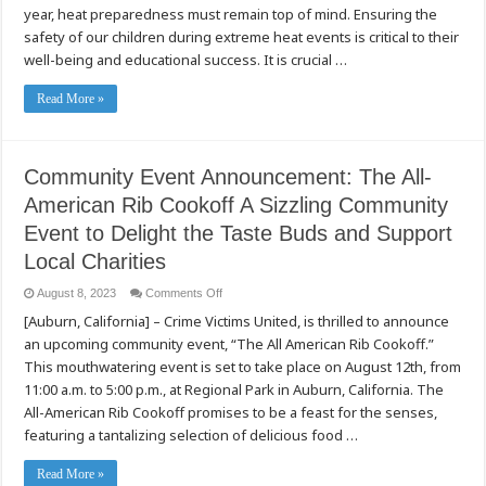
Keep
year, heat preparedness must remain top of mind. Ensuring the
Kids
safety of our children during extreme heat events is critical to their
Safe
During
well-being and educational success. It is crucial …
Extreme
Heat
Read More »
Community Event Announcement: The All-
American Rib Cookoff A Sizzling Community
Event to Delight the Taste Buds and Support
Local Charities
on
August 8, 2023
Comments Off
Community
[Auburn, California] – Crime Victims United, is thrilled to announce
Event
Announcement:
an upcoming community event, “The All American Rib Cookoff.”
The
All-
This mouthwatering event is set to take place on August 12th, from
American
Rib
11:00 a.m. to 5:00 p.m., at Regional Park in Auburn, California. The
Cookoff
All-American Rib Cookoff promises to be a feast for the senses,
A
Sizzling
featuring a tantalizing selection of delicious food …
Community
Event
to
Read More »
Delight