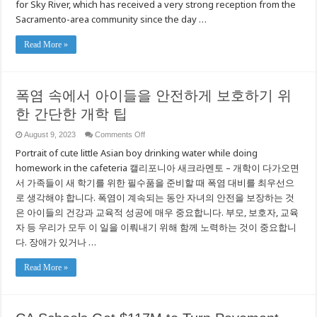
for Sky River, which has received a very strong reception from the
Sacramento-area community since the day …
Read More »
폭염 속에서 아이들을 안전하게 보호하기 위
한 간단한 개학 팁
on
August 9, 2023
Comments Off
폭
Portrait of cute little Asian boy drinking water while doing
염
속
homework in the cafeteria 캘리포니아 새크라멘토 – 개학이 다가오면
에
서 가족들이 새 학기를 위한 필수품을 준비할 때 폭염 대비를 최우선으
서
로 생각해야 합니다. 폭염이 계속되는 동안 자녀의 안전을 보장하는 것
아
이
은 아이들의 건강과 교육적 성공에 매우 중요합니다. 부모, 보호자, 교육
들
자 등 우리가 모두 이 일을 이뤄내기 위해 함께 노력하는 것이 중요합니
을
안
다. 장애가 있거나 …
전
하
Read More »
게
보
호
하
기