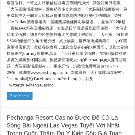
場度假村」一臂之力將最佳桂冠再度帶回南加州！請謹記每日投票。
加
斯
「大莊家賭場度假村」匯集精彩多姿的娛樂 「大莊家賭場度假村」為
地
美國其中之一間最大規模及提供最尊貴的博彩娛樂/度假體驗。榮獲
區
USA Today 讀者票選為「美國西岸最佳博彩娛樂場」。並自2002年起
以
外
一直被AAA評為四鑽級酒店，無論是日間玩樂還是豪華住宿，「大莊家
之
賭場度假村」總會帶給您無與倫比的悠閒度假環境，「大莊家」擁有逾
最
佳
5,500枱最熱門的角子老虎機，桌上娛樂，世界頂級娛樂節目，1,100間
賭
豪華酒店客房，星級餐飲食府，讓您煥發身心的水療護理，以及世界錦
場
標賽級的Journey高爾夫球場。「大莊家賭場度假村」在加州提供精彩
多姿的娛樂及休閒設施。魯瑟諾印第安人中的Pechanga族人擁有並經
營「大莊家賭場度假村」。更多詳情，請致電免費專線(877) 711-
2946，或瀏覽www.pechanga.com。點擊喜歡「大莊家賭場度假村」
Facebook網頁( Facebook.com/Pechanga) ，以及
Twitter@PechangaCasino。
Read More »
Pechanga Resort Casino Được Đề Cử Là
Sòng Bài Ngoài Las Vegas Tuyệt Vời Nhất
Trong Cuộc Thăm Dò Ý Kiến Độc Giả Toàn