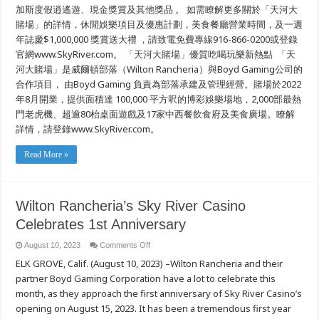
加斯度假逍遙遊、現金獎賞及其他獎品 。 如需瞭解更多關於「天河大
賭場」的詳情，休閒娛樂項目及優惠計劃，美食餐廳營業時間，及一週
年誌慶$1,000,000 獎賞送大禮 ，請致電免費專線916-866-0200或登錄
官網www.SkyRiver.com。 「天河大賭場」優質吃喝玩樂新熱點 「天
河大賭場」是威爾頓部落（Wilton Rancheria）與Boyd Gaming公司的
合作項目， 由Boyd Gaming 負責為部落承建及管理經營。賭場於2022
年8月開業，提供面積達 100,000 平方呎的博彩娛樂場地，2,000部最熱
門老虎機、超逾80枱桌面遊戲及17家中西餐飲食府及美食廣場。瞭解
詳情，請登錄www.SkyRiver.com。
Read More »
Wilton Rancheria’s Sky River Casino
Celebrates 1st Anniversary
on
August 10, 2023
Comments Off
Wilton
ELK GROVE, Calif. (August 10, 2023) –Wilton Rancheria and their
Rancheria’s
Sky
partner Boyd Gaming Corporation have a lot to celebrate this
River
Casino
month, as they approach the first anniversary of Sky River Casino’s
Celebrates
1st
opening on August 15, 2023. It has been a tremendous first year
Anniversary