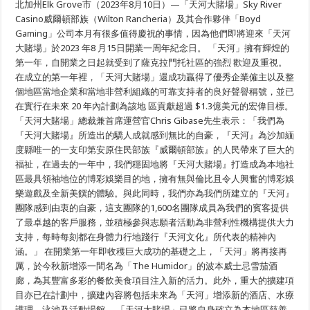
北加州Elk Grove市（2023年8月10日）—「天河大賭場」Sky River
爾
頓
Casino威爾頓部族（Wilton Rancheria）及其合作夥伴「Boyd
部
Gaming」公司本月有很多值得慶祝的事情，因為他們即將迎來「天河
族
大賭場」於2023 年8 月15日開業一周年紀念日。 「天河」擁有輝煌的
所
屬
第一年，自開業之日起就受到了薩克拉門托社區的強烈 歡迎及重視。
「天
在成立的第一年裡，「天河大賭場」還成功贏得了優秀企業僱主以及整
河
大
個地區當地企業和當地非營利組織的可靠支持者的良好聲譽稱號，並已
賭
在實行在未來 20 年內計劃為該地 區貢獻超過 $1.3億美元的宏偉目標。
場」
「天河大賭場」總裁兼首席運營官Chris Gibase先生表示：「我們為
盛
大
『天河大賭場』所造出的驕人成就感到無比的自豪，『天河』為沙加緬
慶
度縣唯一的一支印第安原住民部族『威爾頓部族』的人民帶來了巨大的
祝
開
福祉，在過去的一年中，我們穩固地將『天河大賭場』打造成為本地社
業
區最具領袖地位的博彩娛樂目的地，擁有無與倫比且令人興奮的博彩娛
一
樂遊戲及全新美饌的體驗。與此同時，我們亦為我們所建立的『天河』
週
年
團隊感到由衷的自豪，這支團隊的1,600名團隊成員為我們的賓客提供
紀
了最卓越的客戶服務，並積極參與志願者活動為非營利性機構提供大力
念
支持，每時每刻都在身體力行地踐行『天河文化』所代表的精神內
涵。」 在開業第一年即收穫巨大成功的基礎之上，「天河」將再接再
厲，於今秋新增添一間名為「The Humidor」的波本威士忌雪茄酒
廊，為其豐富多彩的餐飲美食項目注入新的活力。此外，重大的擴建項
目亦已在計劃中，擴建內容將包括未來為「天河」增添新的酒店、水療
護理、泳池及活動場館。 「天河大賭場」已將自身確立為本地區慈善