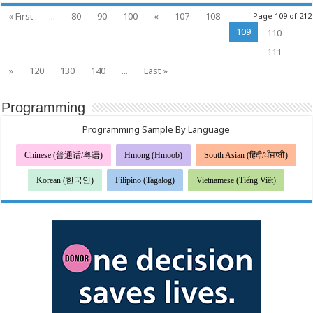
최
전
« First
...
80
90
100
«
107
108
Page 109 of 212
국
109
110
독
자
111
투
표
»
120
130
140
...
Last »
에
서
‘라
Programming
스
베
Programming Sample By Language
가
스
외
Chinese (普通话/粤语)
Hmong (Hmoob)
South Asian (हिंदी/ਪੰਜਾਬੀ)
지
역
Korean (한국인)
Filipino (Tagalog)
최
Vietnamese (Tiếng Việt)
고
의
카
지
노’
후
보
올
라