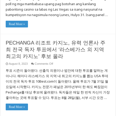
Magaling
poll ng mga mambabasa upang pag botohan ang kanilang
Na
paboritong casino sa labas ng Las Vegas sa isang nasyunal na
Casino
Sa
kumpetisyon na nagsimula noong Lunes, Hulyo 31. Isang panel …
Labas
Ng
Las
Read More »
Vegas
Sa
Prestihiyosong
Pambansang
Poll
Ng
PECHANGA 리조트 카지노, 유력 언론사 주
Mambabasa
최 전국 독자 투표에서 ‘라스베가스 외 지역
최고의 카지노’ 후보 올라
on
August 8, 2023
Comments Off
PECHANGA
투표 시즌이 돌아왔다. 선출직 의원이나 법안에 대한 투표를 말하는 게
리
조
아니다. 해마다 라스베가스 외 지역 내 최고의 카지노를 뽑는 USA 투데
트
이의 전국 독자 투표 10Best.com이 돌아왔다. 올해 투표가 7월 31일 월
카
지
요일에 시작했다. 카지노 전문가 패널은 2015년부터 한 해도 빠짐없이
노,
Pechanga를 대상 후보에 올려왔다. 독자들은 매일 한 번씩 자신이 가장
유
좋아하는 곳에 투표할 수 있다. 투표는 8월 28일(월), 서부 시간 오전 …
력
언
론
Read More »
사
주