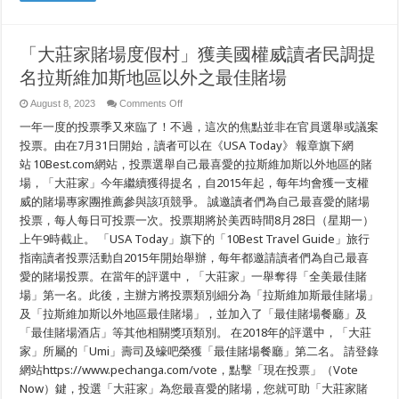
the
Taste
Buds
and
Support
「大莊家賭場度假村」獲美國權威讀者民調提
Local
Charities
名拉斯維加斯地區以外之最佳賭場
on
August 8, 2023
Comments Off
「大
一年一度的投票季又來臨了！不過，這次的焦點並非在官員選舉或議案
莊
家
投票。由在7月31日開始，讀者可以在《USA Today》 報章旗下網
賭
站 10Best.com網站，投票選舉自己最喜愛的拉斯維加斯以外地區的賭
場
場，「大莊家」今年繼續獲得提名，自2015年起，每年均會獲一支權
度
假
威的賭場專家團推薦參與該項競爭。 誠邀讀者們為自己最喜愛的賭場
村」
投票，每人每日可投票一次。投票期將於美西時間8月28日（星期一）
獲
美
上午9時截止。 「USA Today」旗下的「10Best Travel Guide」旅行
國
指南讀者投票活動自2015年開始舉辦，每年都邀請讀者們為自己最喜
權
愛的賭場投票。在當年的評選中，「大莊家」一舉奪得「全美最佳賭
威
讀
場」第一名。此後，主辦方將投票類別細分為「拉斯維加斯最佳賭場」
者
及「拉斯維加斯以外地區最佳賭場」，並加入了「最佳賭場餐廳」及
民
調
「最佳賭場酒店」等其他相關獎項類別。 在2018年的評選中，「大莊
提
家」所屬的「Umi」壽司及蠔吧榮獲「最佳賭場餐廳」第二名。 請登錄
名
網站https://www.pechanga.com/vote，點擊「現在投票」（Vote
拉
斯
Now）鍵，投選「大莊家」為您最喜愛的賭場，您就可助「大莊家賭
維