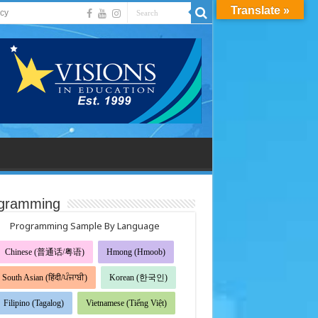
Translate »
acy
gramming
Programming Sample By Language
Chinese (普通话/粤语)
Hmong (Hmoob)
South Asian (हिंदी/ਪੰਜਾਬੀ)
Korean (한국인)
Filipino (Tagalog)
Vietnamese (Tiếng Việt)