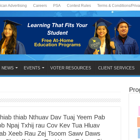
ican Advertising
Careers
PSA
Contest Rules
Terms & Conditions/Priv
NEWS
EVENTS
VOTER RESOURCES
CLIENT SERVICES
Pro
iab thiab Nthuav Dav Tuaj Yeem Pab
b Npaj Txhij rau Cov Kev Tua Hluav
ab Xeeb Rau Zej Tsoom Sawv Daws