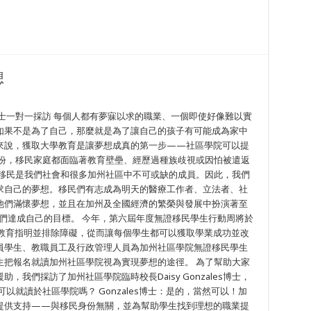
想
les博士一對一採訪 每個人都有夢寐以求的職業、一個即使好像難以實
如果不是為了自己，那麼就是為了讓自己的孩子有可能成為家中
來說，獲取大學教育是讓夢想成真的第一步——社區學院可以提
身份，移民家庭都面臨著教育壁壘、經歷過種族歧視或因怕被遣返
 移民是我們社會和很多加州社區中不可或缺的成員。因此，我們
求自己的夢想。移民們有志成為明天的醫療工作者、立法者、社
他們滿懷夢想，並且在加州及全國經濟的繁榮與發展中扮演著至
們達成自己的目標。 今年，第六屆年度無證移民學生行動周將於
等教育指明並排除障礙，從而讓每個學生都可以獲取學業成功並改
員學生、教職員工及行政管理人員為加州社區學院無證移民學生
生把報名就讀加州社區學院視為實現夢想的途徑。 為了幫助大家
我們採訪了加州社區學院臨時校長Daisy Gonzales博士，
以就讀於社區學院嗎？ Gonzales博士：是的，當然可以！加
提供支持——與移民身份無關，並為幫助學生找到理想的職業提