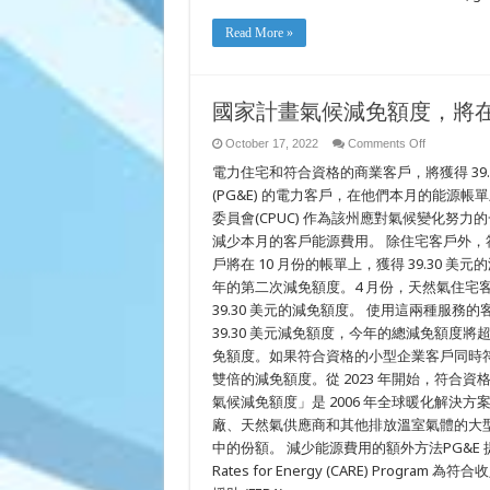
College
Read More »
國家計畫氣候減免額度，將
on
October 17, 2022
Comments Off
國
電力住宅和符合資格的商業客戶，將獲得 39.
家
計
(PG&E) 的電力客戶，在他們本月的能源
畫
委員會(CPUC) 作為該州應對氣候變化努
氣
減少本月的客戶能源費用。 除住宅客戶外，
候
減
戶將在 10 月份的帳單上，獲得 39.30 
免
年的第二次減免額度。4 月份，天然氣住宅客
額
度，
39.30 美元的減免額度。 使用這兩種服務的客
將
39.30 美元減免額度，今年的總減免額度將超過
在
免額度。如果符合資格的小型企業客戶同時符合 
本
月
雙倍的減免額度。從 2023 年開始，符合
降
氣候減免額度」是 2006 年全球暖化解
低
帳
廠、天然氣供應商和其他排放溫室氣體的大
單
中的份額。 減少能源費用的額外方法PG&E 提供各
費
Rates for Energy (CARE) Pro
用