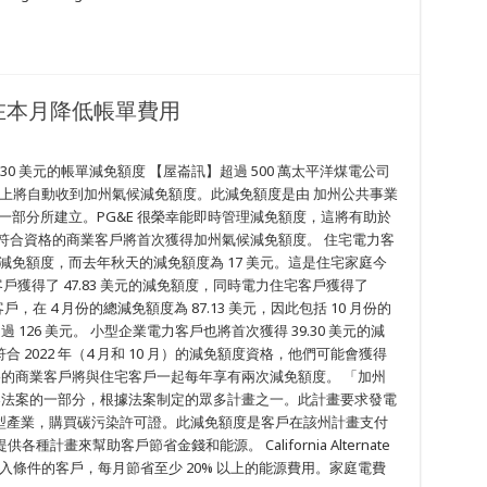
在本月降低帳單費用
30 美元的帳單減免額度 【屋崙訊】超過 500 萬太平洋煤電公司
帳單上將自動收到加州氣候減免額度。此減免額度是由 加州公共事業
力的一部分所建立。PG&E 很榮幸能即時管理減免額度，這將有助於
符合資格的商業客戶將首次獲得加州氣候減免額度。 住宅電力客
美元的減免額度，而去年秋天的減免額度為 17 美元。這是住宅家庭今
戶獲得了 47.83 美元的減免額度，同時電力住宅客戶獲得了
戶，在 4 月份的總減免額度為 87.13 美元，因此包括 10 月份的
 126 美元。 小型企業電力客戶也將首次獲得 39.30 美元的減
2022 年（4 月和 10 月）的減免額度資格，他們可能會獲得
資格的商業客戶將與住宅客戶一起每年享有兩次減免額度。 「加州
決方案法案的一部分，根據法案制定的眾多計畫之一。此計畫要求發電
型產業，購買碳污染許可證。此減免額度是客戶在該州計畫支付
種計畫來幫助客戶節省金錢和能源。 California Alternate
gram 為符合收入條件的客戶，每月節省至少 20% 以上的能源費用。家庭電費