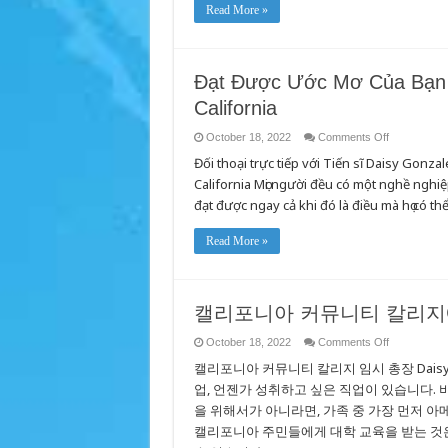
Rau
Safety
Read More »
Zej
Power
Tsoom
Shutoffs
Sawv
as
Daws
Windy
(Possible
Season
Đạt Được Ước Mơ Của Bạn 
Public
Approaches
Safety
California
Power
Shutoffs)
uas
on
October 18, 2022
Comments Off
Tuaj
Đạt
Yeem
Đối thoại trực tiếp với Tiến sĩ Daisy Go
Được
Tshwm
Ước
Sim
California Mọi người đều có một nghề nghi
Mơ
Tau
Của
thaum
đạt được ngay cả khi đó là điều mà họ có t
Bạn
Ze
Tại
Lub
Trường
Caij
Read More »
Cao
Cua
Đẳng
Daj
Cộng
Cua
Đồng
Dub
California
캘리포니아 커뮤니티 칼리지
on
October 18, 2022
Comments Off
캘
캘리포니아 커뮤니티 칼리지 임시 총장 Daisy
리
포
업, 언젠가 성취하고 싶은 직업이 있습니다. 
니
을 위해서가 아니라면, 가족 중 가장 먼저 
아
캘리포니아 주민들에게 대학 교육을 받는 것은
커
뮤