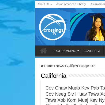
About Us
Asian American Library
Asian Amer
PROGRAMMING
COVERAGE
Home
»
News
»
California (page 137)
California
Cov Chaw Muab Kev Pab Tsh
Cov Neeg Siv Hluav Taws Xo
Taws Xob Kom Muaj Kev Ny