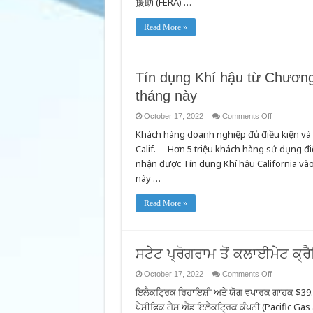
援助 (FERA) …
Read More »
Tín dụng Khí hậu từ Chương
tháng này
on
October 17, 2022
Comments Off
Tín
Khách hàng doanh nghiệp đủ điều kiện và
dụng
Khí
Calif.— Hơn 5 triệu khách hàng sử dụng đi
hậu
từ
nhận được Tín dụng Khí hậu California vào
Chương
trình
này …
Tiểu
bang
sẽ
Read More »
giảm
hóa
đơn
trong
tháng
này
ਸਟੇਟ ਪ੍ਰੋਗਰਾਮ ਤੋਂ ਕਲਾਈਮੇਟ ਕ੍ਰੈ
on
October 17, 2022
Comments Off
ਸਟੇਟ
ਇਲੈਕਟ੍ਰਿਕ ਰਿਹਾਇਸ਼ੀ ਅਤੇ ਯੋਗ ਵਪਾਰਕ ਗਾਹਕ $39.30
ਪ੍ਰੋਗਰਾਮ
ਤੋਂ
ਪੈਸੀਫਿਕ ਗੈਸ ਐਂਡ ਇਲੈਕਟ੍ਰਿਕ ਕੰਪਨੀ (Pacific Gas
ਕਲਾਈਮੇਟ