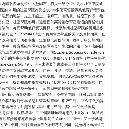
作為獲取四年制學位的墊腳石，很大一部分學生則在社區學院就
所遍佈加州的社區學院為您提供200多個高質量職業教育課程學位
了理想的職業，走上了護士、電焊工、消防員、醫療工作者、機
是什麼，社區學院都可以通過提供高質量教育及靈活的實踐培訓
好準備，從而幫助他們實現目標。 就讀加州社區學院的費用是多
助金？ Gonzales博士：費用會因學生的需求及目標而異，但
州政府預算，所有學生，無論移民身份如何，都可以申請加州財
、學生、教育系統領導者及倡導者長年爭取的結果。 這些新的補
功提供所需的幫助。像Student Success Completion
學分的學生每學期提供$4,000；為修12至14.9個學分的學生每學
e Promise Grant (AB 19)， 任何未獲取證書或專上教育學位的全日制學
幫助學生支付課本及用品、住宿、食品、交通、兒童看護及更多
助咱們學生獲取成功、實現夢想。 符合AB540資格的無證移民
少三年；從加州高中畢業或獲取了比如GED這樣的同等學歷；向
將會申請移民身份變更）可通過遞交加州夢想法案申請
ication）來獲取加州援助的資格條件。這是安全、免費的申請，且可以幫助學生
會與聯邦政府分享信息且鼓勵所有學生都來申請。 在今年的預算
的學習機會，且無證移民學生也可申請。其中一個例子就是
10,000教育費用，以換取學生在三個關鍵領域為您的社區效力：氣候變
哪些步驟來報名就讀社區學院？ Gonzales博士：第一步就是
那裡，未來的學生們可以查找適合自己的社區學院校園、開始網上申請並完