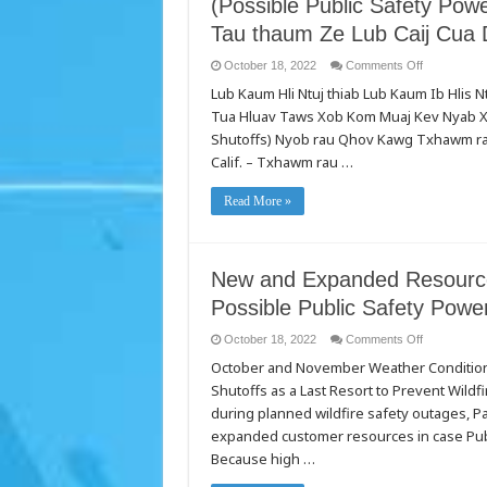
(Possible Public Safety Po
Tau thaum Ze Lub Caij Cua 
on
October 18, 2022
Comments Off
Cov
Lub Kaum Hli Ntuj thiab Lub Kaum Ib Hlis
Chaw
Muab
Tua Hluav Taws Xob Kom Muaj Kev Nyab X
Kev
Pab
Shutoffs) Nyob rau Qhov Kawg Txhawm ra
Tshiab
thiab
Calif. – Txhawm rau …
Nthuav
Dav
Tuaj
Read More »
Yeem
Pab
Cov
Neeg
Siv
Hluav
New and Expanded Resource
Taws
Xob
Possible Public Safety Pow
Npaj
Txhij
rau
on
October 18, 2022
Comments Off
Cov
New
October and November Weather Conditions 
Kev
and
Tua
Expanded
Shutoffs as a Last Resort to Prevent Wild
Hluav
Resources
Taws
Can
during planned wildfire safety outages, P
Xob
Help
Kom
Customers
expanded customer resources in case Publ
Muaj
Prepare
Because high …
Kev
for
Nyab
Possible
Xeeb
Public