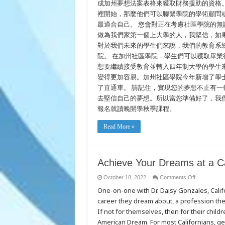
成加州夢想法案表格來獲取財務援助的資格
裡開始，那麼他們可以聯繫學院的學術顧問或Un
最適合自己。 您會對正在考慮社區學院的無證
做為我們家第一個上大學的人，我堅信，如
對於我們未來的學生們來說，我們的教育系
院。 在加州社區學院，學生們可以獲取畢
想要繼續接受教育並轉入四年制大學的學生
變得更加容易。加州社區學院今年新增了學
了直通車。 請記住，實現您的夢想不止有
去堅信自己的夢想。所以當您準備好了，我們就會在
報名就讀晚開學秋季課程。
Read More »
Achieve Your Dreams at a C
on
October 18, 2022
Comments Off
Achieve
One-on-one with Dr. Daisy Gonzales, Cali
Your
Dreams
career they dream about, a profession they
at
a
If not for themselves, then for their childr
California
Community
American Dream. For most Californians, get