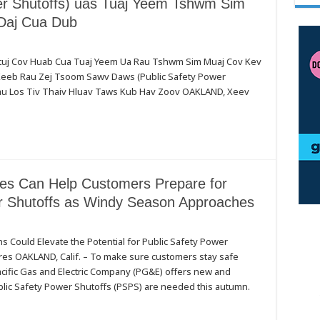
wer Shutoffs) uas Tuaj Yeem Tshwm Sim
Daj Cua Dub
 Ntuj Cov Huab Cua Tuaj Yeem Ua Rau Tshwm Sim Muaj Cov Kev
eeb Rau Zej Tsoom Sawv Daws (Public Safety Power
u Los Tiv Thaiv Hluav Taws Kub Hav Zoov OAKLAND, Xeev
s Can Help Customers Prepare for
er Shutoffs as Windy Season Approaches
Could Elevate the Potential for Public Safety Power
fires OAKLAND, Calif. – To make sure customers stay safe
acific Gas and Electric Company (PG&E) offers new and
ic Safety Power Shutoffs (PSPS) are needed this autumn.