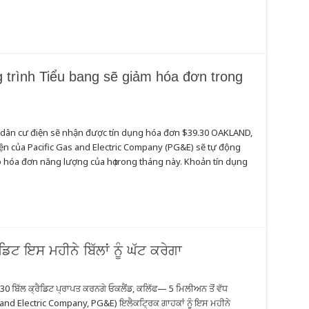
 trình Tiểu bang sẽ giảm hóa đơn trong
 dân cư điện sẽ nhận được tín dụng hóa đơn $39.30 OAKLAND,
ện của Pacific Gas and Electric Company (PG&E) sẽ tự động
 hóa đơn năng lượng của họ trong tháng này. Khoản tín dụng
ਡਿਟ ਇਸ ਮਹੀਨੇ ਬਿੱਲਾਂ ਨੂੰ ਘੱਟ ਕਰੇਗਾ
 ਬਿੱਲ ਕ੍ਰੈਡਿਟ ਪ੍ਰਾਪਤ ਕਰਨਗੇ ਓਕਲੈਂਡ, ਕਲਿੱਫ— 5 ਮਿਲੀਅਨ ਤੋਂ ਵੱਧ
 and Electric Company, PG&E) ਇਲੈਕਟ੍ਰਿਕ ਗਾਹਕਾਂ ਨੂੰ ਇਸ ਮਹੀਨੇ