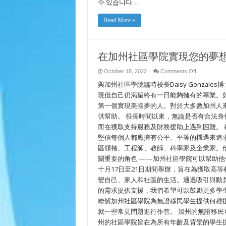
수 있습니다. …
니
티
Read More »
칼
리
지
에
서
在加州社區學院實現您的夢
당
신
on
October 18, 2022
Comments Off
의
在
꿈
與加州社區學院臨時校長Daisy Gonza
加
을
州
現但自己仍渴望終有一日能夠擁有的專業。
이
社
第一個實現美國夢的人。對於大多數加州人
루
區
세
供幫助。 很長時間以來，無論是否有合法
學
요.
院
而在獲取支持服務及財務援助上遇到困難。
實
堅信每個人都應擁有公平、平等的機遇來追
現
您
區領袖、工程師、教師、科學家及企業家。
的
關重要的角色 ——加州社區學院可以幫助他
夢
十月17日至21日期間舉辦，旨在為獲取高
想
變自己、家人和社區的生活。通過吸引與動
的需求提供支援，我們希望可以鼓勵更多學
瞭解加州社區學院為無證移民學生提供何種援助，
就一些常見問題進行作答。 加州的無證移民可
州的社區學院旨在為所有年齡及背景的學生