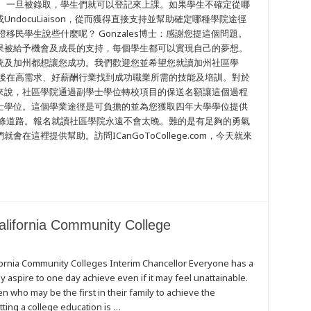
。 一旦被錄取，學生們就可以登記來上課。如果學生不確定從哪
docuLiaison，從而獲得直接支持並幫助確定哪種學院途徑
移民學生說些什麼呢？ Gonzales博士：感謝您提這個問題。
果被給予機會及成長的支持，每個學生都可以實現自己的夢想。
統及加州都想讓您成功。我們歡迎您並希望您就讀加州社區學
業後在高需求、好薪酬行業找到成功職業所需的技能及培訓。對於
來說，社區學院通過副學士學位轉校項目的保送名額讓這個過程
士學位。這個學業途徑是可負擔的並為您獲取四年大學學位提供
一條道路。報名就讀社區學院永遠不會太晚。難的是有足夠的勇氣
這裡提供幫助。訪問ICanGoToCollege.com，今天就來
alifornia Community College
fornia Community Colleges Interim Chancellor Everyone has a
 aspire to one day achieve even if it may feel unattainable.
en who may be the first in their family to achieve the
ting a college education is …