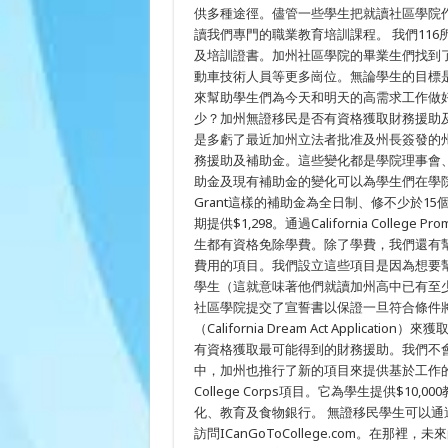
供多種途徑。儘管一些學生把就讀社區學院
讀我們專門的職業教育培訓課程。 我們116
及培訓證書。加州社區學院的畢業生們找到
動車技術人員等更多崗位。無論學生的目標
來幫助學生們為今天和明天的高需求工作做
少？加州無證移民是否有資格獲取財務援助及補
是多虧了最近加州立法者批准及州長簽發的
務援助及補助金。這些變化都是學院理事會
助金及現有補助金的變化可以為學生們在學院就讀及成
Grant這樣的補助金為全日制、修不少於15個
期提供$1,298。通過California Colleg
生都有資格免除學費。除了學費，我們還有
費用的項目。我們設立這些項目是因為想要幫
學生（這就意味著他們就讀加州高中已有至
社區學院提交了宣誓書以保證一旦符合條件
（California Dream Act Appl
有資格獲取最可能得到的財務援助。我們不
中，加州也推行了新的項目來提供基於工作
College Corps項目。它為學生提供$
化、教育及食物銀行。 無證移民學生可以通過
訪問ICanGoToCollege.com。在