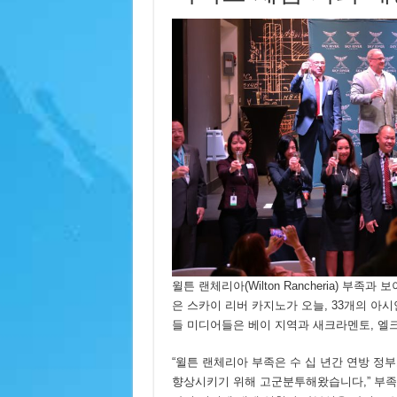
윌튼 랜체리아(Wilton Rancheria) 부족과
은 스카이 리버 카지노가 오늘, 33개의 아시
들 미디어들은 베이 지역과 새크라멘토, 엘
“윌튼 랜체리아 부족은 수 십 년간 연방 정
향상시키기 위해 고군분투해왔습니다,” 부족 의장