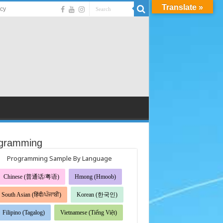
Translate »
acy
gramming
Programming Sample By Language
Chinese (普通话/粤语)
Hmong (Hmoob)
South Asian (हिंदी/ਪੰਜਾਬੀ)
Korean (한국인)
Filipino (Tagalog)
Vietnamese (Tiếng Việt)