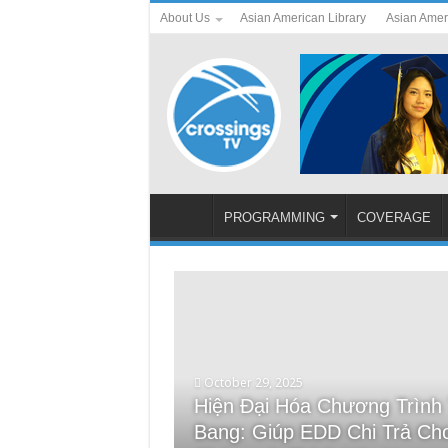
About Us
Asian American Library
Asian Amer
PROGRAMMING
COVERAGE
October 29, 2025
Hiện Đại Hóa Chương Trình 
May 21, 2025
Bang: Giúp EDD Chi Trả C
EDD의 “가상 비서”(챗봇), 