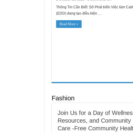
Hiện
Đại
Thông Tin Cần Biết: Sở Phát triển Việc làm Cali
Hóa
(EDD) đang tạo điều kiện …
Chương
Trình
Thất
Read More »
Nghiệp
của
Tiểu
Bang:
Giúp
EDD
Chi
Trả
Cho
Khách
Hàng
Nhanh
Chóng
và
Chính
Xác
Hơn
Fashion
Join Us for a Day of Wellnes
Resources, and Community
Care -Free Community Heal