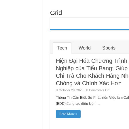
Modernizing
그
Hơn
the
램
State’s
현
Unemployment
Grid
대
Program:
Helping
화:
EDD
EDD
Pay
가
Customers
더
Faster
빠
and
Accurately
르
고
정
Tech
World
Sports
확
하
게
Hiện Đại Hóa Chương Trình
지
급
Nghiệp của Tiểu Bang: Giú
할
수
Chi Trả Cho Khách Hàng Nh
있
도
Chóng và Chính Xác Hơn
록
지
on
October 29, 2025
Comments Off
원
Hiện
Đại
Thông Tin Cần Biết: Sở Phát triển Việc làm Cal
Hóa
(EDD) đang tạo điều kiện …
Chương
Trình
Thất
Read More »
Nghiệp
của
Tiểu
Bang:
Giúp