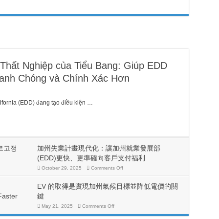
Thất Nghiệp của Tiểu Bang: Giúp EDD
anh Chóng và Chính Xác Hơn
lifornia (EDD) đang tạo điều kiện …
르고정
加州失業計畫現代化：讓加州就業發展部
(EDD)更快、更準確向客戶支付福利
on
October 29, 2025
Comments Off
加
州
EV 的取得是實現加州氣候目標並降低電價的關
失
業
Faster
鍵
計
on
May 21, 2025
Comments Off
畫
EV
現
的