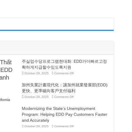
代
取
化：
得
讓
是
加
實
州
現
就
加
業
州
發
氣
展
候
部
目
(EDD)
標
更
並
快、
降
更
低
準
 Thất
주실업수당프로그램현대화: EDD가더빠르고정
電
確
價
확하게지급할수있도록지원
向
p EDD
的
客
關
on
October 29, 2025
Comments Off
戶
anh
주
鍵
支
실
付
加州失業計畫現代化：讓加州就業發展部(EDD)
업
福
수
更快、更準確向客戶支付福利
利
당
on
October 29, 2025
Comments Off
프
ifornia
加
로
州
그
Modernizing the State’s Unemployment
失
램
業
Program: Helping EDD Pay Customers Faster
현
計
대
and Accurately
畫
화:
現
EDD
on
October 29, 2025
Comments Off
代
가
Modernizing