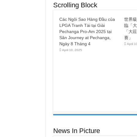
MẸ
Scrolling Block
ĐƠN
兆
THÂN
吉
Ở
祥，
LONG
單
BEACH
Các Ngôi Sao Hàng Đầu của
世界級
TRÚNG
親
NGÔI
LPGA Tranh Tài tại Giải
臨「大
母
NHÀ
親
MỚI
Pechanga Pro-Am 2025 tại
「大莊
TOANH
贏
Sân Journey at Pechanga,
賽」
TẠI
新
TEMECULA
房
Ngày 8 Tháng 4
–
April 1
在
QUÀ
April 10, 2025
TẶNG
家
Ý
人
NGHĨA
的
TỪ
溫
PECHANGA
暖
簇
擁
下，
來
自
長
灘
的
單
親
媽
媽
贏
得
News In Picture
了
由