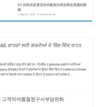
the
化：
더
State’s
EV 的取得是實現加州氣候目標並降低電價的關
讓
빠
Unemployment
加
르
Program:
鍵
州
Helping
고
EDD
on
就
May 21, 2025
Comments Off
정
Pay
EV
業
확
Customers
的
發
하
Faster
取
and
展
게
得
Accurately
部
지
是
(EDD)
급
實
更
할
現
快、
수
加
更
있
州
準
G&E ਗਾਹਕਾਂ ਲਈ ਗਰਮੀਆਂ ਦੇ ਬਿੱਲ ਵਿੱਚ ਰਾਹਤ
도
氣
確
록
候
向
지
目
客
원
標
戶
並
支
降
付
ੀ ਬਿਜਲੀ ਕ੍ਰੈਡਿਟ ਲਾਗੂ ਕੀਤੇ ਗਏ ਹਨ। ਓਕਲੈਂਡ, California ਅਗਲੇ ਦੋ ਮਹੀਨਿਆਂ
低
福
mpany (PG&E) ਗਾਹਕਾਂ ਦੇ ਗਰਮੀਆਂ ਦੇ ਊਰਜਾ ਬਿੱਲਾਂ ਵਿੱਚ ਦੋ California Climate
電
利
價
 ਘਰਾਂ ਦਾ ਬਿਜਲੀ ਖਾਤਾ ਸਰਗਰਮ ਹੈ, ਉਨ੍ਹਾਂ ਨੂੰ ਅਗਸਤ ਅਤੇ ਸਤੰਬਰ ਦੇ …
的
關
鍵
 PG&E 고객의여름철청구서부담완화