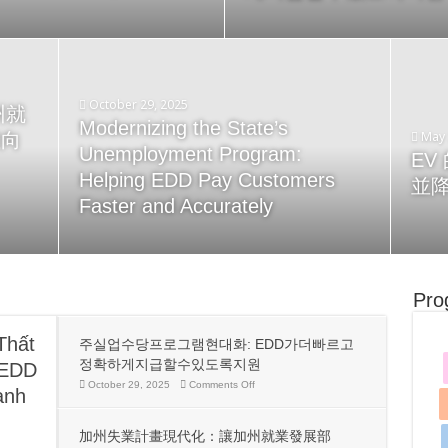
tám ngôn ngữ
Apri
Các
October 29, 2025
州就
Modernizing the State’s
LPGA
May 21, 2025
May 
確向
Unemployment Program:
EDD’s “Virtual Assistant”
Pec
機器
EV
Helping EDD Pay Customers
(Chatbot) Now Available in Eight
Jou
並
Faster and Accurately
Languages
Thá
Pro
Thất
주실업수당프로그램현대화: EDD가더빠르고
정확하게지급할수있도록지원
 EDD
on
October 29, 2025
Comments Off
anh
주
실
업
加州失業計畫現代化：讓加州就業發展部
수