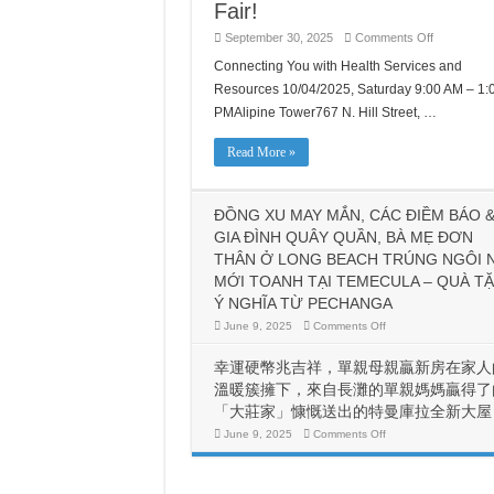
Fair!
on
September 30, 2025
Comments Off
Join
Us
Connecting You with Health Services and
for
Resources 10/04/2025, Saturday 9:00 AM – 1:
a
Day
PMAlipine Tower767 N. Hill Street, …
of
Wellness,
Resources
Read More »
and
Community
Care
-
Free
ĐỒNG XU MAY MẮN, CÁC ĐIỀM BÁO 
Community
GIA ĐÌNH QUÂY QUẦN, BÀ MẸ ĐƠN
Health
Fair!
THÂN Ở LONG BEACH TRÚNG NGÔI 
MỚI TOANH TẠI TEMECULA – QUÀ T
Ý NGHĨA TỪ PECHANGA
on
June 9, 2025
Comments Off
ĐỒNG
XU
MAY
幸運硬幣兆吉祥，單親母親贏新房在家人
MẮN,
CÁC
溫暖簇擁下，來自長灘的單親媽媽贏得了
ĐIỀM
「大莊家」慷慨送出的特曼庫拉全新大屋
BÁO
&
on
June 9, 2025
Comments Off
GIA
ĐÌNH
幸
QUÂY
運
QUẦN,
硬
BÀ
幣