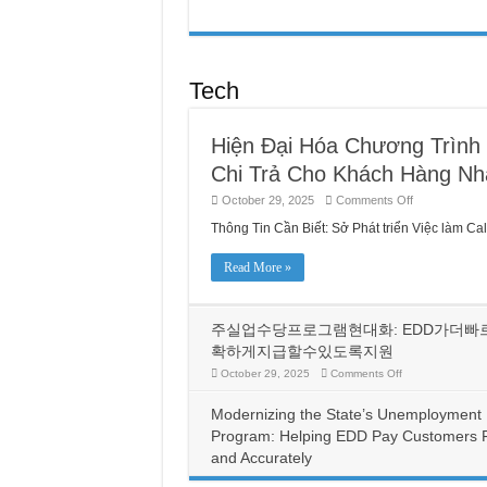
「大
莊
家」
慷
慨
Tech
送
出
的
特
Hiện Đại Hóa Chương Trình 
曼
庫
Chi Trả Cho Khách Hàng Nh
拉
全
on
October 29, 2025
Comments Off
新
Hiện
Đại
Thông Tin Cần Biết: Sở Phát triển Việc làm Ca
大
Hóa
屋
Chương
Trình
Read More »
Thất
Nghiệp
của
Tiểu
주실업수당프로그램현대화: EDD가더빠
Bang:
Giúp
확하게지급할수있도록지원
EDD
Chi
on
October 29, 2025
Comments Off
Trả
주
Cho
실
Khách
Modernizing the State’s Unemployment
업
Hàng
수
Program: Helping EDD Pay Customers 
Nhanh
당
Chóng
and Accurately
và
프
Chính
로
on
October 29, 2025
Comments Off
Xác