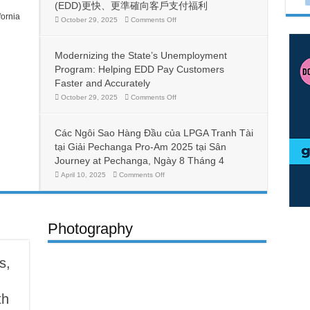
당
(EDD)更快、更準確向客戶支付福利
프
fornia
on
October 29, 2025
Comments Off
로
加
그
州
램
失
현
Modernizing the State’s Unemployment
業
대
計
Program: Helping EDD Pay Customers
화:
畫
EDD
Faster and Accurately
現
가
代
on
October 29, 2025
Comments Off
더
Modernizing
化：
빠
the
讓
르
State’s
加
고
Unemployment
Các Ngôi Sao Hàng Đầu của LPGA Tranh Tài
州
Program:
정
Helping
就
tại Giải Pechanga Pro-Am 2025 tại Sân
확
EDD
業
하
Pay
Journey at Pechanga, Ngày 8 Tháng 4
發
게
Customers
展
Faster
on
April 10, 2025
Comments Off
지
and
Các
部
급
Accurately
Ngôi
(EDD)
할
Sao
更
수
Hàng
快、
Đầu
있
更
của
도
Photography
LPGA
準
록
Tranh
確
Tài
지
向
tại
원
Giải
客
s,
Pechanga
戶
Pro-
支
Am
付
2025
th
tại
福
Sân
利