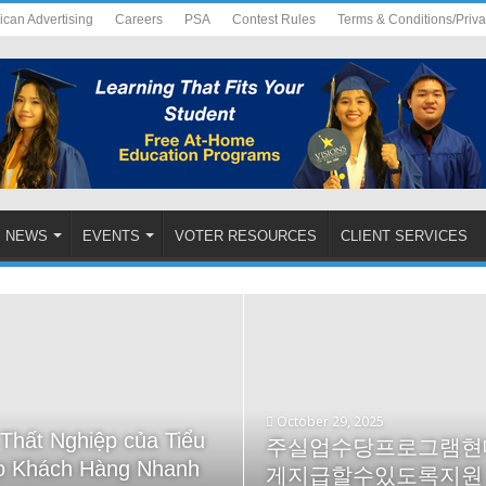
ican Advertising
Careers
PSA
Contest Rules
Terms & Conditions/Priv
NEWS
EVENTS
VOTER RESOURCES
CLIENT SERVICES
October 29, 2025
Thất Nghiệp của Tiểu
May 21, 2025
주실업수당프로그램현대
ho Khách Hàng Nhanh
“Trợ lý ảo” (Chatbot)
이제 8개 언어로 제공
게지급할수있도록지원