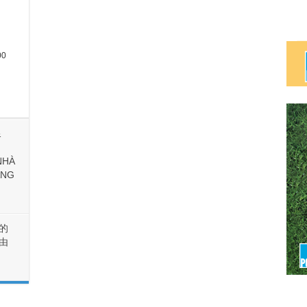
Journey
at
Pechanga,
Ngày
8
Tháng
4
00
,
&
NHÀ
ẶNG
的
由