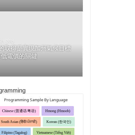
l 10, 2025
 Ngôi Sao Hàng Đầu của
 Tranh Tài tại Giải
21, 2025
hanga Pro-Am 2025 tại Sân
 的取得是實現加州氣候目標
rney at Pechanga, Ngày 8
降低電價的關鍵
ng 4
gramming
Programming Sample By Language
Chinese (普通话/粤语)
Hmong (Hmoob)
South Asian (हिंदी/ਪੰਜਾਬੀ)
Korean (한국인)
Filipino (Tagalog)
Vietnamese (Tiếng Việt)