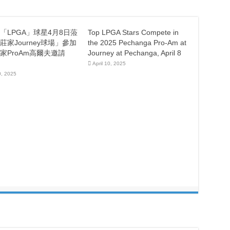
「LPGA」球星4月8日蒞
Top LPGA Stars Compete in
莊家Journey球場」參加
the 2025 Pechanga Pro-Am at
家ProAm高爾夫邀請
Journey at Pechanga, April 8
April 10, 2025
0, 2025