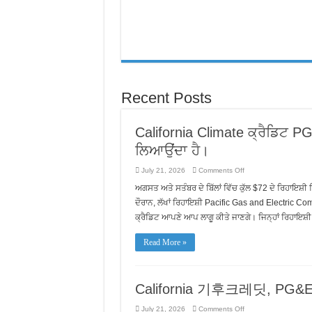
EDD
Chi
Trả
Cho
Khách
Hàng
Nhanh
Chóng
và
Chính
Xác
Recent Posts
Hơn
California Climate ਕ੍ਰੈਡਿਟ P
ਲਿਆਉਂਦਾ ਹੈ।
on
July 21, 2026
Comments Off
California
Climate
ਅਗਸਤ ਅਤੇ ਸਤੰਬਰ ਦੇ ਬਿੱਲਾਂ ਵਿੱਚ ਕੁੱਲ $72 ਦੇ ਰਿਹਾਇਸ਼
ਕ੍ਰੈਡਿਟ
PG&E
ਦੌਰਾਨ, ਲੱਖਾਂ ਰਿਹਾਇਸ਼ੀ Pacific Gas and Electric Co
ਗਾਹਕਾਂ
ਕ੍ਰੈਡਿਟ ਆਪਣੇ ਆਪ ਲਾਗੂ ਕੀਤੇ ਜਾਣਗੇ। ਜਿਨ੍ਹਾਂ ਰਿਹਾਇਸ਼ੀ
ਲਈ
ਗਰਮੀਆਂ
ਦੇ
Read More »
ਬਿੱਲ
ਵਿੱਚ
ਰਾਹਤ
ਲਿਆਉਂਦਾ
ਹੈ।
California 기후크레딧,
on
July 21, 2026
Comments Off