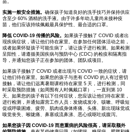
苗。
实施一般安全措施。
确保孩子知道良好的洗手技巧并保持供应
含至少 60% 酒精的洗手液。由于许多年幼儿童尚未接种疫
苗，他们应该持续佩戴最具保护性、最合适的口罩。
降低 COVID-19
传播的风险。
如果孩子接触了 COVID 或者出
现疾病症状，请让他们待在家里。在参加任何团体活动之前，
或者如果怀疑孩子可能生病了，请让孩子进行检测。如果检测
呈阳性，请遵循美国疾病与预防中心 (CDC) 的检疫和隔离指
导，并通知您孩子正在参加的团体、团队或项目。
如果孩子接触了 COVID 或者出现与 COVID 一致的症状，请
让他们待在家里。如果您的孩子与患有 COVID 的人有过密切
接触，请让他们远离暑期课程待在家里 5 天，进行检测，同
时采取预防措施（如周围有人时佩戴口罩），一直到第 10
天。如果您的孩子有以下任何症状，您应该让他们待在家里，
进行检测，并通知露营工作人员：发烧或发冷、咳嗽、呼吸短
促或呼吸困难、疲劳、肌肉或身体疼痛、头痛、新出现味觉或
嗅觉丧失、喉咙痛、鼻塞或流鼻涕、恶心或呕吐或腹泻。
如果您孩子因 COVID-19
而患重病的风险很高，请采取额外
的预防措施。
患有某些健康问题（如哮喘、糖尿病、肥胖和镰