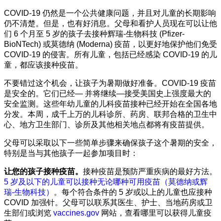
COVID-19 仍然是一个公共健康问题，并且对儿童的长期影响
仍不清楚。但是，也有好消息。父母和看护人员现在可以让他
们 6 个月至 5 岁的孩子去接种辉瑞-生物科技 (Pfizer-
BioNTech) 或莫德纳 (Moderna) 疫苗，以更好地保护他们免受
COVID-19 的侵害。所有儿童，包括已经感染 COVID-19 的儿
童，都应该接种疫苗。
不要错过这个机会，让孩子为暑期做好准备。COVID-19 疫苗
是安全的。它们已经— 并将继续—接受美国史上强度最大的
安全监测。这些年幼儿童的儿科疫苗接种已经开始在全国各地
分发。本周，成千上万的儿科诊所、药房、联邦合格的卫生中
心、地方卫生部门、诊所及其他相关地点都将有疫苗提供。
父母可以采取以下一些简单步骤来确保孩子这个暑期的安全，
特别是当与其他孩子一起参加项目时：
让您的孩子接种疫苗。
接种疫苗是预防严重疾病的最好方法。
5 岁及以下的儿童可以接种无论哪种可用疫苗（莫德纳或辉
瑞-生物科技）
。每个符合条件的 5 岁或以上的儿童也应接种
COVID 加强针。父母可以联系其医生、护士、当地药房或卫
生部们或浏览
vaccines.gov
网站，查看哪里可以获得儿童疫