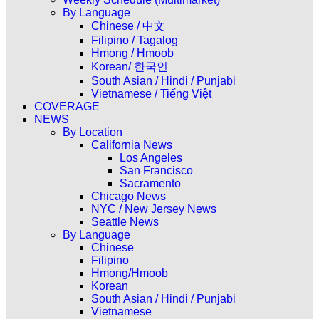
By Language
Chinese / 中文
Filipino / Tagalog
Hmong / Hmoob
Korean/ 한국인
South Asian / Hindi / Punjabi
Vietnamese / Tiếng Việt
COVERAGE
NEWS
By Location
California News
Los Angeles
San Francisco
Sacramento
Chicago News
NYC / New Jersey News
Seattle News
By Language
Chinese
Filipino
Hmong/Hmoob
Korean
South Asian / Hindi / Punjabi
Vietnamese