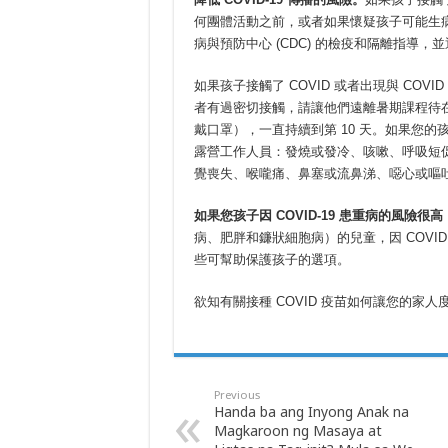
何團體活動之前，或者如果懷疑孩子可能生
病與預防中心 (CDC) 的檢疫和隔離指導
如果孩子接觸了 COVID 或者出現與 COV
者有過密切接觸，請讓他們遠離暑期課程待在
戴口罩），一直持續到第 10 天。如果您
露營工作人員：發燒或發冷、咳嗽、呼吸短
覺喪失、喉嚨痛、鼻塞或流鼻涕、噁心或嘔
如果您孩子因
COVID-19
患重病的風險很高
病、肥胖和鐮狀細胞病）的兒童，因 COV
些可幫助保護孩子的選項。
欲知有關接種 COVID 疫苗如何讓您的家
Previous
Handa ba ang Inyong Anak na
Magkaroon ng Masaya at