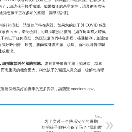
病了，請讓孩子接受檢測。如果檢測結果呈陽性，請遵循美國疾
，並通知您孩子正在參加的團體、團隊或計劃。
ID 相符的症狀，請讓他們待在家裡。如果您的孩子與 COVID 感染
家裡 5 天，接受檢測，同時採取預防措施（如在周圍有人時佩
的孩子有以下任何症狀，您應該讓他們待在家裡，接受檢測，並通知
促或呼吸困難、疲勞、肌肉或身體疼痛、頭痛、新出現味覺或嗅
吐或腹瀉。
，請採取額外的預防措施。
患有某些健康問題（如哮喘、糖尿
ID 而患重病的機會更大。與您孩子的醫護人員交談，瞭解您有哪
人度過這個最美好的夏季的更多資訊，請瀏覽
vaccines.gov
。
Next
为了度过一个快乐安全的暑期，
您的孩子做好准备了吗？ “我们做