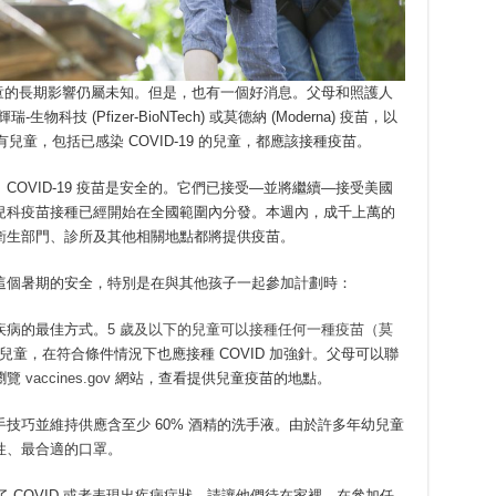
對兒童的長期影響仍屬未知。但是，也有一個好消息。父母和照護人
科技 (Pfizer-BioNTech) 或莫德納 (Moderna) 疫苗，以
所有兒童，包括已感染 COVID-19 的兒童，都應該接種疫苗。
OVID-19 疫苗是安全的。它們已接受—並將繼續—接受美國
兒科疫苗接種已經開始在全國範圍內分發。本週內，成千上萬的
衛生部門、診所及其他相關地點都將提供疫苗。
這個暑期的安全，特別是在與其他孩子一起參加計劃時：
疾病的最佳方式。
5 歲及以下的兒童可以接種任何一種疫苗（莫
的兒童，在符合條件情況下也應接種 COVID 加強針。父母可以聯
瀏覽
vaccines.gov
網站，查看提供兒童疫苗的地點。
技巧並維持供應含至少 60% 酒精的洗手液。由於許多年幼兒童
性、最合適的口罩。
 COVID 或者表現出疾病症狀，請讓他們待在家裡。在參加任