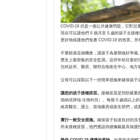
COVID-19 仍是一個公共健康問題，它
現在可以讓他們 6 個月至 5 歲的孩子去接種輝瑞-生物
更好地保護他們免遭 COVID-19 的危害。
不要錯過這個機會，讓孩子為暑期做好準備。C
歷史上最密集的安全監測。這些年幼兒童的
兒科診所、藥房、聯邦合格衛生中心、地方
父母可以採取以下一些簡單措施來確保孩子
讓您的孩子接種疫苗。
接種疫苗是預防嚴重
德納或輝瑞-生物科技）
。每個 5 歲或以上
絡其醫生、護士、當地藥房或衛生部們，或
實行一般安全措施。
確保孩子知道良好的洗手
尚未接種疫苗，他們應該持續佩戴最具保護
降低
COVID-19
傳播的風險。
如果孩子接觸了