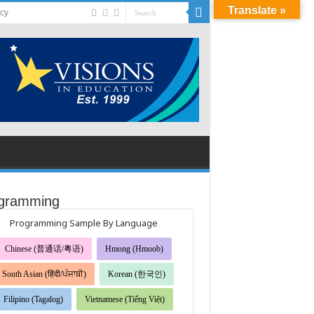
Translate »
acy
gramming
Programming Sample By Language
Chinese (普通话/粤语)
Hmong (Hmoob)
South Asian (हिंदी/ਪੰਜਾਬੀ)
Korean (한국인)
Filipino (Tagalog)
Vietnamese (Tiếng Việt)