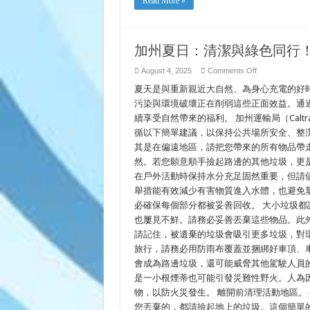
Read More »
Cho
Xanh
Tươi!
加州夏日：清潔與綠色同行
on
August 4, 2025
Comments Off
加
夏天是與重新親近大自然、為身心充電的好
州
夏
污染與環境破壞正在削弱這些正面效益。通
日：
續享受自然帶來的福利。 加州運輸局（Caltran
清
循以下簡單建議，以保持公共場所安全、整
潔
與
其是在偏遠地區，請把您帶來的所有物品帶
綠
然。若您願意順手撿起路邊的其他垃圾，更
色
同
在戶外活動時保持水分充足固然重要，但請
行！
舉措能有效減少有害物質進入水體，也避免
必確保每個部分都被妥善回收。 大小垃圾
也屢見不鮮。請務必妥善丟棄這些物品。此
請記住，被遺棄的垃圾會吸引更多垃圾，對環
旅行，請務必用防雨布覆蓋並捆綁好車頂、
會成為路邊垃圾，還可能威脅其他駕駛人員的
是一小根煙蒂也可能引發災難性野火。人為因
物，以防火災發生。 離開前清理活動地區。
您丟棄的，都請撿起地上的垃圾。這個簡單