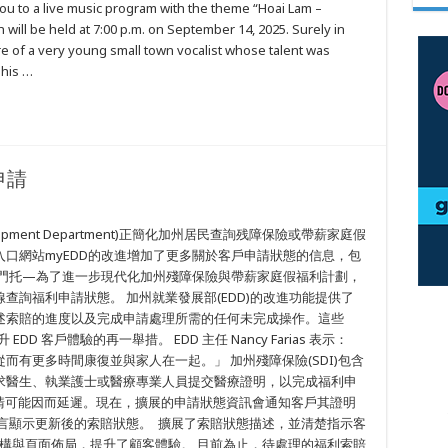
you to a live music program with the theme “Hoai Lam –
will be held at 7:00 p.m. on September 14, 2025. Surely in
e of a very young small town vocalist whose talent was
 his …
申請
lopment Department)正簡化加州居民查詢残障保險或帶薪家庭假
口網站myEDD的改進增加了更多關於客戶申請狀態的信息，包
拉門托—為了進一步現代化加州殘障保險與帶薪家庭假福利計劃，
查詢福利申請狀態。 加州就業發展部(EDD)的改進功能提供了
述索賠的進度以及完成申請處理所需的任何未完成操作。這些
D 客戶體驗的再一舉措。 EDD 主任 Nancy Farias 表示：
有更多時間康復並與家人在一起。」 加州殘障保險(SDI)包含
求醫生、執業護士或醫療專業人員提交醫療證明，以完成福利申
請可能因而延遲。現在，擴展的申請狀態資訊會通知客戶其證明
言顯示更新後的索賠狀態。 擴展了索賠狀態描述，並清楚指示客
構與頁面佈局，提升了顧客體驗。 目前為止，待處理的福利索賠