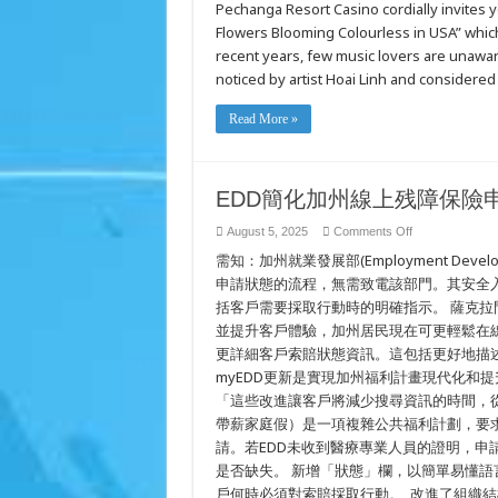
Pechanga Resort Casino cordially invites 
Musical
Live
Flowers Blooming Colourless in USA” which 
Show
“Hoai
recent years, few music lovers are unawar
Lam
–
noticed by artist Hoai Linh and considered
Flowers
Blooming
Colourless
Read More »
in
USA”
EDD簡化加州線上残障保險
on
August 5, 2025
Comments Off
EDD
需知：加州就業發展部(Employment Deve
簡
化
申請狀態的流程，無需致電該部門。其安全入
加
括客戶需要採取行動時的明確指示。 薩克
州
線
並提升客戶體驗，加州居民現在可更輕鬆在線
上
更詳細客戶索賠狀態資訊。這包括更好地描
残
myEDD更新是實現加州福利計畫現代化和提升 ED
障
保
「這些改進讓客戶將減少搜尋資訊的時間，從而
險
帶薪家庭假）是一項複雜公共福利計劃，要
申
請
請。若EDD未收到醫療專業人員的證明，申
是否缺失。 新增「狀態」欄，以簡單易懂語
戶何時必須對索賠採取行動。 改進了組織結