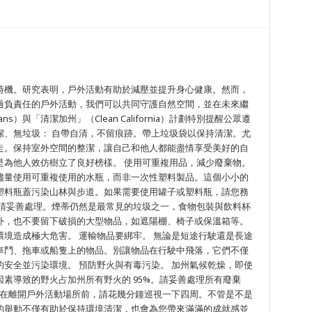
！
時機。研究表明，戶外活動有助於減壓並提升身心健康。然而，
過負責任的戶外活動，我們可以共同守護自然空間，並在未來繼
s）與「清潔加州」（Clean California）計劃特別提醒公眾遵
潔、無垃圾： 自帶自清，不留痕跡。帶上垃圾袋以保持清潔。尤
走。保持室外空間的整潔，讓自己和他人都能盡情享受美好的自
是為他人效仿樹立了良好榜樣。 使用可重複用品，減少廢棄物。
儘量使用可重複使用的水瓶，而非一次性塑料製品。這個小小的
塑料瓶蓋污染山林與步道。如果需要使用罐子或塑料瓶，請您務
都請妥善處理。煙蒂仍然是最常見的垃圾之一，食物包裝與飲料杯
外，也不要留下破損的大型物品，如遮陽棚、椅子或保溫箱等。
境造成極大危害。 運輸物品要綁牢。 無論是短途行駛還是長途
車鬥、拖車或船隻上的物品。別讓物品在行駛中飛落，它們不僅
安全並污染環境。 預防野火與有毒污染。 加州氣候乾燥，即使
素導致的野火占加州所有野火的 95%。請妥善處理所有廢棄
 在離開戶外活動場所前，請花幾分鐘巡視一下四周。不管是不是
的舉動不僅有助於保持環境清潔，也會為您帶來滿滿的成就感並