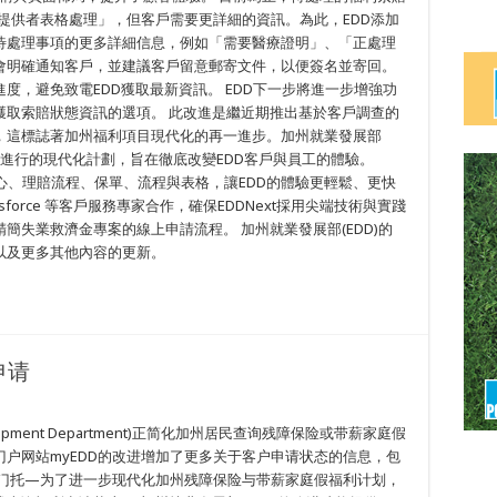
務提供者表格處理」，但客戶需要更詳細的資訊。為此，EDD添加
待處理事項的更多詳細信息，例如「需要醫療證明」、「正處理
會明確通知客戶，並建議客戶留意郵寄文件，以便簽名並寄回。
度，避免致電EDD獲取最新資訊。 EDD下一步將進一步增強功
獲取索賠狀態資訊的選項。 此改進是繼近期推出基於客戶調查的
，這標誌著加州福利項目現代化的再一進步。加州就業發展部
續進行的現代化計劃，旨在徹底改變EDD客戶與員工的體驗。
中心、理賠流程、保單、流程與表格，讓EDD的體驗更輕鬆、更快
Salesforce 等客戶服務專家合作，確保EDDNext採用尖端技術與實踐
簡失業救濟金專案的線上申請流程。 加州就業發展部(EDD)的
以及更多其他內容的更新。
申请
lopment Department)正简化加州居民查询残障保险或带薪家庭假
户网站myEDD的改进增加了更多关于客户申请状态的信息，包
拉门托—为了进一步现代化加州残障保险与带薪家庭假福利计划，