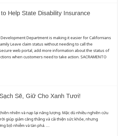
o Help State Disability Insurance
evelopment Department is making it easier for Californians
Family Leave claim status without needing to call the
ecure web portal, add more information about the status of
tructions when customers need to take action. SACRAMENTO
 Sạch Sẽ, Giữ Cho Xanh Tươi!
ới thiên nhiên và nạp lại năng lượng. Mặc dù nhiều nghiên cứu
rời giúp giảm căng thẳng và cải thiện sức khỏe, nhưng
ường bị ô nhiễm và tàn phá. …