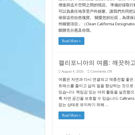
增進與這片空間之間的情誼。 準備好採取行動了嗎
可以負責任地享受戶外娛樂。讓我們共同把
保留這些自然瑰寶。 關愛您的社區，為環保盡一份力。
州稱號項目」（Clean California Des
饋贈充分惠及你我。
Read More »
캘리포니아의 여름: 깨끗하
on
August 4, 2025
Comments Off
캘
여름은 자연과 다시 연결되고 재충전할 좋은 
리
포
트레스를 줄이고 삶의 질을 향상하는 것으로 
니
있습니다. 책임감 있는 야외 활동을 실천함으
아
록 자연 공간을 보호할 수 있습니다. Caltrans
의
여
없는 상태로 유지하기 위해 …
름:
깨
Read More »
끗
하
고
친
환