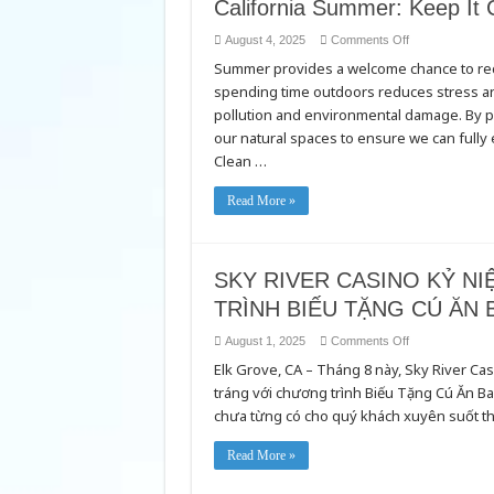
California Summer: Keep It 
경
적
on
August 4, 2025
Comments Off
으
California
로
Summer provides a welcome chance to reco
Summer:
유
Keep
spending time outdoors reduces stress an
It
지
Clean,
pollution and environmental damage. By pra
하
Keep
세
It
our natural spaces to ensure we can fully 
요!
Green!
Clean …
Read More »
SKY RIVER CASINO KỶ N
TRÌNH BIẾU TẶNG CÚ ĂN 
on
August 1, 2025
Comments Off
SKY
Elk Grove, CA – Tháng 8 này, Sky River C
RIVER
CASINO
tráng với chương trình Biếu Tặng Cú Ăn Ba
KỶ
NIỆM
chưa từng có cho quý khách xuyên suốt thá
3
NĂM
HOẠT
Read More »
ĐỘNG
VỚI
CHƯƠNG