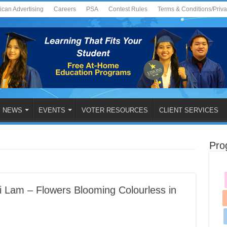
ican Advertising
Careers
PSA
Contest Rules
Terms & Conditions/Priv
NEWS
EVENTS
VOTER RESOURCES
CLIENT SERVICES
Pro
 Lam – Flowers Blooming Colourless in