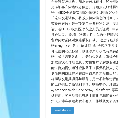
在
并提升客户体验，加州居民现在可更轻松在线
线
更详细客户索赔状态信息。这包括更好地描
残
些myEDD更新是实现加州福利计划现代化和提升 E
障
保
「这些改进让客户将减少搜索信息的时间，从而
险
带薪家庭假）是一项复杂公共福利计划，要
申
请
请。若EDD未收到医疗专业人员的证明，申
是否缺失。 新增「状态」栏，以通俗易懂语
客户何时必须对索赔采取行动。 改进了组织
赔在myEDD中列为“待处理”或“待医疗服
可点击的状态标签，以便客户可获取有关待
赔」或「需要签名」。若缺失签名，系统会
加索赔状态详细信息，方便客户了解索赔进度
能，例如提供通过虚拟助手（聊天机器人）
更简便的残障福利在线申请系统之后推出的，
将继续改进其项目与服务，是一项持续进行的现
的工作包括更新福利申请、联系中心、理赔流
与Amazon Web Services与Sales
供帮助。客户反馈也有助于简化与精简失业救
州人」博客会定期发布有关工作以及更多其
Read More »