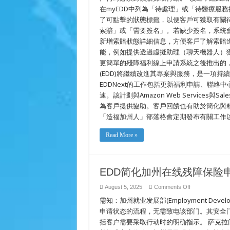
在myEDD中列為「待處理」或「待醫療服
了可點擊的狀態標籤，以便客戶可獲取有關
索賠」或「需要簽名」。若缺少簽名，系統
新增索賠狀態詳細信息，方便客戶了解索賠進
能，例如提供透過虛擬助理（聊天機器人）
更簡單的殘障福利線上申請系統之後推出的
(EDD)將繼續改進其專案與服務，是一項持
EDDNext的工作包括更新福利申請、聯絡
速。該計劃與Amazon Web Services與
為客戶提供協助。客戶回饋也有助於簡化與精
「造福加州人」部落格會定期發布有關工作
Read More »
EDD简化加州在线残障保险
on
August 5, 2025
Comments Off
EDD
需知：加州就业发展部(Employment Deve
简
化
申请状态的流程，无需致电该部门。其安全门
加
括客户需要采取行动时的明确指示。 萨克
州