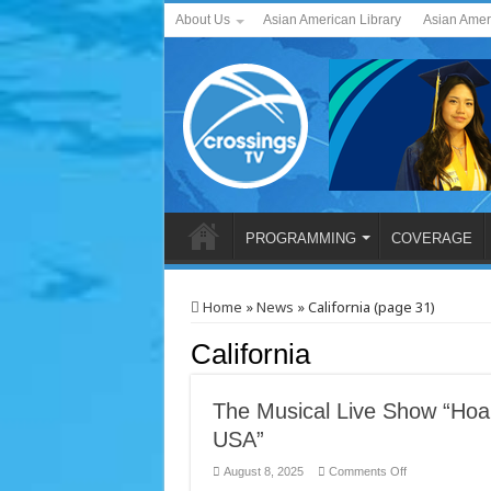
About Us
Asian American Library
Asian Amer
PROGRAMMING
COVERAGE
Home
»
News
»
California (page 31)
California
The Musical Live Show “Hoai
USA”
on
August 8, 2025
Comments Off
The