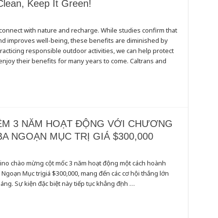
Clean, Keep It Green!
nnect with nature and recharge. While studies confirm that
d improves well-being, these benefits are diminished by
cticing responsible outdoor activities, we can help protect
enjoy their benefits for many years to come. Caltrans and
IỆM 3 NĂM HOẠT ĐỘNG VỚI CHƯƠNG
BA NGOẠN MỤC TRỊ GIÁ $300,000
asino chào mừng cột mốc 3 năm hoạt động một cách hoành
 Ngoạn Mục trị giá $300,000, mang đến các cơ hội thắng lớn
ng. Sự kiện đặc biệt này tiếp tục khẳng định …