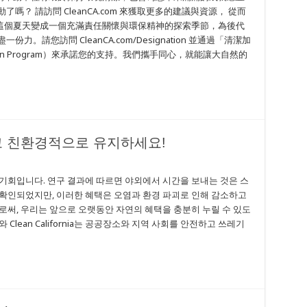
？ 請訪問 CleanCA.com 來獲取更多的建議與資源， 從而
這個夏天變成一個充滿責任關懷與環保精神的探索季節，為後代
請您訪問 CleanCA.com/Designation 並通過「清潔加
ignation Program）來承諾您的支持。我們攜手同心，就能讓大自然的
고 친환경적으로 유지하세요!
기회입니다. 연구 결과에 따르면 야외에서 시간을 보내는 것은 스
확인되었지만, 이러한 혜택은 오염과 환경 파괴로 인해 감소하고
로써, 우리는 앞으로 오랫동안 자연의 혜택을 충분히 누릴 수 있도
와 Clean California는 공공장소와 지역 사회를 안전하고 쓰레기