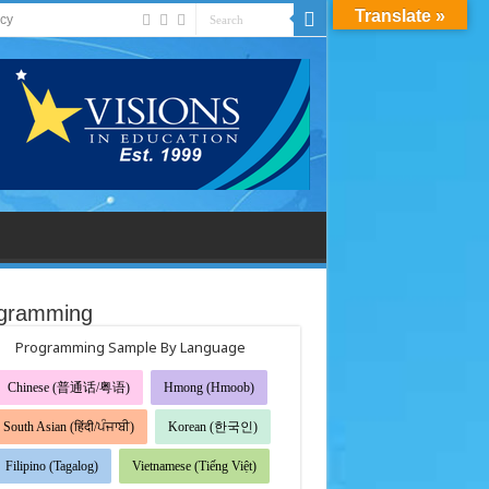
Translate »
acy
gramming
Programming Sample By Language
Chinese (普通话/粤语)
Hmong (Hmoob)
South Asian (हिंदी/ਪੰਜਾਬੀ)
Korean (한국인)
Filipino (Tagalog)
Vietnamese (Tiếng Việt)