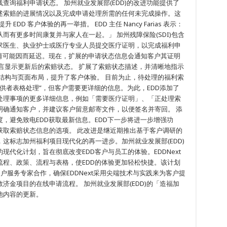
查询福利申请状态。 加州就业发展部(EDD)的改进功能提供了
述索赔的进展情况以及完成申请处理所需的任何未完成操作。这
DD 客户体验的再一举措。 EDD 主任 Nancy Farias 表示：
有更多时间康复并与家人在一起。」 加州残障保险(SDI)包含
求医生、执业护士或医疗专业人员提交医疗证明，以完成福利申
请可能因而延迟。现在，扩展的申请状态信息会通知客户其证明
言显示更新后的索赔状态。 扩展了索赔状态描述，并清晰地指示
结构与页面布局，提升了客户体验。 目前为止，待处理的福利索
务提供者表格处理”，但客户需要更详细的信息。为此，EDD添加了
处理事项的更多详细信息，例如「需要医疗证明」、「正处理索
明确通知客户，并建议客户留意邮寄文件，以便签名并寄回。 添
，避免致电EDD获取最新信息。EDD下一步将进一步增强功
获取索赔状态信息的选项。 此改进是继近期推出基于客户调研的
这标志加州福利项目现代化的再一进步。加州就业发展部(EDD)
代化计划，旨在彻底改变EDD客户与员工的体验。EDDNext
程、政策、流程与表格，使EDD的体验更加轻松快捷。该计划
force 等客户服务专家合作，确保EDDNext采用尖端技术与实践来为客户提
济金项目的在线申请流程。 加州就业发展部(EDD)的「造福加
他内容的更新。