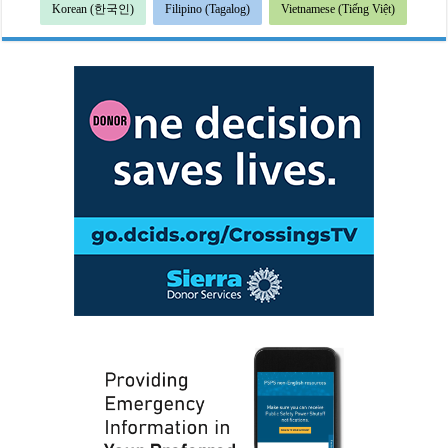
Korean (한국인)
Filipino (Tagalog)
Vietnamese (Tiếng Việt)