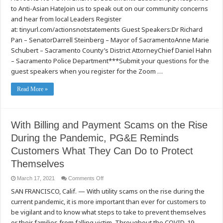
–
to Anti-Asian HateJoin us to speak out on our community concerns
“Actions
Not
and hear from local Leaders Register
Statements”Sacramento
Leadership’s
at: tinyurl.com/actionsnotstatements Guest Speakers:Dr Richard
Response
Pan – SenatorDarrell Steinberg – Mayor of SacramentoAnne Marie
to
Anti-
Schubert – Sacramento County’s District AttorneyChief Daniel Hahn
Asian
Hate
– Sacramento Police Department***Submit your questions for the
guest speakers when you register for the Zoom …
Read More »
With Billing and Payment Scams on the Rise
During the Pandemic, PG&E Reminds
Customers What They Can Do to Protect
Themselves
on
March 17, 2021
Comments Off
With
SAN FRANCISCO, Calif. — With utility scams on the rise during the
Billing
and
current pandemic, it is more important than ever for customers to
Payment
Scams
be vigilant and to know what steps to take to prevent themselves
on
the
or their families from falling victim. Throughout the COVID-19