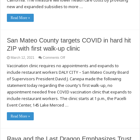
Will
new and expanded subsidies to more …
Benefit
Millions
Read More »
San Mateo County targets COVID in hard hit
ZIP with first walk-up clinic
on
March 12, 2021
Comments Off
San
Vaccination clinic requires no appointments and expands to
Mateo
County
include restaurant workers DALY CITY – San Mateo County Board
targets
COVID
of Supervisors President David J. Canepa made the following
in
hard
statement today regarding the county’s first walk-up, no
hit
appointment needed free COVID vaccination clinic that expands to
ZIP
with
include restaurant workers. The clinic starts at 1 p.m., the Pacelli
first
walk-
Event Center, 145 Lake Merced …
up
clinic
Read More »
Raya and the Last Dragon Emphasizes Trust