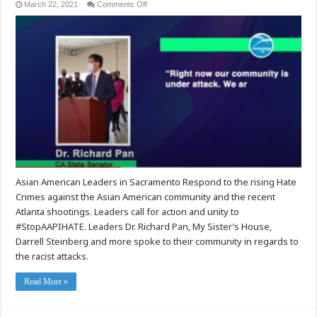
on
March 22, 2021
Comments Off
Crossings
TV
Special
Report
:
Stop
AAPI
Hate
–
Sacramento
Leaders
Respond
to
Anti-
Asian
Hate
Crimes
Asian American Leaders in Sacramento Respond to the rising Hate
Crimes against the Asian American community and the recent
Atlanta shootings. Leaders call for action and unity to
#StopAAPIHATE. Leaders Dr. Richard Pan, My Sister’s House,
Darrell Steinberg and more spoke to their community in regards to
the racist attacks.
Read More »