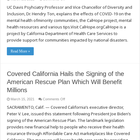
Mental
UC Davis Psyhciatry Professor and Vice Chancellor of Diversity and
Health
Resources
Inclusion, Dr. Hendry Ton, explains the effects of COVID-19 on the
during
the
mental health ofminority communities, the CalHope project, mental
COVID-
19
health resources and various tips.Visit CalHope.orgCalHope is a
Pandemic
project by California Department of Health Care Services to
by
CalHOPE
provide support for communities impacted by national disasters.
Read More »
Covered California Hails the Signing of the
American Rescue Plan Which Will Benefit
Millions
on
March 15, 2021
Comments Off
Covered
SACRAMENTO, Calif. — Covered California’s executive director,
California
Hails
Peter V. Lee, issued this statement following President Joe Biden’s
the
Signing
signing of the American Rescue Plan. The landmark legislation
of
the
provides new financial help to people who receive their health
American
insurance through Affordable Care Act marketplaces like Covered
Rescue
Plan
California. The measure will lower health care costs by providing
Which