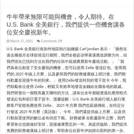
牛年帶來無限可能與機會，令人期待。在
U.S. Bank 全美銀行，我們提供一些機會讓各
位安全慶祝新年。
on
March 17, 2021
Comments Off
牛
U.S. Bank 全美銀行南加州地區執行副總裁 Carl Jordan 表示：「雖然在
年
帶
過去幾個月全球疫情流行期間，我們全都必須學著適應並調整方向，但
來
我們現在已找到方法在我們的社區中延續農曆新年慶祝活動。」 「我
無
們為各位創造了安全慶祝的機會，您可以使用 Zelle 發送紅包、使用我
限
可
們的 2021 年線上月曆，以及參與我們的財務健康線上研討會。我們期
能
待歡慶並迎接牛年的到來。」 使用Zelle發送特別的電子賀卡 今年，我
與
機
們鼓勵各位使用 Zelle，輕鬆又有效率地發送金錢給全國各地的親戚。
會，
我們研發出一個既有趣又獨特的方法，讓各位全年都能透過此應用程式
令
發送紅包和節日電子賀卡。溫馨提醒：U.S. Bank 全美銀行個人銀行業
人
期
務客戶皆能免費使用 Zelle。 2021 年月曆 我們也延續傳統，在特定分
待。
行發送 2021 年月曆（英語版）。今年，我們還提供線上月曆，以及供
在
U.S.
行動裝置使用的數位桌布供您下載。 財務健康 在歡慶新年之際，我們
Bank
希望各位也能做好安排，迎接健康豐足的一年。為提供協助，我們提供
全
美
免費的財務健康線上研討會，幫助各位在新年伊始踏出順利的第一步。
銀