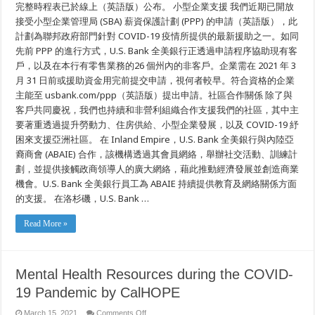
完整時程表已於線上（英語版）公布。 小型企業支援 我們近期已開放
行，
我
接受小型企業管理局 (SBA) 薪資保護計劃 (PPP) 的申請（英語版），此
們
計劃為聯邦政府部門針對 COVID-19 疫情所提供的最新援助之一。如同
提
先前 PPP 的進行方式，U.S. Bank 全美銀行正透過申請程序協助現有客
供
一
戶，以及在本行有零售業務的26 個州內的非客戶。企業需在 2021 年 3
些
月 31 日前或援助資金用完前提交申請，視何者較早。符合資格的企業
機
會
主能至 usbank.com/ppp（英語版）提出申請。社區合作關係 除了與
讓
客戶共同慶祝，我們也持續和非營利組織合作支援我們的社區，其中主
各
要著重透過提升勞動力、住房供給、小型企業發展，以及 COVID-19 紓
位
安
困來支援亞洲社區。 在 Inland Empire，U.S. Bank 全美銀行與內陸亞
全
裔商會 (ABAIE) 合作，該機構透過其會員網絡，舉辦社交活動、訓練計
慶
祝
劃，並提供接觸政商領導人的廣大網絡，藉此推動經濟發展並創造商業
新
機會。U.S. Bank 全美銀行員工為 ABAIE 持續提供教育及網絡關係方面
年。
的支援。 在洛杉磯，U.S. Bank …
Read More »
Mental Health Resources during the COVID-
19 Pandemic by CalHOPE
on
March 15, 2021
Comments Off