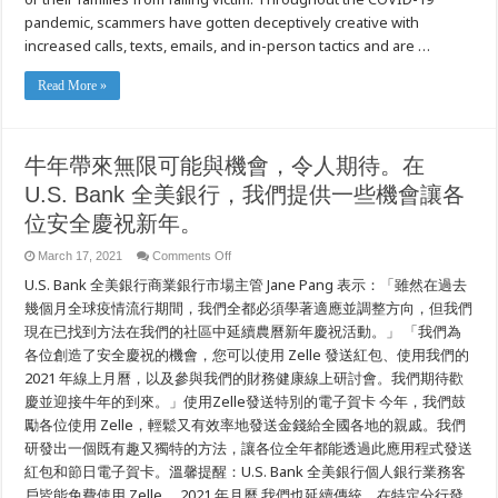
Rise
pandemic, scammers have gotten deceptively creative with
During
the
increased calls, texts, emails, and in-person tactics and are …
Pandemic,
PG&E
Reminds
Read More »
Customers
What
They
Can
Do
to
牛年帶來無限可能與機會，令人期待。在
Protect
Themselves
U.S. Bank 全美銀行，我們提供一些機會讓各
位安全慶祝新年。
on
March 17, 2021
Comments Off
牛
U.S. Bank 全美銀行商業銀行市場主管 Jane Pang 表示：「雖然在過去
年
帶
幾個月全球疫情流行期間，我們全都必須學著適應並調整方向，但我們
來
現在已找到方法在我們的社區中延續農曆新年慶祝活動。」 「我們為
無
各位創造了安全慶祝的機會，您可以使用 Zelle 發送紅包、使用我們的
限
可
2021 年線上月曆，以及參與我們的財務健康線上研討會。我們期待歡
能
慶並迎接牛年的到來。」使用Zelle發送特別的電子賀卡 今年，我們鼓
與
機
勵各位使用 Zelle，輕鬆又有效率地發送金錢給全國各地的親戚。我們
會，
研發出一個既有趣又獨特的方法，讓各位全年都能透過此應用程式發送
令
紅包和節日電子賀卡。溫馨提醒：U.S. Bank 全美銀行個人銀行業務客
人
期
戶皆能免費使用 Zelle。 2021 年月曆 我們也延續傳統，在特定分行發