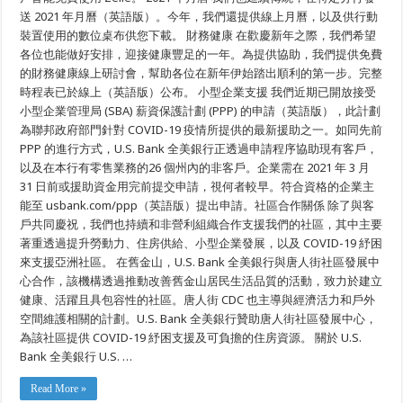
待。
送 2021 年月曆（英語版）。今年，我們還提供線上月曆，以及供行動
在
U.S.
裝置使用的數位桌布供您下載。 財務健康 在歡慶新年之際，我們希望
Bank
各位也能做好安排，迎接健康豐足的一年。為提供協助，我們提供免費
全
美
的財務健康線上研討會，幫助各位在新年伊始踏出順利的第一步。完整
銀
時程表已於線上（英語版）公布。 小型企業支援 我們近期已開放接受
行，
我
小型企業管理局 (SBA) 薪資保護計劃 (PPP) 的申請（英語版），此計劃
們
為聯邦政府部門針對 COVID-19 疫情所提供的最新援助之一。如同先前
提
PPP 的進行方式，U.S. Bank 全美銀行正透過申請程序協助現有客戶，
供
一
以及在本行有零售業務的26 個州內的非客戶。企業需在 2021 年 3 月
些
31 日前或援助資金用完前提交申請，視何者較早。符合資格的企業主
機
會
能至 usbank.com/ppp（英語版）提出申請。社區合作關係 除了與客
讓
戶共同慶祝，我們也持續和非營利組織合作支援我們的社區，其中主要
各
著重透過提升勞動力、住房供給、小型企業發展，以及 COVID-19 紓困
位
安
來支援亞洲社區。 在舊金山，U.S. Bank 全美銀行與唐人街社區發展中
全
心合作，該機構透過推動改善舊金山居民生活品質的活動，致力於建立
慶
祝
健康、活躍且具包容性的社區。唐人街 CDC 也主導與經濟活力和戶外
新
空間維護相關的計劃。U.S. Bank 全美銀行贊助唐人街社區發展中心，
年。
為該社區提供 COVID-19 紓困支援及可負擔的住房資源。 關於 U.S.
Bank 全美銀行 U.S. …
Read More »