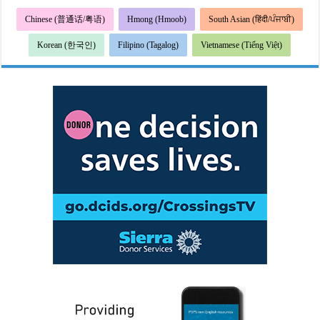
Chinese (普通话/粤语)
Hmong (Hmoob)
South Asian (हिंदी/ਪੰਜਾਬੀ)
Korean (한국인)
Filipino (Tagalog)
Vietnamese (Tiếng Việt)