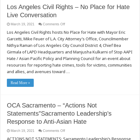
Los Angeles Civil Rights – No Place for Hate
Live Conversation
on
March 19, 2021
Comments Off
Los
Los Angeles Civil Rights hosts No Place for Hate with Mayor Eric
Angeles
Civil
Garcetti, Mike Feuer of L.A. City Attorney’s Office, Councilmember
Rights
–
Nithya Raman of Los Angeles City Council District 4, Chief Bea
No
Place
Girmala of LAPD Headquarters and Manjusha Kulkarni of Stop AAPI
for
Hate / Asian Pacific Policy and Planning Council for an event about
Hate
Live
resources for reporting hate crimes, tools for victims, communities
Conversation
and allies, and avenues toward …
Read More »
OCA Sacramento – “Actions Not
Statements”Sacramento Leadership’s
Response to Anti-Asian Hate
on
March 19, 2021
Comments Off
OCA
ACTIONS NOT STATEMENTS: Sacramento Leadership’s Response
Sacramento