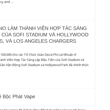
acy and …
NO LÀM THÀNH VIÊN HỢP TÁC SÁNG
’ CỦA SOFI STADIUM VÀ HOLLYWOOD
S, VÀ LOS ANGELES CHARGERS
A
0,000 cho các Tổ Chức Giáo Dục và Phi Lợi Nhuận ở
nh Viên Hợp Tác Sáng Lập Đầu Tiên của SoFi Stadium và
a Sân Vận Động SoFi Stadium và Hollywood Park đã chính thức
G
ề Bộc Phát Vape
OD