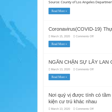
Source: County of Los Angeles Department
Câu
Hỏi
Thường
Gặp
Read More »
(FAQ)
Cần
làm
gì
nếu
Coronavirus(COVID-19) Thự
tôi
bị
Phơi
on
March 15, 2020
Comments Off
Nhiễm
Coronavirus(C
–
19)
Bệnh
Read More »
Thực
Vi-
tế
rút
Corona
(COVID-
19)
NGĂN CHẶN SỰ LÂY LAN 
on
March 13, 2020
Comments Off
NGĂN
CHẶN
Read More »
SỰ
LÂY
LAN
CỦA
VI
KHUẨN
Nơi quý vị được tính có tầm
kiện cư trú khác nhau
on
March 13, 2020
Comments Off
Nơi