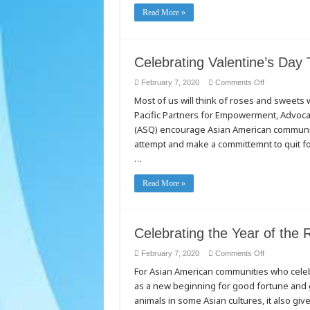
quý
Read More »
vị
được
tính
có
tầm
quan
Celebrating Valentine’s Day
trọng.
Hướng
dẫn
on
February 7, 2020
Comments Off
cho
Celebrating
Most of us will think of roses and sweets 
các
Valentine’s
điều
Day
Pacific Partners for Empowerment, Advoca
kiện
Tobacco-
cư
Free
(ASQ) encourage Asian American community
trú
khác
attempt and make a committemnt to quit fo
nhau
…
Read More »
Celebrating the Year of the
on
February 7, 2020
Comments Off
Celebrating
For Asian American communities who celebr
the
Year
as a new beginning for good fortune and go
of
the
animals in some Asian cultures, it also g
Rat