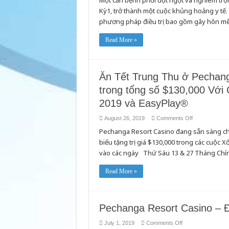
Một căn bệnh phổi đột ngột và nghiêm tr
Bạn
VÀ
Kỳ1, trở thành một cuộc khủng hoảng y tế.
Cần
LOS
Biết
ANGELES
phương pháp điều trị bao gồm gây hôn mê2 
Về
CHARGER
Bộc
Phát
Read More »
Vape
Ăn Tết Trung Thu ở Pechan
trong tổng số $130,000 Với
2019 và EasyPlay®
on
August 26, 2019
Comments Off
Ăn
Pechanga Resort Casino đang sẵn sàng chà
Tết
Trung
biếu tặng trị giá $130,000 trong các cuộc
Thu
ở
vào các ngày Thứ Sáu 13 & 27 Tháng Chín.
Pechanga
Resort
Casino
Read More »
Trúng
phần
của
mình
trong
tổng
Pechanga Resort Casino – 
số
$130,000
Với
on
July 1, 2019
Comments Off
Các
Pechanga