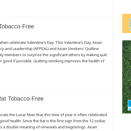
 Tobacco-Free
when celebrate Valentine’s Day. This Valentine’s Day, Asian
cy and Leadership (APPEAL) and Asian Smokers’ Quitline
 members to surprise the significant others by making quit
r good if possible. Quitting smoking improves the health of
 Rat Tobacco-Free
ate the Lunar New Year, this time of year is often celebrated
od health. Since the Rat is the first sign from the 12 zodiac
ives a double meaning of renewals and begininngs. Asian