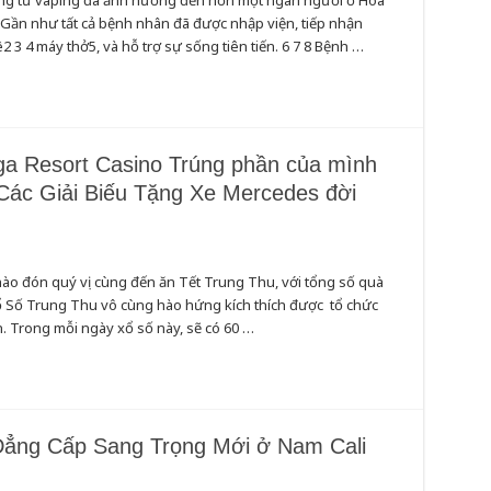
ọng từ vaping đã ảnh hưởng đến hơn một ngàn người ở Hoa
 Gần như tất cả bệnh nhân đã được nhập viện, tiếp nhận
3 4 máy thở5, và hỗ trợ sự sống tiên tiến. 6 7 8 Bệnh …
S
ga Resort Casino Trúng phần của mình
 Các Giải Biếu Tặng Xe Mercedes đời
o đón quý vị cùng đến ăn Tết Trung Thu, với tổng số quà
 Xổ Số Trung Thu vô cùng hào hứng kích thích được tổ chức
 Trong mỗi ngày xổ số này, sẽ có 60 …
Đẳng Cấp Sang Trọng Mới ở Nam Cali