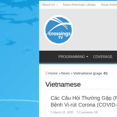
About Us
Asian American Library
Asian Amer
PROGRAMMING
COVERAGE
Home
»
News
»
Vietnamese (page 40)
Vietnamese
Các Câu Hỏi Thường Gặp (FA
Bệnh Vi-rút Corona (COVID-
on
March 15, 2020
Comments Off
Các