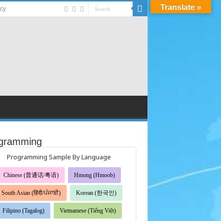
Translate »
acy
gramming
Programming Sample By Language
Chinese (普通话/粤语)
Hmong (Hmoob)
South Asian (हिंदी/ਪੰਜਾਬੀ)
Korean (한국인)
Filipino (Tagalog)
Vietnamese (Tiếng Việt)