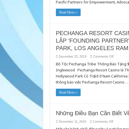
Tobacco-
Pacific Partners for Empowerment, Advoc
Free
Read More »
PECHANGA RESORT CASI
LẬP ‘FOUNDING PARTNER
PARK, LOS ANGELES RAM
on
December 23, 2019
Comments Off
PECHANG
Bộ Tộc Pechanga Tribe Thông Báo Tặng $10
RESORT
CASINO
Inglewood Pechanga Resort Casino là Thà
LÀM
THÀNH
Hollywood Park Có Trụ Sở ở Nam Californi
VIÊN
HỢP
thông báo việc Pechanga Resort Casino …
TÁC
SÁNG
LẬP
Read More »
‘FOUNDIN
PARTNER’
CỦA
SOFI
STADIUM
VÀ
Những Điều Bạn Cần Biết V
HOLLYWO
PARK,
on
December 11, 2019
Comments Off
LOS
Những
ANGELES
Điều
RAMS,