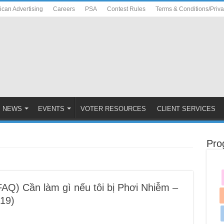
ican Advertising
Careers
PSA
Contest Rules
Terms & Conditions/Priv
NEWS
EVENTS
VOTER RESOURCES
CLIENT SERVICES
Pro
Q) Cần làm gì nếu tôi bị Phơi Nhiễm –
19)