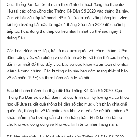
Cục Thống Kê Dân Số đã tạm thời đình chỉ hoạt động thu thập dữ
liệu tại các cộng đồng cho Thống Kê Dân Số 2020 vào tháng Ba này.
Cục đã bắt đầu lập kế hoạch để mở cửa lại các văn phòng làm việc
tại hiện trường bắt đầu từ ngày 1 tháng Sáu năm 2020 để chuẩn bị
tiếp tục hoạt động thu thập dữ liệu nhanh nhất có thể sau ngày 1
tháng Sáu.
Các hoạt động trực tiếp, kể cả mọi tương tác với công chúng, kiểm
đếm, công việc văn phòng và quá trình xử lý, sẽ tuân thủ các hướng
dẫn mới nhất để thúc đẩy việc bảo vệ sức khỏe và an toàn cho nhân
viên và công chúng. Các hướng dẫn này bao gồm mang thiết bị bảo
vệ cá nhân (PPE) và thực hành cách ly xã hội.
Sau khi hoàn thành thu thập dữ liệu Thống Kê Dân Số 2020, Cục
Thống Kê Dân Số sẽ bắt đầu một quy trình dài, kỹ lưỡng và có khoa
học để đưa ra kết quả thống kê dân số cho mục đích phân chia ghế
quốc hội, thông tin về tái phân chia khu vực và các dữ liệu thống kê
khác nhằm giúp hướng dẫn chi tiêu hàng trăm tỷ đô la tiền tài trợ
cho khu vực công cộng và khu vực kinh tế tư nhân hàng năm.