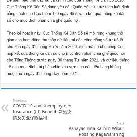
Để đảm bảo tính đầy đủ và chính xác của Thống Kê Dân Số 2020,
Cục Thống Kê Dân Số đang yêu cầu Quốc Hội cứu trợ theo luật định
bằng cách cho Cục thêm 120 ngày để đưa ra kết quả thống kê dân
số cho mục đích phân chia ghế quốc hội.
Theo kế hoạch này, Cục Thống Kê Dân Số sẽ mở rộng khung thời
gian cho hoạt động thu thập dữ liệu tại các cộng đồng và tự trả lời
cho đến ngày 31 tháng Mười năm 2020, điều mà sẽ cho phép Cục
nộp kết quả thống kê dân số cho mục đích phân chia ghế quốc hội
cho Tổng Thống trước ngày 30 tháng Tư năm 2021, và dữ liệu thống
kê cho mục đích tái phân chia khu vực cho các tiểu bang không
muộn hơn ngày 31 tháng Bảy năm 2021.
Previous
COVID-19 and Unemployment
Insurance (UI) Benefits新冠疫
情及失业保险福利
Next
Pahayag nina Kalihim Wilbur
Ross ng Kagawaran ng