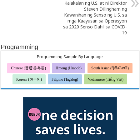
Kalakalan ng U.S. at ni Direktor
Steven Dillingham ng
Kawanihan ng Senso ng U.S. sa
mga Kaayusan sa Operasyon
sa 2020 Senso Dahil sa COVID-
19
Programming
Programming Sample By Language
Chinese (普通话/粤语)
Hmong (Hmoob)
South Asian (हिंदी/ਪੰਜਾਬੀ)
Korean (한국인)
Filipino (Tagalog)
Vietnamese (Tiếng Việt)