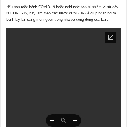
Nếu bạn mắc bệnh COVID-19 hoặc nghi ngờ bạn bị nhiễm vi-rút gây
ra COVID-19, hãy làm theo các bước dưới đây để giúp ngăn ngừa
bệnh lây lan sang mọi người trong nhà và cộng đồng của bạn.