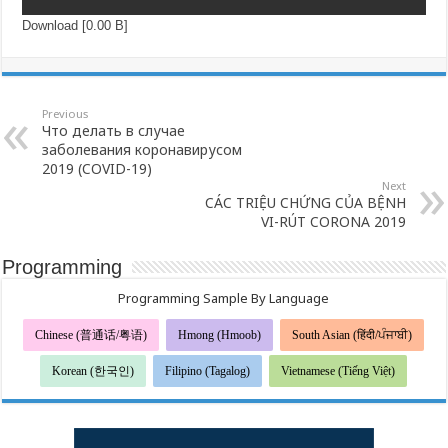
Download [0.00 B]
Previous
Что делать в случае
заболевания коронавирусом
2019 (COVID-19)
Next
CÁC TRIỆU CHỨNG CỦA BỆNH
VI-RÚT CORONA 2019
Programming
Programming Sample By Language
Chinese (普通话/粤语)
Hmong (Hmoob)
South Asian (हिंदी/ਪੰਜਾਬੀ)
Korean (한국인)
Filipino (Tagalog)
Vietnamese (Tiếng Việt)