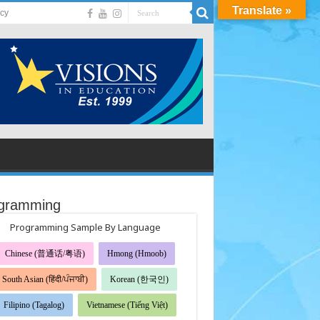
Translate »
acy
gramming
Programming Sample By Language
Chinese (普通话/粤语)
Hmong (Hmoob)
South Asian (हिंदी/ਪੰਜਾਬੀ)
Korean (한국인)
Filipino (Tagalog)
Vietnamese (Tiếng Việt)