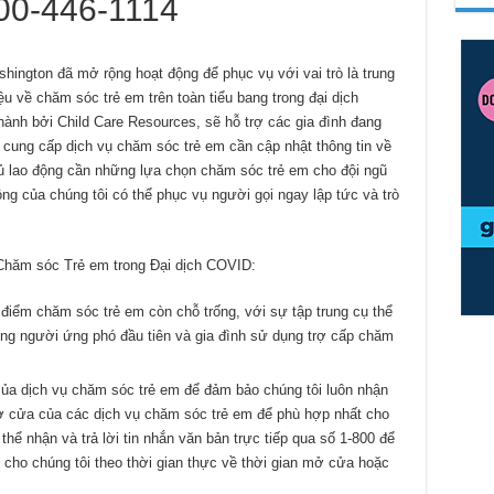
00-446-1114
hington đã mở rộng hoạt động để phục vụ với vai trò là trung
ệu về chăm sóc trẻ em trên toàn tiểu bang trong đại dịch
ành bởi Child Care Resources, sẽ hỗ trợ các gia đình đang
 cung cấp dịch vụ chăm sóc trẻ em cần cập nhật thông tin về
ủ lao động cần những lựa chọn chăm sóc trẻ em cho đội ngũ
ộng của chúng tôi có thể phục vụ người gọi ngay lập tức và trò
 Chăm sóc Trẻ em trong Đại dịch COVID:
a điểm chăm sóc trẻ em còn chỗ trống, với sự tập trung cụ thể
ững người ứng phó đầu tiên và gia đình sử dụng trợ cấp chăm
của dịch vụ chăm sóc trẻ em để đảm bảo chúng tôi luôn nhận
 cửa của các dịch vụ chăm sóc trẻ em để phù hợp nhất cho
thể nhận và trả lời tin nhắn văn bản trực tiếp qua số 1-800 để
 cho chúng tôi theo thời gian thực về thời gian mở cửa hoặc