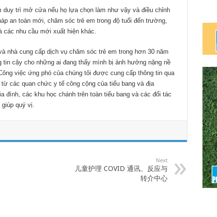
m duy trì mở cửa nếu họ lựa chọn làm như vậy và điều chỉnh
áp an toàn mới, chăm sóc trẻ em trong độ tuổi đến trường,
à các nhu cầu mới xuất hiện khác.
 và nhà cung cấp dịch vụ chăm sóc trẻ em trong hơn 30 năm
ng tin cậy cho những ai đang thấy mình bị ảnh hưởng nặng nề
Công việc ứng phó của chúng tôi được cung cấp thông tin qua
n từ các quan chức y tế công cộng của tiểu bang và địa
 đình, các khu học chánh trên toàn tiểu bang và các đối tác
giúp quý vị.
Next
儿童护理 COVID 通讯、反应与
转介中心