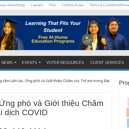
ican Advertising
Careers
PSA
Contest Rules
Terms & Conditions/Priv
NEWS
EVENTS
VOTER RESOURCES
CLIENT SERVICES
g tâm Liên lạc, Ứng phó và Giới thiệu Chăm sóc Trẻ em trong Đại
Pro
 Ứng phó và Giới thiệu Chăm
ại dịch COVID