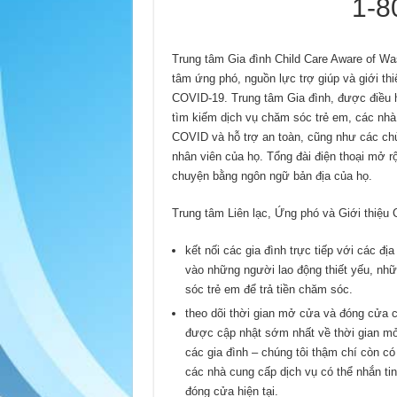
1-8
Trung tâm Gia đình Child Care Aware of Was
tâm ứng phó, nguồn lực trợ giúp và giới thi
COVID-19. Trung tâm Gia đình, được điều h
tìm kiếm dịch vụ chăm sóc trẻ em, các nhà
COVID và hỗ trợ an toàn, cũng như các ch
nhân viên của họ. Tổng đài điện thoại mở r
chuyện bằng ngôn ngữ bản địa của họ.
Trung tâm Liên lạc, Ứng phó và Giới thiệu
kết nối các gia đình trực tiếp với các đị
vào những người lao động thiết yếu, nh
sóc trẻ em để trả tiền chăm sóc.
theo dõi thời gian mở cửa và đóng cửa 
được cập nhật sớm nhất về thời gian mở
các gia đình – chúng tôi thậm chí còn có 
các nhà cung cấp dịch vụ có thể nhắn tin
đóng cửa hiện tại.