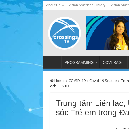
About Us
Asian American Library
Asian Amer
PROGRAMMING
COVERAGE
Home
»
COVID-19
»
Covid 19 Seattle
»
Trun
dịch COVID
Trung tâm Liên lạc,
sóc Trẻ em trong Đ