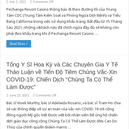
on
July 2, 2021
Comments Off
PECHANGA
Pechanga Resort Casino thông báo đi theo đường lối của Trung
RESORT
CASINO
Tâm CDC (Trung Tâm Kiểm Soát và Phòng Ngừa Dịch Bệnh) và Tiểu
CHO
BIẾT
Bang California trong việc sử dụng khẩu trang. Bắt đầu từ 15 Tháng
-
KHÁCH
Sáu 2021, những vị khách nào đã chích ngừa đầy đủ sẽ không còn
CHÍCH
phải đeo khẩu trang khi ở Pechanga Resort Casino. …
NGỪA
ĐẦY
ĐỦ
CÓ
Read More »
THỂ
BỎ
KHẨU
TRANG,
NỚI
Tổng Y Sĩ Hoa Kỳ và Các Chuyên Gia Y Tế
RỘNG
MỞ
Thảo Luận về Tiến Độ Tiêm Chủng Vắc-Xin
CỬA
COVID-19: Chiến Dịch “Chúng Ta Có Thể
Làm Được”
on
June 22, 2021
Comments Off
Tổng
Bác sĩ Vivek Murthy, bác sĩ Adelaida Rosario, và bác sĩ Tram Ho chia
Y
Sĩ
sẻ các thông điệp về sự an toàn của vắc-xin COVID-19 với cộng
Hoa
Kỳ
đồng người Mỹ gốc Việt Được viết bởi nhân viên Để ủng hộ chiến
và
Các
dịch giáo dục công cộng Chúng Ta Có Thể Làm Được (We Can Do
Chuyên
This) của chính quyền Biden-Harris …
Gia