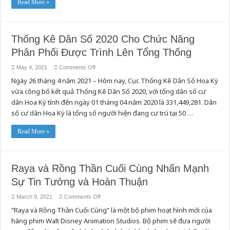
Vọng
Read More »
Trong
Tháng
Năm
Dành
Cho
Thống Kê Dân Số 2020 Cho Chức Năng
Di
Sản
Phân Phối Được Trình Lên Tổng Thống
Của
Cộng
Đồng
on
May 4, 2021
Comments Off
Người
Thống
Mỹ
Ngày 26 tháng 4 năm 2021 – Hôm nay, Cục Thống Kê Dân Số Hoa Kỳ
Kê
Gốc
Dân
Á
vừa công bố kết quả Thống Kê Dân Số 2020, với tổng dân số cư
Số
2020
dân Hoa Kỳ tính đến ngày 01 tháng 04 năm 2020 là 331,449,281. Dân
Cho
Chức
số cư dân Hoa Kỳ là tổng số người hiện đang cư trú tại 50 …
Năng
Phân
Phối
Read More »
Được
Trình
Lên
Tổng
Thống
Raya và Rồng Thần Cuối Cùng Nhấn Mạnh
Sự Tin Tưởng và Hoàn Thuận
on
March 9, 2021
Comments Off
Raya
“Raya và Rồng Thần Cuối Cùng” là một bộ phim hoạt hình mới của
và
Rồng
hãng phim Walt Disney Animation Studios. Bộ phim sẽ đưa người
Thần
Cuối