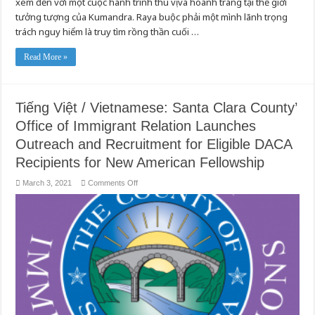
xem đến với một cuộc hành trình thú vị và hoành tráng tại thế giới
Cùng
Nhấn
tưởng tượng của Kumandra. Raya buộc phải một mình lãnh trọng
Mạnh
trách nguy hiểm là truy tìm rồng thần cuối …
Sự
Tin
Tưởng
và
Read More »
Hoàn
Thuận
Tiếng Việt / Vietnamese: Santa Clara County’
Office of Immigrant Relation Launches
Outreach and Recruitment for Eligible DACA
Recipients for New American Fellowship
on
March 3, 2021
Comments Off
Tiếng
Việt
/
Vietnamese:
Santa
Clara
County’
Office
of
Immigrant
Relation
Launches
Outreach
and
Recruitment