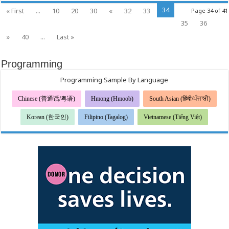
An
34
« First
...
10
20
30
«
32
33
Page 34 of 41
Khang
Thịnh
35
36
Vượng!
»
40
...
Last »
Programming
Programming Sample By Language
Chinese (普通话/粤语)
Hmong (Hmoob)
South Asian (हिंदी/ਪੰਜਾਬੀ)
Korean (한국인)
Filipino (Tagalog)
Vietnamese (Tiếng Việt)