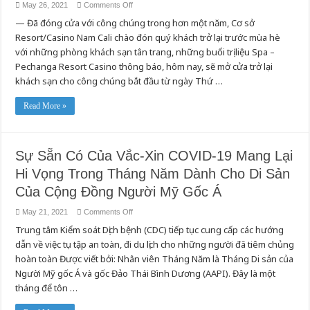
on
May 26, 2021
Comments Off
PECHANGA
— Đã đóng cửa với công chúng trong hơn một năm, Cơ sở
RESORT
CASINO
Resort/Casino Nam Cali chào đón quý khách trở lại trước mùa hè
THÔNG
BÁO
với những phòng khách sạn tân trang, những buổi trị liệu Spa –
MỞ
CỬA
Pechanga Resort Casino thông báo, hôm nay, sẽ mở cửa trở lại
LẠI
khách sạn cho công chúng bắt đầu từ ngày Thứ …
KHÁCH
SẠN,
SPA
PECHANGA
Read More »
&
KHU
HỒ
TẮM
THE
Sự Sẵn Có Của Vắc-Xin COVID-19 Mang Lại
COVE
Hi Vọng Trong Tháng Năm Dành Cho Di Sản
Của Cộng Đồng Người Mỹ Gốc Á
on
May 21, 2021
Comments Off
Sự
Trung tâm Kiểm soát Dịch bệnh (CDC) tiếp tục cung cấp các hướng
Sẵn
Có
dẫn về việc tụ tập an toàn, đi du lịch cho những người đã tiêm chủng
Của
Vắc-
hoàn toàn Được viết bởi: Nhân viên Tháng Năm là Tháng Di sản của
Xin
COVID-
Người Mỹ gốc Á và gốc Đảo Thái Bình Dương (AAPI). Đây là một
19
tháng để tôn …
Mang
Lại
Hi