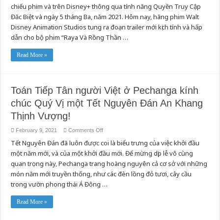
WALT
chiếu phim và trên Disney+ thông qua tính năng Quyền Truy Cập
DISNEY
ANIMATION
Đăc Biệt và ngày 5 tháng Ba, năm 2021. Hôm nay, hãng phim Walt
STUDIOS
TUNG
Disney Animation Studios tung ra đoạn trailer mới kịch tính và hấp
RA
dẫn cho bộ phim “Raya Và Rồng Thần …
ĐOẠN
TRAILER
MỚI
VÀ
Read More »
TẤM
ÁP
PHÍCH
CHO
BỘ
Toán Tiếp Tân người Việt ở Pechanga kính
PHIM
“RAYA
chúc Quý Vị một Tết Nguyên Đán An Khang
VÀ
RỒNG
THẦN
Thịnh Vượng!
CUỐI
CÙNG”
on
February 9, 2021
Comments Off
CÁC
Toán
DIỄN
Tết Nguyên Đán đã luôn được coi là biểu trưng của việc khởi đầu
Tiếp
VIÊN
Tân
LỒNG
một năm mới, và của một khởi đầu mới. Để mừng dịp lễ vô cùng
người
TIẾNG
Việt
VÀ
quan trọng này, Pechanga trang hoàng nguyên cả cơ sở với những
ở
NHÂN
Pechanga
VẬT
món năm mới truyền thống, như các đèn lồng đỏ tươi, cây cầu
kính
ĐƯỢC
trong vườn phong thái Á Đông …
chúc
GIỚI
Quý
THIỆU
Vị
một
Read More »
Tết
Nguyên
Đán