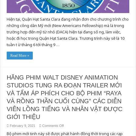
for
Eligible
DACA
Recipients
for
Hiện tại, Quận Hạt Santa Clara đang nhận đơn cho chương trình cho
New
American
những công dân Mỹ mới (New Americans Fellowship) mà là trong
Fellowship
trường hợp đến mỹ từ nhỏ (DACA) hiện tại đang số ng, làm việc,
hoặc đi học trong Quận Hạt Santa Clara. Trương trình này sẽ là 10
tuần t ừ tháng 6 tới tháng 9 …
Read More »
HÃNG PHIM WALT DISNEY ANIMATION
STUDIOS TUNG RA ĐOẠN TRAILER MỚI
VÀ TẤM ÁP PHÍCH CHO BỘ PHIM “RAYA
VÀ RỒNG THẦN CUỐI CÙNG” CÁC DIỄN
VIÊN LỒNG TIẾNG VÀ NHÂN VẬT ĐƯỢC
GIỚI THIỆU
on
February 9, 2021
Comments Off
HÃNG
Bộ phim mới tinh này sẽ được phát hành đồng thời trong các rạp
PHIM