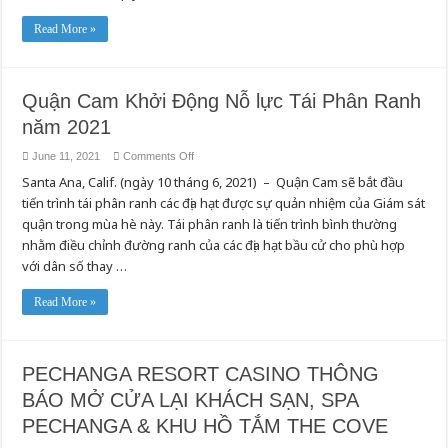
Y
Tế
Thảo
Read More »
Luận
về
Tiến
Độ
Tiêm
Quận Cam Khởi Động Nỗ lực Tái Phân Ranh
Chủng
Vắc-
năm 2021
Xin
COVID-
19:
on
June 11, 2021
Comments Off
Chiến
Quận
Dịch
Santa Ana, Calif. (ngày 10 tháng 6, 2021) – Quận Cam sẽ bắt đầu
Cam
“Chúng
Khởi
Ta
tiến trình tái phân ranh các địa hạt được sự quản nhiệm của Giám sát
Động
Có
Nỗ
Thể
quận trong mùa hè này. Tái phân ranh là tiến trình bình thường
lực
Làm
Tái
nhằm điều chỉnh đường ranh của các địa hạt bầu cử cho phù hợp
Được”
Phân
với dân số thay …
Ranh
năm
2021
Read More »
PECHANGA RESORT CASINO THÔNG
BÁO MỞ CỬA LẠI KHÁCH SẠN, SPA
PECHANGA & KHU HỒ TẮM THE COVE